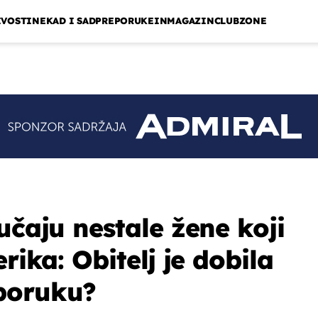
IVOSTI
NEKAD I SAD
PREPORUKE
INMAGAZIN
CLUBZONE
učaju nestale žene koji
rika: Obitelj je dobila
poruku?