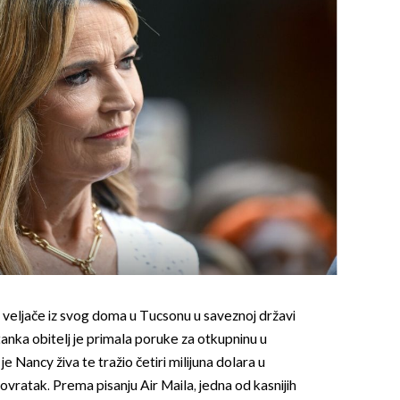
 veljače iz svog doma u Tucsonu u saveznoj državi
anka obitelj je primala poruke za otkupninu u
 je Nancy živa te tražio četiri milijuna dolara u
povratak. Prema pisanju Air Maila, jedna od kasnijih