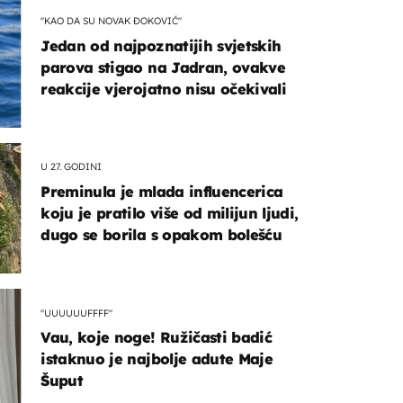
"KAO DA SU NOVAK ĐOKOVIĆ"
Jedan od najpoznatijih svjetskih
parova stigao na Jadran, ovakve
reakcije vjerojatno nisu očekivali
U 27. GODINI
Preminula je mlada influencerica
koju je pratilo više od milijun ljudi,
dugo se borila s opakom bolešću
"UUUUUUFFFF"
Vau, koje noge! Ružičasti badić
istaknuo je najbolje adute Maje
Šuput