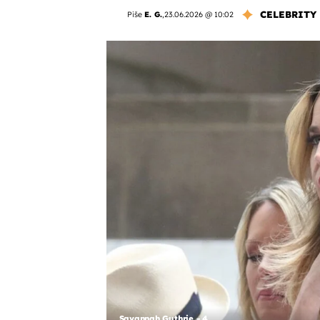
CELEBRITY
Piše
E. G.
,
23.06.2026 @ 10:02
Savannah Guthrie - 4