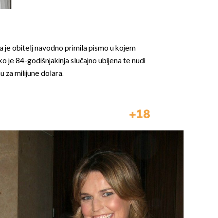
da je obitelj navodno primila pismo u kojem
ko je 84-godišnjakinja slučajno ubijena te nudi
u za milijune dolara.
18