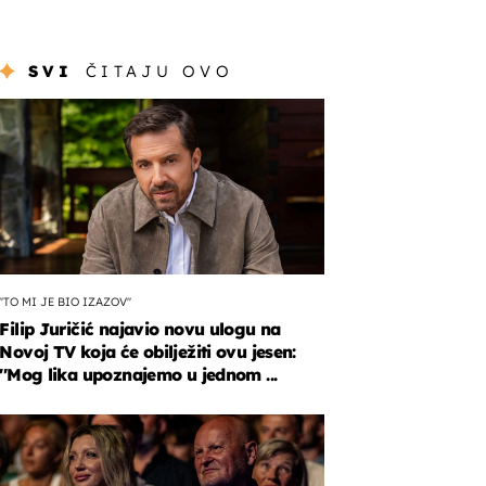
SVI
ČITAJU OVO
''TO MI JE BIO IZAZOV''
Filip Juričić najavio novu ulogu na
Novoj TV koja će obilježiti ovu jesen:
''Mog lika upoznajemo u jednom ...