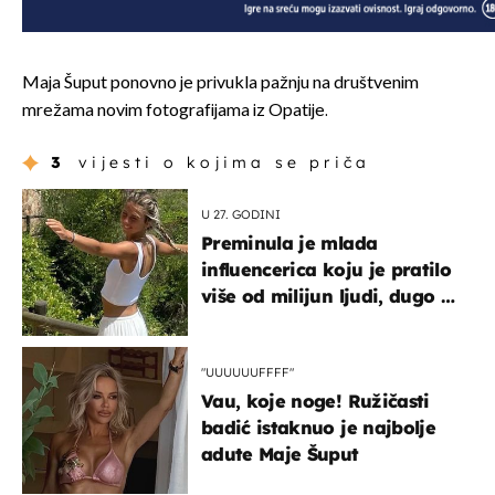
Maja Šuput ponovno je privukla pažnju na društvenim
mrežama novim fotografijama iz Opatije.
3
vijesti o kojima se priča
U 27. GODINI
Preminula je mlada
influencerica koju je pratilo
više od milijun ljudi, dugo se
borila s opakom bolešću
"UUUUUUFFFF"
Vau, koje noge! Ružičasti
badić istaknuo je najbolje
adute Maje Šuput