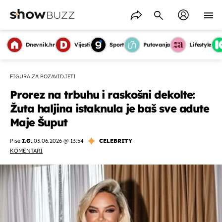
Dnevnik.hr
Vijesti
Sport
Putovanja
Lifestyle
FIGURA ZA POZAVIDJETI
Prorez na trbuhu i raskošni dekolte:
Žuta haljina istaknula je baš sve adute
Maje Šuput
Piše
I.G.
,
03.06.2026 @ 13:54
CELEBRITY
KOMENTARI
OMOGUĆI OBAVIJESTI