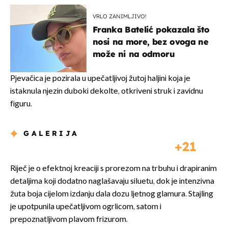
VRLO ZANIMLJIVO!
Franka Batelić pokazala što
nosi na more, bez ovoga ne
može ni na odmoru
Pjevačica je pozirala u upečatljivoj žutoj haljini koja je
istaknula njezin duboki dekolte, otkriveni struk i zavidnu
figuru.
GALERIJA
21
Riječ je o efektnoj kreaciji s prorezom na trbuhu i drapiranim
detaljima koji dodatno naglašavaju siluetu, dok je intenzivna
žuta boja cijelom izdanju dala dozu ljetnog glamura. Stajling
je upotpunila upečatljivom ogrlicom, satom i
prepoznatljivom plavom frizurom.