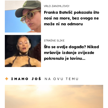
VRLO ZANIMLJIVO!
Franka Batelić pokazala što
nosi na more, bez ovoga ne
može ni na odmoru
STRAŠNE SLIKE
Što se ovdje događa? Nikad
mršavije izdanje zvijezde
pokrenulo je lavinu
zabrinutih komentara
IMAMO JOŠ
NA OVU TEMU
zanimljivosti