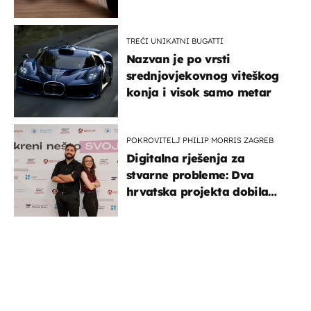
TREĆI UNIKATNI BUGATTI
Nazvan je po vrsti
srednjovjekovnog viteškog
konja i visok samo metar
POKROVITELJ PHILIP MORRIS ZAGREB
Digitalna rješenja za
stvarne probleme: Dva
hrvatska projekta dobila
potporu za razvoj