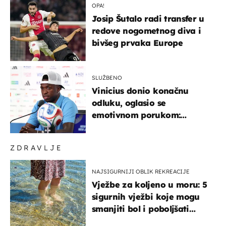
OPA!
Josip Šutalo radi transfer u
redove nogometnog diva i
bivšeg prvaka Europe
SLUŽBENO
Vinicius donio konačnu
odluku, oglasio se
emotivnom porukom:
"Hvala vam svima"
ZDRAVLJE
NAJSIGURNIJI OBLIK REKREACIJE
Vježbe za koljeno u moru: 5
sigurnih vježbi koje mogu
smanjiti bol i poboljšati
pokretljivost