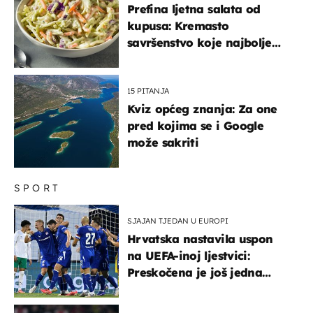
Prefina ljetna salata od
kupusa: Kremasto
savršenstvo koje najbolje
paše uz pečeno meso
15 PITANJA
Kviz općeg znanja: Za one
pred kojima se i Google
može sakriti
SPORT
SJAJAN TJEDAN U EUROPI
Hrvatska nastavila uspon
na UEFA-inoj ljestvici:
Preskočena je još jedna
država