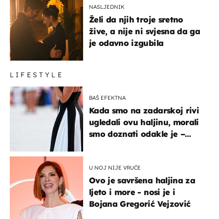
NASLJEDNIK
Želi da njih troje sretno
žive, a nije ni svjesna da ga
je odavno izgubila
LIFESTYLE
BAŠ EFEKTNA
Kada smo na zadarskoj rivi
ugledali ovu haljinu, morali
smo doznati odakle je –
košta samo 18 eura
U NOJ NIJE VRUĆE
Ovo je savršena haljina za
ljeto i more - nosi je i
Bojana Gregorić Vejzović