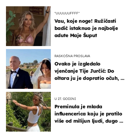
"UUUUUUFFFF"
Vau, koje noge! Ružičasti
badić istaknuo je najbolje
adute Maje Šuput
RASKOŠNA PROSLAVA
Ovako je izgledalo
vjenčanje Tije Jurčić: Do
oltara ju je dopratio očuh, a
slavilo se uz Olivera i Rozgu
U 27. GODINI
Preminula je mlada
influencerica koju je pratilo
više od milijun ljudi, dugo se
borila s opakom bolešću