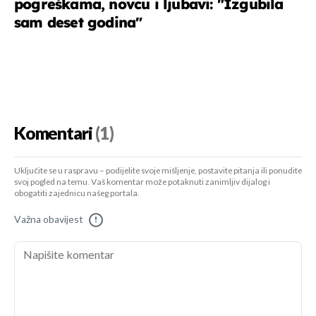
pogreškama, novcu i ljubavi: "Izgubila
sam deset godina"
Komentari
(1)
Uključite se u raspravu – podijelite svoje mišljenje, postavite pitanja ili ponudite
svoj pogled na temu. Vaš komentar može potaknuti zanimljiv dijalog i
obogatiti zajednicu našeg portala.
Važna obavijest
!