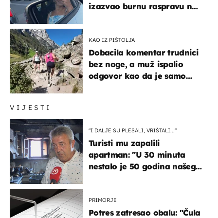
izazvao burnu raspravu na
društvenim mrežama
KAO IZ PIŠTOLJA
Dobacila komentar trudnici
bez noge, a muž ispalio
odgovor kao da je samo
čekao…
VIJESTI
"I DALJE SU PLESALI, VRIŠTALI..."
Turisti mu zapalili
apartman: "U 30 minuta
nestalo je 50 godina našeg
života, supruga i ja ne
možemo oka sklopiti"
PRIMORJE
Potres zatresao obalu: "Čula