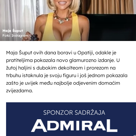
Maja Šuput
Foto: Instagram
Maja Šuput ovih dana boravi u Opatiji, odakle je
pratiteljima pokazala novo glamurozno izdanje. U
žutoj haljini s dubokim dekolteom i prorezom na
trbuhu istaknula je svoju figuru i još jednom pokazala
zašto je uvijek među najbolje odjevenim domaćim
zvijezdama.