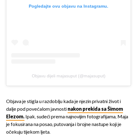
Pogledajte ovu objavu na Instagramu.
Objavu dijeli majasuput (@majasuput)
Objava je stigla u razdoblju kada je njezin privatni život i
dalje pod povećalom javnosti
nakon prekida sa Šimom
Elezom.
Ipak, sudeći prema najnovijim fotografijama, Maja
je fokusirana na posao, putovanja i brojne nastupe koji je
očekuju tijekom ljeta.