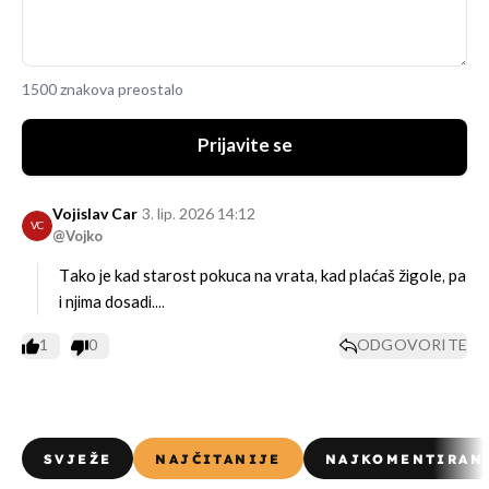
1500 znakova preostalo
Prijavite se
Vojislav Car
3. lip. 2026 14:12
VC
@Vojko
Tako je kad starost pokuca na vrata, kad plaćaš žigole, pa
i njima dosadi....
1
0
ODGOVORITE
SVJEŽE
NAJČITANIJE
NAJKOMENTIRAN