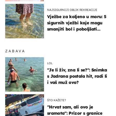
NAJSIGURNIJI OBLIK REKREACIJE
Vježbe za koljeno u moru: 5
sigurnih vježbi koje mogu
smanjiti bol i poboljšati
pokretljivost
ZABAVA
LOL
"Je li živ, zna li se?": Snimka
s Jadrana postala hit, radi li
i vaš muž ovo?
ŠTO KAŽETE?
"Hrvat sam, ali ovo je
sramota": Prizor s granice