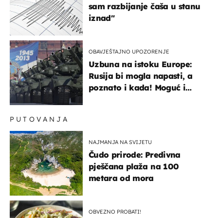
sam razbijanje čaša u stanu
iznad"
OBAVJEŠTAJNO UPOZORENJE
Uzbuna na istoku Europe:
Rusija bi mogla napasti, a
poznato i kada! Moguć i
kopneni upad u članicu
NATO-a
PUTOVANJA
NAJMANJA NA SVIJETU
Čudo prirode: Predivna
pješčana plaža na 100
metara od mora
OBVEZNO PROBATI!