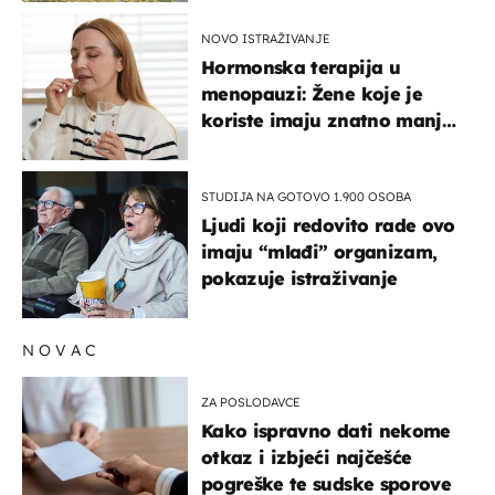
NOVO ISTRAŽIVANJE
Hormonska terapija u
menopauzi: Žene koje je
koriste imaju znatno manji
rizik od ovoga
STUDIJA NA GOTOVO 1.900 OSOBA
Ljudi koji redovito rade ovo
imaju “mlađi” organizam,
pokazuje istraživanje
NOVAC
ZA POSLODAVCE
Kako ispravno dati nekome
otkaz i izbjeći najčešće
pogreške te sudske sporove