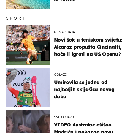
SPORT
NEMA KRAJA
Novi šok u teniskom svijetu:
Alcaraz propušta Cincinatti,
hoće li igrati na US Openu?
ODLAZI
Umirovila se jedna od
najboljih skijašica novog
doba
SVE OBJAVIO
VIDEO Australac ošišao
Modrića i pokazao novu