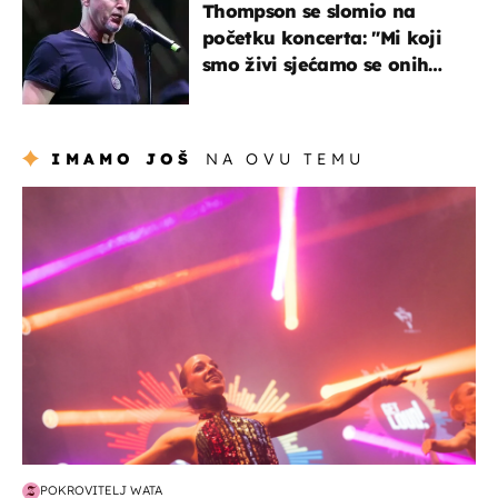
Thompson se slomio na
početku koncerta: "Mi koji
smo živi sjećamo se onih
koji nisu..."
IMAMO JOŠ
NA OVU TEMU
kultura & zabava
POKROVITELJ WATA