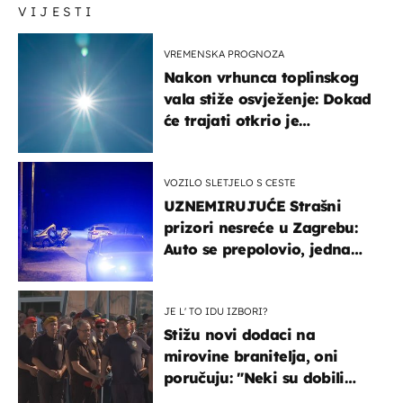
VIJESTI
VREMENSKA PROGNOZA
Nakon vrhunca toplinskog
vala stiže osvježenje: Dokad
će trajati otkrio je
meteorolog
VOZILO SLETJELO S CESTE
UZNEMIRUJUĆE Strašni
prizori nesreće u Zagrebu:
Auto se prepolovio, jedna
osoba poginula
JE L' TO IDU IZBORI?
Stižu novi dodaci na
mirovine branitelja, oni
poručuju: "Neki su dobili
premalo, neki su dobili