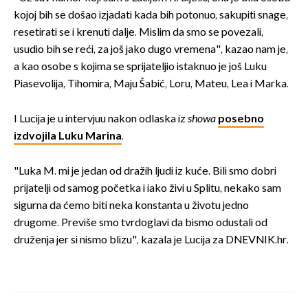
kojoj bih se došao izjadati kada bih potonuo, sakupiti snage,
resetirati se i krenuti dalje. Mislim da smo se povezali,
usudio bih se reći, za još jako dugo vremena", kazao nam je,
a kao osobe s kojima se sprijateljio istaknuo je još Luku
Piasevolija, Tihomira, Maju Šabić, Loru, Mateu, Lea i Marka.
I Lucija je u intervjuu nakon odlaska iz
showa
posebno
izdvojila Luku Marina
.
"Luka M. mi je jedan od dražih ljudi iz kuće. Bili smo dobri
prijatelji od samog početka i iako živi u Splitu, nekako sam
sigurna da ćemo biti neka konstanta u životu jedno
drugome. Previše smo tvrdoglavi da bismo odustali od
druženja jer si nismo blizu", kazala je Lucija za DNEVNIK.hr.