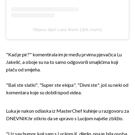
Objavu dijeli Luka Marin (@lk.marin)
"Kad je pir?" komentirala im je među prvima pjevačica Lu
Jakelić, a oboje su na to samo odgovorili smajlićima koji
plaču od smijeha.
"Baš ste slatki", "Super ste ekipa", "Divni ste", još su neki od
komentara koje su dobili ispod videa.
Luka je nakon odlaska iz MasterChef kuhinje u razgovoru za
DNEVNIK.hr otkrio da se upravo s Lucijom najviše zbližio.
"Uz sav humor koji sam s Lucijom K. dijelio, ona je bila osoba