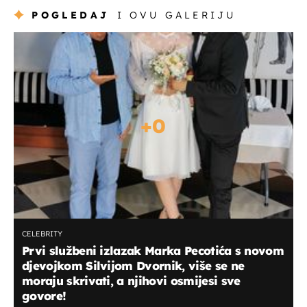
POGLEDAJ
I OVU GALERIJU
+
0
CELEBRITY
Prvi službeni izlazak Marka Pecotića s novom
djevojkom Silvijom Dvornik, više se ne
moraju skrivati, a njihovi osmijesi sve
govore!