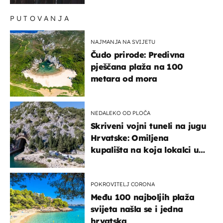
previše"
PUTOVANJA
NAJMANJA NA SVIJETU
Čudo prirode: Predivna
pješčana plaža na 100
metara od mora
NEDALEKO OD PLOČA
Skriveni vojni tuneli na jugu
Hrvatske: Omiljena
kupališta na koja lokalci u
miru dolaze roniti i skakati
u more
POKROVITELJ CORONA
Među 100 najboljih plaža
svijeta našla se i jedna
hrvatska