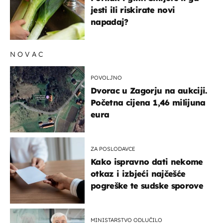
jesti ili riskirate novi
napadaj?
NOVAC
POVOLJNO
Dvorac u Zagorju na aukciji.
Početna cijena 1,46 milijuna
eura
ZA POSLODAVCE
Kako ispravno dati nekome
otkaz i izbjeći najčešće
pogreške te sudske sporove
MINISTARSTVO ODLUČILO