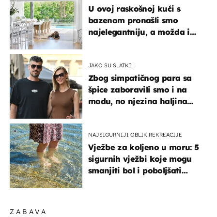
U ovoj raskošnoj kući s
bazenom pronašli smo
najelegantniju, a možda i
najljepšu bijelu kuhinju
JAKO SU SLATKI!
Zbog simpatičnog para sa
špice zaboravili smo i na
modu, no njezina haljina
itekako nas se dojmila
NAJSIGURNIJI OBLIK REKREACIJE
Vježbe za koljeno u moru: 5
sigurnih vježbi koje mogu
smanjiti bol i poboljšati
pokretljivost
ZABAVA