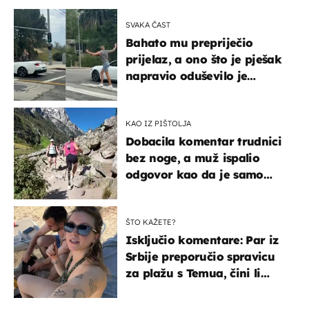
SVAKA ČAST
Bahato mu prepriječio
prijelaz, a ono što je pješak
napravio oduševilo je
društvene mreže
KAO IZ PIŠTOLJA
Dobacila komentar trudnici
bez noge, a muž ispalio
odgovor kao da je samo
čekao…
ŠTO KAŽETE?
Isključio komentare: Par iz
Srbije preporučio spravicu
za plažu s Temua, čini li
vam se ovo sigurnim?