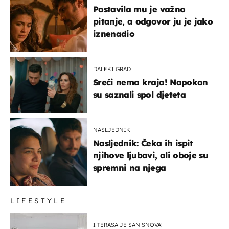
Postavila mu je važno
pitanje, a odgovor ju je jako
iznenadio
DALEKI GRAD
Sreći nema kraja! Napokon
su saznali spol djeteta
NASLJEDNIK
Nasljednik: Čeka ih ispit
njihove ljubavi, ali oboje su
spremni na njega
LIFESTYLE
I TERASA JE SAN SNOVA!