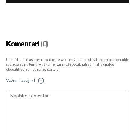
Komentari
(0)
Uključite se u raspravu – podijelite svoje mišljenje, postavite pitanja ili ponudite
svoj pogled na temu. Vaš komentar može potaknuti zanimljiv dijalog i
obogatiti zajednicu našeg portala.
Važna obavijest
!