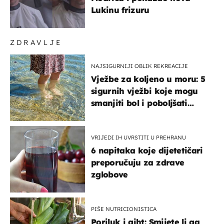
Lukinu frizuru
ZDRAVLJE
NAJSIGURNIJI OBLIK REKREACIJE
Vježbe za koljeno u moru: 5
sigurnih vježbi koje mogu
smanjiti bol i poboljšati
pokretljivost
VRIJEDI IH UVRSTITI U PREHRANU
6 napitaka koje dijetetičari
preporučuju za zdrave
zglobove
PIŠE NUTRICIONISTICA
Poriluk i giht: Smijete li ga