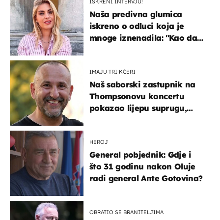
ISKRENI INTERVJU!
Naša predivna glumica
iskreno o odluci koja je
mnoge iznenadila: ''Kao da
mi je veliki teret pao s leđa''
IMAJU TRI KĆERI
Naš saborski zastupnik na
Thompsonovu koncertu
pokazao lijepu suprugu,
koja godinama izbjegava
javnost
HEROJ
General pobjednik: Gdje i
što 31 godinu nakon Oluje
radi general Ante Gotovina?
OBRATIO SE BRANITELJIMA