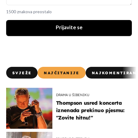
1500 znakova preostalo
Prijavite se
SVJEŽE
NAJČITANIJE
NAJKOMENTIRAN
DRAMA U ŠIBENIKU
Thompson usred koncerta
iznenada prekinuo pjesmu:
"Zovite hitnu!"