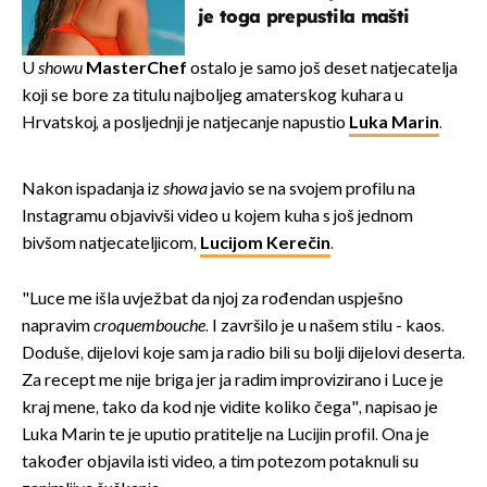
je toga prepustila mašti
U
showu
MasterChef
ostalo je samo još deset natjecatelja
koji se bore za titulu najboljeg amaterskog kuhara u
Hrvatskoj, a posljednji je natjecanje napustio
Luka Marin
.
Nakon ispadanja iz
showa
javio se na svojem profilu na
Instagramu objavivši video u kojem kuha s još jednom
bivšom natjecateljicom,
Lucijom Kerečin
.
"Luce me išla uvježbat da njoj za rođendan uspješno
napravim
croquembouche
. I završilo je u našem stilu - kaos.
Doduše, dijelovi koje sam ja radio bili su bolji dijelovi deserta.
Za recept me nije briga jer ja radim improvizirano i Luce je
kraj mene, tako da kod nje vidite koliko čega", napisao je
Luka Marin te je uputio pratitelje na Lucijin profil. Ona je
također objavila isti video, a tim potezom potaknuli su