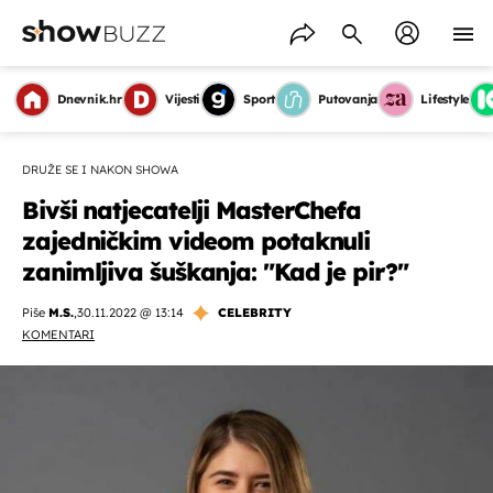
Dnevnik.hr
Vijesti
Sport
Putovanja
Lifestyle
DRUŽE SE I NAKON SHOWA
Bivši natjecatelji MasterChefa
zajedničkim videom potaknuli
zanimljiva šuškanja: "Kad je pir?"
Piše
M.S.
,
30.11.2022 @ 13:14
CELEBRITY
KOMENTARI
OMOGUĆI OBAVIJESTI