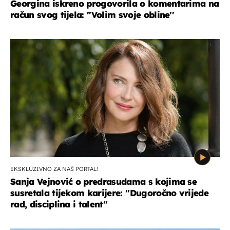
Georgina iskreno progovorila o komentarima na
račun svog tijela: ''Volim svoje obline''
EKSKLUZIVNO ZA NAŠ PORTAL!
Sanja Vejnović o predrasudama s kojima se
susretala tijekom karijere: ''Dugoročno vrijede
rad, disciplina i talent''