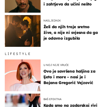
i zahtjeva da učini nešto
NASLJEDNIK
Želi da njih troje sretno
žive, a nije ni svjesna da ga
je odavno izgubila
LIFESTYLE
U NOJ NIJE VRUĆE
Ovo je savršena haljina za
ljeto i more - nosi je i
Bojana Gregorić Vejzović
BAŠ EFEKTNA
Kada smo na zadarskoj rivi