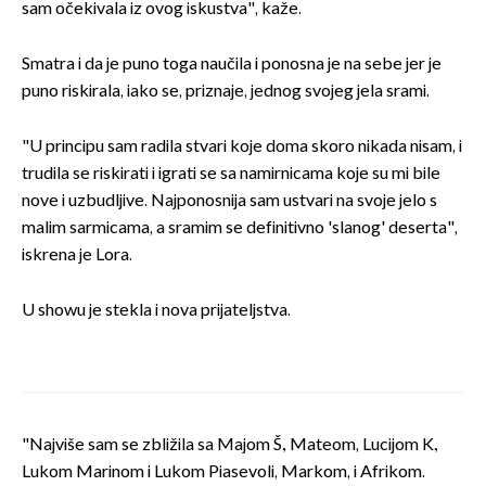
sam očekivala iz ovog iskustva", kaže.
Smatra i da je puno toga naučila i ponosna je na sebe jer je
puno riskirala, iako se, priznaje, jednog svojeg jela srami.
"U principu sam radila stvari koje doma skoro nikada nisam, i
trudila se riskirati i igrati se sa namirnicama koje su mi bile
nove i uzbudljive. Najponosnija sam ustvari na svoje jelo s
malim sarmicama, a sramim se definitivno 'slanog' deserta",
iskrena je Lora.
U showu je stekla i nova prijateljstva.
"Najviše sam se zbližila sa Majom Š., Mateom, Lucijom K.,
Lukom Marinom i Lukom Piasevoli, Markom, i Afrikom.