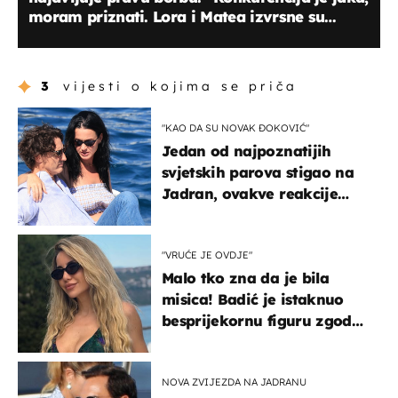
moram priznati. Lora i Matea izvrsne su
kuharice!''
3
vijesti o kojima se priča
"KAO DA SU NOVAK ĐOKOVIĆ"
Jedan od najpoznatijih
svjetskih parova stigao na
Jadran, ovakve reakcije
vjerojatno nisu očekivali
"VRUĆE JE OVDJE"
Malo tko zna da je bila
misica! Badić je istaknuo
besprijekornu figuru zgodne
voditeljice
NOVA ZVIJEZDA NA JADRANU