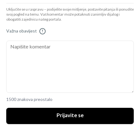
Uključite se u raspravu – podijelite svoje mišljenje, postavite pitanja ili ponudite
svoj pogled na temu. Vaš komentar može potaknuti zanimljiv dijalog i
obogatiti zajednicu našeg portala.
Važna obavijest
!
1500 znakova preostalo
Prijavite se