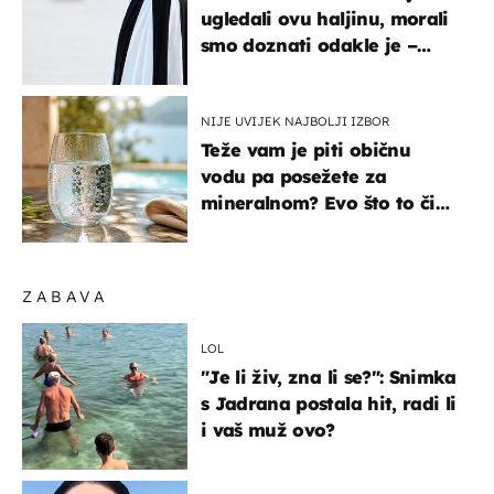
ugledali ovu haljinu, morali
smo doznati odakle je –
košta samo 18 eura
NIJE UVIJEK NAJBOLJI IZBOR
Teže vam je piti običnu
vodu pa posežete za
mineralnom? Evo što to čini
organizmu
ZABAVA
LOL
"Je li živ, zna li se?": Snimka
s Jadrana postala hit, radi li
i vaš muž ovo?