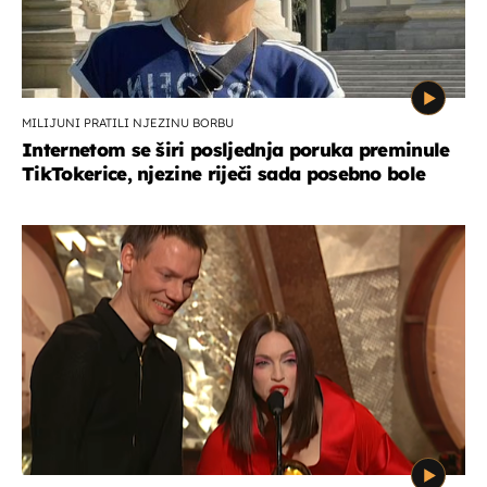
MILIJUNI PRATILI NJEZINU BORBU
Internetom se širi posljednja poruka preminule
TikTokerice, njezine riječi sada posebno bole