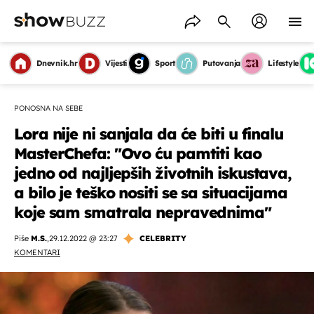
Dnevnik.hr
Vijesti
Sport
Putovanja
Lifestyle
PONOSNA NA SEBE
Lora nije ni sanjala da će biti u finalu
MasterChefa: "Ovo ću pamtiti kao
jedno od najljepših životnih iskustava,
a bilo je teško nositi se sa situacijama
koje sam smatrala nepravednima"
Piše
M.S.
,
29.12.2022 @ 23:27
CELEBRITY
KOMENTARI
OMOGUĆI OBAVIJESTI