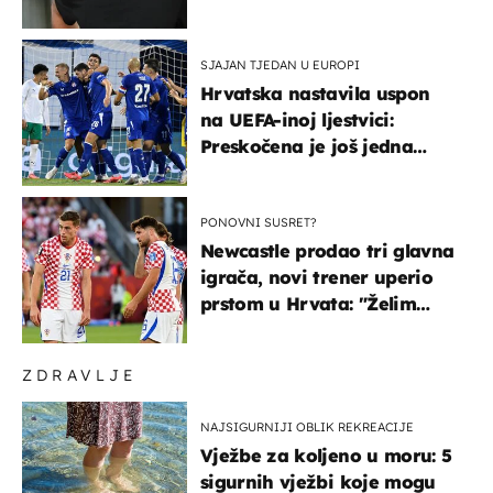
SJAJAN TJEDAN U EUROPI
Hrvatska nastavila uspon
na UEFA-inoj ljestvici:
Preskočena je još jedna
država
PONOVNI SUSRET?
Newcastle prodao tri glavna
igrača, novi trener uperio
prstom u Hrvata: "Želim
njega!"
ZDRAVLJE
NAJSIGURNIJI OBLIK REKREACIJE
Vježbe za koljeno u moru: 5
sigurnih vježbi koje mogu