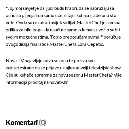
"Joj, moj savjet je da ljudi budu hrabri, da se naoružaju sa
puno strpljenja, i da samo uče, čitaju, kuhaju i rade ono što
vole. Onda su rezultati uvijek vidljivi. MasterChef je izvrsna
prilika za bilo koga, da nauči ne samo o kuhanju, već o sebi i
svojim mogućnostima. Toplo preporučam svima!" poručuje
ovogodišnja finalistica MasterChefa Lora Cepetić.
Nova TV najavljuje novu sezonu te poziva sve
zainteresirane da se prijave u najkreativniji televizijski show.
Čije su kuhače spremne za novu sezonu MasterChefa? Više
informacija pročitaj na novatv.hr
Komentari
(0)