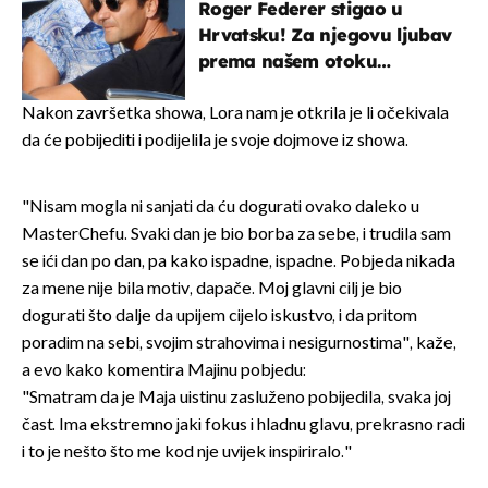
Roger Federer stigao u
Hrvatsku! Za njegovu ljubav
prema našem otoku
zaslužan je jedan poznati
Hrvat
Nakon završetka showa, Lora nam je otkrila je li očekivala
da će pobijediti i podijelila je svoje dojmove iz showa.
"Nisam mogla ni sanjati da ću dogurati ovako daleko u
MasterChefu. Svaki dan je bio borba za sebe, i trudila sam
se ići dan po dan, pa kako ispadne, ispadne. Pobjeda nikada
za mene nije bila motiv, dapače. Moj glavni cilj je bio
dogurati što dalje da upijem cijelo iskustvo, i da pritom
poradim na sebi, svojim strahovima i nesigurnostima", kaže,
a evo kako komentira Majinu pobjedu:
"Smatram da je Maja uistinu zasluženo pobijedila, svaka joj
čast. Ima ekstremno jaki fokus i hladnu glavu, prekrasno radi
i to je nešto što me kod nje uvijek inspiriralo."