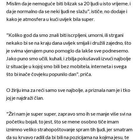
Mislim da je nemoguće biti blizak sa 20 ljudi u isto vrijeme, i
da je normalno da se neki ljudi ne slažu", ističe, no dodaje i
kako je atmosfera u kući uvijek bila super.
"Koliko god da smo znali biti iscrpljeni, umorni, ili strgani
nekako bi se na kraju dana uvijek smijali i družili zajedno, što
je svima vjerujem puno pomoglo da lakše sve podnesemo.
Jako puno smo učili, kuhali, i zbilja pokušavali izvući najbolje
iz situacije u kojoj smo bili bez mobitela, interneta i svega
što bi inače čovjeku popunilo dan", priča.
O žiriju ima za reći samo sve najbolje, a priznala nam je i tko
joj je najdraži član.
"Žiri nam je super super, zapravo smo ih se manje više svi na
početku bojali, to jest, što se mene osobno tiče imam
iznimno veliko strahopoštovanje spram tih ljudi, jer smatram
da su krvavo radili da bi bili na pozicijama na kojima jesu, te