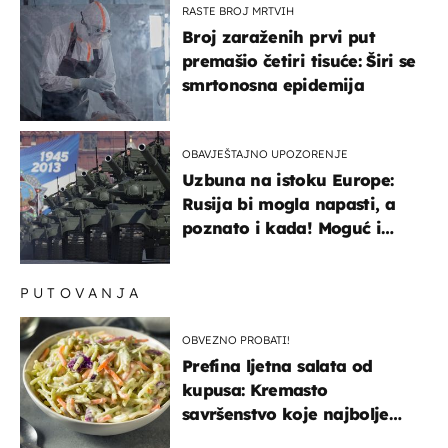
RASTE BROJ MRTVIH
Broj zaraženih prvi put
premašio četiri tisuće: Širi se
smrtonosna epidemija
OBAVJEŠTAJNO UPOZORENJE
Uzbuna na istoku Europe:
Rusija bi mogla napasti, a
poznato i kada! Moguć i
kopneni upad u članicu
NATO-a
PUTOVANJA
OBVEZNO PROBATI!
Prefina ljetna salata od
kupusa: Kremasto
savršenstvo koje najbolje
paše uz pečeno meso