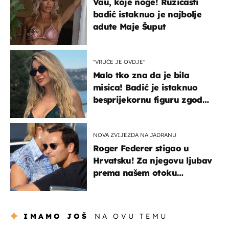
Vau, koje noge! Ružičasti
badić istaknuo je najbolje
adute Maje Šuput
"VRUĆE JE OVDJE"
Malo tko zna da je bila
misica! Badić je istaknuo
besprijekornu figuru zgodne
voditeljice
NOVA ZVIJEZDA NA JADRANU
Roger Federer stigao u
Hrvatsku! Za njegovu ljubav
prema našem otoku
zaslužan je jedan poznati
Hrvat
IMAMO JOŠ
NA OVU TEMU