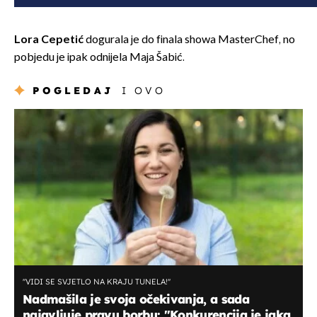
Lora Cepetić
dogurala je do finala showa MasterChef, no
pobjedu je ipak odnijela Maja Šabić.
POGLEDAJ
I OVO
''VIDI SE SVJETLO NA KRAJU TUNELA!''
Nadmašila je svoja očekivanja, a sada
najavljuje pravu borbu: "Konkurencija je jaka,