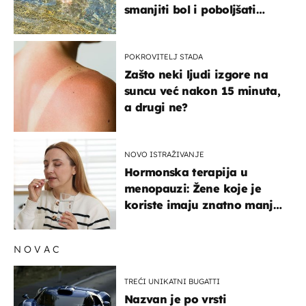
smanjiti bol i poboljšati
pokretljivost
POKROVITELJ STADA
Zašto neki ljudi izgore na
suncu već nakon 15 minuta,
a drugi ne?
NOVO ISTRAŽIVANJE
Hormonska terapija u
menopauzi: Žene koje je
koriste imaju znatno manji
rizik od ovoga
NOVAC
TREĆI UNIKATNI BUGATTI
Nazvan je po vrsti