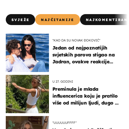
SVJEŽE
NAJČITANIJE
NAJKOMENTIRAN
"KAO DA SU NOVAK ĐOKOVIĆ"
Jedan od najpoznatijih
svjetskih parova stigao na
Jadran, ovakve reakcije
vjerojatno nisu očekivali
U 27. GODINI
Preminula je mlada
influencerica koju je pratilo
više od milijun ljudi, dugo se
borila s opakom bolešću
"UUUUUUFFFF"