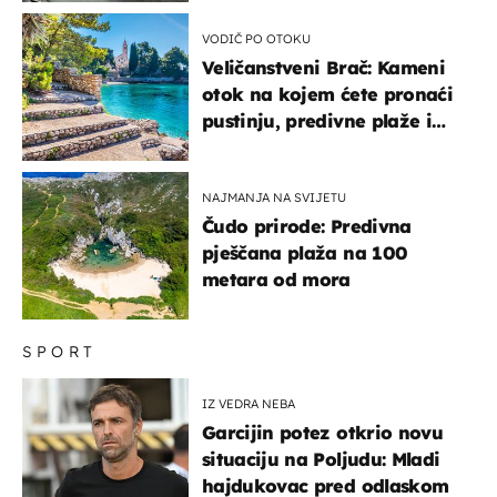
VODIČ PO OTOKU
Veličanstveni Brač: Kameni
otok na kojem ćete pronaći
pustinju, predivne plaže i
uzbudljivu hranu
NAJMANJA NA SVIJETU
Čudo prirode: Predivna
pješčana plaža na 100
metara od mora
SPORT
IZ VEDRA NEBA
Garcijin potez otkrio novu
situaciju na Poljudu: Mladi
hajdukovac pred odlaskom