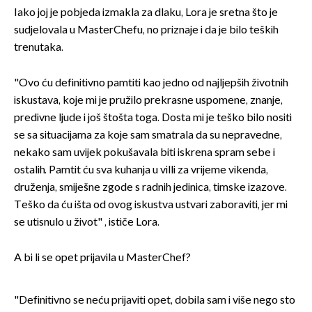
Iako joj je pobjeda izmakla za dlaku, Lora je sretna što je
sudjelovala u MasterChefu, no priznaje i da je bilo teških
trenutaka.
"Ovo ću definitivno pamtiti kao jedno od najljepših životnih
iskustava, koje mi je pružilo prekrasne uspomene, znanje,
predivne ljude i još štošta toga. Dosta mi je teško bilo nositi
se sa situacijama za koje sam smatrala da su nepravedne,
nekako sam uvijek pokušavala biti iskrena spram sebe i
ostalih. Pamtit ću sva kuhanja u villi za vrijeme vikenda,
druženja, smiješne zgode s radnih jedinica, timske izazove.
Teško da ću išta od ovog iskustva ustvari zaboraviti, jer mi
se utisnulo u život" , ističe Lora.
A bi li se opet prijavila u MasterChef?
"Definitivno se neću prijaviti opet, dobila sam i više nego sto