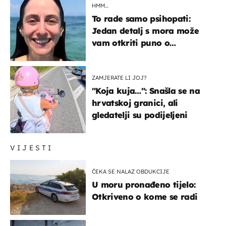
HMM…
To rade samo psihopati:
Jedan detalj s mora može
vam otkriti puno o
prijateljima
ZAMJERATE LI JOJ?
"Koja kuja…": Snašla se na
hrvatskoj granici, ali
gledatelji su podijeljeni
VIJESTI
ČEKA SE NALAZ OBDUKCIJE
U moru pronađeno tijelo:
Otkriveno o kome se radi