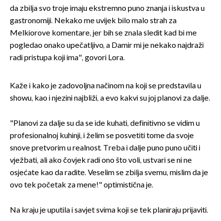
da zbilja svo troje imaju ekstremno puno znanja i iskustva u
gastronomiji. Nekako me uvijek bilo malo strah za
Melkiorove komentare, jer bih se znala sledit kad bi me
pogledao onako upečatljivo, a Damir mi je nekako najdraži
radi pristupa koji ima", govori Lora.
Kaže i kako je zadovoljna načinom na koji se predstavila u
showu, kao i njezini najbliži, a evo kakvi su joj planovi za dalje.
"Planovi za dalje su da se ide kuhati, definitivno se vidim u
profesionalnoj kuhinji, i želim se posvetiti tome da svoje
snove pretvorim u realnost. Treba i dalje puno puno učiti i
vježbati, ali ako čovjek radi ono što voli, ustvari se ni ne
osjećate kao da radite. Veselim se zbilja svemu, mislim da je
ovo tek početak za mene!" optimistična je.
Na kraju je uputila i savjet svima koji se tek planiraju prijaviti.