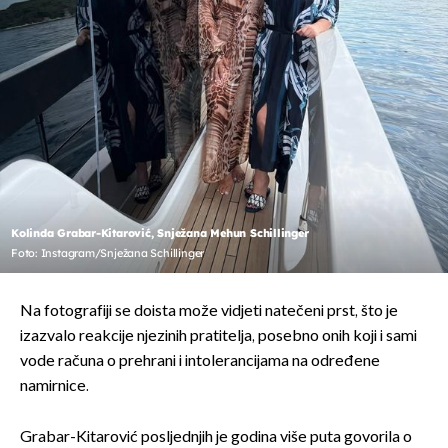
Kolinda Grabar-Kitarović, Snježana Mehun Schillinger
Foto: Instagram/Snježana Schillinger
Na fotografiji se doista može vidjeti natečeni prst, što je
izazvalo reakcije njezinih pratitelja, posebno onih koji i sami
vode računa o prehrani i intolerancijama na određene
namirnice.
Grabar-Kitarović posljednjih je godina više puta govorila o