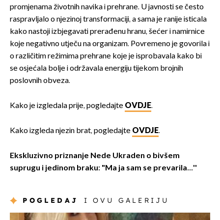
promjenama životnih navika i prehrane. U javnosti se često
raspravljalo o njezinoj transformaciji, a sama je ranije isticala
kako nastoji izbjegavati prerađenu hranu, šećer i namirnice
koje negativno utječu na organizam. Povremeno je govorila i
o različitim režimima prehrane koje je isprobavala kako bi
se osjećala bolje i održavala energiju tijekom brojnih
poslovnih obveza.
Kako je izgledala prije, pogledajte
OVDJE
.
Kako izgleda njezin brat, pogledajte
OVDJE
.
Ekskluzivno priznanje Nede Ukraden o bivšem
suprugu i jedinom braku: "Ma ja sam se prevarila...''
POGLEDAJ
I OVU GALERIJU