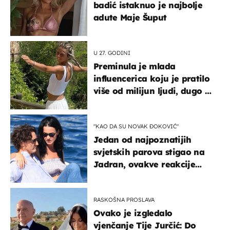
badić istaknuo je najbolje
adute Maje Šuput
U 27. GODINI
Preminula je mlada
influencerica koju je pratilo
više od milijun ljudi, dugo se
borila s opakom bolešću
"KAO DA SU NOVAK ĐOKOVIĆ"
Jedan od najpoznatijih
svjetskih parova stigao na
Jadran, ovakve reakcije
vjerojatno nisu očekivali
RASKOŠNA PROSLAVA
Ovako je izgledalo
vjenčanje Tije Jurčić: Do