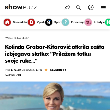
Dnevnik.hr
Vijesti
Sport
Putovanja
Lifestyle
"MISLITE NA SEBE"
Kolinda Grabar-Kitarović otkrila zašto
izbjegava slatko: "Prilažem fotku
svoje ruke..."
Piše
E. G.
,
10.06.2026 @ 17:41
CELEBRITY
KOMENTARI
OMOGUĆI OBAVIJESTI