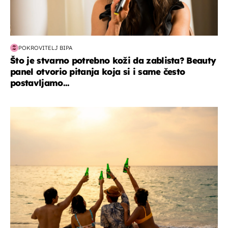
POKROVITELJ BIPA
Što je stvarno potrebno koži da zablista? Beauty
panel otvorio pitanja koja si i same često
postavljamo...
zanimljivosti