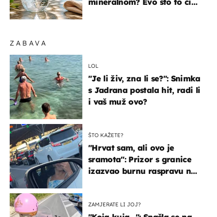
mineralnom? Evo što to čini
organizmu
ZABAVA
LOL
"Je li živ, zna li se?": Snimka
s Jadrana postala hit, radi li
i vaš muž ovo?
ŠTO KAŽETE?
"Hrvat sam, ali ovo je
sramota": Prizor s granice
izazvao burnu raspravu na
društvenim mrežama
ZAMJERATE LI JOJ?