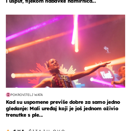
i usput, tijekom nabavke namirnica...
kultura & zabava
POKROVITELJ WATA
Kad su uspomene previše dobre za samo jedno
gledanje: Mali uređaj koji je još jednom oživio
trenutke s ple...