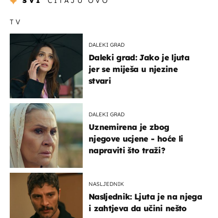
SVI
ČITAJU OVO
TV
DALEKI GRAD
Daleki grad: Jako je ljuta
jer se miješa u njezine
stvari
DALEKI GRAD
Uznemirena je zbog
njegove ucjene - hoće li
napraviti što traži?
NASLJEDNIK
Nasljednik: Ljuta je na njega
i zahtjeva da učini nešto