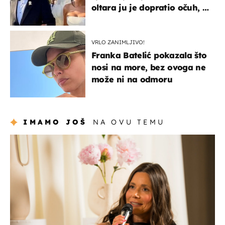
oltara ju je dopratio očuh, a
slavilo se uz Olivera i Rozgu
VRLO ZANIMLJIVO!
Franka Batelić pokazala što
nosi na more, bez ovoga ne
može ni na odmoru
IMAMO JOŠ
NA OVU TEMU
moda & ljepota