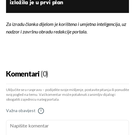
izložila je u prvi plan
Za izradu članka dijelom je korištena i umjetna inteligencija, uz
nadzor i završnu obradu redakcije portala.
Komentari
(0)
Uključite se u raspravu – podijelite svoje mišljenje, postavite pitanja ili ponudite
svoj pogled na temu. Vaš komentar može potaknuti zanimljiv dijalog i
obogatiti zajednicu našeg portala.
Važna obavijest
!