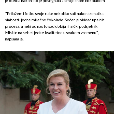
je otekla nakon što je posegnula za mliječnom čokoladom.
"Prilažem i fotku svoje ruke nekoliko sati nakon trenutka
slabosti i jedne mliječne čokolade. Šećer je okidač upalnih
procesa, a neki od nas to sad dobiju i fizički podsjetnik.
Mislite na sebe i jedite kvalitetno u svakom vremenu",
napisala je.