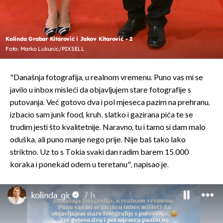
Kolinda Grabar Kitarović i Jakov Kitarović - 2
Foto: Marko Lukunic/PIXSELL
"Današnja fotografija, u realnom vremenu. Puno vas mi se
javilo u inbox misleći da objavljujem stare fotografije s
putovanja. Već gotovo dva i pol mjeseca pazim na prehranu,
izbacio sam junk food, kruh, slatko i gazirana pića te se
trudim jesti što kvalitetnije. Naravno, tu i tamo si dam malo
oduška, ali puno manje nego prije. Nije baš tako lako
striktno. Uz to s Tokia svaki dan radim barem 15.000
koraka i ponekad odem u teretanu", napisao je.