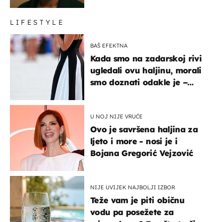
LIFESTYLE
BAŠ EFEKTNA
Kada smo na zadarskoj rivi
ugledali ovu haljinu, morali
smo doznati odakle je –
košta samo 18 eura
U NOJ NIJE VRUĆE
Ovo je savršena haljina za
ljeto i more - nosi je i
Bojana Gregorić Vejzović
NIJE UVIJEK NAJBOLJI IZBOR
Teže vam je piti običnu
vodu pa posežete za