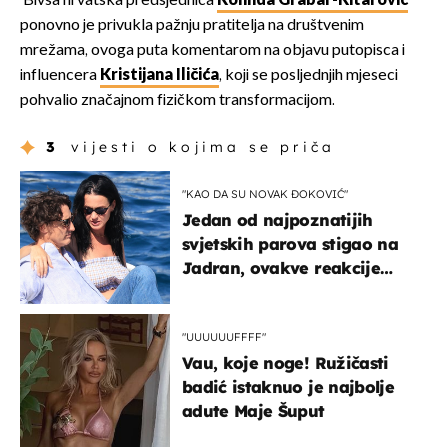
Bivša hrvatska predsjednica
Kolinda Grabar-Kitarović
ponovno je privukla pažnju pratitelja na društvenim
mrežama, ovoga puta komentarom na objavu putopisca i
influencera
Kristijana Iličića
, koji se posljednjih mjeseci
pohvalio značajnom fizičkom transformacijom.
3
vijesti o kojima se priča
"KAO DA SU NOVAK ĐOKOVIĆ"
Jedan od najpoznatijih
svjetskih parova stigao na
Jadran, ovakve reakcije
vjerojatno nisu očekivali
"UUUUUUFFFF"
Vau, koje noge! Ružičasti
badić istaknuo je najbolje
adute Maje Šuput