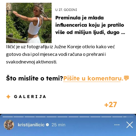
U 27. GODINI
Preminula je mlada
influencerica koju je pratilo
više od milijun ljudi, dugo se
borila s opakom bolešću
Iličić je uz fotografiju iz Južne Koreje otkrio kako već
gotovo dva i pol mjeseca vodi računa o prehrani i
svakodnevnoj aktivnosti.
Što mislite o temi?
Pišite u komentaru.
GALERIJA
27