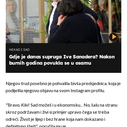
NEKAD I SAD
Gdje je danas supruga Ive Sanadera? Nakon
burnih godina povukla se u osamu
Njegov trud posebno je pohvalila bivša predsjednica, koja je
podijelila njegovu objavu na svom Instagram profilu.
"Bravo, Kiki! Sad možeš i u ekonomsku... No, šalu na stranu
skroz podržavam i živi si primjer upravo čega se treba
odreći. Život je lijep i bez hrane koja nam dokazano i
definitivno šteti", poručila mu je.