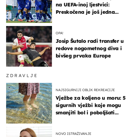
na UEFA-inoj ljestvici:
Preskočena je još jedna
država
OPA!
Josip Šutalo radi transfer u
redove nogometnog diva i
bivšeg prvaka Europe
ZDRAVLJE
NAJSIGURNIJI OBLIK REKREACIJE
Vježbe za koljeno u moru: 5
sigurnih vježbi koje mogu
smanjiti bol i poboljšati
pokretljivost
NOVO ISTRAŽIVANJE