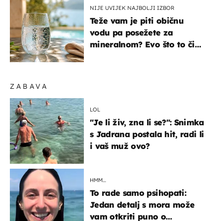
NIJE UVIJEK NAJBOLJI IZBOR
Teže vam je piti običnu
vodu pa posežete za
mineralnom? Evo što to čini
organizmu
ZABAVA
LOL
"Je li živ, zna li se?": Snimka
s Jadrana postala hit, radi li
i vaš muž ovo?
HMM…
To rade samo psihopati:
Jedan detalj s mora može
vam otkriti puno o