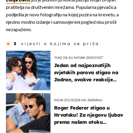
Lidija Bačić
još je jednom privukla pažnju svojih brojnih
pratitelja na društvenim mrežama. Popularna pjevačica
podijelila je novu fotografiju na kojoj pozira na krevetu, a
njezino modno izdanje i samouvjereni pogled nisu prošli
nezapaženo.
3
vijesti o kojima se priča
"KAO DA SU NOVAK ĐOKOVIĆ"
Jedan od najpoznatijih
svjetskih parova stigao na
Jadran, ovakve reakcije
vjerojatno nisu očekivali
NOVA ZVIJEZDA NA JADRANU
Roger Federer stigao u
Hrvatsku! Za njegovu ljubav
prema našem otoku
zaslužan je jedan poznati