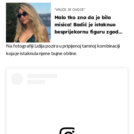
Hrvat
"VRUĆE JE OVDJE"
Malo tko zna da je bila
misica! Badić je istaknuo
besprijekornu figuru zgodne
voditeljice
Na fotografiji Lidija pozira u pripijenoj tamnoj kombinaciji
koja je istaknula njene bujne obline.