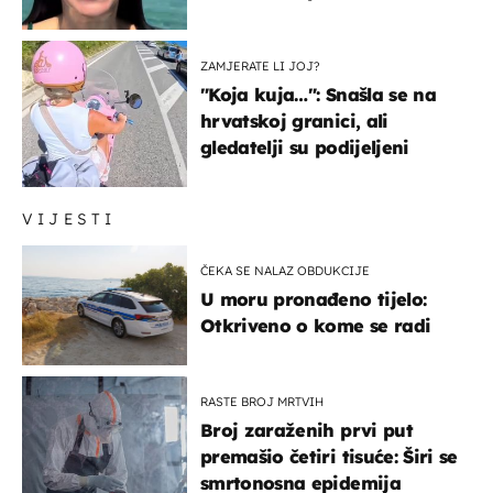
prijateljima
ZAMJERATE LI JOJ?
"Koja kuja…": Snašla se na
hrvatskoj granici, ali
gledatelji su podijeljeni
VIJESTI
ČEKA SE NALAZ OBDUKCIJE
U moru pronađeno tijelo:
Otkriveno o kome se radi
RASTE BROJ MRTVIH
Broj zaraženih prvi put
premašio četiri tisuće: Širi se
smrtonosna epidemija