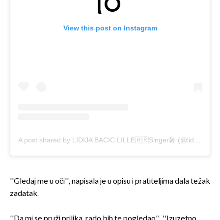
View this post on Instagram
A post shared by LIDIJA BACIC LILLE🇭🇷Singer🎤 (@lidijabacic_lile)
''Gledaj me u oči'', napisala je u opisu i pratiteljima dala težak
zadatak.
''Da mi se pruži prilika, rado bih te pogledao'', ''Izuzetno