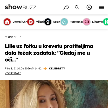
Dnevnik.hr
Vijesti
Sport
Putovanja
Lifestyle
''RADO BIH...''
Lille uz fotku u krevetu pratiteljima
dala težak zadatak: ''Gledaj me u
oči...''
Piše
J. C.
,
10.06.2026 @ 14:42
CELEBRITY
KOMENTARI
OMOGUĆI OBAVIJESTI