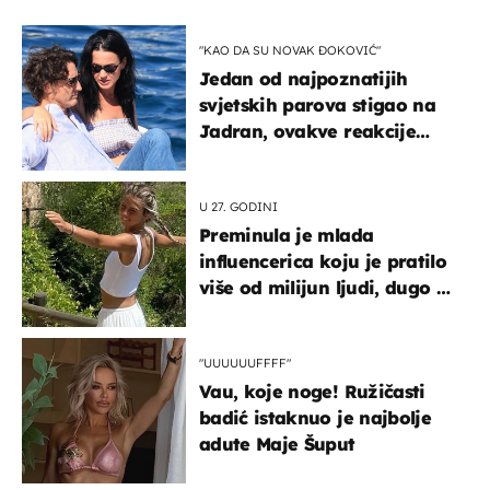
"KAO DA SU NOVAK ĐOKOVIĆ"
Jedan od najpoznatijih
svjetskih parova stigao na
Jadran, ovakve reakcije
vjerojatno nisu očekivali
U 27. GODINI
Preminula je mlada
influencerica koju je pratilo
više od milijun ljudi, dugo se
borila s opakom bolešću
"UUUUUUFFFF"
Vau, koje noge! Ružičasti
badić istaknuo je najbolje
adute Maje Šuput