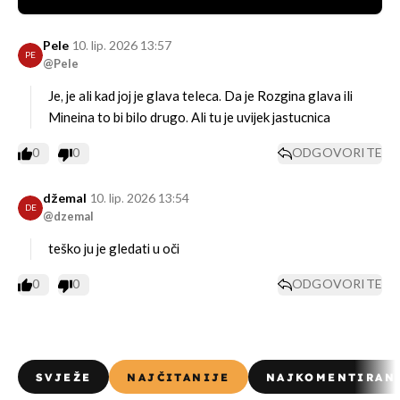
Pele
10. lip. 2026 13:57
PE
@Pele
Je, je ali kad joj je glava teleca. Da je Rozgina glava ili
Mineina to bi bilo drugo. Ali tu je uvijek jastucnica
0
0
ODGOVORITE
džemal
10. lip. 2026 13:54
DE
@dzemal
teško ju je gledati u oči
0
0
ODGOVORITE
SVJEŽE
NAJČITANIJE
NAJKOMENTIRAN