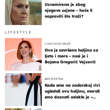
Uznemirena je zbog
njegove ucjene - hoće li
napraviti što traži?
LIFESTYLE
U NOJ NIJE VRUĆE
Ovo je savršena haljina za
ljeto i more - nosi je i
Bojana Gregorić Vejzović
BAŠ EFEKTNA
Kada smo na zadarskoj rivi
ugledali ovu haljinu, morali
smo doznati odakle je –
košta samo 18 eura