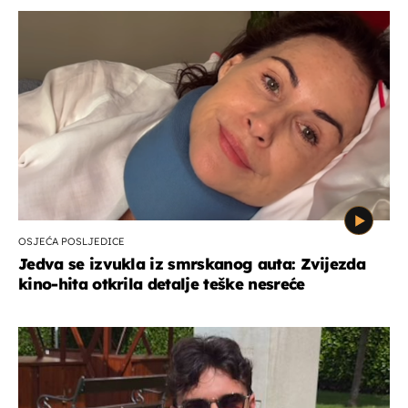
OSJEĆA POSLJEDICE
Jedva se izvukla iz smrskanog auta: Zvijezda
kino-hita otkrila detalje teške nesreće