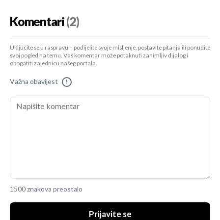
Komentari
(2)
Uključite se u raspravu – podijelite svoje mišljenje, postavite pitanja ili ponudite
svoj pogled na temu. Vaš komentar može potaknuti zanimljiv dijalog i
obogatiti zajednicu našeg portala.
Važna obavijest
!
1500 znakova preostalo
Prijavite se