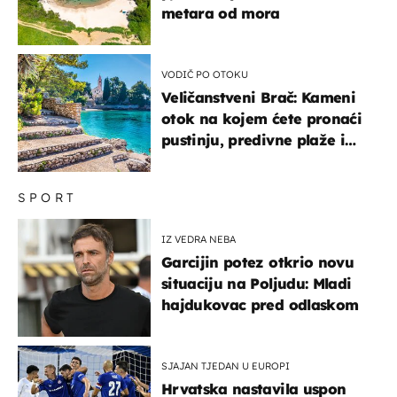
metara od mora
VODIČ PO OTOKU
Veličanstveni Brač: Kameni
otok na kojem ćete pronaći
pustinju, predivne plaže i
uzbudljivu hranu
SPORT
IZ VEDRA NEBA
Garcijin potez otkrio novu
situaciju na Poljudu: Mladi
hajdukovac pred odlaskom
SJAJAN TJEDAN U EUROPI
Hrvatska nastavila uspon