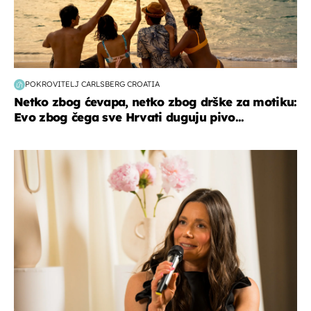
POKROVITELJ CARLSBERG CROATIA
Netko zbog ćevapa, netko zbog drške za motiku:
Evo zbog čega sve Hrvati duguju pivo...
moda & ljepota