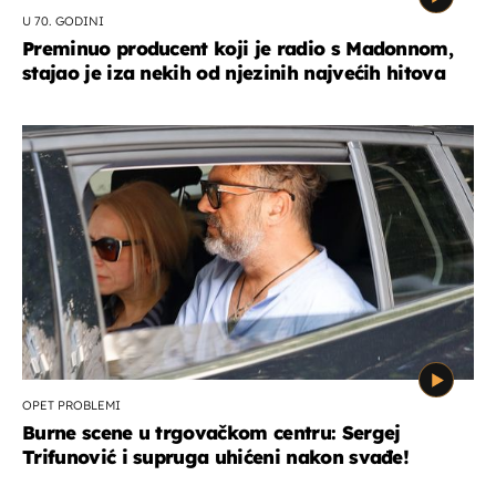
U 70. GODINI
Preminuo producent koji je radio s Madonnom,
stajao je iza nekih od njezinih najvećih hitova
OPET PROBLEMI
Burne scene u trgovačkom centru: Sergej
Trifunović i supruga uhićeni nakon svađe!