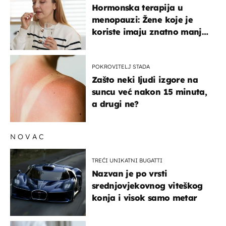
Hormonska terapija u
menopauzi: Žene koje je
koriste imaju znatno manji
rizik od ovoga
POKROVITELJ STADA
Zašto neki ljudi izgore na
suncu već nakon 15 minuta,
a drugi ne?
NOVAC
TREĆI UNIKATNI BUGATTI
Nazvan je po vrsti
srednjovjekovnog viteškog
konja i visok samo metar