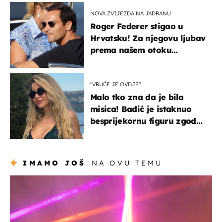
NOVA ZVIJEZDA NA JADRANU
Roger Federer stigao u
Hrvatsku! Za njegovu ljubav
prema našem otoku
zaslužan je jedan poznati
Hrvat
"VRUĆE JE OVDJE"
Malo tko zna da je bila
misica! Badić je istaknuo
besprijekornu figuru zgodne
voditeljice
IMAMO JOŠ
NA OVU TEMU
kultura & zabava