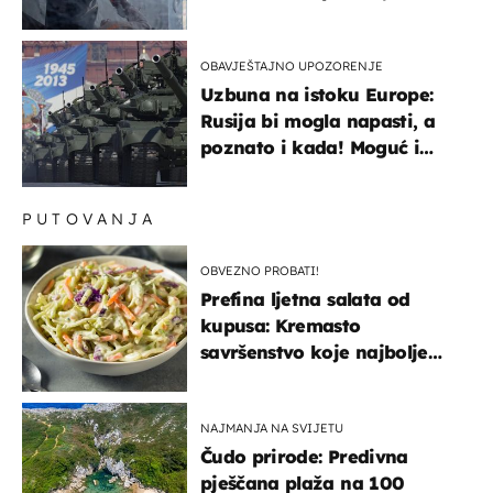
OBAVJEŠTAJNO UPOZORENJE
Uzbuna na istoku Europe:
Rusija bi mogla napasti, a
poznato i kada! Moguć i
kopneni upad u članicu
NATO-a
PUTOVANJA
OBVEZNO PROBATI!
Prefina ljetna salata od
kupusa: Kremasto
savršenstvo koje najbolje
paše uz pečeno meso
NAJMANJA NA SVIJETU
Čudo prirode: Predivna
pješčana plaža na 100