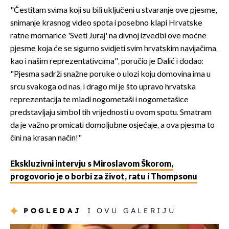
"Čestitam svima koji su bili uključeni u stvaranje ove pjesme,
snimanje krasnog video spota i posebno klapi Hrvatske
ratne mornarice 'Sveti Juraj' na divnoj izvedbi ove moćne
pjesme koja će se sigurno svidjeti svim hrvatskim navijačima,
kao i našim reprezentativcima", poručio je Dalić i dodao:
"Pjesma sadrži snažne poruke o ulozi koju domovina ima u
srcu svakoga od nas, i drago mi je što upravo hrvatska
reprezentacija te mladi nogometaši i nogometašice
predstavljaju simbol tih vrijednosti u ovom spotu. Smatram
da je važno promicati domoljubne osjećaje, a ova pjesma to
čini na krasan način!"
Ekskluzivni intervju s Miroslavom Škorom,
progovorio je o borbi za život, ratu i Thompsonu
POGLEDAJ
I OVU GALERIJU