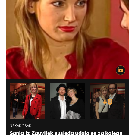
+
8
NEKAD I SAD
Sanja iz Zauvijek susjeda udala se za kolegu