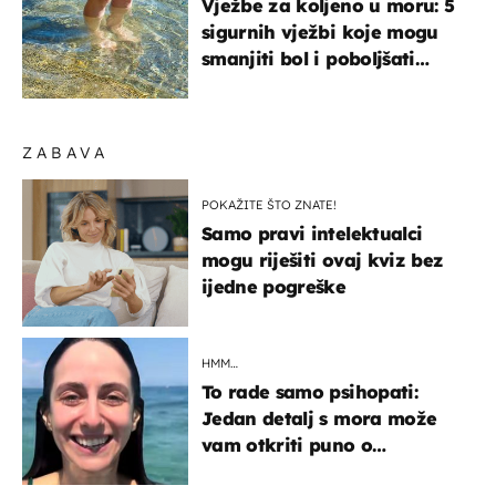
Vježbe za koljeno u moru: 5
sigurnih vježbi koje mogu
smanjiti bol i poboljšati
pokretljivost
ZABAVA
POKAŽITE ŠTO ZNATE!
Samo pravi intelektualci
mogu riješiti ovaj kviz bez
ijedne pogreške
HMM…
To rade samo psihopati:
Jedan detalj s mora može
vam otkriti puno o
prijateljima