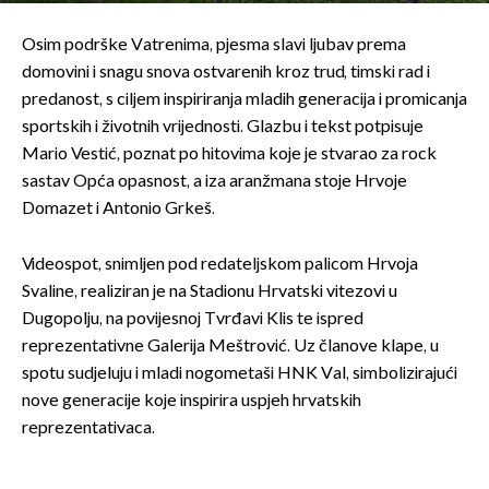
Osim podrške Vatrenima, pjesma slavi ljubav prema
domovini i snagu snova ostvarenih kroz trud, timski rad i
predanost, s ciljem inspiriranja mladih generacija i promicanja
sportskih i životnih vrijednosti. Glazbu i tekst potpisuje
Mario Vestić, poznat po hitovima koje je stvarao za rock
sastav Opća opasnost, a iza aranžmana stoje Hrvoje
Domazet i Antonio Grkeš.
Videospot, snimljen pod redateljskom palicom Hrvoja
Svaline, realiziran je na Stadionu Hrvatski vitezovi u
Dugopolju, na povijesnoj Tvrđavi Klis te ispred
reprezentativne Galerija Meštrović. Uz članove klape, u
spotu sudjeluju i mladi nogometaši HNK Val, simbolizirajući
nove generacije koje inspirira uspjeh hrvatskih
reprezentativaca.