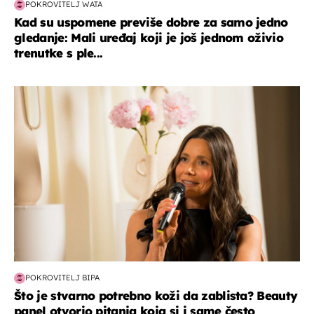
POKROVITELJ WATA
Kad su uspomene previše dobre za samo jedno
gledanje: Mali uređaj koji je još jednom oživio
trenutke s ple...
moda & ljepota
POKROVITELJ BIPA
Što je stvarno potrebno koži da zablista? Beauty
panel otvorio pitanja koja si i same često