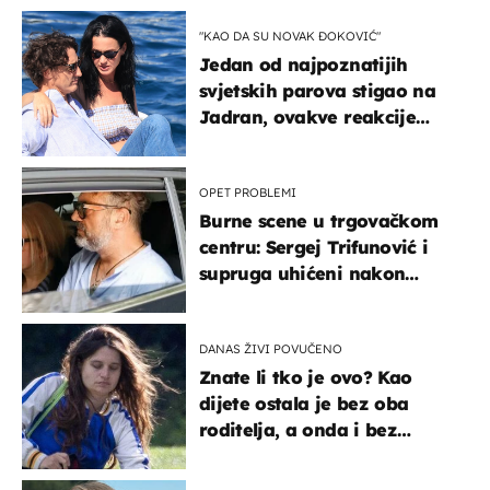
"KAO DA SU NOVAK ĐOKOVIĆ"
Jedan od najpoznatijih
svjetskih parova stigao na
Jadran, ovakve reakcije
vjerojatno nisu očekivali
OPET PROBLEMI
Burne scene u trgovačkom
centru: Sergej Trifunović i
supruga uhićeni nakon
svađe!
DANAS ŽIVI POVUČENO
Znate li tko je ovo? Kao
dijete ostala je bez oba
roditelja, a onda i bez
milijuna koje je trebala
naslijediti