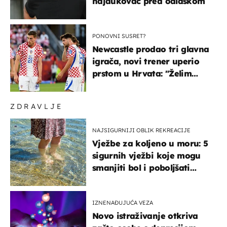
hajdukovac pred odlaskom
PONOVNI SUSRET?
Newcastle prodao tri glavna
igrača, novi trener uperio
prstom u Hrvata: "Želim
njega!"
ZDRAVLJE
NAJSIGURNIJI OBLIK REKREACIJE
Vježbe za koljeno u moru: 5
sigurnih vježbi koje mogu
smanjiti bol i poboljšati
pokretljivost
IZNENAĐUJUĆA VEZA
Novo istraživanje otkriva