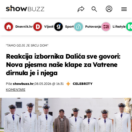
Dnevnik.hr
Vijesti
Sport
Putovanja
Lifestyle
"TAMO GDJE JE SRCU DOM"
Reakcija izbornika Dalića sve govori:
Nova pjesma naše klape za Vatrene
dirnula je i njega
Piše
showbuzz.hr
,
08.05.2026 @ 16:31
CELEBRITY
KOMENTARI
OMOGUĆI OBAVIJESTI