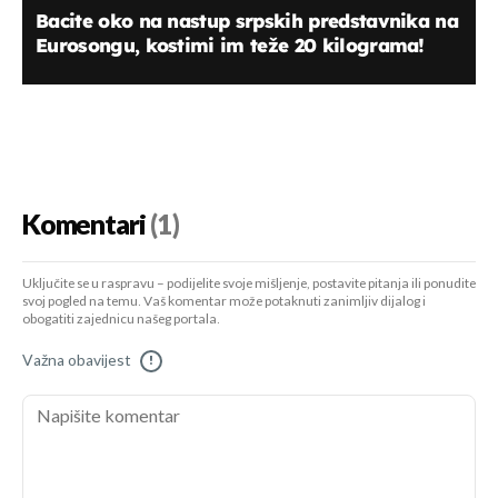
Bacite oko na nastup srpskih predstavnika na
Eurosongu, kostimi im teže 20 kilograma!
Komentari
(1)
Uključite se u raspravu – podijelite svoje mišljenje, postavite pitanja ili ponudite
svoj pogled na temu. Vaš komentar može potaknuti zanimljiv dijalog i
obogatiti zajednicu našeg portala.
Važna obavijest
!