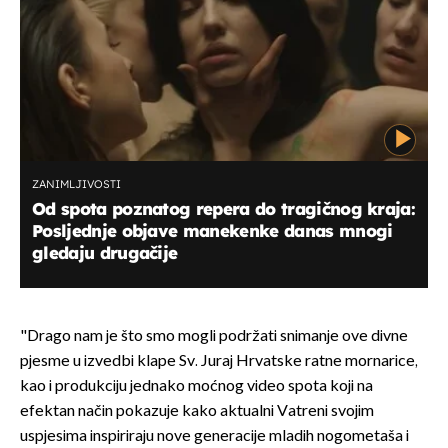
ZANIMLJIVOSTI
Od spota poznatog repera do tragičnog kraja:
Posljednje objave manekenke danas mnogi
gledaju drugačije
"Drago nam je što smo mogli podržati snimanje ove divne
pjesme u izvedbi klape Sv. Juraj Hrvatske ratne mornarice,
kao i produkciju jednako moćnog video spota koji na
efektan način pokazuje kako aktualni Vatreni svojim
uspjesima inspiriraju nove generacije mladih nogometaša i