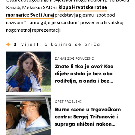
Ususret ovogodišnjem Svjetskom nogometnom prvenstvu u
Kanadi, Meksiku i SAD-u,
klapa Hrvatske ratne
mornarice Sveti Juraj
predstavlja pjesmu i spot pod
nazivom "
Tamo gdje je srcu dom
" posvećenu hrvatskoj
nogometnoj reprezentaciji.
3
vijesti o kojima se priča
DANAS ŽIVI POVUČENO
Znate li tko je ovo? Kao
dijete ostala je bez oba
roditelja, a onda i bez
milijuna koje je trebala
naslijediti
OPET PROBLEMI
Burne scene u trgovačkom
centru: Sergej Trifunović i
supruga uhićeni nakon
svađe!