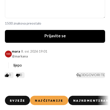
1500 znakova preostalo
Prijavite se
mara
8. svi. 2026 19:01
MA
@markana
lijepo
0
0
ODGOVORITE
SVJEŽE
NAJČITANIJE
NAJKOMENTIRAN