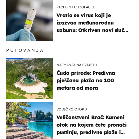
PACIJENT U IZOLACIJI
Vratio se virus koji je
izazvao međunarodnu
uzbunu: Otkriven novi slučaj
u Europi
PUTOVANJA
NAJMANJA NA SVIJETU
Čudo prirode: Predivna
pješčana plaža na 100
metara od mora
VODIČ PO OTOKU
Veličanstveni Brač: Kameni
otok na kojem ćete pronaći
pustinju, predivne plaže i