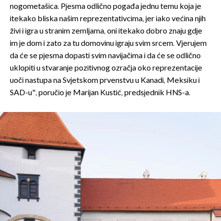
nogometašica. Pjesma odlično pogađa jednu temu koja je
itekako bliska našim reprezentativcima, jer iako većina njih
živi i igra u stranim zemljama, oni itekako dobro znaju gdje
im je dom i zato za tu domovinu igraju svim srcem. Vjerujem
da će se pjesma dopasti svim navijačima i da će se odlično
uklopiti u stvaranje pozitivnog ozračja oko reprezentacije
uoči nastupa na Svjetskom prvenstvu u Kanadi, Meksiku i
SAD-u", poručio je Marijan Kustić, predsjednik HNS-a.