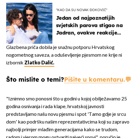
"KAO DA SU NOVAK ĐOKOVIĆ"
Jedan od najpoznatijih
svjetskih parova stigao na
Jadran, ovakve reakcije
vjerojatno nisu očekivali
Glazbena priča dobila je snažnu potporu Hrvatskog
nogometnog saveza, a oduševljenje pjesmom ne krije ni
izbornik
Zlatko Dalić.
Što mislite o temi?
Pišite u komentaru.
"Iznimno smo ponosni što u godini u kojoj obilježavamo 25
godina osnivanja i rada klape, hrvatskoj javnosti
predstavljamo našu novu pjesmu i spot 'Tamo gdje je srcu
dom' kao podršku našim reprezentativcima koji su zapravo
najbolji primjer mlađim generacijama kako se trudom,
radom i vjerom mogu ostvariti najveći snovi", poručio je