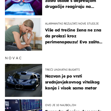
zašto osobe s depresijom
drugačije reagiraju na
lajkove
ALARMANTNI REZULTATI NOVE STUDIJE
Više od trećine žena ne zna
da prolazi kroz
perimenopauzu! Evo zašto
su simptomi toliko
zbunjujući
NOVAC
TREĆI UNIKATNI BUGATTI
Nazvan je po vrsti
srednjovjekovnog viteškog
konja i visok samo metar
OVO JE 10 NAJBOLJIH