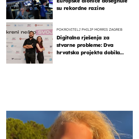
Europske dionice dosegnule
su rekordne razine
POKROVITELJ PHILIP MORRIS ZAGREB
Digitalna rješenja za
stvarne probleme: Dva
hrvatska projekta dobila
potporu za razvoj