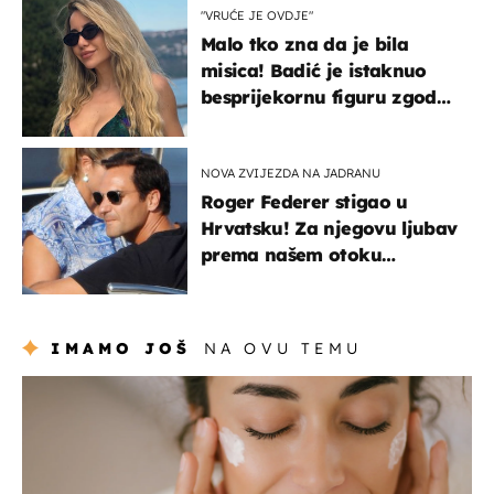
"VRUĆE JE OVDJE"
Malo tko zna da je bila
misica! Badić je istaknuo
besprijekornu figuru zgodne
voditeljice
NOVA ZVIJEZDA NA JADRANU
Roger Federer stigao u
Hrvatsku! Za njegovu ljubav
prema našem otoku
zaslužan je jedan poznati
Hrvat
IMAMO JOŠ
NA OVU TEMU
moda & ljepota