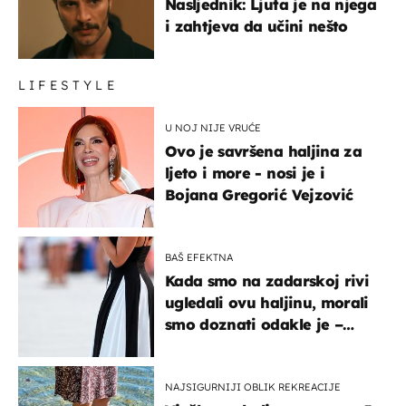
Nasljednik: Ljuta je na njega
i zahtjeva da učini nešto
LIFESTYLE
U NOJ NIJE VRUĆE
Ovo je savršena haljina za
ljeto i more - nosi je i
Bojana Gregorić Vejzović
BAŠ EFEKTNA
Kada smo na zadarskoj rivi
ugledali ovu haljinu, morali
smo doznati odakle je –
košta samo 18 eura
NAJSIGURNIJI OBLIK REKREACIJE