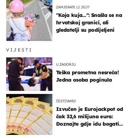
ZAMJERATE LI JOJ?
"Koja kuja…": Snašla se na
hrvatskoj granici, ali
gledatelji su podijeljeni
VIJESTI
U ZAGORJU
Teška prometna nesreća!
Jedna osoba poginula
ČESTITAMO!
Izvučen je Eurojackpot od
čak 32,6 milijuna eura:
Doznajte gdje idu bogati
dobitci u Hrvatskoj