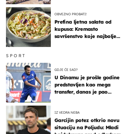
uzbudljivu hranu
OBVEZNO PROBATI!
Prefina ljetna salata od
kupusa: Kremasto
savršenstvo koje najbolje
paše uz pečeno meso
SPORT
GDJE ĆE SAD?
U Dinamu je prošle godine
predstavljen kao mega
transfer, danas je pao
najniže u karijeri
IZ VEDRA NEBA
Garcijin potez otkrio novu
situaciju na Poljudu: Mladi