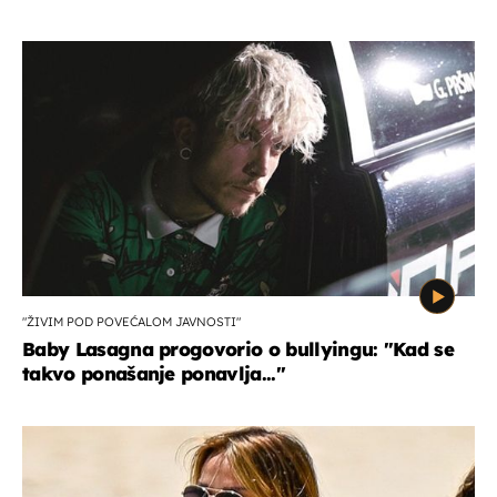
"ŽIVIM POD POVEĆALOM JAVNOSTI"
Baby Lasagna progovorio o bullyingu: "Kad se
takvo ponašanje ponavlja..."