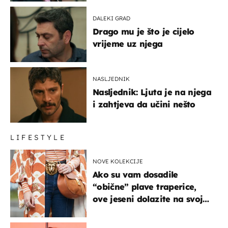
DALEKI GRAD
Drago mu je što je cijelo
vrijeme uz njega
NASLJEDNIK
Nasljednik: Ljuta je na njega
i zahtjeva da učini nešto
LIFESTYLE
NOVE KOLEKCIJE
Ako su vam dosadile
“obične” plave traperice,
ove jeseni dolazite na svoje
- izdvajamo 15 hit modela