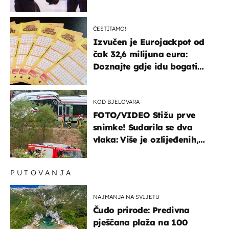
ČESTITAMO!
Izvučen je Eurojackpot od
čak 32,6 milijuna eura:
Doznajte gdje idu bogati
dobitci u Hrvatskoj
KOD BJELOVARA
FOTO/VIDEO Stižu prve
snimke! Sudarila se dva
vlaka: Više je ozlijeđenih,
hitne službe na terenu
PUTOVANJA
NAJMANJA NA SVIJETU
Čudo prirode: Predivna
pješčana plaža na 100