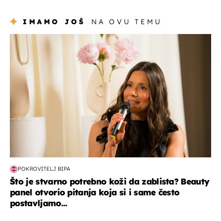
Hrvat
IMAMO JOŠ
NA OVU TEMU
moda & ljepota
POKROVITELJ BIPA
Što je stvarno potrebno koži da zablista? Beauty
panel otvorio pitanja koja si i same često
postavljamo...