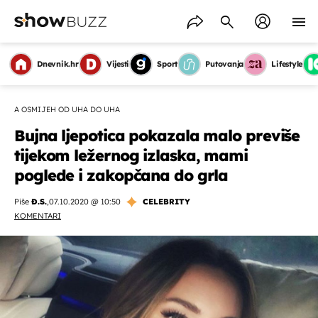
Dnevnik.hr
Vijesti
Sport
Putovanja
Lifestyle
A OSMIJEH OD UHA DO UHA
Bujna ljepotica pokazala malo previše
tijekom ležernog izlaska, mami
poglede i zakopčana do grla
Piše
Đ.S.
,
07.10.2020 @ 10:50
CELEBRITY
KOMENTARI
OMOGUĆI OBAVIJESTI