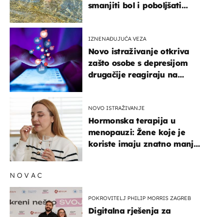
smanjiti bol i poboljšati
pokretljivost
IZNENAĐUJUĆA VEZA
Novo istraživanje otkriva
zašto osobe s depresijom
drugačije reagiraju na
lajkove
NOVO ISTRAŽIVANJE
Hormonska terapija u
menopauzi: Žene koje je
koriste imaju znatno manji
rizik od ovoga
NOVAC
POKROVITELJ PHILIP MORRIS ZAGREB
Digitalna rješenja za