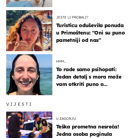
JESTE LI PROBALI?
Turisticu oduševila ponuda
u Primoštenu: "Oni su puno
pametniji od nas"
HMM…
To rade samo psihopati:
Jedan detalj s mora može
vam otkriti puno o
prijateljima
VIJESTI
U ZAGORJU
Teška prometna nesreća!
Jedna osoba poginula