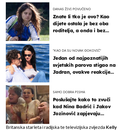
DANAS ŽIVI POVUČENO
Znate li tko je ovo? Kao
dijete ostala je bez oba
roditelja, a onda i bez
milijuna koje je trebala
naslijediti
"KAO DA SU NOVAK ĐOKOVIĆ"
Jedan od najpoznatijih
svjetskih parova stigao na
Jadran, ovakve reakcije
vjerojatno nisu očekivali
SAMO DOBRA PISMA
Poslušajte kako to zvuči
kad Nina Badrić i Jakov
Jozinović zapjevaju
Oliverov hit!
Britanska starleta i radijska te televizijska zvijezda
Kelly