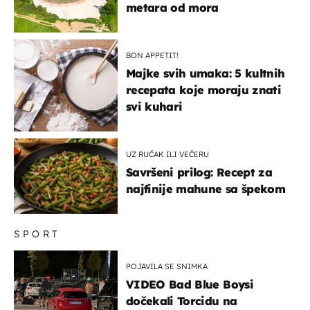
metara od mora
BON APPETIT!
Majke svih umaka: 5 kultnih
recepata koje moraju znati
svi kuhari
UZ RUČAK ILI VEČERU
Savršeni prilog: Recept za
najfinije mahune sa špekom
SPORT
POJAVILA SE SNIMKA
VIDEO Bad Blue Boysi
dočekali Torcidu na