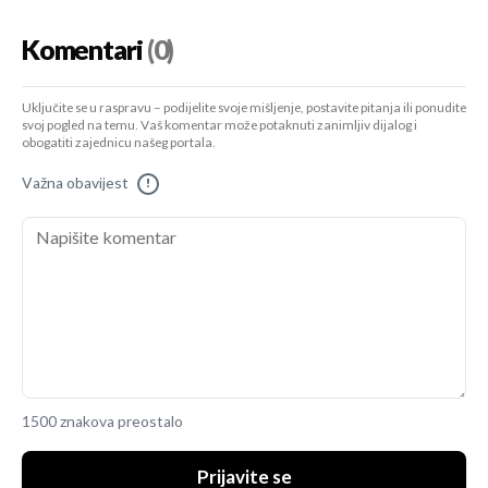
Komentari
(0)
Uključite se u raspravu – podijelite svoje mišljenje, postavite pitanja ili ponudite
svoj pogled na temu. Vaš komentar može potaknuti zanimljiv dijalog i
obogatiti zajednicu našeg portala.
Važna obavijest
!
1500 znakova preostalo
Prijavite se