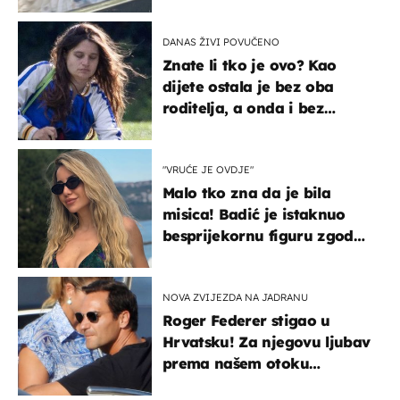
svađe!
DANAS ŽIVI POVUČENO
Znate li tko je ovo? Kao
dijete ostala je bez oba
roditelja, a onda i bez
milijuna koje je trebala
naslijediti
"VRUĆE JE OVDJE"
Malo tko zna da je bila
misica! Badić je istaknuo
besprijekornu figuru zgodne
voditeljice
NOVA ZVIJEZDA NA JADRANU
Roger Federer stigao u
Hrvatsku! Za njegovu ljubav
prema našem otoku
zaslužan je jedan poznati