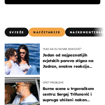
SVJEŽE
NAJČITANIJE
NAJKOMENTIRAN
"KAO DA SU NOVAK ĐOKOVIĆ"
Jedan od najpoznatijih
svjetskih parova stigao na
Jadran, ovakve reakcije
vjerojatno nisu očekivali
OPET PROBLEMI
Burne scene u trgovačkom
centru: Sergej Trifunović i
supruga uhićeni nakon