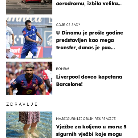
aerodromu, izbila velika
masovna tučnjava
GDJE ĆE SAD?
U Dinamu je prošle godine
predstavljen kao mega
transfer, danas je pao
najniže u karijeri
BOMBA!
Liverpool doveo kapetana
Barcelone!
ZDRAVLJE
NAJSIGURNIJI OBLIK REKREACIJE
Vježbe za koljeno u moru: 5
sigurnih vježbi koje mogu