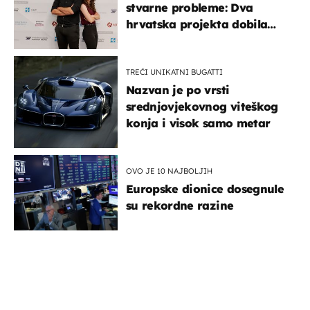
stvarne probleme: Dva
hrvatska projekta dobila
potporu za razvoj
TREĆI UNIKATNI BUGATTI
Nazvan je po vrsti
srednjovjekovnog viteškog
konja i visok samo metar
OVO JE 10 NAJBOLJIH
Europske dionice dosegnule
su rekordne razine