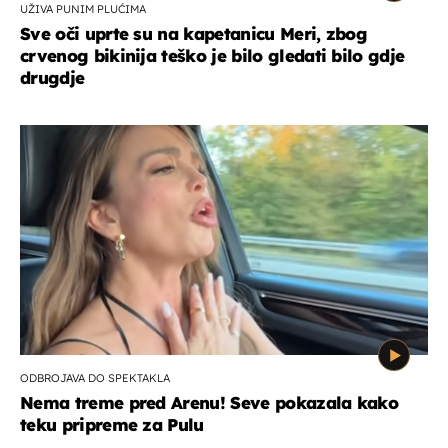
UŽIVA PUNIM PLUĆIMA
Sve oči uprte su na kapetanicu Meri, zbog
crvenog bikinija teško je bilo gledati bilo gdje
drugdje
ODBROJAVA DO SPEKTAKLA
Nema treme pred Arenu! Seve pokazala kako
teku pripreme za Pulu