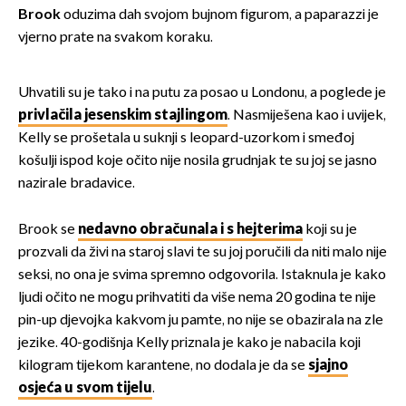
Brook
oduzima dah svojom bujnom figurom, a paparazzi je
vjerno prate na svakom koraku.
Uhvatili su je tako i na putu za posao u Londonu, a poglede je
privlačila jesenskim stajlingom
. Nasmiješena kao i uvijek,
Kelly se prošetala u suknji s leopard-uzorkom i smeđoj
košulji ispod koje očito nije nosila grudnjak te su joj se jasno
nazirale bradavice.
Brook se
nedavno obračunala i s hejterima
koji su je
prozvali da živi na staroj slavi te su joj poručili da niti malo nije
seksi, no ona je svima spremno odgovorila. Istaknula je kako
ljudi očito ne mogu prihvatiti da više nema 20 godina te nije
pin-up djevojka kakvom ju pamte, no nije se obazirala na zle
jezike. 40-godišnja Kelly priznala je kako je nabacila koji
kilogram tijekom karantene, no dodala je da se
sjajno
osjeća u svom tijelu
.