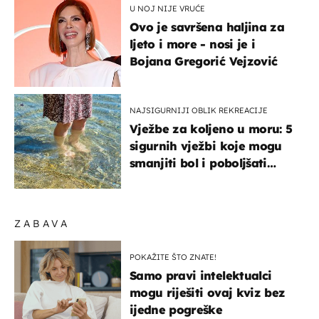
U NOJ NIJE VRUĆE
Ovo je savršena haljina za
ljeto i more - nosi je i
Bojana Gregorić Vejzović
NAJSIGURNIJI OBLIK REKREACIJE
Vježbe za koljeno u moru: 5
sigurnih vježbi koje mogu
smanjiti bol i poboljšati
pokretljivost
ZABAVA
POKAŽITE ŠTO ZNATE!
Samo pravi intelektualci
mogu riješiti ovaj kviz bez
ijedne pogreške