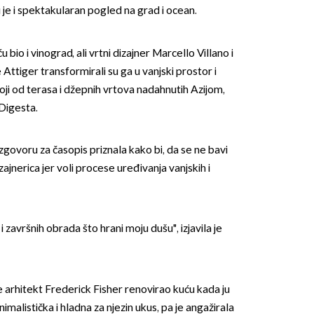
 je i spektakularan pogled na grad i ocean.
 bio i vinograd, ali vrtni dizajner Marcello Villano i
Attiger transformirali su ga u vanjski prostor i
oji od terasa i džepnih vrtova nadahnutih Azijom,
Digesta.
OMOGUĆI OBAVIJESTI
zgovoru za časopis priznala kako bi, da se ne bavi
zajnerica jer voli procese uređivanja vanjskih i
 završnih obrada što hrani moju dušu", izjavila je
je arhitekt Frederick Fisher renovirao kuću kada ju
minimalistička i hladna za njezin ukus, pa je angažirala