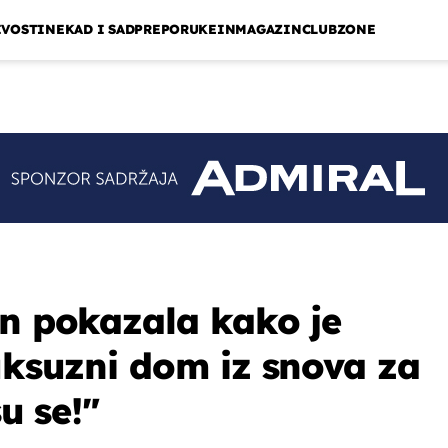
IVOSTI
NEKAD I SAD
PREPORUKE
INMAGAZIN
CLUBZONE
on pokazala kako je
luksuzni dom iz snova za
su se!"