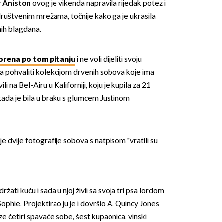
r Aniston
ovog je vikenda napravila rijedak potez i
ruštvenim mrežama, točnije kako ga je ukrasila
ih blagdana.
vorena po tom pitanju
i ne voli dijeliti svoju
ila pohvaliti kolekcijom drvenih sobova koje ima
i na Bel-Airu u Kaliforniji, koju je kupila za 21
 kada je bila u braku s glumcem Justinom
je dvije fotografije sobova s natpisom "vratili su
žati kuću i sada u njoj živii sa svoja tri psa lordom
phie. Projektirao ju je i dovršio A. Quincy Jones
aze četiri spavaće sobe, šest kupaonica, vinski