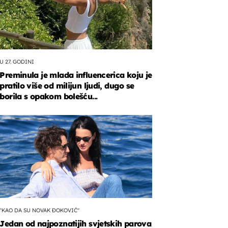
U 27. GODINI
Preminula je mlada influencerica koju je
pratilo više od milijun ljudi, dugo se
borila s opakom bolešću...
"KAO DA SU NOVAK ĐOKOVIĆ"
Jedan od najpoznatijih svjetskih parova