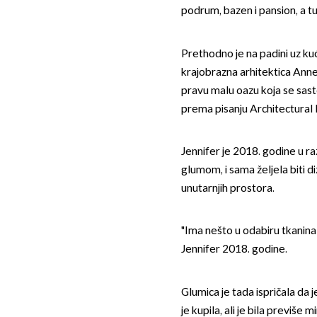
podrum, bazen i pansion, a tu
Prethodno je na padini uz kuću
krajobrazna arhitektica Anne 
pravu malu oazu koja se sast
prema pisanju Architectural 
Jennifer je 2018. godine u ra
glumom, i sama željela biti di
unutarnjih prostora.
"Ima nešto u odabiru tkanina i
Jennifer 2018. godine.
Glumica je tada ispričala da 
je kupila, ali je bila previše 