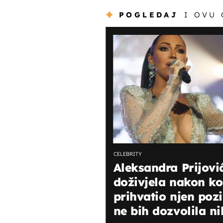
POGLEDAJ
I OVU
CELEBRITY
Aleksandra Prijovi
doživjela nakon kon
prihvatio njen poz
ne bih dozvolila ni