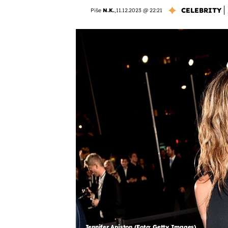
CELEBRITY
Piše
N.K.
,
11.12.2023 @ 22:21
Jennifer Aniston (Foto: Getty Images)