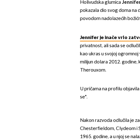
Holivudska glumica
Jennife
pokazala dio svog doma na d
povodom nadolazećih božićn
Jennifer je inače vrlo zat
privatnost, ali sada se odluč
kao ukras u svojoj ogromnoj vil
milijun dolara 2012. godine,
Therouxom.
U pričama na profilu objavila 
se".
Nakon razvoda odlučila je zadr
Chesterfieldom, Clydeom i So
1965. godine, a u njoj se nal