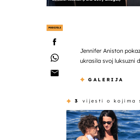
PODIJELI
Jennifer Aniston poka
ukrasila svoj luksuzn
GALERIJA
3
vijesti o kojima