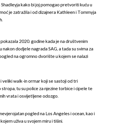
a Shadleyja kako bi joj pomogao pretvoriti kuću u
moć je zatražila i od dizajnera Kathleen i Tommyja
h.
t pokazala 2020. godine kada je na društvenim
 nakon dodjele nagrada SAG, a tada su svima za
pogled na ogromno dvorište u kojem se nalazi
veliki walk-in ormar koji se sastoji od tri
ropa, tu su police za njezine torbice i cipele te
nih vrata i osvijetljene odozgo.
evjerojatan pogled na Los Angeles i ocean, kao i
 kojem uživa u svojem miru i tišini.