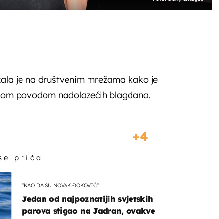
zala je na društvenim mrežama kako je
i dom povodom nadolazećih blagdana.
4
 se priča
"KAO DA SU NOVAK ĐOKOVIĆ"
Jedan od najpoznatijih svjetskih
parova stigao na Jadran, ovakve