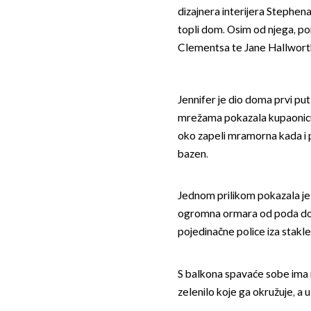
dizajnera interijera Stephen
topli dom. Osim od njega, po
Clementsa te Jane Hallwort
Jennifer je dio doma prvi pu
mrežama pokazala kupaonicu
oko zapeli mramorna kada i 
bazen.
Jednom prilikom pokazala je i 
ogromna ormara od poda do st
pojedinačne police iza stakle
S balkona spavaće sobe ima n
zelenilo koje ga okružuje, a u