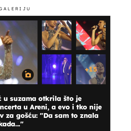
 GALERIJU
+
15
ć u suzama otkrila što je
certa u Areni, a evo i tko nije
iv za gošću: "Da sam to znala
kada..."