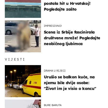
postala hit u Hrvatskoj!
Pogledajte zašto
IMPRESIVNO!
Scena iz Srbije fascinirala
društvene mreže! Pogledajte
neobičnog ljubimca
VIJESTI
DRAMA U RIJECI
Urušio se balkon kuće, na
njemu bile dvije osobe:
"Život im je visio o koncu"
BURE BARUTA