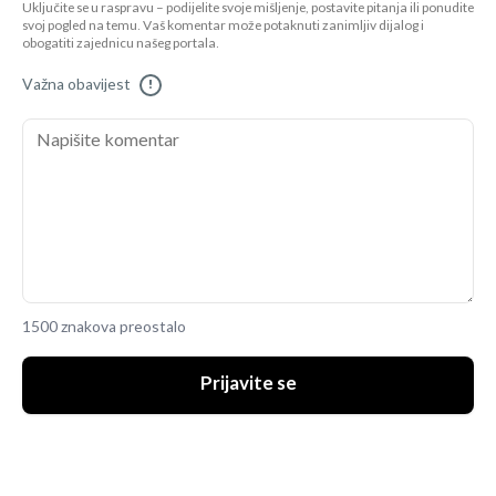
Uključite se u raspravu – podijelite svoje mišljenje, postavite pitanja ili ponudite
svoj pogled na temu. Vaš komentar može potaknuti zanimljiv dijalog i
obogatiti zajednicu našeg portala.
Važna obavijest
!
1500 znakova preostalo
Prijavite se