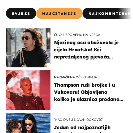
SVJEŽE
NAJČITANIJE
NAJKOMENTIRAN
ČUVA USPOMENU NA NJEGA
Njezinog oca obožavala je
cijela Hrvatska! Kći
neprežaljenog pjevača
projurila špicom na dva
kotača
NADMAŠENA OČEKIVANJA
Thompson ruši brojke i u
Vukovaru! Objavljeno
koliko je ulaznica prodano
u kratkom vremenu
"KAO DA SU NOVAK ĐOKOVIĆ"
Jedan od najpoznatijih