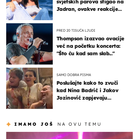
svjetskih parova stigao na
Jadran, ovakve reakcije
vjerojatno nisu očekivali
PRED 20 TISUĆA LJUDI
Thompson izazvao ovacije
već na početku koncerta:
"Što ću kad sam slab..."
SAMO DOBRA PISMA
Poslušajte kako to zvuči
kad Nina Badrić i Jakov
Jozinović zapjevaju
Oliverov hit!
IMAMO JOŠ
NA OVU TEMU
kultura & zabava