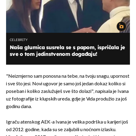
CELEBRITY
Naša glumica susrela se s papom, ispričala je
sve o tom jedinstvenom događaju!
"Neizmjerno sam ponosna na tebe, na tvoju snagu, upornost
i sve što jesi. Novi ugovor je samo još jedan dokaz koliko si
poseban i koliko zaslužuješ sve što dolazi", napisala je Ivana
uz fotografije iz klupskih ureda, gdje je Vida produžio za još
godinu dana.
Igraču atenskog AEK-a Ivana je velika podrška u karijeri još
od 2012. godine, kada su se zaljubili u noćnom izlasku.