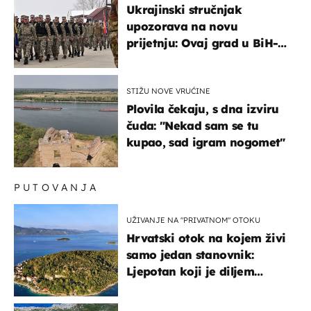
Ukrajinski stručnjak
upozorava na novu
prijetnju: Ovaj grad u BiH-u
bi mogao biti žarište
STIŽU NOVE VRUĆINE
Plovila čekaju, s dna izviru
čuda: "Nekad sam se tu
kupao, sad igram nogomet"
PUTOVANJA
UŽIVANJE NA "PRIVATNOM" OTOKU
Hrvatski otok na kojem živi
samo jedan stanovnik:
Ljepotan koji je diljem
svijeta poznat po svojem
"bijelom zlatu"