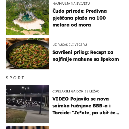
NAJMANJA NA SVIJETU
Čudo prirode: Predivna
pješčana plaža na 100
metara od mora
UZ RUČAK ILI VEČERU
Savršeni prilog: Recept za
najfinije mahune sa špekom
SPORT
CIPELARILI GA DOK JE LEŽAO
VIDEO Pojavila se nova
snimka tučnjave BBB-a i
Torcide: "Je*ote, pa ubit će
ga!"