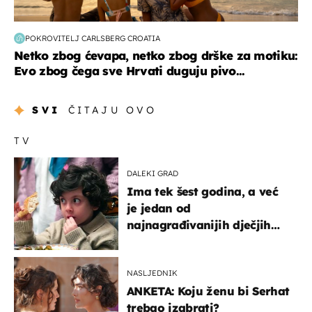
POKROVITELJ CARLSBERG CROATIA
Netko zbog ćevapa, netko zbog drške za motiku:
Evo zbog čega sve Hrvati duguju pivo...
SVI
ČITAJU OVO
TV
DALEKI GRAD
Ima tek šest godina, a već
je jedan od
najnagrađivanijih dječjih
glumaca
NASLJEDNIK
ANKETA: Koju ženu bi Serhat
trebao izabrati?