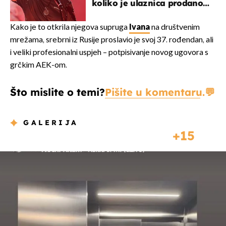
koliko je ulaznica prodano
u kratkom vremenu
Kako je to otkrila njegova supruga
Ivana
na društvenim
mrežama, srebrni iz Rusije proslavio je svoj 37. rođendan, ali
i veliki profesionalni uspjeh – potpisivanje novog ugovora s
grčkim AEK-om.
Što mislite o temi?
Pišite u komentaru.
GALERIJA
15