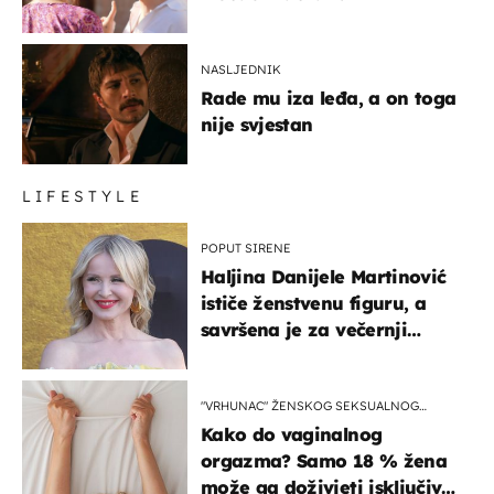
NASLJEDNIK
Rade mu iza leđa, a on toga
nije svjestan
LIFESTYLE
POPUT SIRENE
Haljina Danijele Martinović
ističe ženstvenu figuru, a
savršena je za večernji
izlazak na moru
"VRHUNAC" ŽENSKOG SEKSUALNOG
ISKUSTVA
Kako do vaginalnog
orgazma? Samo 18 % žena
može ga doživjeti isključivo