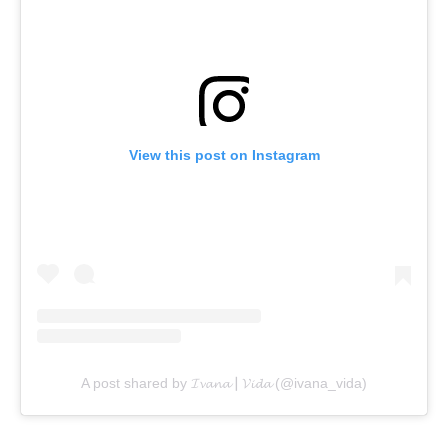
View this post on Instagram
A post shared by 𝓘𝓿𝓪𝓷𝓪┃𝓥𝓲𝓭𝓪 (@ivana_vida)