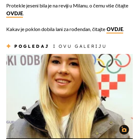
Protekle jeseni bila je na reviji u Milanu, o čemu više čitajte
OVDJE
.
Kakav je poklon dobila lani za rođendan, čitajte
OVDJE
.
POGLEDAJ
I OVU GALERIJU