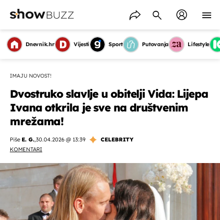
Dnevnik.hr
Vijesti
Sport
Putovanja
Lifestyle
IMAJU NOVOST!
Dvostruko slavlje u obitelji Vida: Lijepa
Ivana otkrila je sve na društvenim
mrežama!
Piše
E. G.
,
30.04.2026 @ 13:39
CELEBRITY
KOMENTARI
OMOGUĆI OBAVIJESTI