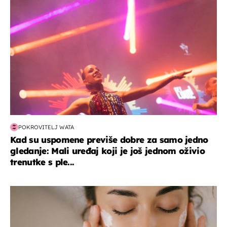
POKROVITELJ WATA
Kad su uspomene previše dobre za samo jedno
gledanje: Mali uređaj koji je još jednom oživio
trenutke s ple...
moda & ljepota