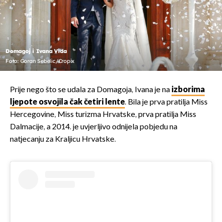
Domagoj i Ivana Vida
Foto: Goran Sebelic/Cropix
Prije nego što se udala za Domagoja, Ivana je na
izborima
ljepote osvojila čak četiri lente
. Bila je prva pratilja Miss
Hercegovine, Miss turizma Hrvatske, prva pratilja Miss
Dalmacije, a 2014. je uvjerljivo odnijela pobjedu na
natjecanju za Kraljicu Hrvatske.