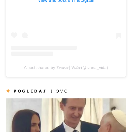
View this post on Instagram
A post shared by 𝓘𝓿𝓪𝓷𝓪┃𝓥𝓲𝓭𝓪 (@ivana_vida)
POGLEDAJ
I OVO