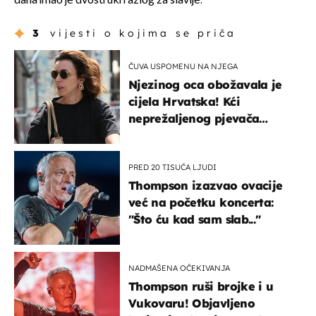
dana imao je dvostruki razlog za slavlje.
3
vijesti o kojima se priča
ČUVA USPOMENU NA NJEGA
Njezinog oca obožavala je
cijela Hrvatska! Kći
neprežaljenog pjevača
projurila špicom na dva
kotača
PRED 20 TISUĆA LJUDI
Thompson izazvao ovacije
već na početku koncerta:
"Što ću kad sam slab..."
NADMAŠENA OČEKIVANJA
Thompson ruši brojke i u
Vukovaru! Objavljeno