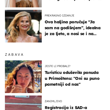
na ovaj način
PREKRASNO IZDANJE
Ova haljina poručuje “Ja
sam na godišnjem”, idealna
je za ljeto, a nosi se i na
zagrebačkoj špici
ZABAVA
JESTE LI PROBALI?
Turisticu oduševila ponuda
u Primoštenu: "Oni su puno
pametniji od nas"
ZANIMLJIVO
Registracija iz SAD-a