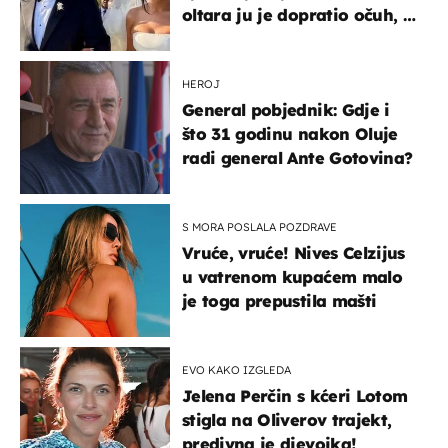
oltara ju je dopratio očuh, a
slavilo se uz Olivera i Rozgu
HEROJ
General pobjednik: Gdje i
što 31 godinu nakon Oluje
radi general Ante Gotovina?
S MORA POSLALA POZDRAVE
Vruće, vruće! Nives Celzijus
u vatrenom kupaćem malo
je toga prepustila mašti
EVO KAKO IZGLEDA
Jelena Perčin s kćeri Lotom
stigla na Oliverov trajekt,
predivna je djevojka!