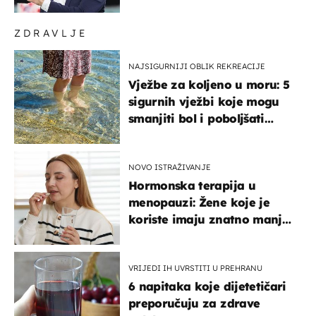
svijeta
ZDRAVLJE
NAJSIGURNIJI OBLIK REKREACIJE
Vježbe za koljeno u moru: 5
sigurnih vježbi koje mogu
smanjiti bol i poboljšati
pokretljivost
NOVO ISTRAŽIVANJE
Hormonska terapija u
menopauzi: Žene koje je
koriste imaju znatno manji
rizik od ovoga
VRIJEDI IH UVRSTITI U PREHRANU
6 napitaka koje dijetetičari
preporučuju za zdrave