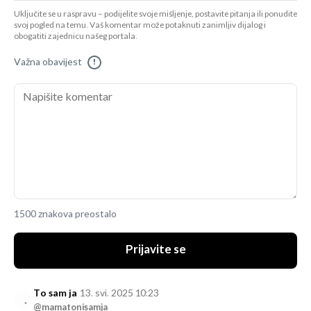
Uključite se u raspravu – podijelite svoje mišljenje, postavite pitanja ili ponudite
svoj pogled na temu. Vaš komentar može potaknuti zanimljiv dijalog i
obogatiti zajednicu našeg portala.
Važna obavijest
!
1500 znakova preostalo
Prijavite se
To sam ja
13. svi. 2025 10:23
@mamatonisamja