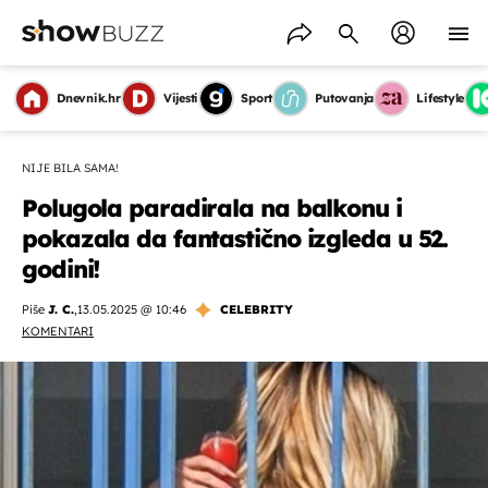
Dnevnik.hr
Vijesti
Sport
Putovanja
Lifestyle
NIJE BILA SAMA!
Polugola paradirala na balkonu i
pokazala da fantastično izgleda u 52.
godini!
Piše
J. C.
,
13.05.2025 @ 10:46
CELEBRITY
KOMENTARI
OMOGUĆI OBAVIJESTI