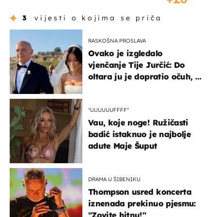
3
vijesti o kojima se priča
RASKOŠNA PROSLAVA
Ovako je izgledalo
vjenčanje Tije Jurčić: Do
oltara ju je dopratio očuh, a
slavilo se uz Olivera i Rozgu
"UUUUUUFFFF"
Vau, koje noge! Ružičasti
badić istaknuo je najbolje
adute Maje Šuput
DRAMA U ŠIBENIKU
Thompson usred koncerta
iznenada prekinuo pjesmu:
"Zovite hitnu!"