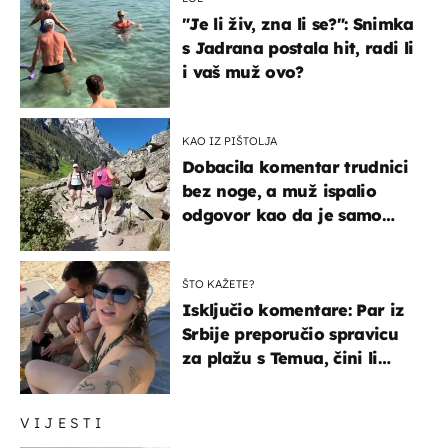
"Je li živ, zna li se?": Snimka
s Jadrana postala hit, radi li
i vaš muž ovo?
KAO IZ PIŠTOLJA
Dobacila komentar trudnici
bez noge, a muž ispalio
odgovor kao da je samo
čekao…
ŠTO KAŽETE?
Isključio komentare: Par iz
Srbije preporučio spravicu
za plažu s Temua, čini li
vam se ovo sigurnim?
VIJESTI