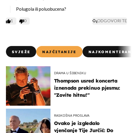
Polugola ili poluobucena?
1
0
ODGOVORITE
SVJEŽE
NAJČITANIJE
NAJKOMENTIRAN
DRAMA U ŠIBENIKU
Thompson usred koncerta
iznenada prekinuo pjesmu:
"Zovite hitnu!"
RASKOŠNA PROSLAVA
Ovako je izgledalo
vjenčanje Tije Jurčić: Do