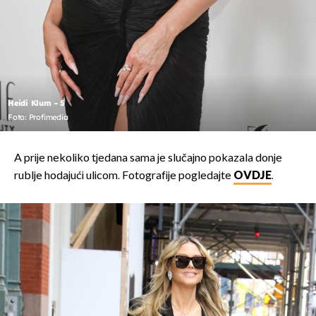
Heidi Klum - 5
Foto: Profimedia
A prije nekoliko tjedana sama je slučajno pokazala donje
rublje hodajući ulicom. Fotografije pogledajte
OVDJE
.