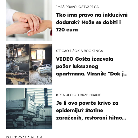
IMAŠ PRAVO, OSTVARI GA!
Tko ima pravo na inkluzivni
dodatak? Može se dobiti i
720 eura
STIGAO I ŠOK S BOOKINGA
VIDEO Gošća izazvala
požar luksuznog
apartmana. Vlasnik: "Dok je
gorjelo, smijali su se, pili i
pokazivali mi srednji prst"
KRENULO OD BRZE HRANE
Je li ovo povrće krivo za
epidemiju? Stotine
zaraženih, restorani hitno
povukli proizvod
PUTOVANJA