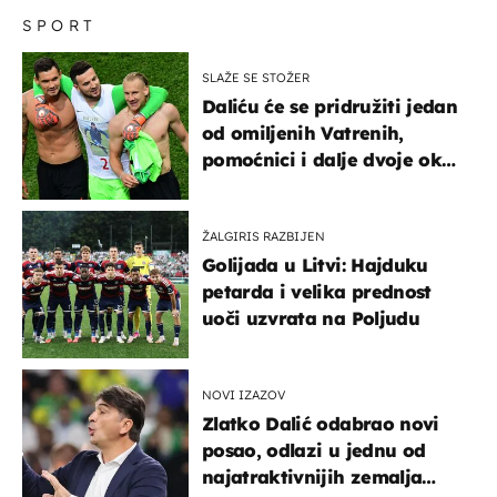
SPORT
SLAŽE SE STOŽER
Daliću će se pridružiti jedan
od omiljenih Vatrenih,
pomoćnici i dalje dvoje oko
ponude
ŽALGIRIS RAZBIJEN
Golijada u Litvi: Hajduku
petarda i velika prednost
uoči uzvrata na Poljudu
NOVI IZAZOV
Zlatko Dalić odabrao novi
posao, odlazi u jednu od
najatraktivnijih zemalja