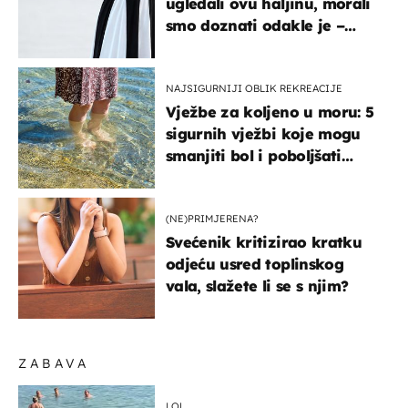
ugledali ovu haljinu, morali
smo doznati odakle je –
košta samo 18 eura
NAJSIGURNIJI OBLIK REKREACIJE
Vježbe za koljeno u moru: 5
sigurnih vježbi koje mogu
smanjiti bol i poboljšati
pokretljivost
(NE)PRIMJERENA?
Svećenik kritizirao kratku
odjeću usred toplinskog
vala, slažete li se s njim?
ZABAVA
LOL