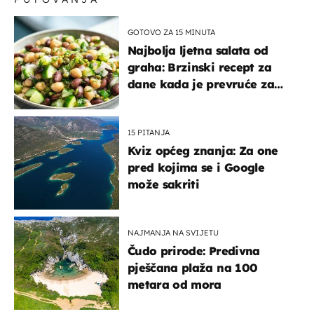
GOTOVO ZA 15 MINUTA
Najbolja ljetna salata od
graha: Brzinski recept za
dane kada je prevruće za
kuhanje
15 PITANJA
Kviz općeg znanja: Za one
pred kojima se i Google
može sakriti
NAJMANJA NA SVIJETU
Čudo prirode: Predivna
pješčana plaža na 100
metara od mora