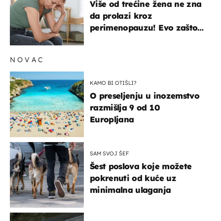
Više od trećine žena ne zna
da prolazi kroz
perimenopauzu! Evo zašto
su simptomi toliko
zbunjujući
NOVAC
KAMO BI OTIŠLI?
O preseljenju u inozemstvo
razmišlja 9 od 10
Europljana
SAM SVOJ ŠEF
Šest poslova koje možete
pokrenuti od kuće uz
minimalna ulaganja