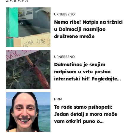
ZABAVA
URNEBESNO
Nema ribe! Natpis na tržnici
u Dalmaciji nasmijao
društvene mreže
URNEBESNO
Dalmatinac je svojim
natpisom u vrtu postao
internetski hit! Pogledajte
što je napisao
HMM…
To rade samo psihopati:
Jedan detalj s mora može
vam otkriti puno o
prijateljima