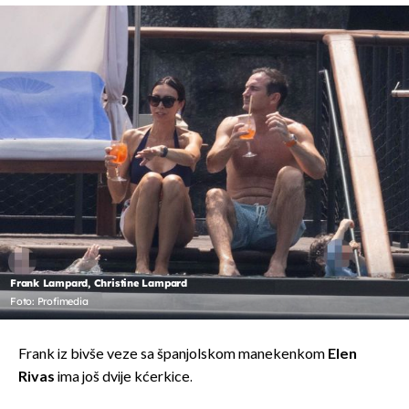
Frank Lampard, Christine Lampard
Foto: Profimedia
Frank iz bivše veze sa španjolskom manekenkom
Elen
Rivas
ima još dvije kćerkice.