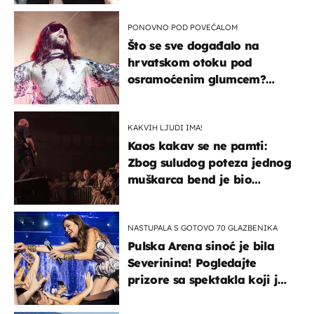
kotača
PONOVNO POD POVEĆALOM
Što se sve događalo na
hrvatskom otoku pod
osramoćenim glumcem?
Bizarni prizori i danas
izazivaju nevjericu
KAKVIH LJUDI IMA!
Kaos kakav se ne pamti:
Zbog suludog poteza jednog
muškarca bend je bio
prisiljen prekinuti nastup
NASTUPALA S GOTOVO 70 GLAZBENIKA
Pulska Arena sinoć je bila
Severinina! Pogledajte
prizore sa spektakla koji je
rasprodan mjesec dana
ranije