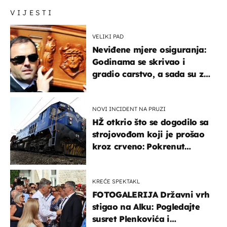
VIJESTI
VELIKI PAD
Neviđene mjere osiguranja:
Godinama se skrivao i
gradio carstvo, a sada su za
njegovo izručenje naručili
posebno vozilo
NOVI INCIDENT NA PRUZI
HŽ otkrio što se dogodilo sa
strojovođom koji je prošao
kroz crveno: Pokrenut
inspekcijski nadzor
KREĆE SPEKTAKL
FOTOGALERIJA Državni vrh
stigao na Alku: Pogledajte
susret Plenkovića i