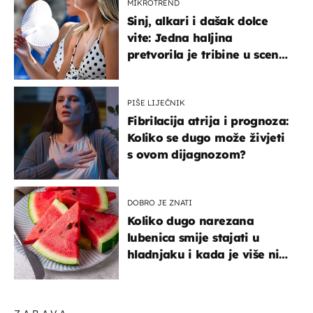
MIKROTREND
Sinj, alkari i dašak dolce
vite: Jedna haljina
pretvorila je tribine u scenu
iz talijanskog filma
PIŠE LIJEČNIK
Fibrilacija atrija i prognoza:
Koliko se dugo može živjeti
s ovom dijagnozom?
DOBRO JE ZNATI
Koliko dugo narezana
lubenica smije stajati u
hladnjaku i kada je više nije
sigurno jesti?