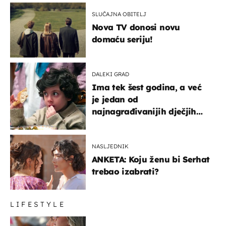
SLUČAJNA OBITELJ
Nova TV donosi novu
domaću seriju!
DALEKI GRAD
Ima tek šest godina, a već
je jedan od
najnagrađivanijih dječjih
glumaca
NASLJEDNIK
ANKETA: Koju ženu bi Serhat
trebao izabrati?
LIFESTYLE