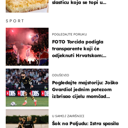
slasticu koja se topi u
ustima
SPORT
POGLEDAJTE PORUKU
FOTO Torcida podigla
transparente koji će
odjeknuti Hrvatskom:
Prozvali "moralne vertikale"
ODUŠEVIO
Pogledajte majstoriju: Joško
Gvardiol jednim potezom
izbrisao cijelu momčad
Atletica
U SAMOJ ZAVRŠNICI
Šok na Poljudu: Istra spasila