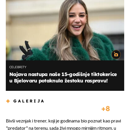
CELEBRITY
Najava nastupa naše 15-godišnje tiktokerice
u Bjelovaru potaknula žestoku raspravu!
GALERIJA
8
Bivši veznjak i trener, koji je godinama bio poznat kao pravi
"predator" na terenu, sada živi mnogo mirnijim ritmom, u