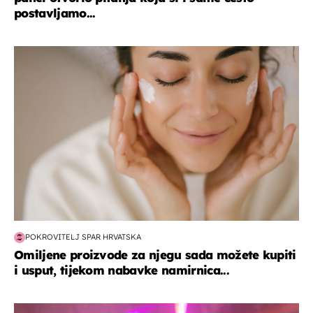
postavljamo...
moda & ljepota
POKROVITELJ SPAR HRVATSKA
Omiljene proizvode za njegu sada možete kupiti
i usput, tijekom nabavke namirnica...
kultura & zabava