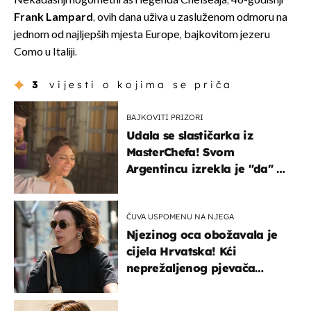
Nekadašnji nogometni as i legenda Chelseaja, 46-godišnji
Frank Lampard
, ovih dana uživa u zasluženom odmoru na
jednom od najljepših mjesta Europe, bajkovitom jezeru
Como u Italiji.
3
vijesti o kojima se priča
BAJKOVITI PRIZORI
Udala se slastičarka iz
MasterChefa! Svom
Argentincu izrekla je "da" u
rodnoj Hercegovini
ČUVA USPOMENU NA NJEGA
Njezinog oca obožavala je
cijela Hrvatska! Kći
neprežaljenog pjevača
projurila špicom na dva
kotača