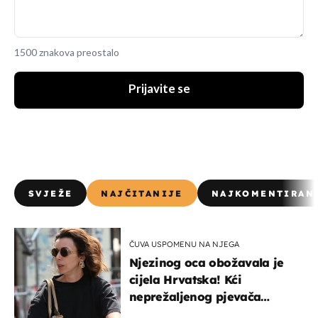
1500 znakova preostalo
Prijavite se
SVJEŽE
NAJČITANIJE
NAJKOMENTIRAN
ČUVA USPOMENU NA NJEGA
Njezinog oca obožavala je
cijela Hrvatska! Kći
neprežaljenog pjevača
projurila špicom na dva