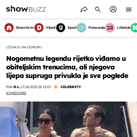
Dnevnik.hr
Vijesti
Sport
Putovanja
Lifestyle
UŽIVAJU NA ODMORU
Nogometnu legendu rijetko viđamo u
obiteljskim trenucima, ali njegova
lijepa supruga privukla je sve poglede
Piše
H.L.
,
17.06.2025 @ 12:07
CELEBRITY
KOMENTARI
OMOGUĆI OBAVIJESTI