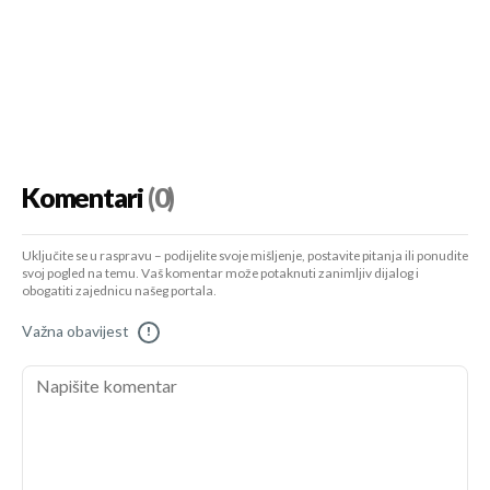
Komentari
(0)
Uključite se u raspravu – podijelite svoje mišljenje, postavite pitanja ili ponudite
svoj pogled na temu. Vaš komentar može potaknuti zanimljiv dijalog i
obogatiti zajednicu našeg portala.
Važna obavijest
!