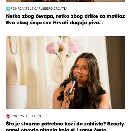
POKROVITELJ CARLSBERG CROATIA
Netko zbog ćevapa, netko zbog drške za motiku:
Evo zbog čega sve Hrvati duguju pivo...
moda & ljepota
POKROVITELJ BIPA
Što je stvarno potrebno koži da zablista? Beauty
panel otvorio pitanja koja si i same često