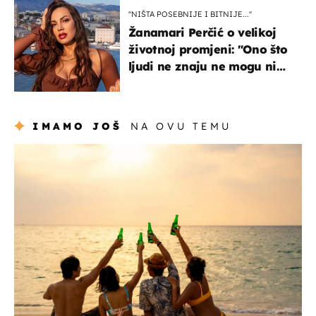
''NIŠTA POSEBNIJE I BITNIJE...''
Žanamari Perčić o velikoj
životnoj promjeni: "Ono što
ljudi ne znaju ne mogu ni
uništiti''
IMAMO JOŠ
NA OVU TEMU
zanimljivosti