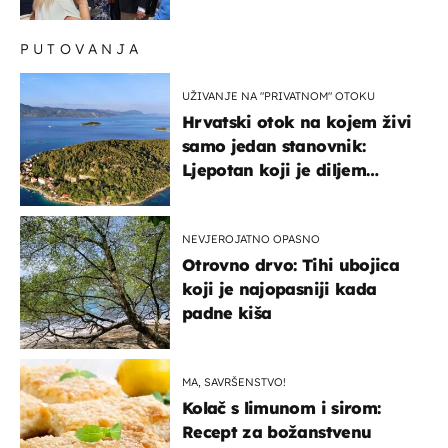
Milanovića
PUTOVANJA
UŽIVANJE NA "PRIVATNOM" OTOKU
Hrvatski otok na kojem živi
samo jedan stanovnik:
Ljepotan koji je diljem
svijeta poznat po svojem
"bijelom zlatu"
NEVJEROJATNO OPASNO
Otrovno drvo: Tihi ubojica
koji je najopasniji kada
padne kiša
MA, SAVRŠENSTVO!
Kolač s limunom i sirom:
Recept za božanstvenu