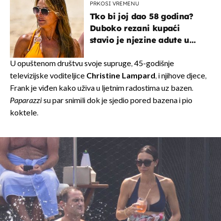
PRKOSI VREMENU
Tko bi joj dao 58 godina?
Duboko rezani kupaći
stavio je njezine adute u
prvi plan
U opuštenom društvu svoje supruge, 45-godišnje
televizijske voditeljice
Christine Lampard
, i njihove djece,
Frank je viđen kako uživa u ljetnim radostima uz bazen.
Paparazzi
su par snimili dok je sjedio pored bazena i pio
koktele.