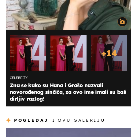
+
14
CELEBRITY
Zna se kako su Hana i Grašo nazvali
novorođenog sinčića, za ovo ime imali su baš
dirljiv razlog!
POGLEDAJ
I OVU GALERIJU