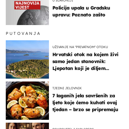
U SLAVONIJI
Policija upala u Gradsku
upravu: Poznato zašto
PUTOVANJA
UŽIVANJE NA "PRIVATNOM" OTOKU
Hrvatski otok na kojem živi
samo jedan stanovnik:
Ljepotan koji je diljem
svijeta poznat po svojem
"bijelom zlatu"
TJEDNI JELOVNIK
7 laganih jela savršenih za
ljeto koje ćemo kuhati ovaj
tjedan – brzo se pripremaju