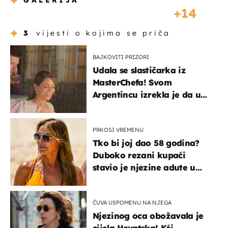
GALERIJA
14
3
vijesti o kojima se priča
BAJKOVITI PRIZORI
Udala se slastičarka iz
MasterChefa! Svom
Argentincu izrekla je da u
rodnoj Hercegovini
PRKOSI VREMENU
Tko bi joj dao 58 godina?
Duboko rezani kupaći
stavio je njezine adute u
prvi plan
ČUVA USPOMENU NA NJEGA
Njezinog oca obožavala je