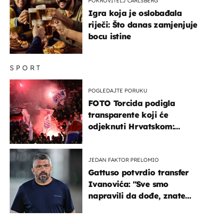
POKROVITELJ CARLSBERG
Igra koja je oslobađala
riječi: Što danas zamjenjuje
bocu istine
SPORT
POGLEDAJTE PORUKU
FOTO Torcida podigla
transparente koji će
odjeknuti Hrvatskom:
Prozvali "moralne vertikale"
JEDAN FAKTOR PRELOMIO
Gattuso potvrdio transfer
Ivanovića: "Sve smo
napravili da dođe, znate
kamo je otišao..."