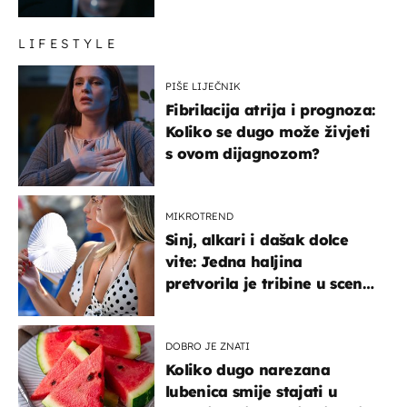
LIFESTYLE
PIŠE LIJEČNIK
Fibrilacija atrija i prognoza:
Koliko se dugo može živjeti
s ovom dijagnozom?
MIKROTREND
Sinj, alkari i dašak dolce
vite: Jedna haljina
pretvorila je tribine u scenu
iz talijanskog filma
DOBRO JE ZNATI
Koliko dugo narezana
lubenica smije stajati u