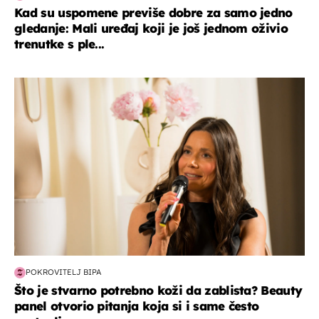
Kad su uspomene previše dobre za samo jedno
gledanje: Mali uređaj koji je još jednom oživio
trenutke s ple...
moda & ljepota
POKROVITELJ BIPA
Što je stvarno potrebno koži da zablista? Beauty
panel otvorio pitanja koja si i same često