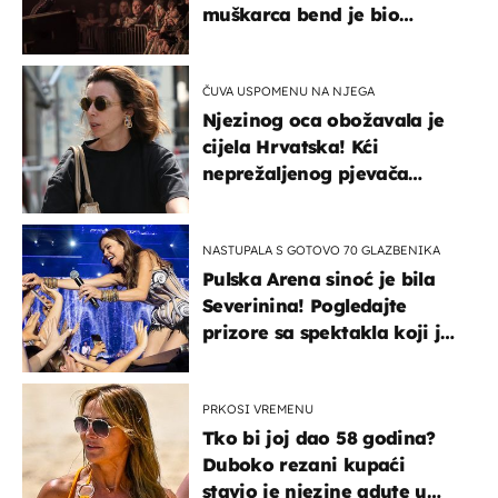
muškarca bend je bio
prisiljen prekinuti nastup
ČUVA USPOMENU NA NJEGA
Njezinog oca obožavala je
cijela Hrvatska! Kći
neprežaljenog pjevača
projurila špicom na dva
kotača
NASTUPALA S GOTOVO 70 GLAZBENIKA
Pulska Arena sinoć je bila
Severinina! Pogledajte
prizore sa spektakla koji je
rasprodan mjesec dana
ranije
PRKOSI VREMENU
Tko bi joj dao 58 godina?
Duboko rezani kupaći
stavio je njezine adute u