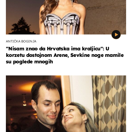
ANTIČKA BOGINJA
"Nisam znao da Hrvatska ima kraljicu": U
korzetu dostojnom Arene, Sevkine noge mamile
su poglede mnogih