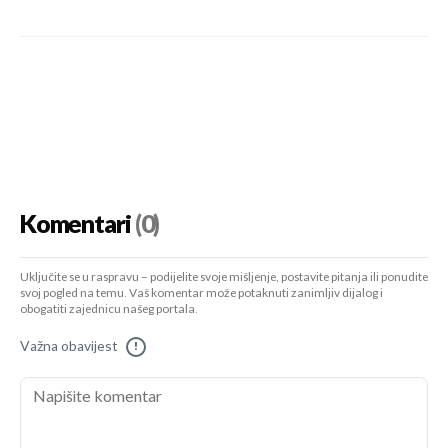
Komentari
(0)
Uključite se u raspravu – podijelite svoje mišljenje, postavite pitanja ili ponudite
svoj pogled na temu. Vaš komentar može potaknuti zanimljiv dijalog i
obogatiti zajednicu našeg portala.
Važna obavijest
!