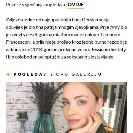
Prizore s vjenčanja pogledajte
OVDJE
.
Zvijezda jedne od najpopularnijih tinejdžerskih serija
oduvijek je bio tiha patnja mnogim djevojkama. Prije Amy bio
je u vezi s deset godina mlađom manekenkom Tamarom
Francesconi, a prije nje je prošao kroz jedno burno razdoblje
nakon što je 2018. godine prekinuo vezu s Jessicom Serfaty
i bio oslobođen od optužbi za seksualno zlostavljanje.
POGLEDAJ
I OVU GALERIJU