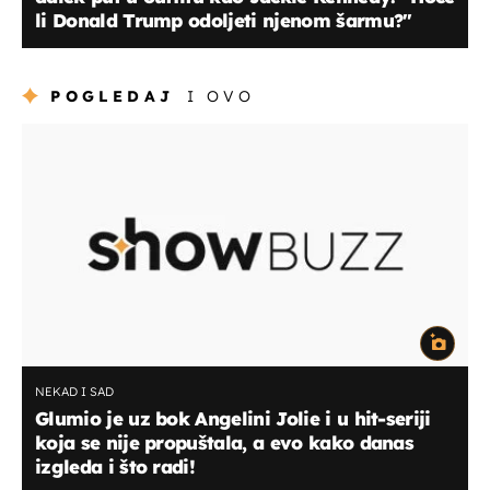
li Donald Trump odoljeti njenom šarmu?''
POGLEDAJ
I OVO
NEKAD I SAD
Glumio je uz bok Angelini Jolie i u hit-seriji
koja se nije propuštala, a evo kako danas
izgleda i što radi!