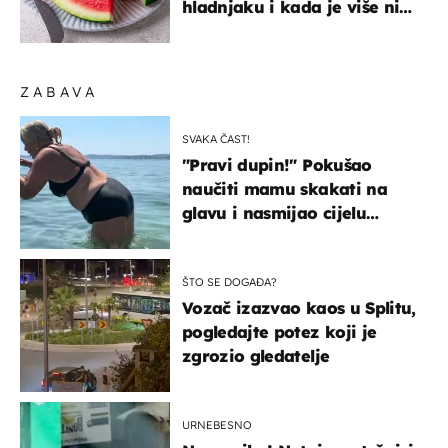
hladnjaku i kada je više nije
sigurno jesti?
ZABAVA
SVAKA ČAST!
"Pravi dupin!" Pokušao
naučiti mamu skakati na
glavu i nasmijao cijelu
regiju
ŠTO SE DOGAĐA?
Vozač izazvao kaos u Splitu,
pogledajte potez koji je
zgrozio gledatelje
URNEBESNO