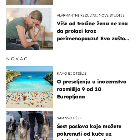
objašnjavaju što se događa
ALARMANTNI REZULTATI NOVE STUDIJE
Više od trećine žena ne zna
da prolazi kroz
perimenopauzu! Evo zašto
su simptomi toliko
zbunjujući
NOVAC
KAMO BI OTIŠLI?
O preseljenju u inozemstvo
razmišlja 9 od 10
Europljana
SAM SVOJ ŠEF
Šest poslova koje možete
pokrenuti od kuće uz