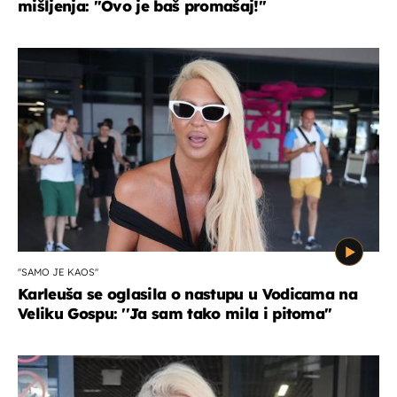
mišljenja: ''Ovo je baš promašaj!''
''SAMO JE KAOS''
Karleuša se oglasila o nastupu u Vodicama na
Veliku Gospu: ''Ja sam tako mila i pitoma''