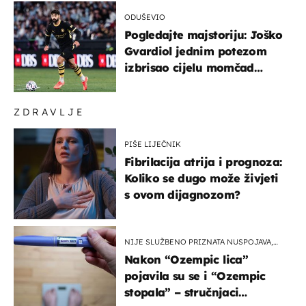
ODUŠEVIO
Pogledajte majstoriju: Joško
Gvardiol jednim potezom
izbrisao cijelu momčad
Atletica
ZDRAVLJE
PIŠE LIJEČNIK
Fibrilacija atrija i prognoza:
Koliko se dugo može živjeti
s ovom dijagnozom?
NIJE SLUŽBENO PRIZNATA NUSPOJAVA,
ALI ...
Nakon “Ozempic lica”
pojavila su se i “Ozempic
stopala” – stručnjaci