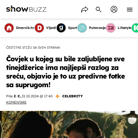
Dnevnik.hr
Vijesti
Sport
Putovanja
Lifestyle
ČESTITKE STIŽU SA SVIH STRANA!
Čovjek u kojeg su bile zaljubljene sve
tinejdžerice ima najljepši razlog za
sreću, objavio je to uz predivne fotke
sa suprugom!
Piše
J. C.
,
31.10.2024 @ 17:40
CELEBRITY
KOMENTARI
OMOGUĆI OBAVIJESTI