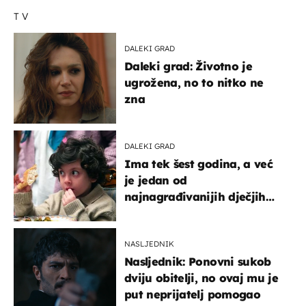
TV
DALEKI GRAD
Daleki grad: Životno je
ugrožena, no to nitko ne
zna
DALEKI GRAD
Ima tek šest godina, a već
je jedan od
najnagrađivanijih dječjih
glumaca
NASLJEDNIK
Nasljednik: Ponovni sukob
dviju obitelji, no ovaj mu je
put neprijatelj pomogao