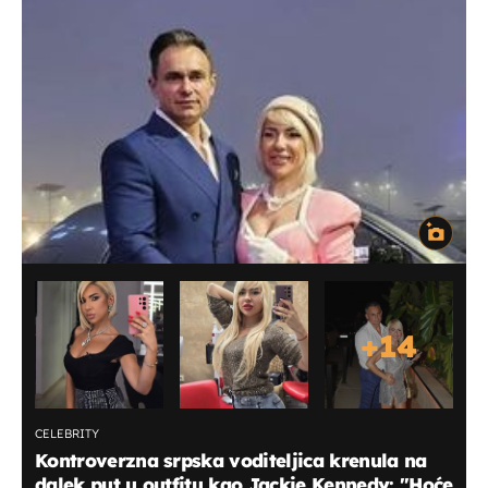
+
14
CELEBRITY
Kontroverzna srpska voditeljica krenula na
dalek put u outfitu kao Jackie Kennedy: ''Hoće