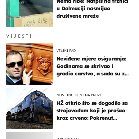
Nema ribe! Natpis na tržnici
u Dalmaciji nasmijao
društvene mreže
VIJESTI
VELIKI PAD
Neviđene mjere osiguranja:
Godinama se skrivao i
gradio carstvo, a sada su za
njegovo izručenje naručili
posebno vozilo
NOVI INCIDENT NA PRUZI
HŽ otkrio što se dogodilo sa
strojovođom koji je prošao
kroz crveno: Pokrenut
inspekcijski nadzor