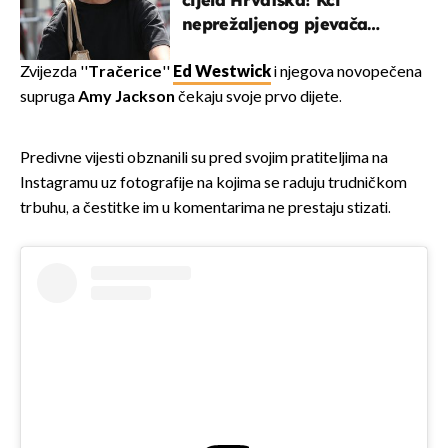
cijela Hrvatska! Kći
neprežaljenog pjevača
projurila špicom na dva
kotača
Zvijezda ''
Tračerice
''
Ed Westwick
i njegova novopečena
supruga
Amy Jackson
čekaju svoje prvo dijete.
Predivne vijesti obznanili su pred svojim pratiteljima na
Instagramu uz fotografije na kojima se raduju trudničkom
trbuhu, a čestitke im u komentarima ne prestaju stizati.