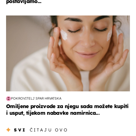
postavljamo...
moda & ljepota
POKROVITELJ SPAR HRVATSKA
Omiljene proizvode za njegu sada možete kupiti
i usput, tijekom nabavke namirnica...
SVI
ČITAJU OVO