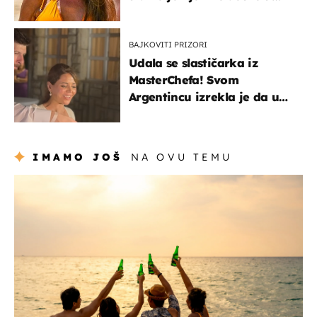
prvi plan
BAJKOVITI PRIZORI
Udala se slastičarka iz
MasterChefa! Svom
Argentincu izrekla je da u
rodnoj Hercegovini
IMAMO JOŠ
NA OVU TEMU
zanimljivosti