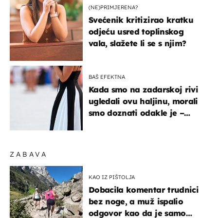
(NE)PRIMJERENA?
Svećenik kritizirao kratku
odjeću usred toplinskog
vala, slažete li se s njim?
BAŠ EFEKTNA
Kada smo na zadarskoj rivi
ugledali ovu haljinu, morali
smo doznati odakle je –
košta samo 18 eura
ZABAVA
KAO IZ PIŠTOLJA
Dobacila komentar trudnici
bez noge, a muž ispalio
odgovor kao da je samo