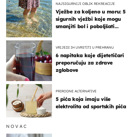
NAJSIGURNIJI OBLIK REKREACIJE
Vježbe za koljeno u moru: 5
sigurnih vježbi koje mogu
smanjiti bol i poboljšati
pokretljivost
VRIJEDI IH UVRSTITI U PREHRANU
6 napitaka koje dijetetičari
preporučuju za zdrave
zglobove
PRIRODNE ALTERNATIVE
5 pića koja imaju više
elektrolita od sportskih pića
NOVAC