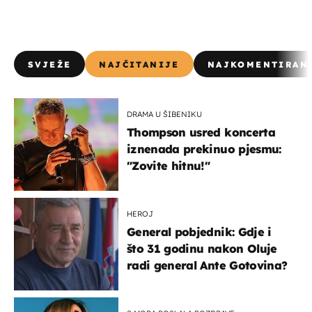
SVJEŽE
NAJČITANIJE
NAJKOMENTIRAN
DRAMA U ŠIBENIKU
Thompson usred koncerta
iznenada prekinuo pjesmu:
"Zovite hitnu!"
HEROJ
General pobjednik: Gdje i
što 31 godinu nakon Oluje
radi general Ante Gotovina?