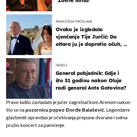
"Zovite hitnu!"
RASKOŠNA PROSLAVA
Ovako je izgledalo
vjenčanje Tije Jurčić: Do
oltara ju je dopratio očuh, a
slavilo se uz Olivera i Rozgu
HEROJ
General pobjednik: Gdje i
što 31 godinu nakon Oluje
radi general Ante Gotovina?
Pravo ludilo zavladalo je jučer zagrebačkom Arenom nakon
što se na
pozornicu popeo Đorđe Balašević.
Legendarni
glazbenik opravdao je očekivanja prepune dvorane i svima
pružio koncert za pamćenje.