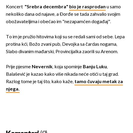
Koncert
"Srebra decembra"
bio je rasprodan
u samo
nekoliko dana od najave, a Đorđe se tada zahvalio svojim
obožavateljima i obećao im "nezapamćen događaj".
To im je pružio hitovima koji su se redali sami od sebe. Lepa
protina kći, Božo zvani pub, Devojka sa čardas nogama,
Slabo divanim mađarski, Provincijalka zaorili su Arenom.
Prije pjesme
Nevernik
, koja spominje
Banju Luku
,
Balašević je kazao kako više nikada neće otići u taj grad.
Razlog tome je taj što, kako kaže,
tamo čuvaju metak za
njega.