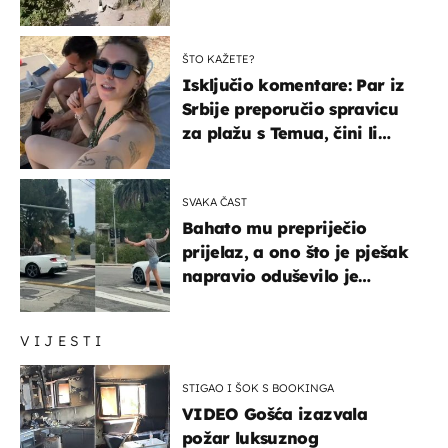
čekao…
ŠTO KAŽETE?
Isključio komentare: Par iz
Srbije preporučio spravicu
za plažu s Temua, čini li
vam se ovo sigurnim?
SVAKA ČAST
Bahato mu prepriječio
prijelaz, a ono što je pješak
napravio oduševilo je
društvene mreže
VIJESTI
STIGAO I ŠOK S BOOKINGA
VIDEO Gošća izazvala
požar luksuznog