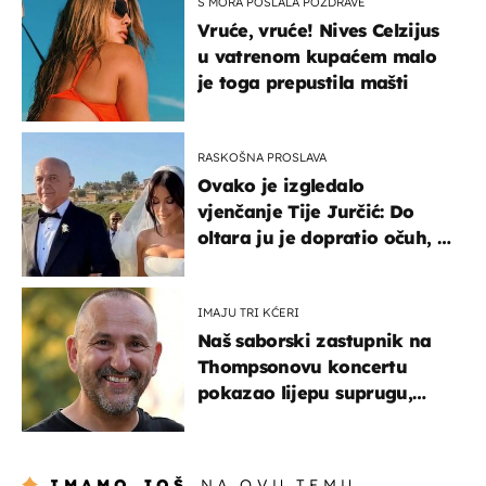
S MORA POSLALA POZDRAVE
Vruće, vruće! Nives Celzijus
u vatrenom kupaćem malo
je toga prepustila mašti
RASKOŠNA PROSLAVA
Ovako je izgledalo
vjenčanje Tije Jurčić: Do
oltara ju je dopratio očuh, a
slavilo se uz Olivera i Rozgu
IMAJU TRI KĆERI
Naš saborski zastupnik na
Thompsonovu koncertu
pokazao lijepu suprugu,
koja godinama izbjegava
javnost
IMAMO JOŠ
NA OVU TEMU