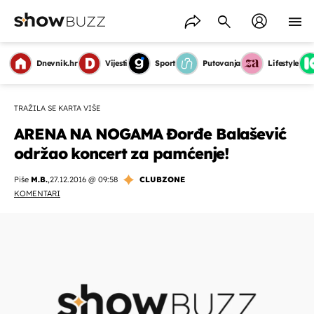
Dnevnik.hr
Vijesti
Sport
Putovanja
Lifestyle
TRAŽILA SE KARTA VIŠE
ARENA NA NOGAMA Đorđe Balašević
održao koncert za pamćenje!
Piše
M.B.
,
27.12.2016 @ 09:58
CLUBZONE
KOMENTARI
OMOGUĆI OBAVIJESTI