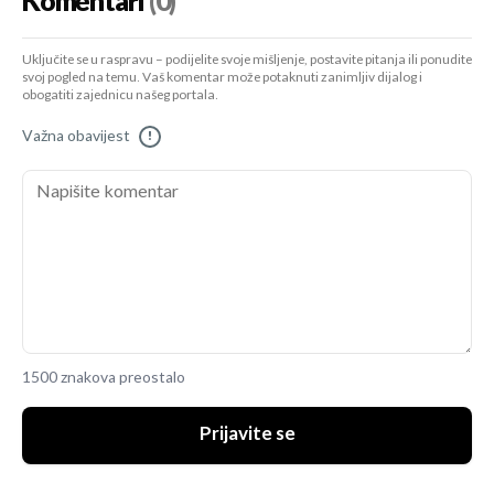
Komentari
(0)
Uključite se u raspravu – podijelite svoje mišljenje, postavite pitanja ili ponudite
svoj pogled na temu. Vaš komentar može potaknuti zanimljiv dijalog i
obogatiti zajednicu našeg portala.
Važna obavijest
!
1500 znakova preostalo
Prijavite se