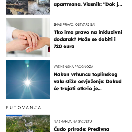
apartmana. Vlasnik: "Dok je
gorjelo, smijali su se, pili i
pokazivali mi srednji prst"
IMAŠ PRAVO, OSTVARI GA!
Tko ima pravo na inkluzivni
dodatak? Može se dobiti i
720 eura
VREMENSKA PROGNOZA
Nakon vrhunca toplinskog
vala stiže osvježenje: Dokad
će trajati otkrio je
meteorolog
PUTOVANJA
NAJMANJA NA SVIJETU
Čudo prirode: Predivna