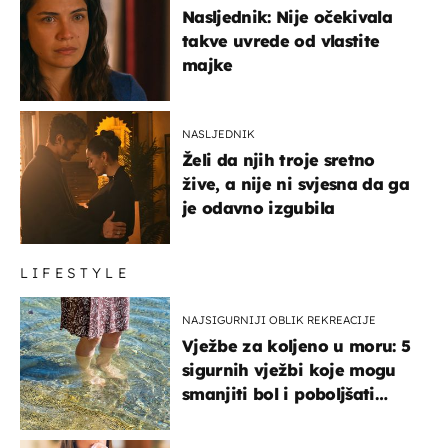
Nasljednik: Nije očekivala
takve uvrede od vlastite
majke
NASLJEDNIK
Želi da njih troje sretno
žive, a nije ni svjesna da ga
je odavno izgubila
LIFESTYLE
NAJSIGURNIJI OBLIK REKREACIJE
Vježbe za koljeno u moru: 5
sigurnih vježbi koje mogu
smanjiti bol i poboljšati
pokretljivost