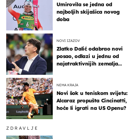
Umirovila se jedna od
najboljih skijašica novog
doba
NOVI IZAZOV
Zlatko Dalić odabrao novi
posao, odlazi u jednu od
najatraktivnijih zemalja
svijeta
NEMA KRAJA
Novi šok u teniskom svijetu:
Alcaraz propušta Cincinatti,
hoće li igrati na US Openu?
ZDRAVLJE