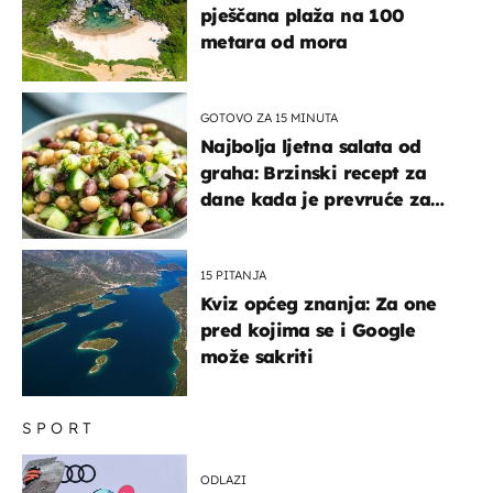
pješčana plaža na 100
metara od mora
GOTOVO ZA 15 MINUTA
Najbolja ljetna salata od
graha: Brzinski recept za
dane kada je prevruće za
kuhanje
15 PITANJA
Kviz općeg znanja: Za one
pred kojima se i Google
može sakriti
SPORT
ODLAZI