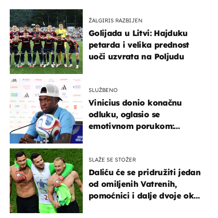
ŽALGIRIS RAZBIJEN
Golijada u Litvi: Hajduku
petarda i velika prednost
uoči uzvrata na Poljudu
SLUŽBENO
Vinicius donio konačnu
odluku, oglasio se
emotivnom porukom:
"Hvala vam svima"
SLAŽE SE STOŽER
Daliću će se pridružiti jedan
od omiljenih Vatrenih,
pomoćnici i dalje dvoje oko
ponude