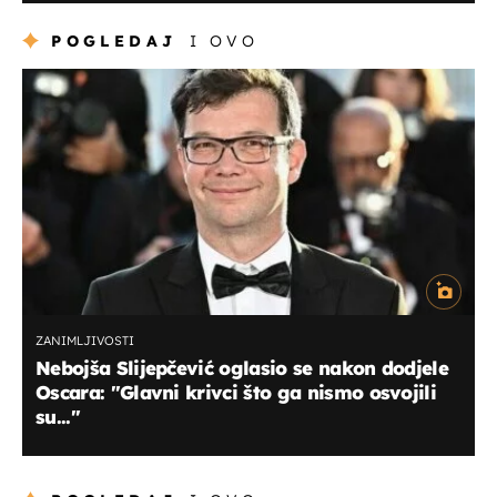
POGLEDAJ
I OVO
ZANIMLJIVOSTI
Nebojša Slijepčević oglasio se nakon dodjele
Oscara: "Glavni krivci što ga nismo osvojili
su..."