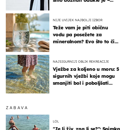
košta samo 18 eura
NIJE UVIJEK NAJBOLJI IZBOR
Teže vam je piti običnu
vodu pa posežete za
mineralnom? Evo što to čini
organizmu
NAJSIGURNIJI OBLIK REKREACIJE
Vježbe za koljeno u moru: 5
sigurnih vježbi koje mogu
smanjiti bol i poboljšati
pokretljivost
ZABAVA
LOL
"Je li živ, zna li se?": Snimka