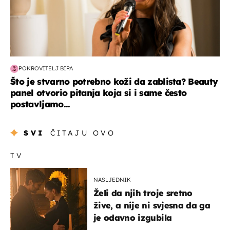
POKROVITELJ BIPA
Što je stvarno potrebno koži da zablista? Beauty
panel otvorio pitanja koja si i same često
postavljamo...
SVI
ČITAJU OVO
TV
NASLJEDNIK
Želi da njih troje sretno
žive, a nije ni svjesna da ga
je odavno izgubila