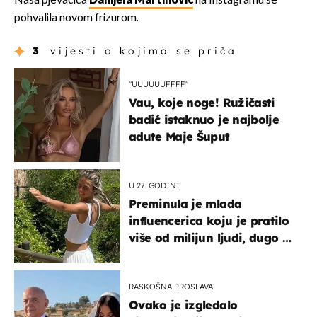
Naša pjevačica
Danijela Martinović
na Instagramu se
pohvalila novom frizurom.
3
vijesti o kojima se priča
"UUUUUUFFFF"
Vau, koje noge! Ružičasti
badić istaknuo je najbolje
adute Maje Šuput
U 27. GODINI
Preminula je mlada
influencerica koju je pratilo
više od milijun ljudi, dugo se
borila s opakom bolesti
RASKOŠNA PROSLAVA
Ovako je izgledalo