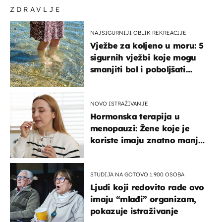
ZDRAVLJE
NAJSIGURNIJI OBLIK REKREACIJE
Vježbe za koljeno u moru: 5
sigurnih vježbi koje mogu
smanjiti bol i poboljšati
pokretljivost
NOVO ISTRAŽIVANJE
Hormonska terapija u
menopauzi: Žene koje je
koriste imaju znatno manji
rizik od ovoga
STUDIJA NA GOTOVO 1.900 OSOBA
Ljudi koji redovito rade ovo
imaju “mlađi” organizam,
pokazuje istraživanje