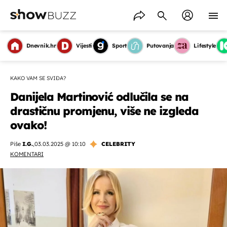
Dnevnik.hr
Vijesti
Sport
Putovanja
Lifestyle
KAKO VAM SE SVIĐA?
Danijela Martinović odlučila se na
drastičnu promjenu, više ne izgleda
ovako!
Piše
I.G.
,
03.03.2025 @ 10:10
CELEBRITY
KOMENTARI
OMOGUĆI OBAVIJESTI