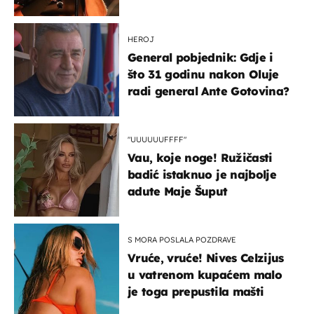
HEROJ
General pobjednik: Gdje i
što 31 godinu nakon Oluje
radi general Ante Gotovina?
"UUUUUUFFFF"
Vau, koje noge! Ružičasti
badić istaknuo je najbolje
adute Maje Šuput
S MORA POSLALA POZDRAVE
Vruće, vruće! Nives Celzijus
u vatrenom kupaćem malo
je toga prepustila mašti