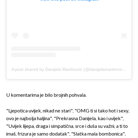
A post shared by Danijela Martinović (@danijelamartinovicofficial)
U komentarima je bilo brojnih pohvala.
"Ljepotica uvijek, nikad ne stari", "OMG ti si tako hot i sexy,
ovo je najbolja haljina", "Prekrasna Danijela, kao i uvijek",
"Uvijek lijepa, draga i simpatična, srce i duša su važni, a ti to
imaš, frizura je samo dodatak", "Slatka mala bombonica",