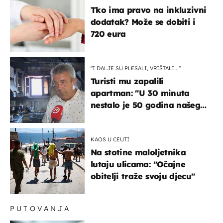
Tko ima pravo na inkluzivni
dodatak? Može se dobiti i
720 eura
"I DALJE SU PLESALI, VRIŠTALI..."
Turisti mu zapalili
apartman: "U 30 minuta
nestalo je 50 godina našeg
života, supruga i ja ne
možemo oka sklopiti"
KAOS U CEUTI
Na stotine maloljetnika
lutaju ulicama: "Očajne
obitelji traže svoju djecu"
PUTOVANJA