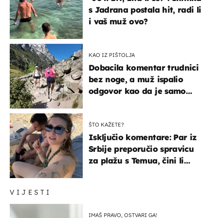
s Jadrana postala hit, radi li
i vaš muž ovo?
KAO IZ PIŠTOLJA
Dobacila komentar trudnici
bez noge, a muž ispalio
odgovor kao da je samo
čekao…
ŠTO KAŽETE?
Isključio komentare: Par iz
Srbije preporučio spravicu
za plažu s Temua, čini li
vam se ovo sigurnim?
VIJESTI
IMAŠ PRAVO, OSTVARI GA!