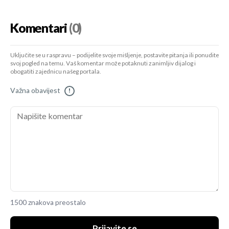
Komentari
(0)
Uključite se u raspravu – podijelite svoje mišljenje, postavite pitanja ili ponudite
svoj pogled na temu. Vaš komentar može potaknuti zanimljiv dijalog i
obogatiti zajednicu našeg portala.
Važna obavijest
!
1500 znakova preostalo
Prijavite se