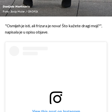
Danijela Martinovic
Foto: Josip Moler / CROPIX
"Osmijeh je isti, ali frizura je nova! Što kažete dragi moji?",
napisala je u opisu objave.
View this post on Instagram