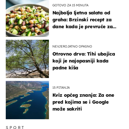
GOTOVO ZA 15 MINUTA
Najbolja ljetna salata od
graha: Brzinski recept za
dane kada je prevruće za
kuhanje
NEVJEROJATNO OPASNO
Otrovno drvo: Tihi ubojica
koji je najopasniji kada
padne kiša
15 PITANJA
Kviz općeg znanja: Za one
pred kojima se i Google
može sakriti
SPORT