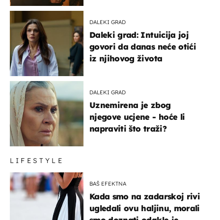
DALEKI GRAD
Daleki grad: Intuicija joj
govori da danas neće otići
iz njihovog života
DALEKI GRAD
Uznemirena je zbog
njegove ucjene - hoće li
napraviti što traži?
LIFESTYLE
BAŠ EFEKTNA
Kada smo na zadarskoj rivi
ugledali ovu haljinu, morali
smo doznati odakle je –