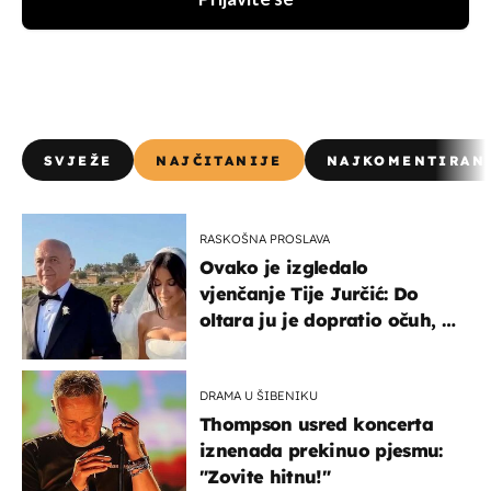
SVJEŽE
NAJČITANIJE
NAJKOMENTIRAN
RASKOŠNA PROSLAVA
Ovako je izgledalo
vjenčanje Tije Jurčić: Do
oltara ju je dopratio očuh, a
slavilo se uz Olivera i Rozgu
DRAMA U ŠIBENIKU
Thompson usred koncerta
iznenada prekinuo pjesmu:
"Zovite hitnu!"