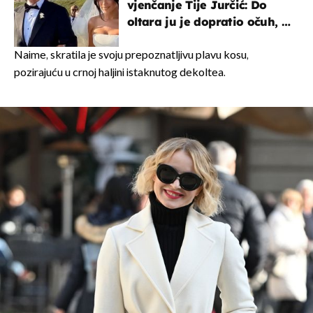
vjenčanje Tije Jurčić: Do
oltara ju je dopratio očuh, a
slavilo se uz Olivera i Rozgu
Naime, skratila je svoju prepoznatljivu plavu kosu,
pozirajuću u crnoj haljini istaknutog dekoltea.