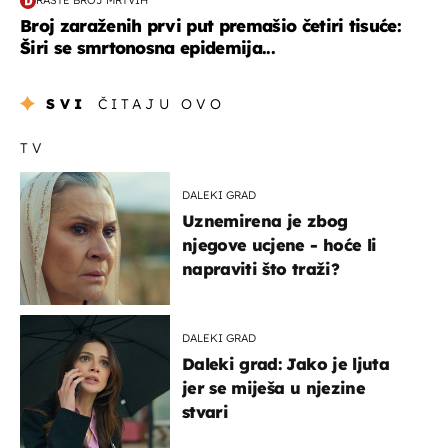
RASTE BROJ MRTVIH
Broj zaraženih prvi put premašio četiri tisuće:
Širi se smrtonosna epidemija...
SVI
ČITAJU OVO
TV
DALEKI GRAD
Uznemirena je zbog
njegove ucjene - hoće li
napraviti što traži?
DALEKI GRAD
Daleki grad: Jako je ljuta
jer se miješa u njezine
stvari