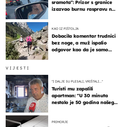
sramota": Prizor s granice
izazvao burnu raspravu na
društvenim mrežama
KAO IZ PIŠTOLJA
Dobacila komentar trudnici
bez noge, a muž ispalio
odgovor kao da je samo
čekao…
VIJESTI
"I DALJE SU PLESALI, VRIŠTALI..."
Turisti mu zapalili
apartman: "U 30 minuta
nestalo je 50 godina našeg
života, supruga i ja ne
možemo oka sklopiti"
PRIMORJE