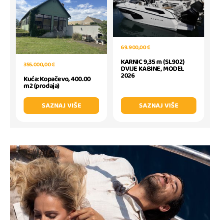
69.900,00 €
KARNIC 9,35 m (SL902)
355.000,00 €
DVIJE KABINE, MODEL
2026
Kuća: Kopačevo, 400.00
m2 (prodaja)
SAZNAJ VIŠE
SAZNAJ VIŠE