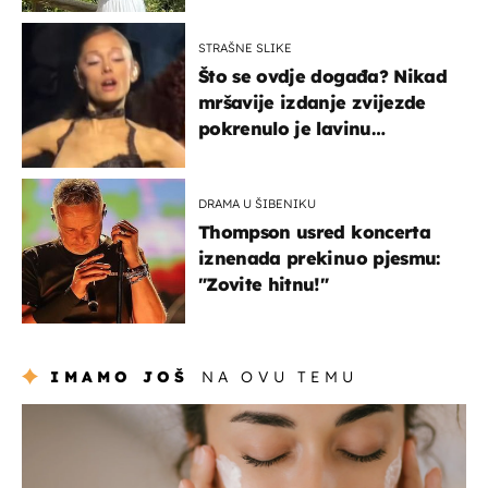
STRAŠNE SLIKE
Što se ovdje događa? Nikad
mršavije izdanje zvijezde
pokrenulo je lavinu
zabrinutih komentara
DRAMA U ŠIBENIKU
Thompson usred koncerta
iznenada prekinuo pjesmu:
"Zovite hitnu!"
IMAMO JOŠ
NA OVU TEMU
moda & ljepota