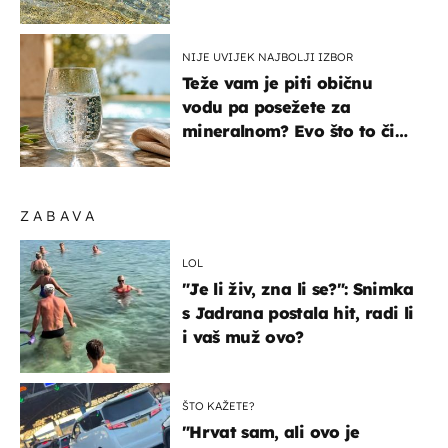
pokretljivost
NIJE UVIJEK NAJBOLJI IZBOR
Teže vam je piti običnu
vodu pa posežete za
mineralnom? Evo što to čini
organizmu
ZABAVA
LOL
"Je li živ, zna li se?": Snimka
s Jadrana postala hit, radi li
i vaš muž ovo?
ŠTO KAŽETE?
"Hrvat sam, ali ovo je