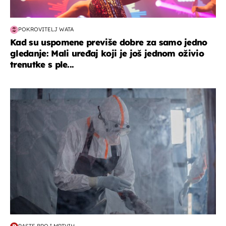
POKROVITELJ WATA
Kad su uspomene previše dobre za samo jedno
gledanje: Mali uređaj koji je još jednom oživio
trenutke s ple...
svijet