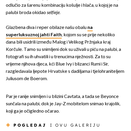
odlučio za šarenu kombinaciju košulje i hlača, u kojoj je na
palubi broda okidao
selfieje
.
Glazbena diva i reper obilaze našu obalu
na
superluksuznoj jahti Faith
, kojom su se prije nekoliko
dana bili usidrili između Malog i Velikog Pržnjaka kraj
Korčule. Tamo su snimljeni dok su uživali u piću na palubi, a
fotografi su ih uhvatili i u trenucima nježnosti. Za to su
vrijeme njihova djeca, kći Blue Ivy i blizanci Rumi i Sir,
razgledavala ljepote Hrvatske s dadiljama i tjelohraniteljem
Juliusom de Boerom.
Par je ranije snimljen i u blizini Cavtata, a tada se Beyonce
sunčala na palubi, dok je Jay-Z mobitelom snimao krajolik,
koji ga je očigledno očarao.
POGLEDAJ
I OVU GALERIJU