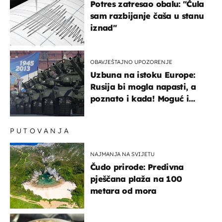
Potres zatresao obalu: "Čula
sam razbijanje čaša u stanu
iznad"
OBAVJEŠTAJNO UPOZORENJE
Uzbuna na istoku Europe:
Rusija bi mogla napasti, a
poznato i kada! Moguć i
kopneni upad u članicu
NATO-a
PUTOVANJA
NAJMANJA NA SVIJETU
Čudo prirode: Predivna
pješčana plaža na 100
metara od mora