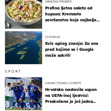
OBVEZNO PROBATI!
Prefina ljetna salata od
kupusa: Kremasto
savršenstvo koje najbolje
paše uz pečeno meso
15 PITANJA
Kviz općeg znanja: Za one
pred kojima se i Google
može sakriti
SPORT
SJAJAN TJEDAN U EUROPI
Hrvatska nastavila uspon
na UEFA-inoj ljestvici:
Preskočena je još jedna
država