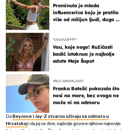
Preminula je mlada
influencerica koju je pratilo
više od milijun ljudi, dugo se
borila s opakom bolešću
"UUUUUUFFFF"
Vau, koje noge! Ružičasti
badić istaknuo je najbolje
adute Maje Šuput
VRLO ZANIMLJIVO!
Franka Batelić pokazala što
nosi na more, bez ovoga ne
može ni na odmoru
Da
Beyonce i Jay-Z stvarno uživaju na odmoru u
Hrvatskoj
i da joj se dive, najbolje govore njihove najnovije