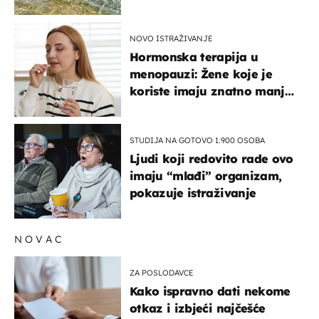
pokretljivost
NOVO ISTRAŽIVANJE
Hormonska terapija u
menopauzi: Žene koje je
koriste imaju znatno manji
rizik od ovoga
STUDIJA NA GOTOVO 1.900 OSOBA
Ljudi koji redovito rade ovo
imaju “mlađi” organizam,
pokazuje istraživanje
NOVAC
ZA POSLODAVCE
Kako ispravno dati nekome
otkaz i izbjeći najčešće