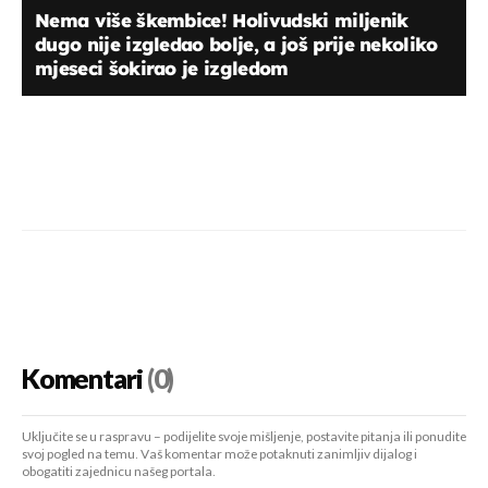
Nema više škembice! Holivudski miljenik
dugo nije izgledao bolje, a još prije nekoliko
mjeseci šokirao je izgledom
Komentari
(0)
Uključite se u raspravu – podijelite svoje mišljenje, postavite pitanja ili ponudite
svoj pogled na temu. Vaš komentar može potaknuti zanimljiv dijalog i
obogatiti zajednicu našeg portala.