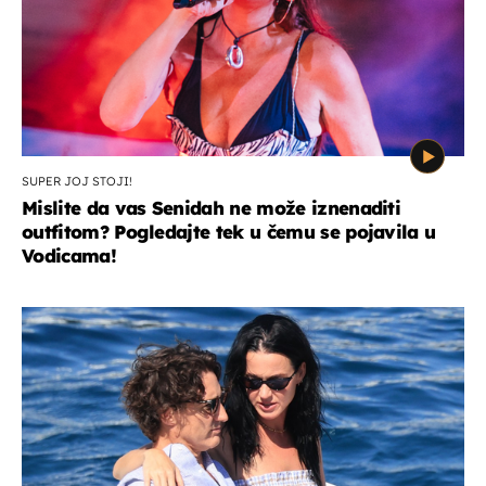
SUPER JOJ STOJI!
Mislite da vas Senidah ne može iznenaditi
outfitom? Pogledajte tek u čemu se pojavila u
Vodicama!