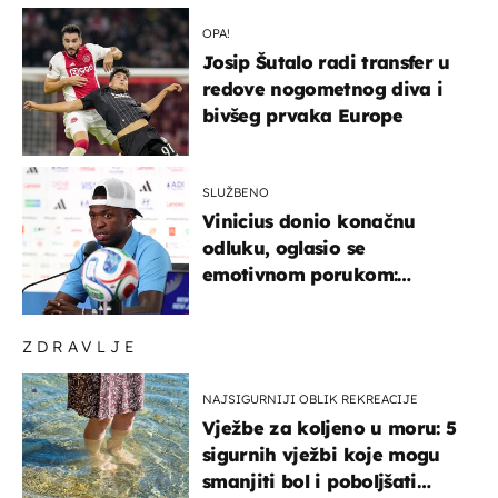
OPA!
Josip Šutalo radi transfer u
redove nogometnog diva i
bivšeg prvaka Europe
SLUŽBENO
Vinicius donio konačnu
odluku, oglasio se
emotivnom porukom:
"Hvala vam svima"
ZDRAVLJE
NAJSIGURNIJI OBLIK REKREACIJE
Vježbe za koljeno u moru: 5
sigurnih vježbi koje mogu
smanjiti bol i poboljšati