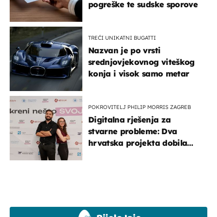
pogreške te sudske sporove
TREĆI UNIKATNI BUGATTI
Nazvan je po vrsti
srednjovjekovnog viteškog
konja i visok samo metar
POKROVITELJ PHILIP MORRIS ZAGREB
Digitalna rješenja za
stvarne probleme: Dva
hrvatska projekta dobila
potporu za razvoj