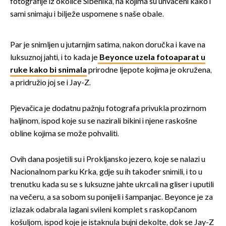
fotografije iz okolice Šibenika, na kojima su uhvaćeni kako i
sami snimaju i bilježe uspomene s naše obale.
Par je snimljen u jutarnjim satima, nakon doručka i kave na
luksuznoj jahti, i to kada je
Beyonce uzela fotoaparat u
ruke kako bi snimala
prirodne ljepote kojima je okružena,
a pridružio joj se i Jay-Z.
Pjevačica je dodatnu pažnju fotografa privukla prozirnom
haljinom, ispod koje su se nazirali bikini i njene raskošne
obline kojima se može pohvaliti.
Ovih dana posjetili su i Prokljansko jezero, koje se nalazi u
Nacionalnom parku Krka, gdje su ih također snimili, i to u
trenutku kada su se s luksuzne jahte ukrcali na gliser i uputili
na večeru, a sa sobom su ponijeli i šampanjac. Beyonce je za
izlazak odabrala lagani svileni komplet s raskopčanom
košuljom, ispod koje je istaknula bujni dekolte, dok se Jay-Z