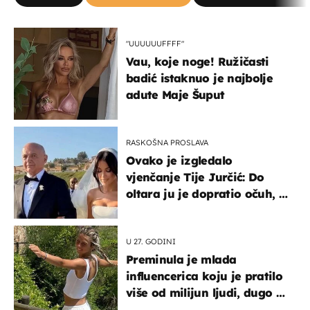
"UUUUUUFFFF"
Vau, koje noge! Ružičasti
badić istaknuo je najbolje
adute Maje Šuput
RASKOŠNA PROSLAVA
Ovako je izgledalo
vjenčanje Tije Jurčić: Do
oltara ju je dopratio očuh, a
slavilo se uz Olivera i Rozgu
U 27. GODINI
Preminula je mlada
influencerica koju je pratilo
više od milijun ljudi, dugo se
borila s opakom bolešću