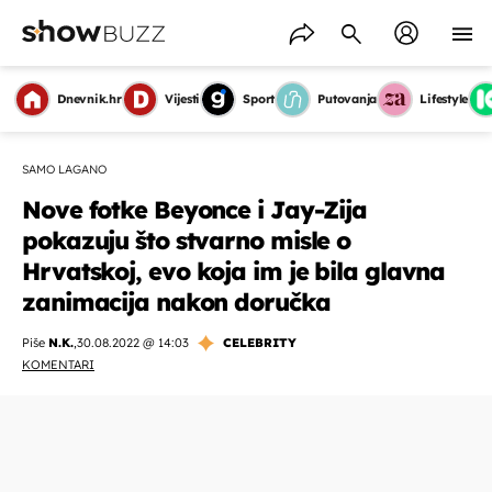
Dnevnik.hr
Vijesti
Sport
Putovanja
Lifestyle
SAMO LAGANO
Nove fotke Beyonce i Jay-Zija
pokazuju što stvarno misle o
Hrvatskoj, evo koja im je bila glavna
zanimacija nakon doručka
Piše
N.K.
,
30.08.2022 @ 14:03
CELEBRITY
KOMENTARI
OMOGUĆI OBAVIJESTI