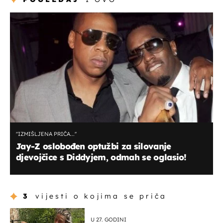
''IZMIŠLJENA PRIČA...''
Jay-Z oslobođen optužbi za silovanje
djevojčice s Diddyjem, odmah se oglasio!
3
vijesti o kojima se priča
U 27. GODINI