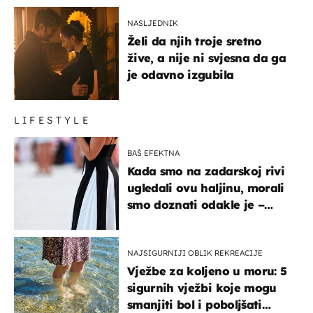
NASLJEDNIK
Želi da njih troje sretno
žive, a nije ni svjesna da ga
je odavno izgubila
LIFESTYLE
BAŠ EFEKTNA
Kada smo na zadarskoj rivi
ugledali ovu haljinu, morali
smo doznati odakle je –
košta samo 18 eura
NAJSIGURNIJI OBLIK REKREACIJE
Vježbe za koljeno u moru: 5
sigurnih vježbi koje mogu
smanjiti bol i poboljšati