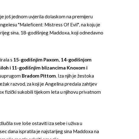
 je još jednom uvjerila dolaskom na premijeru
ngelesu "Maleficent: Mistress Of Evil", na koju je
arijeg sina, 18-godišnjeg Maddoxa, koji odnedavno
OMOGUĆI OBAVIJESTI
irala s
15-godišnjim Paxom, 14-godišnjom
loh i 11-godišnjim blizancima Knoxom i
im suprugom
Bradom Pittom
. Iza njih je žestoka
težak razvod, za koji je Angelina predala zahtjev
 fizički sukobili tijekom leta u njihovu privatnom
lučila sve loše ostaviti iza sebe i uživa u
sec dana ispratila je najstarijeg sina Maddoxa na