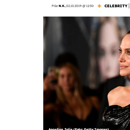
CELEBRITY
Piše
N.K.
,
02.10.2019 @ 12:30
Angelina Jolie (Foto: Getty Images)