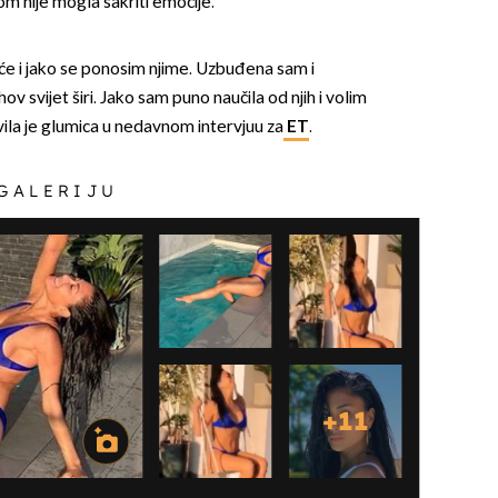
tom nije mogla sakriti emocije.
će i jako se ponosim njime. Uzbuđena sam i
ov svijet širi. Jako sam puno naučila od njih i volim
vila je glumica u nedavnom intervjuu za
ET
.
 GALERIJU
+
11