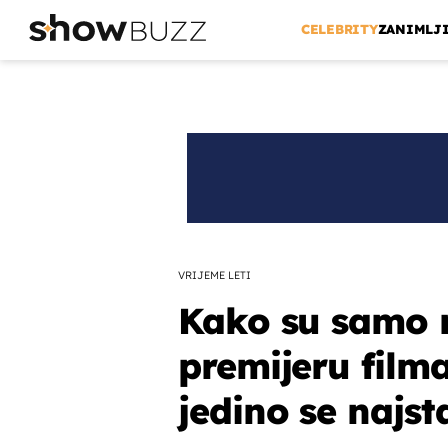
CELEBRITY
ZANIMLJ
VRIJEME LETI
Kako su samo n
premijeru filma
jedino se najsta