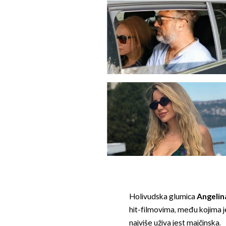
Holivudska glumica
Angelina
hit-filmovima, među kojima je
najviše uživa jest majčinska.