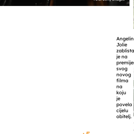
Angeli
Jolie
zablist
je na
premije
svog
novog
filma
na
koju
je
povela
cijelu
obitelj.