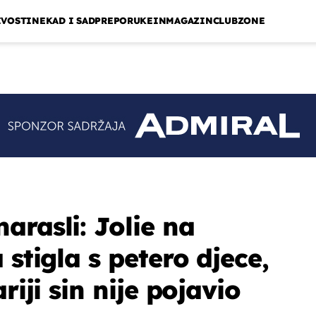
IVOSTI
NEKAD I SAD
PREPORUKE
INMAGAZIN
CLUBZONE
arasli: Jolie na
 stigla s petero djece,
riji sin nije pojavio