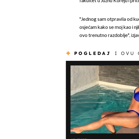
fakultet u Južnu Koreju i pri
"Jednog sam otpravila od ku
osjećam kako se moj kao i njih
ovo trenutno razdoblje", izja
POGLEDAJ
I OVU