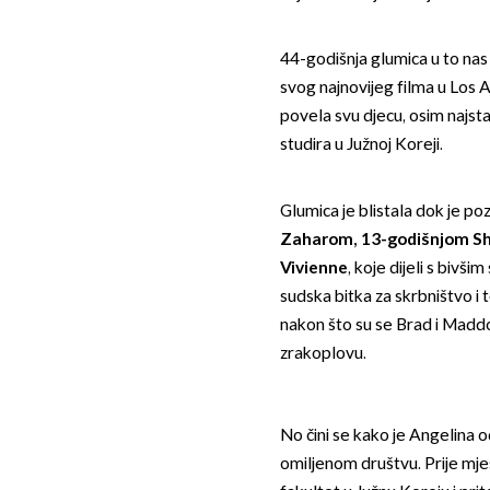
44-godišnja glumica u to nas
svog najnovijeg filma u Los A
povela svu djecu, osim najst
studira u Južnoj Koreji.
Glumica je blistala dok je poz
Zaharom, 13-godišnjom Shi
Vivienne
, koje dijeli s bivš
sudska bitka za skrbništvo i 
nakon što su se Brad i Maddox
zrakoplovu.
No čini se kako je Angelina od
omiljenom društvu. Prije mje