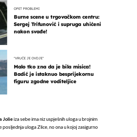
OPET PROBLEMI
Burne scene u trgovačkom centru:
Sergej Trifunović i supruga uhićeni
nakon svađe!
"VRUĆE JE OVDJE"
Malo tko zna da je bila misica!
Badić je istaknuo besprijekornu
figuru zgodne voditeljice
 Jolie
iza sebe ima niz uspješnih uloga u brojnim
 posljednja uloga Zlice, no ona u kojoj zasigurno