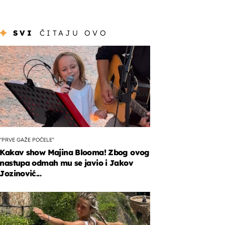
SVI
ČITAJU OVO
"PRVE GAŽE POČELE"
Kakav show Majina Blooma! Zbog ovog
nastupa odmah mu se javio i Jakov
Jozinović...