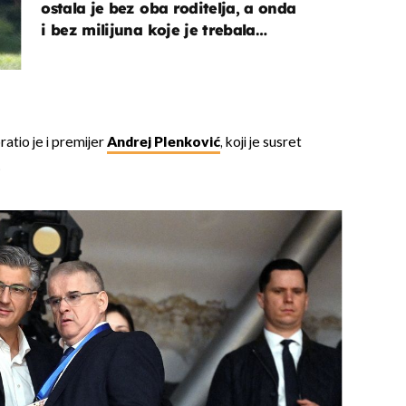
ostala je bez oba roditelja, a onda
i bez milijuna koje je trebala
naslijediti
atio je i premijer
Andrej Plenković
, koji je susret
.