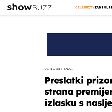
CELEBRITY
ZANIMLJ
OBITELJSKI TRENUCI
Preslatki prizor
strana premije
izlasku s naslj