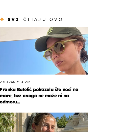
SVI
ČITAJU OVO
VRLO ZANIMLJIVO!
Franka Batelić pokazala što nosi na
more, bez ovoga ne može ni na
odmoru...