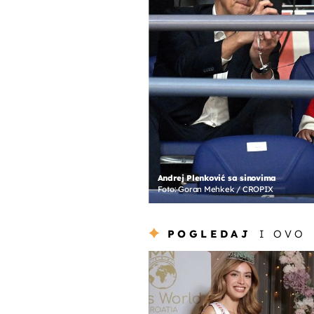
Andrej Plenković sa sinovima
Foto: Goran Mehkek / CROPIX
POGLEDAJ
I OVO