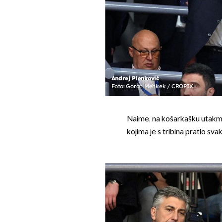
Andrej Plenković
Foto: Goran Mehkek / CROPIX
Naime, na košarkašku utakmi
kojima je s tribina pratio sv