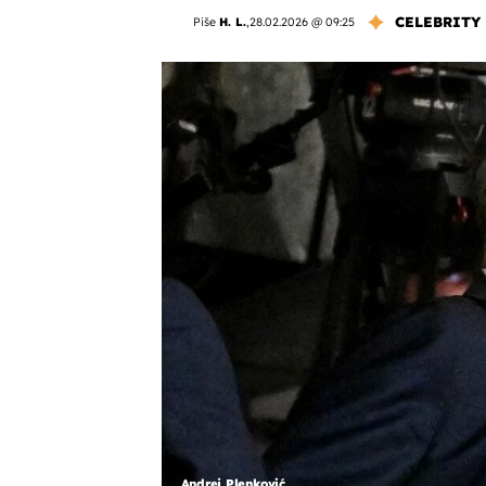
CELEBRITY
Piše
H. L.
,
28.02.2026 @ 09:25
Andrej Plenković