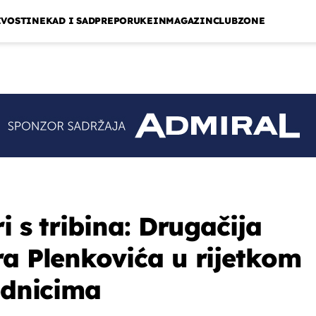
IVOSTI
NEKAD I SAD
PREPORUKE
INMAGAZIN
CLUBZONE
i s tribina: Drugačija
ra Plenkovića u rijetkom
ednicima