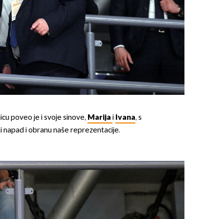
OMOGUĆI OBAVIJESTI
cu poveo je i svoje sinove,
Marija
i
Ivana
, s
aki napad i obranu naše reprezentacije.