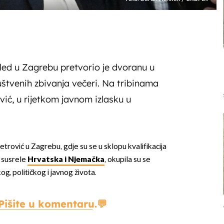
ogled u Zagrebu pretvorio je dvoranu u
uštvenih zbivanja večeri. Na tribinama
ović, u rijetkom javnom izlasku u
rović u Zagrebu, gdje su se u sklopu kvalifikacija
 susrele
Hrvatska i Njemačka
, okupila su se
og, političkog i javnog života.
Pišite u komentaru.