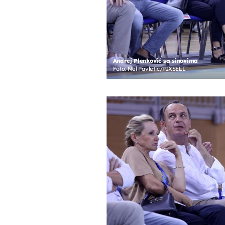
Andrej Plenković sa sinovima
Foto: Nel Pavletic/PIXSELL