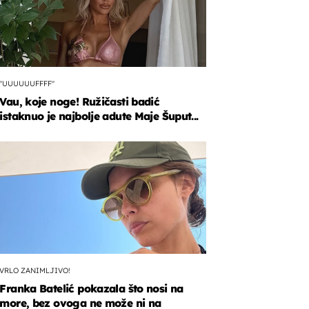
"UUUUUUFFFF"
Vau, koje noge! Ružičasti badić
istaknuo je najbolje adute Maje Šuput...
VRLO ZANIMLJIVO!
Franka Batelić pokazala što nosi na
more, bez ovoga ne može ni na