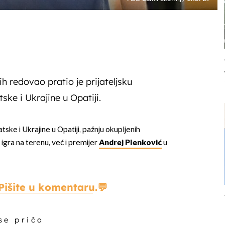
ih redovao pratio je prijateljsku
ke i Ukrajine u Opatiji.
tske i Ukrajine u Opatiji, pažnju okupljenih
 igra na terenu, već i premijer
Andrej Plenković
u
Pišite u komentaru.
 se priča