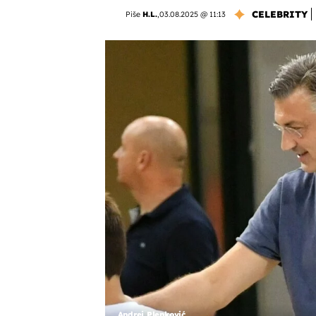
CELEBRITY
Piše
H.L.
,
03.08.2025 @ 11:13
Andrej Plenković