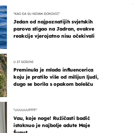
"KAO DA SU NOVAK ĐOKOVIĆ"
Jedan od najpoznatijih svjetskih
parova stigao na Jadran, ovakve
reakcije vjerojatno nisu očekivali
U 27. GODINI
Preminula je mlada influencerica
koju je pratilo više od milijun ljudi,
dugo se borila s opakom bolešću
"UUUUUUFFFF"
Vau, koje noge! Ružičasti badić
istaknuo je najbolje adute Maje
Šuput