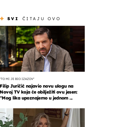
SVI
ČITAJU OVO
''TO MI JE BIO IZAZOV''
Filip Juričić najavio novu ulogu na
Novoj TV koja će obilježiti ovu jesen:
''Mog lika upoznajemo u jednom ...