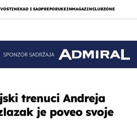
IVOSTI
NEKAD I SAD
PREPORUKE
INMAGAZIN
CLUBZONE
ljski trenuci Andreja
zlazak je poveo svoje