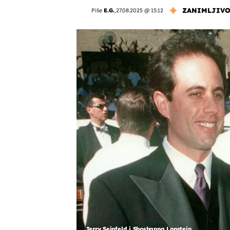
ZANIMLJIVO
Piše
E.G.
,
27.08.2025 @ 15:12
Jerry Seinfeld i Shoshanna Lonstein