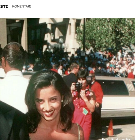
STI
KOMENTARI
Foto: Profimedia