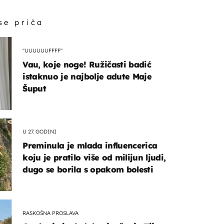
 se priča
"UUUUUUFFFF"
Vau, koje noge! Ružičasti badić
istaknuo je najbolje adute Maje
Šuput
U 27. GODINI
Preminula je mlada influencerica
koju je pratilo više od milijun ljudi,
dugo se borila s opakom bolesti
RASKOŠNA PROSLAVA