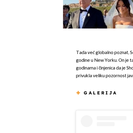
Tada već globalno poznat, S
godine u New Yorku. On je ta
godinama i činjenica da je S
privukla veliku pozornost jav
GALERIJA