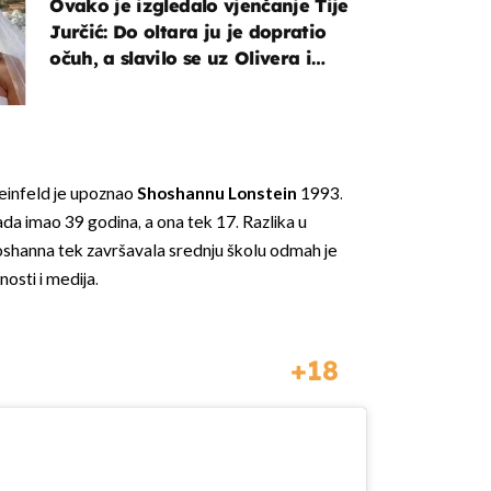
Ovako je izgledalo vjenčanje Tije
Jurčić: Do oltara ju je dopratio
očuh, a slavilo se uz Olivera i
Rozgu
einfeld je upoznao
Shoshannu Lonstein
1993.
da imao 39 godina, a ona tek 17. Razlika u
hoshanna tek završavala srednju školu odmah je
nosti i medija.
18