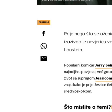
PODIJELI
Prije nego što se oženi
izazivao je nevjericu
Lonstein.
Popularni komičar
Jerry Sei
najboljih u povijesti, već got
život sa suprugom
Jessicom
znaju kako je prije Jessice č
srednjoškolkom.
Što mislite o temi?