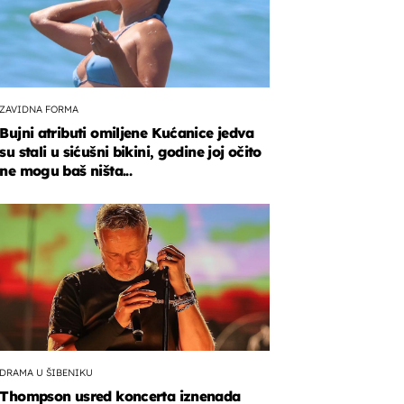
ZAVIDNA FORMA
Bujni atributi omiljene Kućanice jedva
su stali u sićušni bikini, godine joj očito
ne mogu baš ništa...
DRAMA U ŠIBENIKU
Thompson usred koncerta iznenada