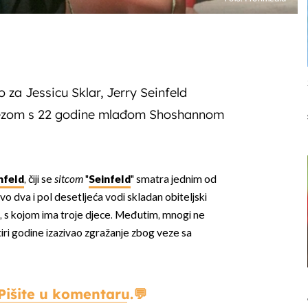
o za Jessicu Sklar, Jerry Seinfeld
 vezom s 22 godine mlađom Shoshannom
nfeld
, čiji se
sitcom
"
Seinfeld
" smatra jednim od
ovo dva i pol desetljeća vodi skladan obiteljski
, s kojom ima troje djece. Međutim, mnogi ne
etiri godine izazivao zgražanje zbog veze sa
Pišite u komentaru.