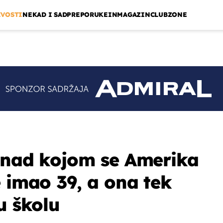
IVOSTI
NEKAD I SAD
PREPORUKE
INMAGAZIN
CLUBZONE
i nad kojom se Amerika
e imao 39, a ona tek
u školu