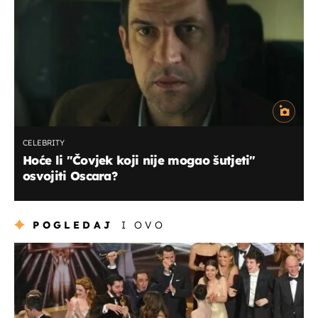
CELEBRITY
Hoće li "Čovjek koji nije mogao šutjeti"
osvojiti Oscara?
POGLEDAJ
I OVO