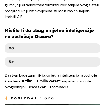
glumci, čiji su radovi transformirani korištenjem ovog alata u
postprodukciji, biti slavljeni na isti način kao oni koji nisu
koristili AI?
Mislite li da zbog umjetne inteligencije
ne zaslužuje Oscara?
Da
Ne
DA
Da stvar bude zanimljivija, umjetna inteligencija navodno je
korištena i
u filmu ''Emilia Perez''
, najvećem favoritu
NE
ovogodišnjih Oscara s čak 13 nominacija.
POGLEDAJ
I OVO