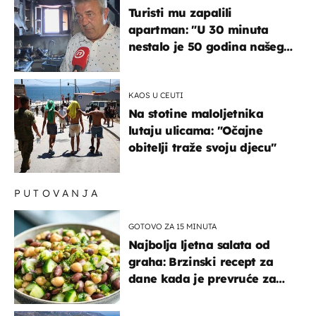
Turisti mu zapalili
apartman: "U 30 minuta
nestalo je 50 godina našeg
života, supruga i ja ne
možemo oka sklopiti"
KAOS U CEUTI
Na stotine maloljetnika
lutaju ulicama: "Očajne
obitelji traže svoju djecu"
PUTOVANJA
GOTOVO ZA 15 MINUTA
Najbolja ljetna salata od
graha: Brzinski recept za
dane kada je prevruće za
kuhanje