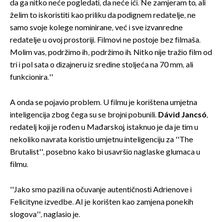
da ga nitko neće pogledati, da neće ići. Ne zamjeram to, ali
želim to iskoristiti kao priliku da podignem redatelje, ne
samo svoje kolege nominirane, već i sve izvanredne
redatelje u ovoj prostoriji. Filmovi ne postoje bez filmaša.
Molim vas, podržimo ih, podržimo ih. Nitko nije tražio film od
tri i pol sata o dizajneru iz sredine stoljeća na 70 mm, ali
funkcionira.''
A onda se pojavio problem. U filmu je korištena umjetna
inteligencija zbog čega su se brojni pobunili.
Dávid Jancsó
,
redatelj koji je rođen u Mađarskoj, istaknuo je da je tim u
nekoliko navrata koristio umjetnu inteligenciju za ''The
Brutalist'', posebno kako bi usavršio naglaske glumaca u
filmu.
''Jako smo pazili na očuvanje autentičnosti Adrienove i
Felicityne izvedbe. AI je korišten kao zamjena ponekih
slogova'', naglasio je.