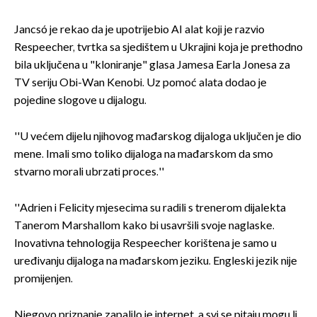
Jancsó je rekao da je upotrijebio AI alat koji je razvio
Respeecher, tvrtka sa sjedištem u Ukrajini koja je prethodno
bila uključena u "kloniranje" glasa Jamesa Earla Jonesa za
TV seriju Obi-Wan Kenobi. Uz pomoć alata dodao je
pojedine slogove u dijalogu.
''U većem dijelu njihovog mađarskog dijaloga uključen je dio
mene. Imali smo toliko dijaloga na mađarskom da smo
stvarno morali ubrzati proces.''
''Adrien i Felicity mjesecima su radili s trenerom dijalekta
Tanerom Marshallom kako bi usavršili svoje naglaske.
Inovativna tehnologija Respeecher korištena je samo u
uređivanju dijaloga na mađarskom jeziku. Engleski jezik nije
promijenjen.
Njegovo priznanje zapalilo je internet, a svi se pitaju mogu li