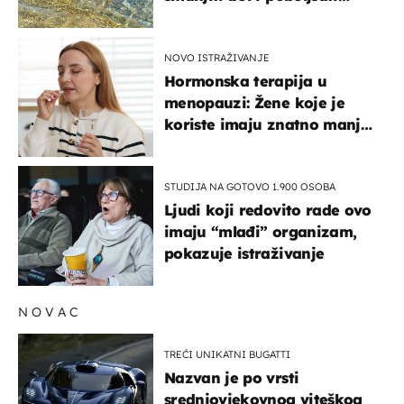
pokretljivost
NOVO ISTRAŽIVANJE
Hormonska terapija u
menopauzi: Žene koje je
koriste imaju znatno manji
rizik od ovoga
STUDIJA NA GOTOVO 1.900 OSOBA
Ljudi koji redovito rade ovo
imaju “mlađi” organizam,
pokazuje istraživanje
NOVAC
TREĆI UNIKATNI BUGATTI
Nazvan je po vrsti
srednjovjekovnog viteškog