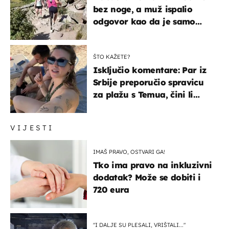
bez noge, a muž ispalio
odgovor kao da je samo
čekao…
ŠTO KAŽETE?
Isključio komentare: Par iz
Srbije preporučio spravicu
za plažu s Temua, čini li
vam se ovo sigurnim?
VIJESTI
IMAŠ PRAVO, OSTVARI GA!
Tko ima pravo na inkluzivni
dodatak? Može se dobiti i
720 eura
"I DALJE SU PLESALI, VRIŠTALI..."