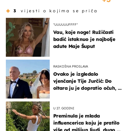
3
vijesti o kojima se priča
"UUUUUUFFFF"
Vau, koje noge! Ružičasti
badić istaknuo je najbolje
adute Maje Šuput
RASKOŠNA PROSLAVA
Ovako je izgledalo
vjenčanje Tije Jurčić: Do
oltara ju je dopratio očuh, a
slavilo se uz Olivera i Rozgu
U 27. GODINI
Preminula je mlada
influencerica koju je pratilo
više od milijun ljudi, dugo se