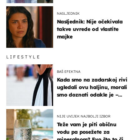
NASLJEDNIK
Nasljednik: Nije očekivala
takve uvrede od vlastite
majke
LIFESTYLE
BAŠ EFEKTNA
Kada smo na zadarskoj rivi
ugledali ovu haljinu, morali
smo doznati odakle je –
košta samo 18 eura
NIJE UVIJEK NAJBOLJI IZBOR
Teže vam je piti običnu
vodu pa posežete za
mineralnom? Evo što to čini