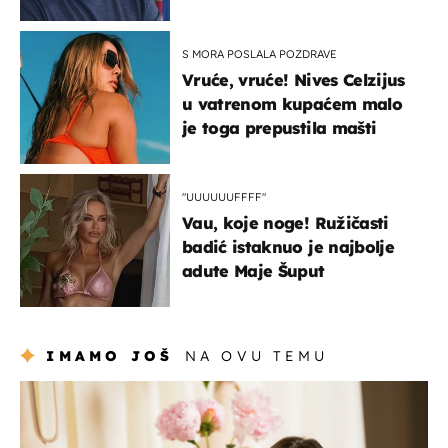
S MORA POSLALA POZDRAVE
Vruće, vruće! Nives Celzijus
u vatrenom kupaćem malo
je toga prepustila mašti
"UUUUUUFFFF"
Vau, koje noge! Ružičasti
badić istaknuo je najbolje
adute Maje Šuput
IMAMO JOŠ
NA OVU TEMU
moda & ljepota