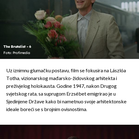
The Brutalist - 6
Foto: Profimedia
Uz iznimnu glumačku postavu, film se fokusira na Lászlóa
Totha, vizionarskog mađarsko-židovskog arhitekta i
preživjelog holokausta. Godine 1947., nakon Drugog
svjetskog rata, sa suprugom Erzsébet emigrirao je u
Sjedinjene Države kako bi nametnuo svoje arhitektonske
ideale boreći se s brojnim ovisnostima.