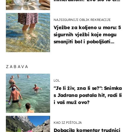
organizmu
NAJSIGURNIJI OBLIK REKREACIJE
Vježbe za koljeno u moru: 5
sigurnih vježbi koje mogu
smanjiti bol i poboljšati
pokretljivost
ZABAVA
LOL
"Je li živ, zna li se?": Snimka
s Jadrana postala hit, radi li
i vaš muž ovo?
KAO IZ PIŠTOLJA
Dobacila komentar trudnici