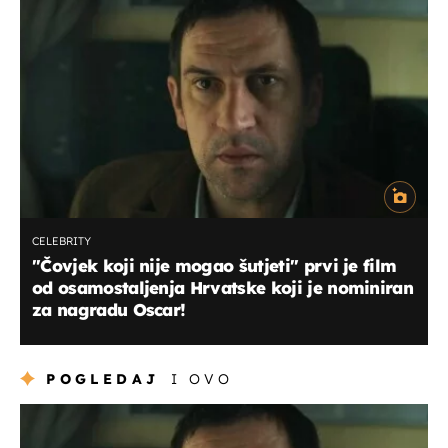
CELEBRITY
"Čovjek koji nije mogao šutjeti" prvi je film
od osamostaljenja Hrvatske koji je nominiran
za nagradu Oscar!
POGLEDAJ
I OVO