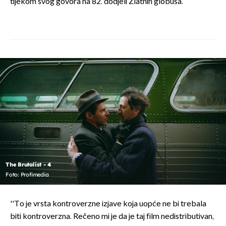
tijekom svog govora na 82. dodjeli Zlatnih globusa.
The Brutalist - 4
Foto: Profimedia
''To je vrsta kontroverzne izjave koja uopće ne bi trebala
biti kontroverzna. Rečeno mi je da je taj film nedistributivan,