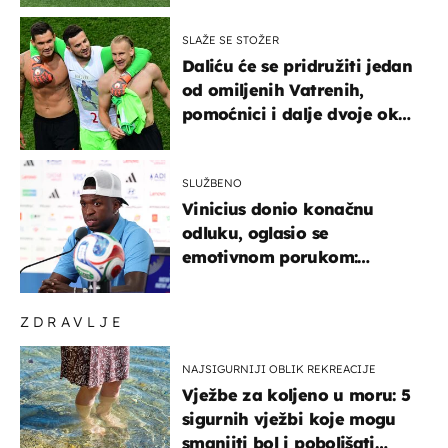
SLAŽE SE STOŽER
Daliću će se pridružiti jedan
od omiljenih Vatrenih,
pomoćnici i dalje dvoje oko
ponude
SLUŽBENO
Vinicius donio konačnu
odluku, oglasio se
emotivnom porukom:
"Hvala vam svima"
ZDRAVLJE
NAJSIGURNIJI OBLIK REKREACIJE
Vježbe za koljeno u moru: 5
sigurnih vježbi koje mogu
smanjiti bol i poboljšati