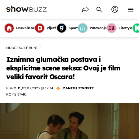
Dnevnik.hr
Vijesti
Sport
Putovanja
Lifestyle
MNOGI SU SE BUNILI
Iznimna glumačka postava i
eksplicitne scene seksa: Ovaj je film
veliki favorit Oscara!
Piše
J. C.
,
02.03.2025 @ 12:34
ZANIMLJIVOSTI
KOMENTARI
OMOGUĆI OBAVIJESTI