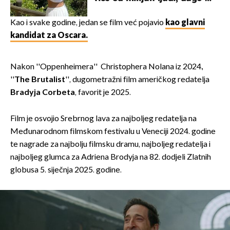
borila s opakom bolesti
Kao i svake godine, jedan se film već pojavio
kao glavni
kandidat za Oscara.
Nakon ''Oppenheimera'' Christophera Nolana iz 2024.,
''
The Brutalist
'', dugometražni film američkog redatelja
Bradyja Corbeta
, favorit je 2025.
Film je osvojio Srebrnog lava za najboljeg redatelja na
Međunarodnom filmskom festivalu u Veneciji 2024. godine
te nagrade za najbolju filmsku dramu, najboljeg redatelja i
najboljeg glumca za Adriena Brodyja na 82. dodjeli Zlatnih
globusa 5. siječnja 2025. godine.