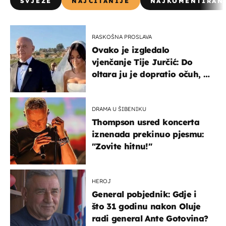
SVJEŽE
NAJČITANIJE
NAJKOMENTIRAN
RASKOŠNA PROSLAVA
Ovako je izgledalo
vjenčanje Tije Jurčić: Do
oltara ju je dopratio očuh, a
slavilo se uz Olivera i Rozgu
DRAMA U ŠIBENIKU
Thompson usred koncerta
iznenada prekinuo pjesmu:
"Zovite hitnu!"
HEROJ
General pobjednik: Gdje i
što 31 godinu nakon Oluje
radi general Ante Gotovina?