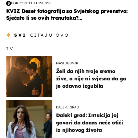
POKROVITELJ HISENSE
KVIZ Deset fotografija sa Svjetskog prvenstva:
Sjećate li se ovih trenutaka?...
SVI
ČITAJU OVO
TV
NASLJEDNIK
Želi da njih troje sretno
žive, a nije ni svjesna da ga
je odavno izgubila
DALEKI GRAD
Daleki grad: Intuicija joj
govori da danas neće otići
iz njihovog života