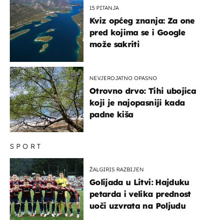
15 PITANJA
Kviz općeg znanja: Za one
pred kojima se i Google
može sakriti
NEVJEROJATNO OPASNO
Otrovno drvo: Tihi ubojica
koji je najopasniji kada
padne kiša
SPORT
ŽALGIRIS RAZBIJEN
Golijada u Litvi: Hajduku
petarda i velika prednost
uoči uzvrata na Poljudu