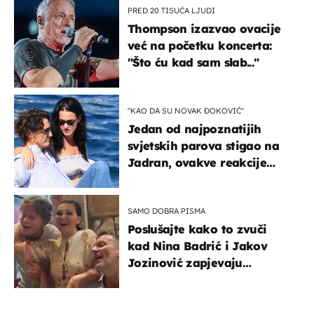
PRED 20 TISUĆA LJUDI
Thompson izazvao ovacije
već na početku koncerta:
"Što ću kad sam slab..."
"KAO DA SU NOVAK ĐOKOVIĆ"
Jedan od najpoznatijih
svjetskih parova stigao na
Jadran, ovakve reakcije
vjerojatno nisu očekivali
SAMO DOBRA PISMA
Poslušajte kako to zvuči
kad Nina Badrić i Jakov
Jozinović zapjevaju
Oliverov hit!