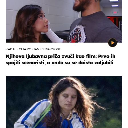
KAD FIKCIJA POSTANE STVARNOST
Njihova ljubavna priča zvuči kao film: Prvo ih
spojili scenaristi, a onda su se doista zaljubili