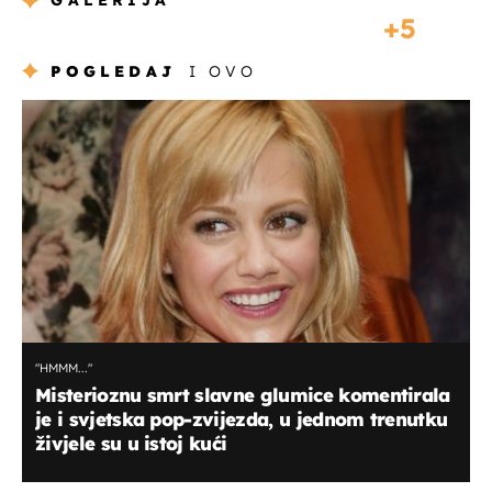
GALERIJA
5
POGLEDAJ
I OVO
"HMMM..."
Misterioznu smrt slavne glumice komentirala
je i svjetska pop-zvijezda, u jednom trenutku
živjele su u istoj kući