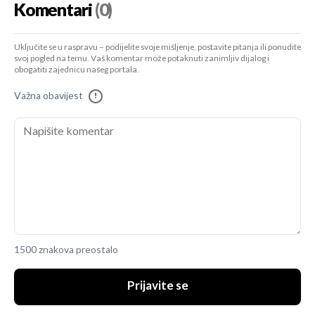
Komentari
(0)
Uključite se u raspravu – podijelite svoje mišljenje, postavite pitanja ili ponudite
svoj pogled na temu. Vaš komentar može potaknuti zanimljiv dijalog i
obogatiti zajednicu našeg portala.
Važna obavijest
!
1500 znakova preostalo
Prijavite se