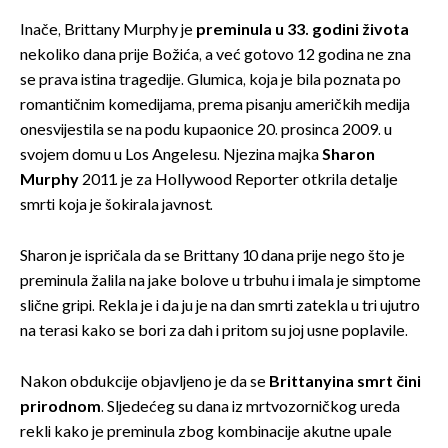
Inače, Brittany Murphy je
preminula u 33. godini života
nekoliko dana prije Božića, a već gotovo 12 godina ne zna
se prava istina tragedije. Glumica, koja je bila poznata po
romantičnim komedijama, prema pisanju američkih medija
onesvijestila se na podu kupaonice 20. prosinca 2009. u
svojem domu u Los Angelesu. Njezina majka
Sharon
Murphy
2011. je za Hollywood Reporter otkrila detalje
smrti koja je šokirala javnost.
Sharon je ispričala da se Brittany 10 dana prije nego što je
preminula žalila na jake bolove u trbuhu i imala je simptome
slične gripi. Rekla je i da ju je na dan smrti zatekla u tri ujutro
na terasi kako se bori za dah i pritom su joj usne poplavile.
Nakon obdukcije objavljeno je da se
Brittanyina smrt čini
prirodnom
. Sljedećeg su dana iz mrtvozorničkog ureda
rekli kako je preminula zbog kombinacije akutne upale