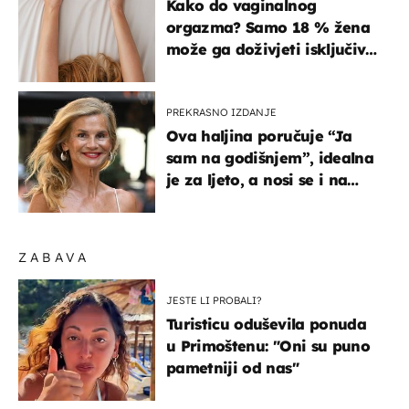
Kako do vaginalnog
orgazma? Samo 18 % žena
može ga doživjeti isključivo
na ovaj način
PREKRASNO IZDANJE
Ova haljina poručuje “Ja
sam na godišnjem”, idealna
je za ljeto, a nosi se i na
zagrebačkoj špici
ZABAVA
JESTE LI PROBALI?
Turisticu oduševila ponuda
u Primoštenu: "Oni su puno
pametniji od nas"