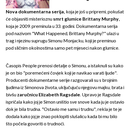
Bizarni prizori i danas
izazivaju nevjericu
Nova dokumentarna serija
,
koja je još u pripremi, pokušat
će objasniti misterioznu
smrt glumice Brittany Murphy
,
koja je 2009. preminula u 33. godini. Dokumentarna serija
pod nazivom "What Happened, Brittany Murphy?" ulazi u
trag i njezinu suprugu Simonu Monjacku, koji je preminuo
pod sličnim okolnostima samo pet mjeseci nakon glumice.
Časopis People prenosi detalje o Simonu, a istaknuli su kako
je on bio "poremećeni čovjek koji je navikao varati ljude".
Producenti dokumentarne serije razgovarali su s brojnim
ljudima iz Simonova života, uključujuću njegovu majku, brata i
bivšu
zaručnicu Elizabeth Ragsdale
. Upravo je Ragsdale
ispričala kako joj je Simon uništio sve snove kada ju je ostavio
dok je bila trudna. "Ostavio me samu i trudnu", rekla je te je
dodala kako joj je znao poklopiti slušalicu kada bi mu bilo
što počela govoriti o trudnoći.