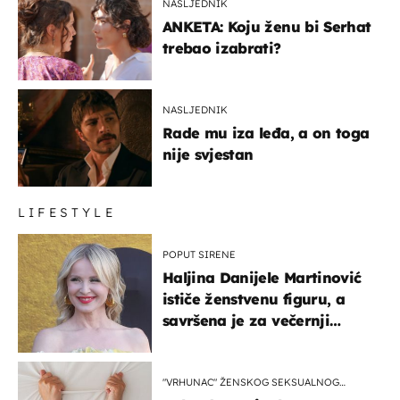
NASLJEDNIK
ANKETA: Koju ženu bi Serhat
trebao izabrati?
NASLJEDNIK
Rade mu iza leđa, a on toga
nije svjestan
LIFESTYLE
POPUT SIRENE
Haljina Danijele Martinović
ističe ženstvenu figuru, a
savršena je za večernji
izlazak na moru
"VRHUNAC" ŽENSKOG SEKSUALNOG
ISKUSTVA