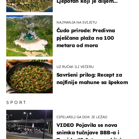
Ljepotan koji je diljem
svijeta poznat po svojem
"bijelom zlatu"
NAJMANJA NA SVIJETU
Čudo prirode: Predivna
pješčana plaža na 100
metara od mora
UZ RUČAK ILI VEČERU
Savršeni prilog: Recept za
najfinije mahune sa špekom
SPORT
CIPELARILI GA DOK JE LEŽAO
VIDEO Pojavila se nova
snimka tučnjave BBB-a i