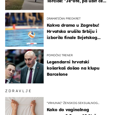
Torcide: "Je*ote, pa ubit će
ga!"
DRAMATIČAN PREOKRET
Kakva drama u Zagrebu!
Hrvatska srušila Srbiju i
izborila finale Svjetskog
prvenstva
POMOĆNI TRENER
Legendarni hrvatski
košarkaš došao na klupu
Barcelone
ZDRAVLJE
"VRHUNAC" ŽENSKOG SEKSUALNOG
ISKUSTVA
Kako do vaginalnog