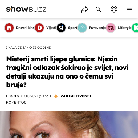
Dnevnik.hr
Vijesti
Sport
Putovanja
Lifestyle
IMALA JE SAMO 33 GODINE
Misterij smrti lijepe glumice: Njezin
tragični odlazak šokirao je svijet, novi
detalji ukazuju na ono o čemu svi
bruje?
Piše
Đ.S.
,
07.10.2021 @ 09:11
ZANIMLJIVOSTI
KOMENTARI
OMOGUĆI OBAVIJESTI