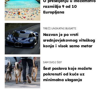
O preseljenju u inozemstvo
razmišlja 9 od 10
Europljana
TREĆI UNIKATNI BUGATTI
Nazvan je po vrsti
srednjovjekovnog viteškog
konja i visok samo metar
SAM SVOJ ŠEF
Šest poslova koje možete
pokrenuti od kuće uz
minimalna ulaganja