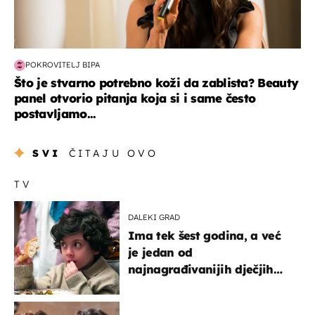
POKROVITELJ BIPA
Što je stvarno potrebno koži da zablista? Beauty
panel otvorio pitanja koja si i same često
postavljamo...
SVI
ČITAJU OVO
TV
DALEKI GRAD
Ima tek šest godina, a već
je jedan od
najnagrađivanijih dječjih
glumaca