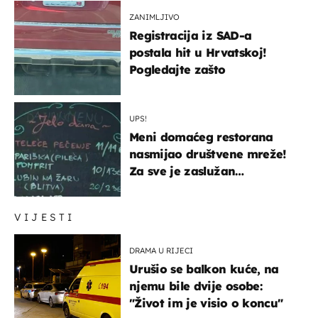
ZANIMLJIVO
Registracija iz SAD-a
postala hit u Hrvatskoj!
Pogledajte zašto
UPS!
Meni domaćeg restorana
nasmijao društvene mreže!
Za sve je zaslužan
urnebesan naziv jela
VIJESTI
DRAMA U RIJECI
Urušio se balkon kuće, na
njemu bile dvije osobe:
"Život im je visio o koncu"