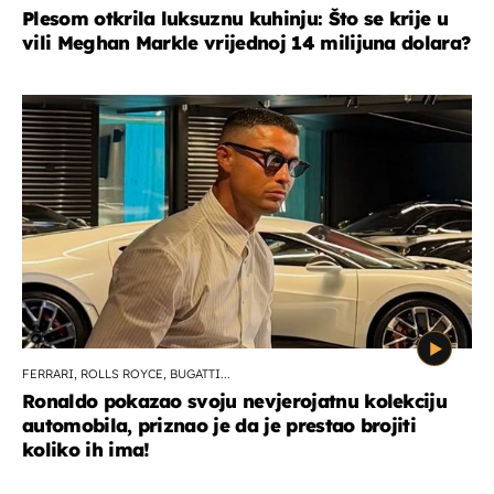
Plesom otkrila luksuznu kuhinju: Što se krije u
vili Meghan Markle vrijednoj 14 milijuna dolara?
FERRARI, ROLLS ROYCE, BUGATTI...
Ronaldo pokazao svoju nevjerojatnu kolekciju
automobila, priznao je da je prestao brojiti
koliko ih ima!