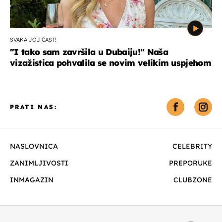
SVAKA JOJ ČAST!
"I tako sam završila u Dubaiju!" Naša
vizažistica pohvalila se novim velikim uspjehom
PRATI NAS:
NASLOVNICA
CELEBRITY
ZANIMLJIVOSTI
PREPORUKE
INMAGAZIN
CLUBZONE