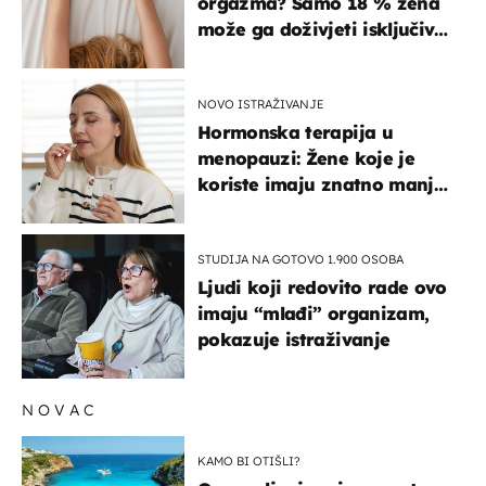
orgazma? Samo 18 % žena
može ga doživjeti isključivo
na ovaj način
NOVO ISTRAŽIVANJE
Hormonska terapija u
menopauzi: Žene koje je
koriste imaju znatno manji
rizik od ovoga
STUDIJA NA GOTOVO 1.900 OSOBA
Ljudi koji redovito rade ovo
imaju “mlađi” organizam,
pokazuje istraživanje
NOVAC
KAMO BI OTIŠLI?