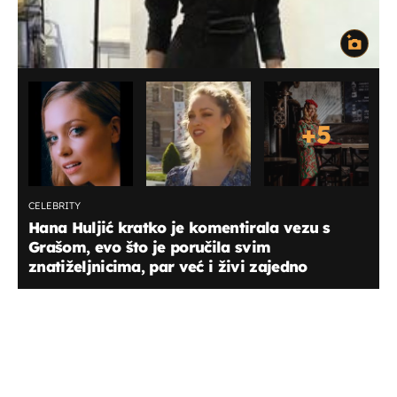
+
5
CELEBRITY
Hana Huljić kratko je komentirala vezu s
Grašom, evo što je poručila svim
znatiželjnicima, par već i živi zajedno