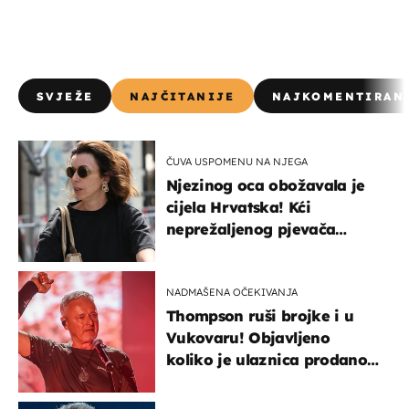
SVJEŽE
NAJČITANIJE
NAJKOMENTIRAN
ČUVA USPOMENU NA NJEGA
Njezinog oca obožavala je
cijela Hrvatska! Kći
neprežaljenog pjevača
projurila špicom na dva
kotača
NADMAŠENA OČEKIVANJA
Thompson ruši brojke i u
Vukovaru! Objavljeno
koliko je ulaznica prodano
u kratkom vremenu