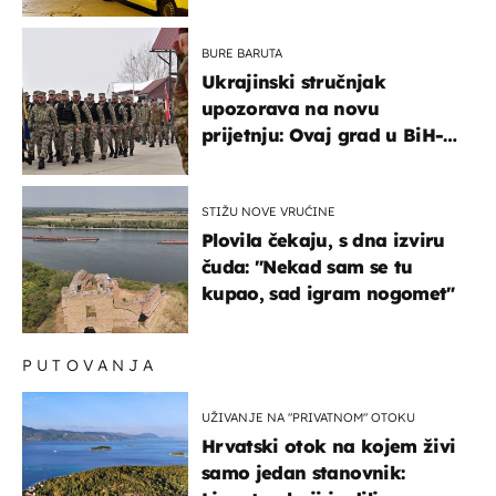
BURE BARUTA
Ukrajinski stručnjak
upozorava na novu
prijetnju: Ovaj grad u BiH-u
bi mogao biti žarište
STIŽU NOVE VRUĆINE
Plovila čekaju, s dna izviru
čuda: "Nekad sam se tu
kupao, sad igram nogomet"
PUTOVANJA
UŽIVANJE NA "PRIVATNOM" OTOKU
Hrvatski otok na kojem živi
samo jedan stanovnik: