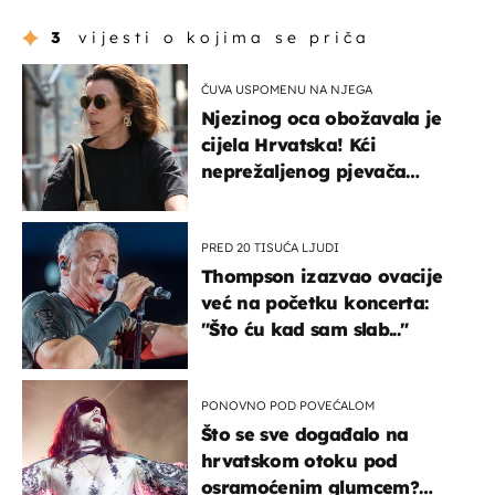
3
vijesti o kojima se priča
ČUVA USPOMENU NA NJEGA
Njezinog oca obožavala je
cijela Hrvatska! Kći
neprežaljenog pjevača
projurila špicom na dva
kotača
PRED 20 TISUĆA LJUDI
Thompson izazvao ovacije
već na početku koncerta:
"Što ću kad sam slab..."
PONOVNO POD POVEĆALOM
Što se sve događalo na
hrvatskom otoku pod
osramoćenim glumcem?