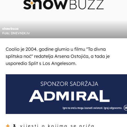
showbuzz
Foto: DNEVNIK.hr
Coolio je 2004. godine glumio u filmu "Ta divna
splitska noć" redatelja Arsena Ostojića, a tada je
usporedio Split s Los Angelesom.
3
vijesti o kojima se priča