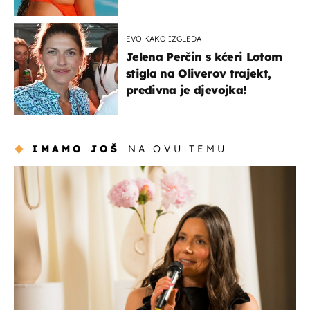
EVO KAKO IZGLEDA
Jelena Perčin s kćeri Lotom
stigla na Oliverov trajekt,
predivna je djevojka!
IMAMO JOŠ
NA OVU TEMU
moda & ljepota