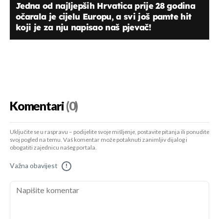
Jedna od najljepših Hrvatica prije 28 godina
očarala je cijelu Europu, a svi još pamte hit
koji je za nju napisao naš pjevač!
Komentari
(0)
Uključite se u raspravu – podijelite svoje mišljenje, postavite pitanja ili ponudite
svoj pogled na temu. Vaš komentar može potaknuti zanimljiv dijalog i
obogatiti zajednicu našeg portala.
Važna obavijest
!