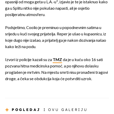
opasniji od moga geta u L.A.-u", izjavio je te je istaknuo kako
ga u Splitu nitko nije pokušao napasti, ali je osjetio
poslijeratnu atmosferu.
Podsjetimo, Coolio je preminuo u popodnevnim satima u
srijedu u kući svojeg prijatelja. Reper je ušao u kupaonicu, iz
koje dugo nije izašao, a prijatelj ga je nakon dozivanja našao
kako leži na podu.
Izvori iz policije kazali su za
TMZ
da je u kuću oko 16 sati
pozvana hitna medicinska pomoć, a po njihovu dolasku
proglašen je mrtvim. Na mjestu smrti nisu pronađeni tragovi
droge, a čeka se obdukcija koja će potvrditi uzrok.
POGLEDAJ
I OVU GALERIJU