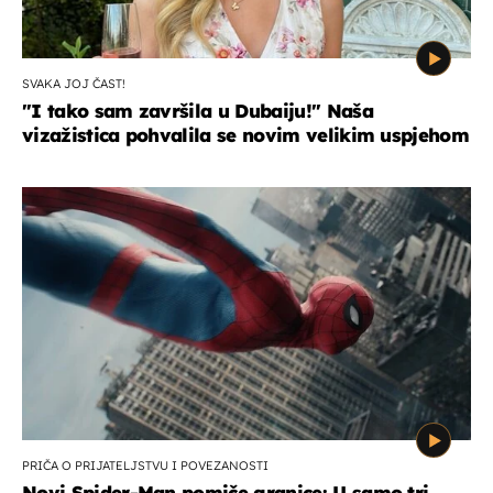
SVAKA JOJ ČAST!
"I tako sam završila u Dubaiju!" Naša
vizažistica pohvalila se novim velikim uspjehom
PRIČA O PRIJATELJSTVU I POVEZANOSTI
Novi Spider-Man pomiče granice: U samo tri