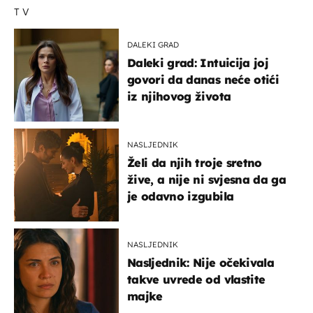
TV
DALEKI GRAD
Daleki grad: Intuicija joj
govori da danas neće otići
iz njihovog života
NASLJEDNIK
Želi da njih troje sretno
žive, a nije ni svjesna da ga
je odavno izgubila
NASLJEDNIK
Nasljednik: Nije očekivala
takve uvrede od vlastite
majke