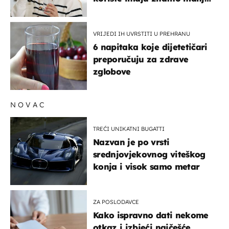
rizik od ovoga
VRIJEDI IH UVRSTITI U PREHRANU
6 napitaka koje dijetetičari
preporučuju za zdrave
zglobove
NOVAC
TREĆI UNIKATNI BUGATTI
Nazvan je po vrsti
srednjovjekovnog viteškog
konja i visok samo metar
ZA POSLODAVCE
Kako ispravno dati nekome
otkaz i izbjeći najčešće