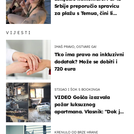
Srbije preporučio spravicu
za plažu s Temua, čini li
vam se ovo sigurnim?
VIJESTI
IMAŠ PRAVO, OSTVARI GA!
Tko ima pravo na inkluzivni
dodatak? Može se dobiti i
720 eura
STIGAO I ŠOK S BOOKINGA
VIDEO Gošća izazvala
požar luksuznog
apartmana. Vlasnik: "Dok je
gorjelo, smijali su se, pili i
pokazivali mi srednji prst"
KRENULO OD BRZE HRANE