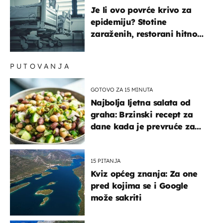
Je li ovo povrće krivo za
epidemiju? Stotine
zaraženih, restorani hitno
povukli proizvod
PUTOVANJA
GOTOVO ZA 15 MINUTA
Najbolja ljetna salata od
graha: Brzinski recept za
dane kada je prevruće za
kuhanje
15 PITANJA
Kviz općeg znanja: Za one
pred kojima se i Google
može sakriti