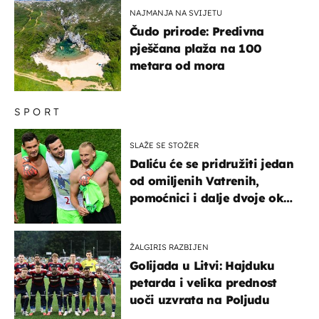
NAJMANJA NA SVIJETU
Čudo prirode: Predivna
pješčana plaža na 100
metara od mora
SPORT
SLAŽE SE STOŽER
Daliću će se pridružiti jedan
od omiljenih Vatrenih,
pomoćnici i dalje dvoje oko
ponude
ŽALGIRIS RAZBIJEN
Golijada u Litvi: Hajduku
petarda i velika prednost
uoči uzvrata na Poljudu