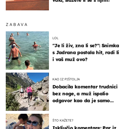
vala, slažete li se s njim?
ZABAVA
LOL
"Je li živ, zna li se?": Snimka
s Jadrana postala hit, radi li
i vaš muž ovo?
KAO IZ PIŠTOLJA
Dobacila komentar trudnici
bez noge, a muž ispalio
odgovor kao da je samo
čekao…
ŠTO KAŽETE?
Isključio komentare: Par iz