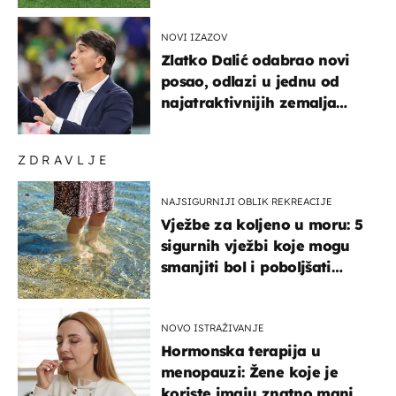
NOVI IZAZOV
Zlatko Dalić odabrao novi
posao, odlazi u jednu od
najatraktivnijih zemalja
svijeta
ZDRAVLJE
NAJSIGURNIJI OBLIK REKREACIJE
Vježbe za koljeno u moru: 5
sigurnih vježbi koje mogu
smanjiti bol i poboljšati
pokretljivost
NOVO ISTRAŽIVANJE
Hormonska terapija u
menopauzi: Žene koje je
koriste imaju znatno manji