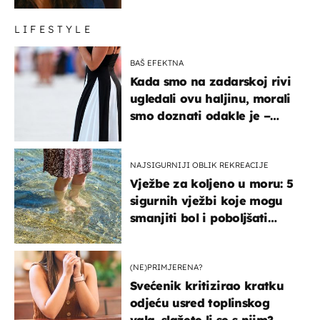
LIFESTYLE
BAŠ EFEKTNA
Kada smo na zadarskoj rivi
ugledali ovu haljinu, morali
smo doznati odakle je –
košta samo 18 eura
NAJSIGURNIJI OBLIK REKREACIJE
Vježbe za koljeno u moru: 5
sigurnih vježbi koje mogu
smanjiti bol i poboljšati
pokretljivost
(NE)PRIMJERENA?
Svećenik kritizirao kratku
odjeću usred toplinskog