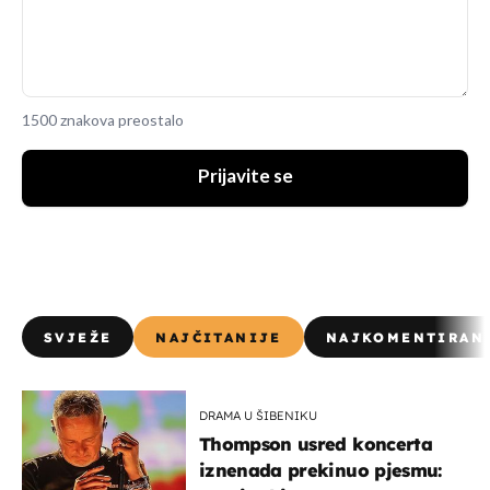
1500 znakova preostalo
Prijavite se
SVJEŽE
NAJČITANIJE
NAJKOMENTIRAN
DRAMA U ŠIBENIKU
Thompson usred koncerta
iznenada prekinuo pjesmu: