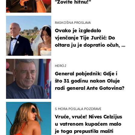
"Zovite hitnu!"
RASKOŠNA PROSLAVA
Ovako je izgledalo
vjenčanje Tije Jurčić: Do
oltara ju je dopratio očuh, a
slavilo se uz Olivera i Rozgu
HEROJ
General pobjednik: Gdje i
što 31 godinu nakon Oluje
radi general Ante Gotovina?
S MORA POSLALA POZDRAVE
Vruće, vruće! Nives Celzijus
u vatrenom kupaćem malo
je toga prepustila mašti