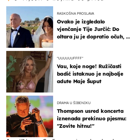
RASKOŠNA PROSLAVA
Ovako je izgledalo
vjenčanje Tije Jurčić: Do
oltara ju je dopratio očuh, a
slavilo se uz Olivera i Rozgu
"UUUUUUFFFF"
Vau, koje noge! Ružičasti
badić istaknuo je najbolje
adute Maje Šuput
DRAMA U ŠIBENIKU
Thompson usred koncerta
iznenada prekinuo pjesmu:
"Zovite hitnu!"