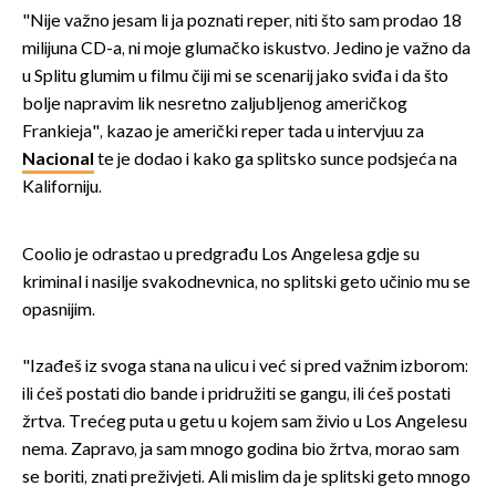
"Nije važno jesam li ja poznati reper, niti što sam prodao 18
milijuna CD-a, ni moje glumačko iskustvo. Jedino je važno da
u Splitu glumim u filmu čiji mi se scenarij jako sviđa i da što
bolje napravim lik nesretno zaljubljenog američkog
Frankieja", kazao je američki reper tada u intervjuu za
Nacional
te je dodao i kako ga splitsko sunce podsjeća na
Kaliforniju.
Coolio je odrastao u predgrađu Los Angelesa gdje su
kriminal i nasilje svakodnevnica, no splitski geto učinio mu se
opasnijim.
"Izađeš iz svoga stana na ulicu i već si pred važnim izborom:
ili ćeš postati dio bande i pridružiti se gangu, ili ćeš postati
žrtva. Trećeg puta u getu u kojem sam živio u Los Angelesu
nema. Zapravo, ja sam mnogo godina bio žrtva, morao sam
se boriti, znati preživjeti. Ali mislim da je splitski geto mnogo