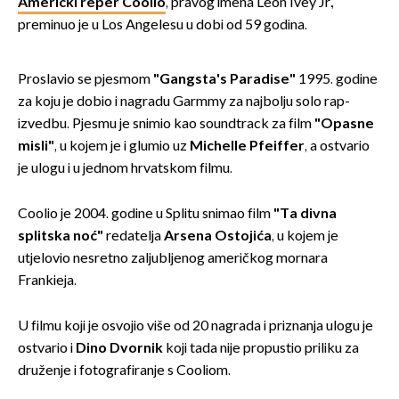
Američki reper Coolio
, pravog imena Leon Ivey Jr.,
preminuo je u Los Angelesu u dobi od 59 godina.
Proslavio se pjesmom
"Gangsta's Paradise"
1995. godine
za koju je dobio i nagradu Garmmy za najbolju solo rap-
izvedbu. Pjesmu je snimio kao soundtrack za film
"Opasne
misli"
, u kojem je i glumio uz
Michelle Pfeiffer
, a ostvario
je ulogu i u jednom hrvatskom filmu.
Coolio je 2004. godine u Splitu snimao film
"Ta divna
splitska noć"
redatelja
Arsena Ostojića
, u kojem je
utjelovio nesretno zaljubljenog američkog mornara
Frankieja.
U filmu koji je osvojio više od 20 nagrada i priznanja ulogu je
ostvario i
Dino Dvornik
koji tada nije propustio priliku za
druženje i fotografiranje s Cooliom.