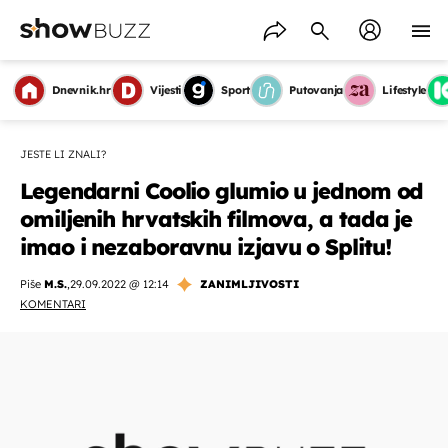
Dnevnik.hr
Vijesti
Sport
Putovanja
Lifestyle
JESTE LI ZNALI?
Legendarni Coolio glumio u jednom od
omiljenih hrvatskih filmova, a tada je
imao i nezaboravnu izjavu o Splitu!
Piše
M.S.
,
29.09.2022 @ 12:14
ZANIMLJIVOSTI
KOMENTARI
OMOGUĆI OBAVIJESTI