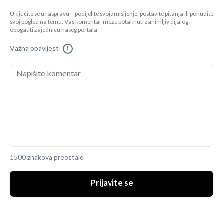
Uključite se u raspravu – podijelite svoje mišljenje, postavite pitanja ili ponudite
svoj pogled na temu. Vaš komentar može potaknuti zanimljiv dijalog i
obogatiti zajednicu našeg portala.
Važna obavijest
!
1500 znakova preostalo
Prijavite se