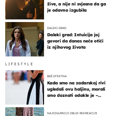
žive, a nije ni svjesna da ga
je odavno izgubila
DALEKI GRAD
Daleki grad: Intuicija joj
govori da danas neće otići
iz njihovog života
LIFESTYLE
BAŠ EFEKTNA
Kada smo na zadarskoj rivi
ugledali ovu haljinu, morali
smo doznati odakle je –
košta samo 18 eura
NAJSIGURNIJI OBLIK REKREACIJE