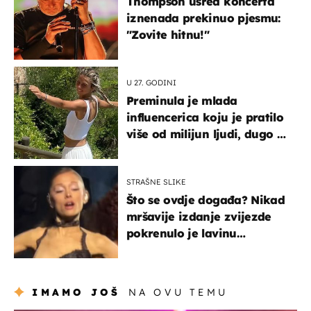
Thompson usred koncerta
iznenada prekinuo pjesmu:
"Zovite hitnu!"
U 27. GODINI
Preminula je mlada
influencerica koju je pratilo
više od milijun ljudi, dugo se
borila s opakom bolešću
STRAŠNE SLIKE
Što se ovdje događa? Nikad
mršavije izdanje zvijezde
pokrenulo je lavinu
zabrinutih komentara
IMAMO JOŠ
NA OVU TEMU