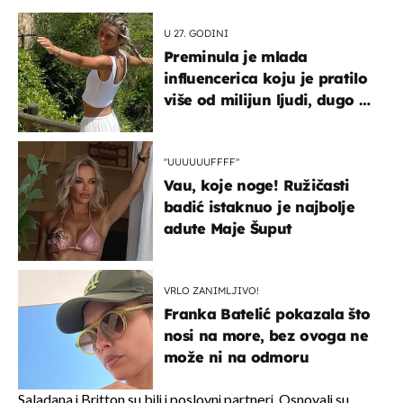
U 27. GODINI
Preminula je mlada
influencerica koju je pratilo
više od milijun ljudi, dugo se
borila s opakom bolešću
"UUUUUUFFFF"
Vau, koje noge! Ružičasti
badić istaknuo je najbolje
adute Maje Šuput
VRLO ZANIMLJIVO!
Franka Batelić pokazala što
nosi na more, bez ovoga ne
može ni na odmoru
Saladana i Britton su bili i poslovni partneri. Osnovali su