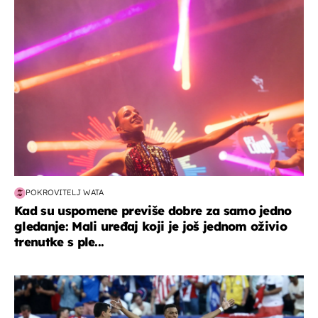
kultura & zabava
POKROVITELJ WATA
Kad su uspomene previše dobre za samo jedno
gledanje: Mali uređaj koji je još jednom oživio
trenutke s ple...
svjetsko prvenstvo 2026