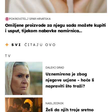
POKROVITELJ SPAR HRVATSKA
Omiljene proizvode za njegu sada možete kupiti
i usput, tijekom nabavke namirnica...
SVI
ČITAJU OVO
TV
DALEKI GRAD
Uznemirena je zbog
njegove ucjene - hoće li
napraviti što traži?
NASLJEDNIK
Želi da njih troje sretno