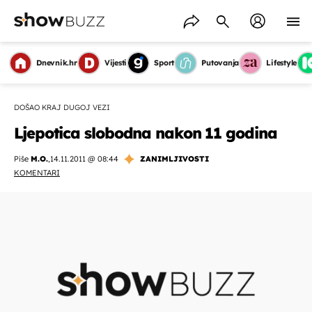
Dnevnik.hr
Vijesti
Sport
Putovanja
Lifestyle
DOŠAO KRAJ DUGOJ VEZI
Ljepotica slobodna nakon 11 godina
Piše
M.O.
,
14.11.2011 @ 08:44
ZANIMLJIVOSTI
KOMENTARI
OMOGUĆI OBAVIJESTI