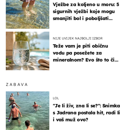
Vježbe za koljeno u moru: 5
sigurnih vježbi koje mogu
smanjiti bol i poboljšati
pokretljivost
NIJE UVIJEK NAJBOLJI IZBOR
Teže vam je piti običnu
vodu pa posežete za
mineralnom? Evo što to čini
organizmu
ZABAVA
LOL
"Je li živ, zna li se?": Snimka
s Jadrana postala hit, radi li
i vaš muž ovo?