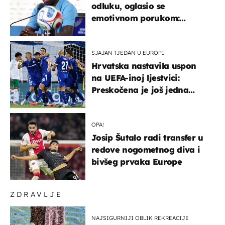
odluku, oglasio se
emotivnom porukom:
"Hvala vam svima"
SJAJAN TJEDAN U EUROPI
Hrvatska nastavila uspon
na UEFA-inoj ljestvici:
Preskočena je još jedna
država
OPA!
Josip Šutalo radi transfer u
redove nogometnog diva i
bivšeg prvaka Europe
ZDRAVLJE
NAJSIGURNIJI OBLIK REKREACIJE