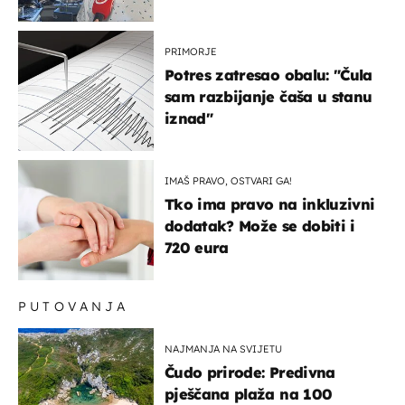
života, supruga i ja ne
možemo oka sklopiti"
PRIMORJE
Potres zatresao obalu: "Čula
sam razbijanje čaša u stanu
iznad"
IMAŠ PRAVO, OSTVARI GA!
Tko ima pravo na inkluzivni
dodatak? Može se dobiti i
720 eura
PUTOVANJA
NAJMANJA NA SVIJETU
Čudo prirode: Predivna
pješčana plaža na 100