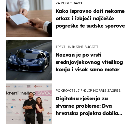
ZA POSLODAVCE
Kako ispravno dati nekome
otkaz i izbjeći najčešće
pogreške te sudske sporove
TREĆI UNIKATNI BUGATTI
Nazvan je po vrsti
srednjovjekovnog viteškog
konja i visok samo metar
POKROVITELJ PHILIP MORRIS ZAGREB
Digitalna rješenja za
stvarne probleme: Dva
hrvatska projekta dobila
potporu za razvoj