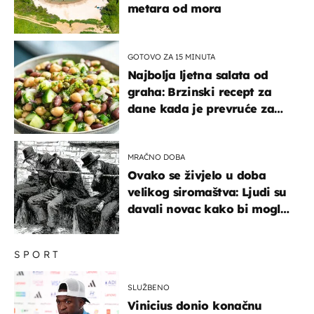
metara od mora
GOTOVO ZA 15 MINUTA
Najbolja ljetna salata od
graha: Brzinski recept za
dane kada je prevruće za
kuhanje
MRAČNO DOBA
Ovako se živjelo u doba
velikog siromaštva: Ljudi su
davali novac kako bi mogli
spavati na konopcima
SPORT
SLUŽBENO
Vinicius donio konačnu