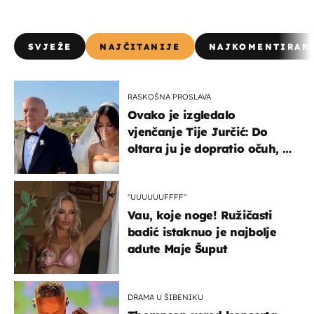
SVJEŽE
NAJČITANIJE
NAJKOMENTIRAN
RASKOŠNA PROSLAVA
Ovako je izgledalo
vjenčanje Tije Jurčić: Do
oltara ju je dopratio očuh, a
slavilo se uz Olivera i Rozgu
"UUUUUUFFFF"
Vau, koje noge! Ružičasti
badić istaknuo je najbolje
adute Maje Šuput
DRAMA U ŠIBENIKU