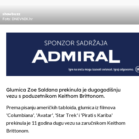
showbuzz
Foto: DNEVNIK.hr
Glumica Zoe Saldana prekinula je dugogodišnju
vezu s poduzetnikom Keithom Brittonom.
Prema pisanju američkih tabloida, glumica iz filmova
'Columbiana', 'Avatar', 'Star Trek' i 'Pirati s Kariba'
prekinula je 11 godina dugu vezu sa zaručnikom Keithom
Brittonom.