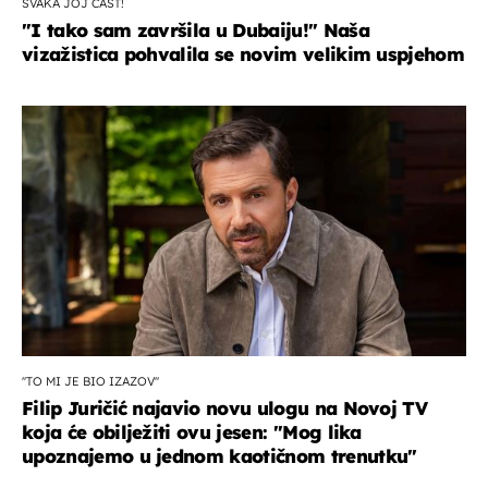
SVAKA JOJ ČAST!
"I tako sam završila u Dubaiju!" Naša
vizažistica pohvalila se novim velikim uspjehom
''TO MI JE BIO IZAZOV''
Filip Juričić najavio novu ulogu na Novoj TV
koja će obilježiti ovu jesen: ''Mog lika
upoznajemo u jednom kaotičnom trenutku''