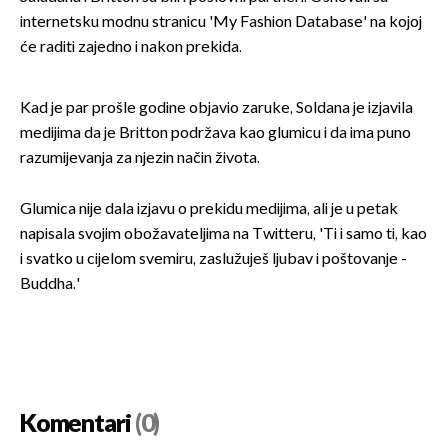
internetsku modnu stranicu 'My Fashion Database' na kojoj
će raditi zajedno i nakon prekida.
Kad je par prošle godine objavio zaruke, Soldana je izjavila
medijima da je Britton podržava kao glumicu i da ima puno
razumijevanja za njezin način života.
Glumica nije dala izjavu o prekidu medijima, ali je u petak
napisala svojim obožavateljima na Twitteru, 'Ti i samo ti, kao
i svatko u cijelom svemiru, zaslužuješ ljubav i poštovanje -
Buddha.'
Komentari
(0)