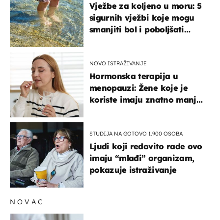
Vježbe za koljeno u moru: 5
sigurnih vježbi koje mogu
smanjiti bol i poboljšati
pokretljivost
NOVO ISTRAŽIVANJE
Hormonska terapija u
menopauzi: Žene koje je
koriste imaju znatno manji
rizik od ovoga
STUDIJA NA GOTOVO 1.900 OSOBA
Ljudi koji redovito rade ovo
imaju “mlađi” organizam,
pokazuje istraživanje
NOVAC