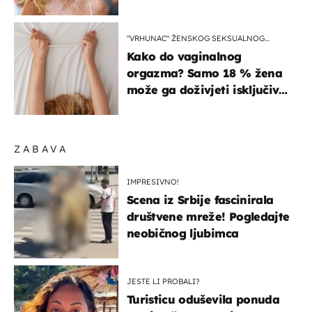
zagrebačkoj špici
"VRHUNAC" ŽENSKOG SEKSUALNOG
ISKUSTVA
Kako do vaginalnog
orgazma? Samo 18 % žena
može ga doživjeti isključivo
na ovaj način
ZABAVA
IMPRESIVNO!
Scena iz Srbije fascinirala
društvene mreže! Pogledajte
neobičnog ljubimca
JESTE LI PROBALI?
Turisticu oduševila ponuda