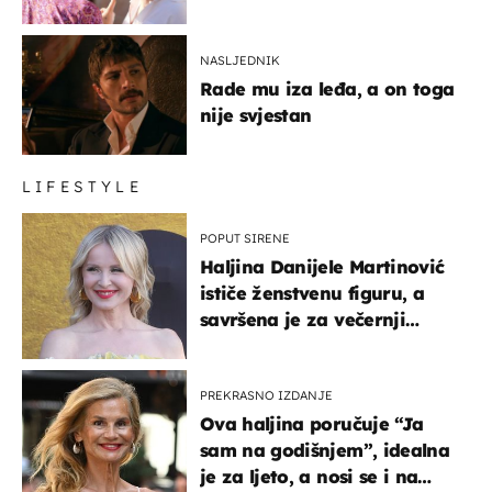
NASLJEDNIK
Rade mu iza leđa, a on toga
nije svjestan
LIFESTYLE
POPUT SIRENE
Haljina Danijele Martinović
ističe ženstvenu figuru, a
savršena je za večernji
izlazak na moru
PREKRASNO IZDANJE
Ova haljina poručuje “Ja
sam na godišnjem”, idealna
je za ljeto, a nosi se i na