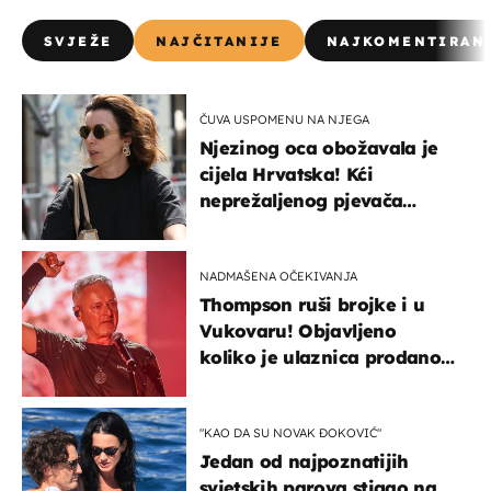
SVJEŽE
NAJČITANIJE
NAJKOMENTIRAN
ČUVA USPOMENU NA NJEGA
Njezinog oca obožavala je
cijela Hrvatska! Kći
neprežaljenog pjevača
projurila špicom na dva
kotača
NADMAŠENA OČEKIVANJA
Thompson ruši brojke i u
Vukovaru! Objavljeno
koliko je ulaznica prodano
u kratkom vremenu
"KAO DA SU NOVAK ĐOKOVIĆ"
Jedan od najpoznatijih
svjetskih parova stigao na