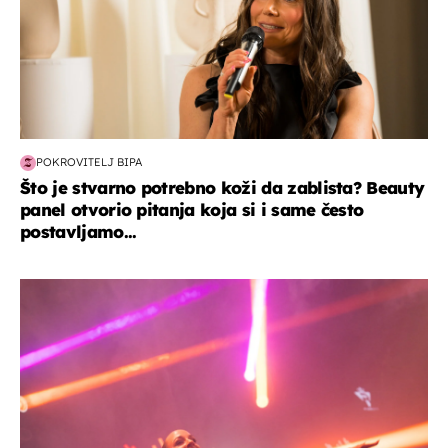
POKROVITELJ BIPA
Što je stvarno potrebno koži da zablista? Beauty
panel otvorio pitanja koja si i same često
postavljamo...
kultura & zabava