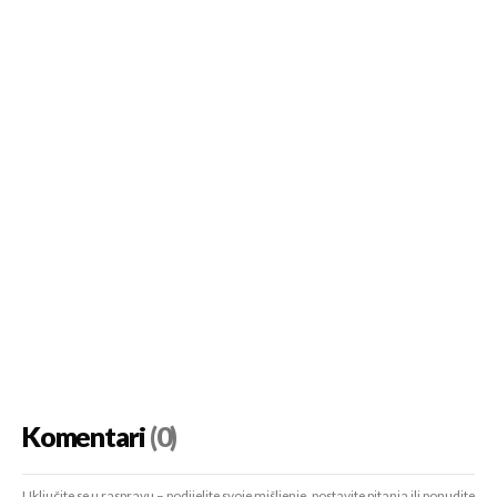
Komentari
(0)
Uključite se u raspravu – podijelite svoje mišljenje, postavite pitanja ili ponudite