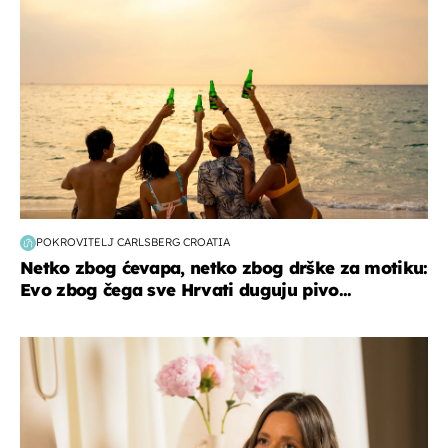
POKROVITELJ CARLSBERG CROATIA
Netko zbog ćevapa, netko zbog drške za motiku:
Evo zbog čega sve Hrvati duguju pivo...
moda & ljepota