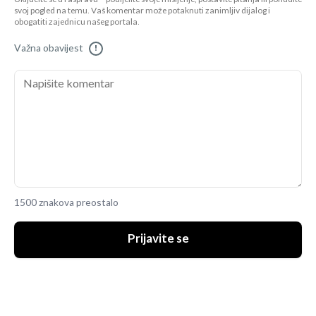
svoj pogled na temu. Vaš komentar može potaknuti zanimljiv dijalog i
obogatiti zajednicu našeg portala.
Važna obavijest
!
1500 znakova preostalo
Prijavite se