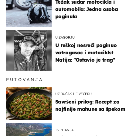
Težak sudar motocikla i
automobila: Jedna osoba
poginula
U ZAGORJU
U teškoj nesreći poginuo
vatrogasac i motociklst
Matija: "Ostavio je trag"
PUTOVANJA
UZ RUČAK ILI VEČERU
Savršeni prilog: Recept za
najfinije mahune sa špekom
15 PITANJA