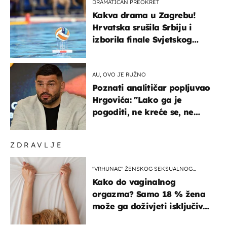
DRAMATIČAN PREOKRET
Kakva drama u Zagrebu!
Hrvatska srušila Srbiju i
izborila finale Svjetskog
prvenstva
AU, OVO JE RUŽNO
Poznati analitičar popljuvao
Hrgovića: "Lako ga je
pogoditi, ne kreće se, ne
koristi noge..."
ZDRAVLJE
"VRHUNAC" ŽENSKOG SEKSUALNOG
ISKUSTVA
Kako do vaginalnog
orgazma? Samo 18 % žena
može ga doživjeti isključivo
na ovaj način