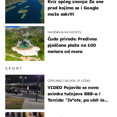
Kviz općeg znanja: Za one
pred kojima se i Google
može sakriti
NAJMANJA NA SVIJETU
Čudo prirode: Predivna
pješčana plaža na 100
metara od mora
SPORT
CIPELARILI GA DOK JE LEŽAO
VIDEO Pojavila se nova
snimka tučnjave BBB-a i
Torcide: "Je*ote, pa ubit će
ga!"