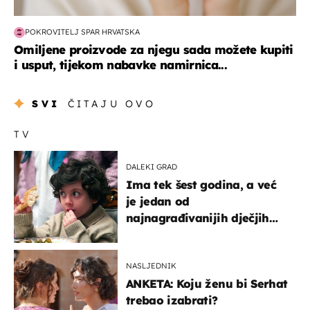
POKROVITELJ SPAR HRVATSKA
Omiljene proizvode za njegu sada možete kupiti
i usput, tijekom nabavke namirnica...
SVI
ČITAJU OVO
TV
DALEKI GRAD
Ima tek šest godina, a već
je jedan od
najnagrađivanijih dječjih
glumaca
NASLJEDNIK
ANKETA: Koju ženu bi Serhat
trebao izabrati?