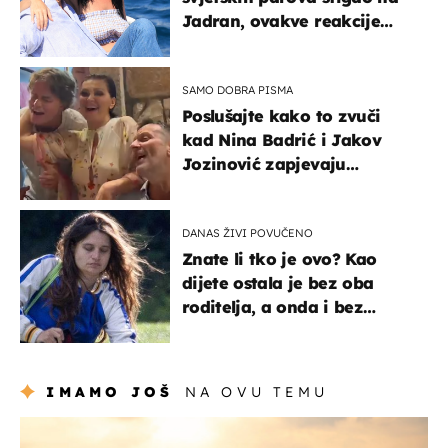
Jadran, ovakve reakcije
vjerojatno nisu očekivali
SAMO DOBRA PISMA
Poslušajte kako to zvuči
kad Nina Badrić i Jakov
Jozinović zapjevaju
Oliverov hit!
DANAS ŽIVI POVUČENO
Znate li tko je ovo? Kao
dijete ostala je bez oba
roditelja, a onda i bez
milijuna koje je trebala
naslijediti
IMAMO JOŠ
NA OVU TEMU
zanimljivosti