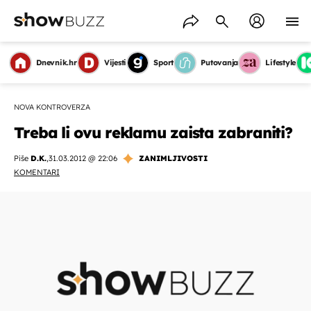
Dnevnik.hr
Vijesti
Sport
Putovanja
Lifestyle
NOVA KONTROVERZA
Treba li ovu reklamu zaista zabraniti?
Piše
D.K.
,
31.03.2012 @ 22:06
ZANIMLJIVOSTI
KOMENTARI
OMOGUĆI OBAVIJESTI