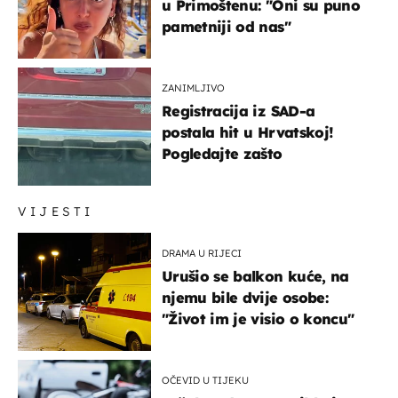
u Primoštenu: "Oni su puno
pametniji od nas"
ZANIMLJIVO
Registracija iz SAD-a
postala hit u Hrvatskoj!
Pogledajte zašto
VIJESTI
DRAMA U RIJECI
Urušio se balkon kuće, na
njemu bile dvije osobe:
"Život im je visio o koncu"
OČEVID U TIJEKU