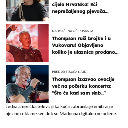
cijela Hrvatska! Kći
neprežaljenog pjevača
projurila špicom na dva
kotača
NADMAŠENA OČEKIVANJA
Thompson ruši brojke i u
Vukovaru! Objavljeno
koliko je ulaznica prodano
u kratkom vremenu
PRED 20 TISUĆA LJUDI
Thompson izazvao ovacije
već na početku koncerta:
"Što ću kad sam slab..."
Jedna američka televizijska kuća zabranila je emitiranje
njezine reklame sve dok se Madonna digitalno ne odjene.