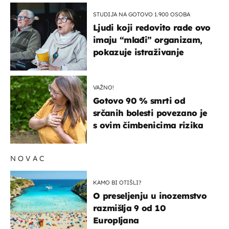
STUDIJA NA GOTOVO 1.900 OSOBA
Ljudi koji redovito rade ovo
imaju “mlađi” organizam,
pokazuje istraživanje
VAŽNO!
Gotovo 90 % smrti od
srčanih bolesti povezano je
s ovim čimbenicima rizika
NOVAC
KAMO BI OTIŠLI?
O preseljenju u inozemstvo
razmišlja 9 od 10
Europljana