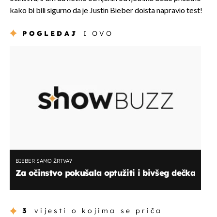
kako bi bili sigurno da je Justin Bieber doista napravio test!
POGLEDAJ
I OVO
BIEBER SAMO ŽRTVA?
Za očinstvo pokušala optužiti i bivšeg dečka
3
vijesti o kojima se priča