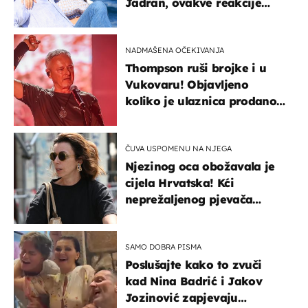
Jadran, ovakve reakcije
vjerojatno nisu očekivali
NADMAŠENA OČEKIVANJA
Thompson ruši brojke i u
Vukovaru! Objavljeno
koliko je ulaznica prodano
u kratkom vremenu
ČUVA USPOMENU NA NJEGA
Njezinog oca obožavala je
cijela Hrvatska! Kći
neprežaljenog pjevača
projurila špicom na dva
kotača
SAMO DOBRA PISMA
Poslušajte kako to zvuči
kad Nina Badrić i Jakov
Jozinović zapjevaju