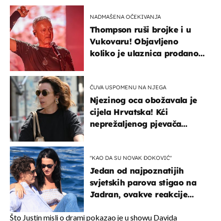
NADMAŠENA OČEKIVANJA
Thompson ruši brojke i u
Vukovaru! Objavljeno
koliko je ulaznica prodano
u kratkom vremenu
ČUVA USPOMENU NA NJEGA
Njezinog oca obožavala je
cijela Hrvatska! Kći
neprežaljenog pjevača
projurila špicom na dva
kotača
"KAO DA SU NOVAK ĐOKOVIĆ"
Jedan od najpoznatijih
svjetskih parova stigao na
Jadran, ovakve reakcije
vjerojatno nisu očekivali
Što Justin misli o drami pokazao je u showu Davida