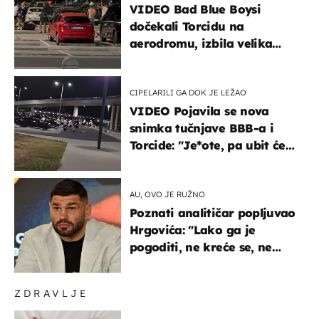
VIDEO Bad Blue Boysi
dočekali Torcidu na
aerodromu, izbila velika
masovna tučnjava
CIPELARILI GA DOK JE LEŽAO
VIDEO Pojavila se nova
snimka tučnjave BBB-a i
Torcide: "Je*ote, pa ubit će
ga!"
AU, OVO JE RUŽNO
Poznati analitičar popljuvao
Hrgovića: "Lako ga je
pogoditi, ne kreće se, ne
koristi noge..."
ZDRAVLJE