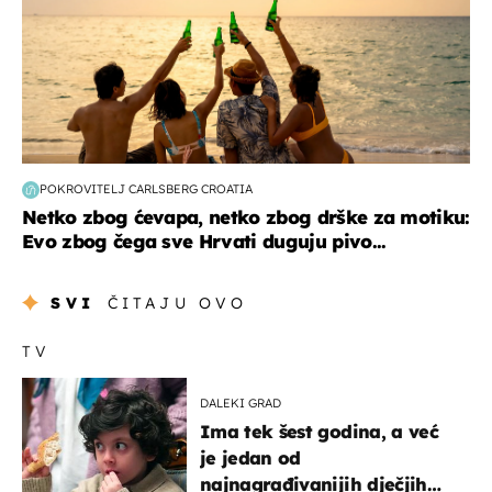
POKROVITELJ CARLSBERG CROATIA
Netko zbog ćevapa, netko zbog drške za motiku:
Evo zbog čega sve Hrvati duguju pivo...
SVI
ČITAJU OVO
TV
DALEKI GRAD
Ima tek šest godina, a već
je jedan od
najnagrađivanijih dječjih