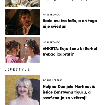
glumaca
NASLJEDNIK
Rade mu iza leđa, a on toga
nije svjestan
NASLJEDNIK
ANKETA: Koju ženu bi Serhat
trebao izabrati?
LIFESTYLE
POPUT SIRENE
Haljina Danijele Martinović
ističe ženstvenu figuru, a
savršena je za večernji
izlazak na moru