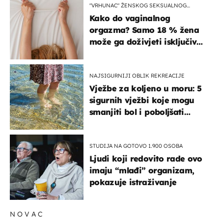
"VRHUNAC" ŽENSKOG SEKSUALNOG
ISKUSTVA
Kako do vaginalnog
orgazma? Samo 18 % žena
može ga doživjeti isključivo
na ovaj način
NAJSIGURNIJI OBLIK REKREACIJE
Vježbe za koljeno u moru: 5
sigurnih vježbi koje mogu
smanjiti bol i poboljšati
pokretljivost
STUDIJA NA GOTOVO 1.900 OSOBA
Ljudi koji redovito rade ovo
imaju “mlađi” organizam,
pokazuje istraživanje
NOVAC