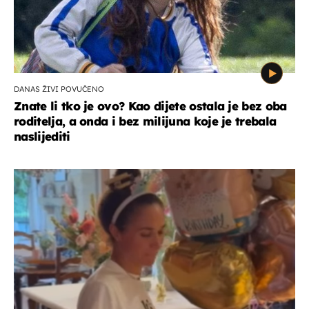
DANAS ŽIVI POVUČENO
Znate li tko je ovo? Kao dijete ostala je bez oba
roditelja, a onda i bez milijuna koje je trebala
naslijediti