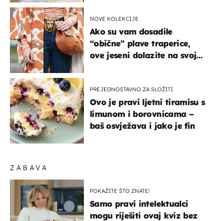
NOVE KOLEKCIJE
Ako su vam dosadile
“obične” plave traperice,
ove jeseni dolazite na svoje
- izdvajamo 15 hit modela
PREJEDNOSTAVNO ZA SLOŽITI
Ovo je pravi ljetni tiramisu s
limunom i borovnicama –
baš osvježava i jako je fin
ZABAVA
POKAŽITE ŠTO ZNATE!
Samo pravi intelektualci
mogu riješiti ovaj kviz bez