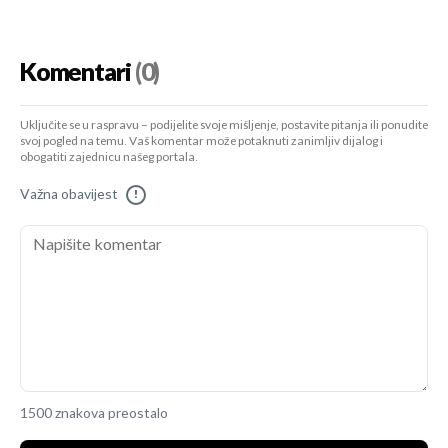
Komentari
(0)
Uključite se u raspravu – podijelite svoje mišljenje, postavite pitanja ili ponudite
svoj pogled na temu. Vaš komentar može potaknuti zanimljiv dijalog i
obogatiti zajednicu našeg portala.
Važna obavijest
!
1500 znakova preostalo