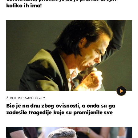
koliko ih ima!
ŽIVOT ISPISAN TUGOM
Bio je na dnu zbog ovisnosti, a onda su ga
zadesile tragedije koje su promijenile sve