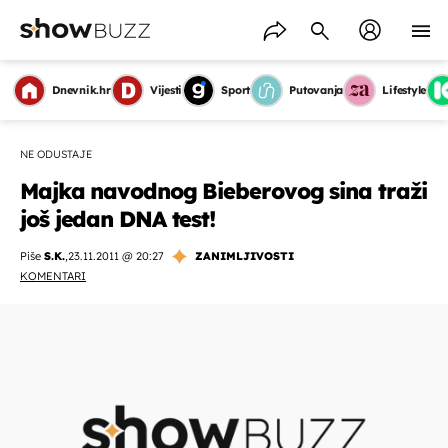
Dnevnik.hr
Vijesti
Sport
Putovanja
Lifestyle
NE ODUSTAJE
Majka navodnog Bieberovog sina traži
još jedan DNA test!
Piše
S.K.
,
23.11.2011 @ 20:27
ZANIMLJIVOSTI
KOMENTARI
OMOGUĆI OBAVIJESTI