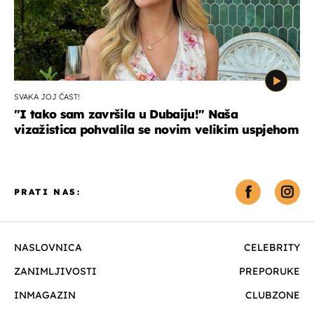
SVAKA JOJ ČAST!
"I tako sam završila u Dubaiju!" Naša
vizažistica pohvalila se novim velikim uspjehom
PRATI NAS:
NASLOVNICA
CELEBRITY
ZANIMLJIVOSTI
PREPORUKE
INMAGAZIN
CLUBZONE