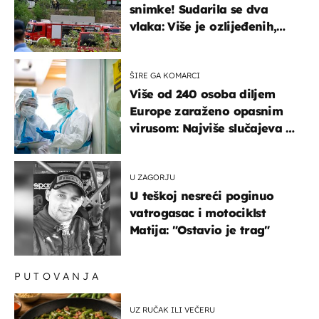
snimke! Sudarila se dva
vlaka: Više je ozlijeđenih,
hitne službe na terenu
ŠIRE GA KOMARCI
Više od 240 osoba diljem
Europe zaraženo opasnim
virusom: Najviše slučajeva u
našem susjedstvu
U ZAGORJU
U teškoj nesreći poginuo
vatrogasac i motociklst
Matija: "Ostavio je trag"
PUTOVANJA
UZ RUČAK ILI VEČERU