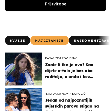
Prijavite se
SVJEŽE
NAJČITANIJE
NAJKOMENTIRAN
DANAS ŽIVI POVUČENO
Znate li tko je ovo? Kao
dijete ostala je bez oba
roditelja, a onda i bez
milijuna koje je trebala
naslijediti
"KAO DA SU NOVAK ĐOKOVIĆ"
Jedan od najpoznatijih
svjetskih parova stigao na