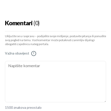
Komentari
(0)
Uključite se u raspravu – podijelite svoje mišljenje, postavite pitanja ili ponudite
svoj pogled na temu. Vaš komentar može potaknuti zanimljiv dijalog i
obogatiti zajednicu našeg portala.
Važna obavijest
!
1500 znakova preostalo