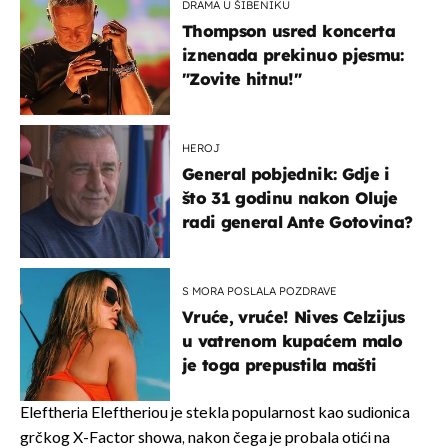
DRAMA U ŠIBENIKU
Thompson usred koncerta
iznenada prekinuo pjesmu:
"Zovite hitnu!"
HEROJ
General pobjednik: Gdje i
što 31 godinu nakon Oluje
radi general Ante Gotovina?
S MORA POSLALA POZDRAVE
Vruće, vruće! Nives Celzijus
u vatrenom kupaćem malo
je toga prepustila mašti
Eleftheria Eleftheriou je stekla popularnost kao sudionica
grčkog X-Factor showa, nakon čega je probala otići na