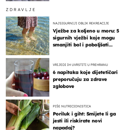
ZDRAVLJE
NAJSIGURNIJI OBLIK REKREACIJE
Vježbe za koljeno u moru: 5
sigurnih vježbi koje mogu
smanjiti bol i poboljšati
pokretljivost
VRIJEDI IH UVRSTITI U PREHRANU
6 napitaka koje dijetetičari
preporučuju za zdrave
zglobove
PIŠE NUTRICIONISTICA
Poriluk i giht: Smijete li ga
jesti ili riskirate novi
napadaj?