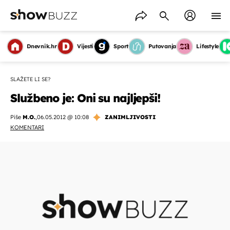
Dnevnik.hr
Vijesti
Sport
Putovanja
Lifestyle
SLAŽETE LI SE?
Službeno je: Oni su najljepši!
Piše
M.O.
,
06.05.2012 @ 10:08
ZANIMLJIVOSTI
KOMENTARI
OMOGUĆI OBAVIJESTI