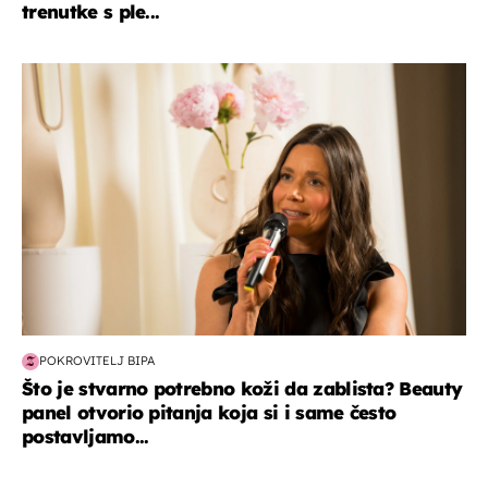
trenutke s ple...
moda & ljepota
POKROVITELJ BIPA
Što je stvarno potrebno koži da zablista? Beauty
panel otvorio pitanja koja si i same često
postavljamo...