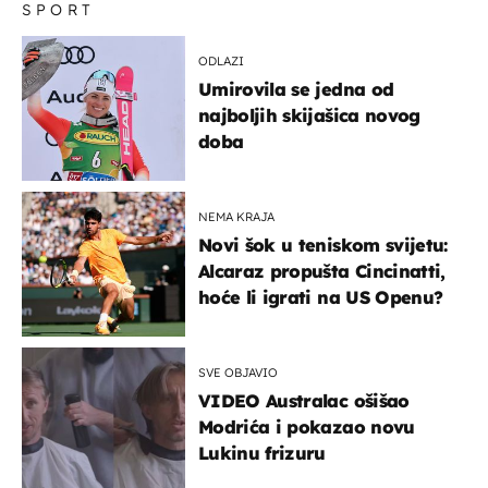
SPORT
ODLAZI
Umirovila se jedna od
najboljih skijašica novog
doba
NEMA KRAJA
Novi šok u teniskom svijetu:
Alcaraz propušta Cincinatti,
hoće li igrati na US Openu?
SVE OBJAVIO
VIDEO Australac ošišao
Modrića i pokazao novu
Lukinu frizuru