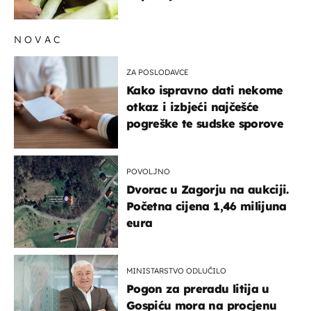
NOVAC
ZA POSLODAVCE
Kako ispravno dati nekome
otkaz i izbjeći najčešće
pogreške te sudske sporove
POVOLJNO
Dvorac u Zagorju na aukciji.
Početna cijena 1,46 milijuna
eura
MINISTARSTVO ODLUČILO
Pogon za preradu litija u
Gospiću mora na procjenu