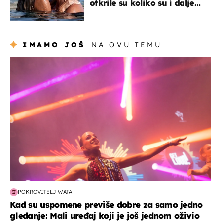
otkrile su koliko su i dalje
zaljubljeni
IMAMO JOŠ
NA OVU TEMU
kultura & zabava
POKROVITELJ WATA
Kad su uspomene previše dobre za samo jedno
gledanje: Mali uređaj koji je još jednom oživio