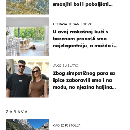
smanjiti bol i poboljšati
pokretljivost
I TERASA JE SAN SNOVA!
U ovoj raskošnoj kući s
bazenom pronašli smo
najelegantniju, a možda i
najljepšu bijelu kuhinju
JAKO SU SLATKI!
Zbog simpatičnog para sa
špice zaboravili smo i na
modu, no njezina haljina
itekako nas se dojmila
ZABAVA
KAO IZ PIŠTOLJA