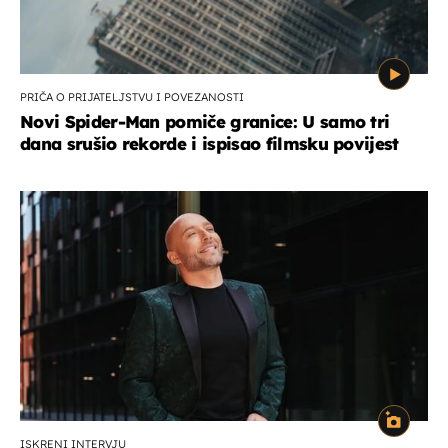
PRIČA O PRIJATELJSTVU I POVEZANOSTI
Novi Spider-Man pomiče granice: U samo tri
dana srušio rekorde i ispisao filmsku povijest
ISKRENI INTERVJU