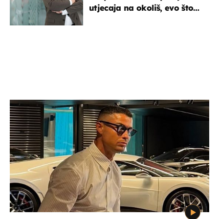
utjecaja na okoliš, evo što
kaže ulagač