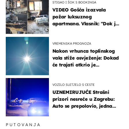
STIGAO I ŠOK S BOOKINGA
VIDEO Gošća izazvala
požar luksuznog
apartmana. Vlasnik: "Dok je
gorjelo, smijali su se, pili i
pokazivali mi srednji prst"
VREMENSKA PROGNOZA
Nakon vrhunca toplinskog
vala stiže osvježenje: Dokad
će trajati otkrio je
meteorolog
VOZILO SLETJELO S CESTE
UZNEMIRUJUĆE Strašni
prizori nesreće u Zagrebu:
Auto se prepolovio, jedna
osoba poginula
PUTOVANJA