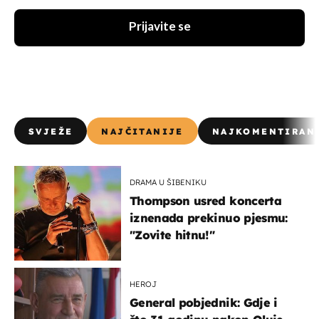
Prijavite se
SVJEŽE
NAJČITANIJE
NAJKOMENTIRAN
DRAMA U ŠIBENIKU
Thompson usred koncerta
iznenada prekinuo pjesmu:
"Zovite hitnu!"
HEROJ
General pobjednik: Gdje i