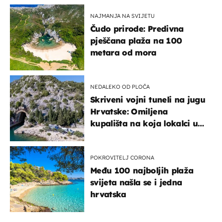
NAJMANJA NA SVIJETU
Čudo prirode: Predivna
pješčana plaža na 100
metara od mora
NEDALEKO OD PLOČA
Skriveni vojni tuneli na jugu
Hrvatske: Omiljena
kupališta na koja lokalci u
miru dolaze roniti i skakati
u more
POKROVITELJ CORONA
Među 100 najboljih plaža
svijeta našla se i jedna
hrvatska