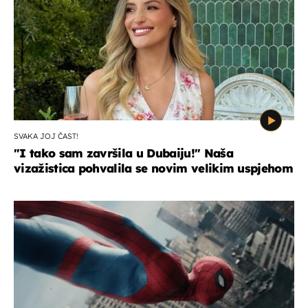
SVAKA JOJ ČAST!
"I tako sam završila u Dubaiju!" Naša
vizažistica pohvalila se novim velikim uspjehom