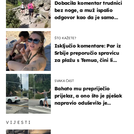
Dobacila komentar trudnici
bez noge, a muž ispalio
odgovor kao da je samo
čekao…
ŠTO KAŽETE?
Isključio komentare: Par iz
Srbije preporučio spravicu
za plažu s Temua, čini li
vam se ovo sigurnim?
SVAKA ČAST
Bahato mu prepriječio
prijelaz, a ono što je pješak
napravio oduševilo je
društvene mreže
VIJESTI