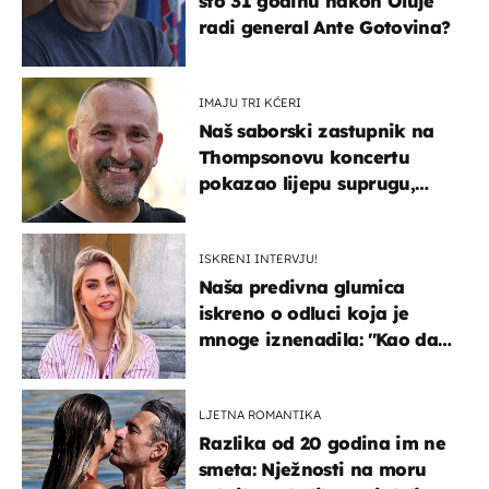
što 31 godinu nakon Oluje
radi general Ante Gotovina?
IMAJU TRI KĆERI
Naš saborski zastupnik na
Thompsonovu koncertu
pokazao lijepu suprugu,
koja godinama izbjegava
javnost
ISKRENI INTERVJU!
Naša predivna glumica
iskreno o odluci koja je
mnoge iznenadila: ''Kao da
mi je veliki teret pao s leđa''
LJETNA ROMANTIKA
Razlika od 20 godina im ne
smeta: Nježnosti na moru