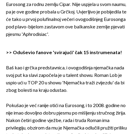
Eurosong za rodnu zemlju Cipar. Nije uspjela u svom naumu,
pa je ove godine probala u Grčkoj. Uvjerljivo je pobijedila te
će tako u prvoj polufinalnoj večeri ovogodišnjeg Eurosonga
pod plavo-bijelom zastavom ove balkanske zemlje pjevati
pjesmu 'Aphrodisiac'.
>>
Oduševio fanove 'svirajući' čak 15 instrumenata!
Baš kao i grčka predstavnica, i ovogodišnja njemačka nada
svoj put ka slavi započela je u talent showu. Roman Lob je
uspio ući u TOP 20 u showu 'Njemačka traži zvijezdu' da bi
zbog bolesti na kraju odustao.
Pokušao je već ranije otići na Eurosong, i to 2008. godine no
nije imao dovoljno dobru pjesmu po mišljenju stručnog žirija.
Nakon četiri godine vježbe, rada i truda Roman ima
privilegiju, obzirom da mu je Njemačka odlučili pružiti priliku