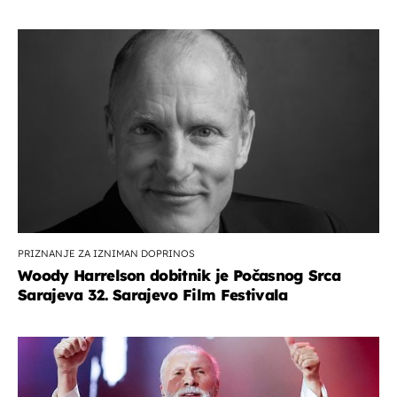
PRIZNANJE ZA IZNIMAN DOPRINOS
Woody Harrelson dobitnik je Počasnog Srca
Sarajeva 32. Sarajevo Film Festivala