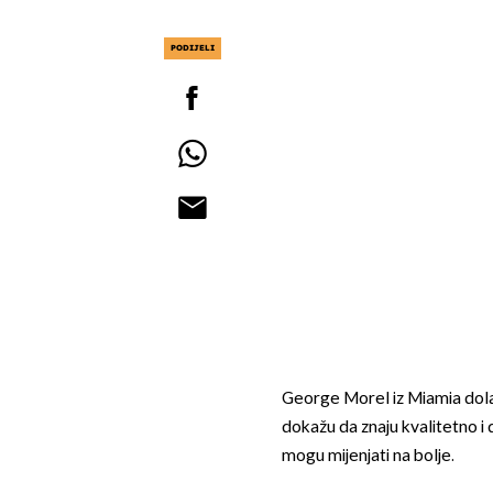
PODIJELI
George Morel iz Miamia dolazi
dokažu da znaju kvalitetno i do
mogu mijenjati na bolje.