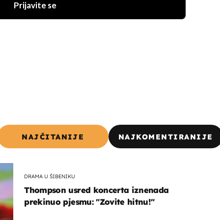
Prijavite se
NAJČITANIJE
NAJKOMENTIRANIJE
DRAMA U ŠIBENIKU
Thompson usred koncerta iznenada
prekinuo pjesmu: "Zovite hitnu!"