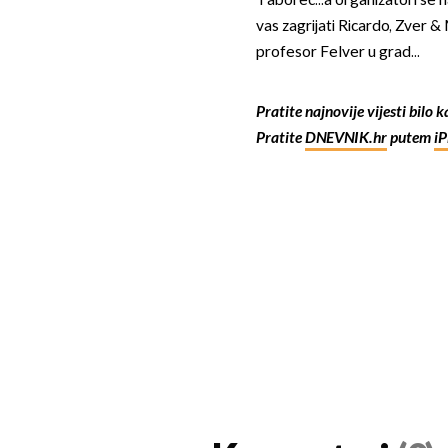
Taborec...a organizatori se na
vas zagrijati Ricardo, Zver &
profesor Felver u grad...
Pratite najnovije vijesti bilo 
Pratite
DNEVNIK.hr
putem
i