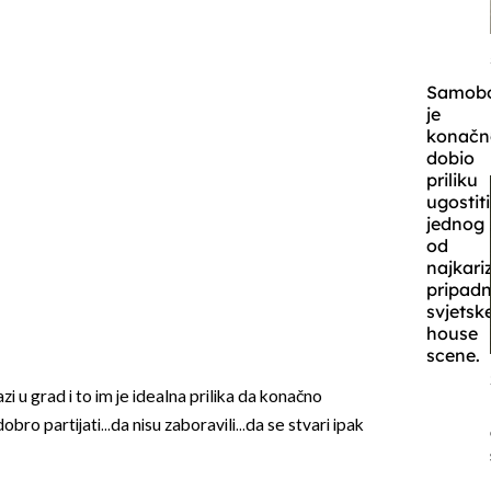
Samob
je
konačn
dobio
priliku
ugostiti
jednog
od
najkari
pripadn
svjetsk
house
scene.
 u grad i to im je idealna prilika da konačno
bro partijati...da nisu zaboravili...da se stvari ipak