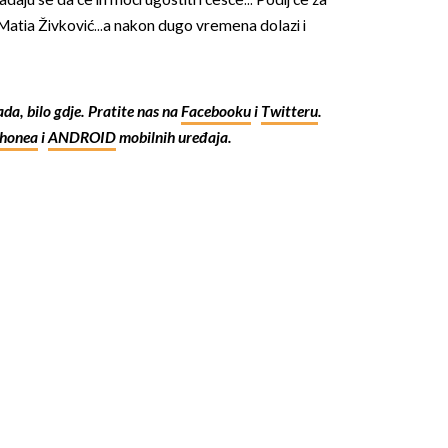
daju se da će ih moći ugostiti i češće... Podij će za
 Matia Živković...a nakon dugo vremena dolazi i
kada, bilo gdje. Pratite nas na
Facebooku
i
Twitteru
.
Phonea
i
ANDROID
mobilnih uređaja.
OMOGUĆI OBAVIJESTI