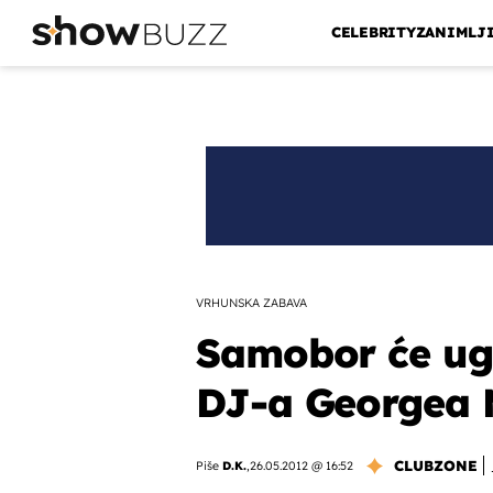
CELEBRITY
ZANIMLJ
VRHUNSKA ZABAVA
Samobor će ugo
DJ-a Georgea 
CLUBZONE
Piše
D.K.
,
26.05.2012 @ 16:52