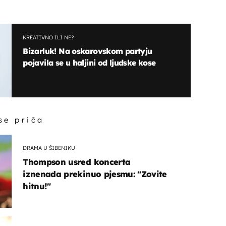
KREATIVNO ILI NE?
Bizarluk! Na oskarovskom partyju
pojavila se u haljini od ljudske kose
 se priča
DRAMA U ŠIBENIKU
Thompson usred koncerta
iznenada prekinuo pjesmu: "Zovite
hitnu!"