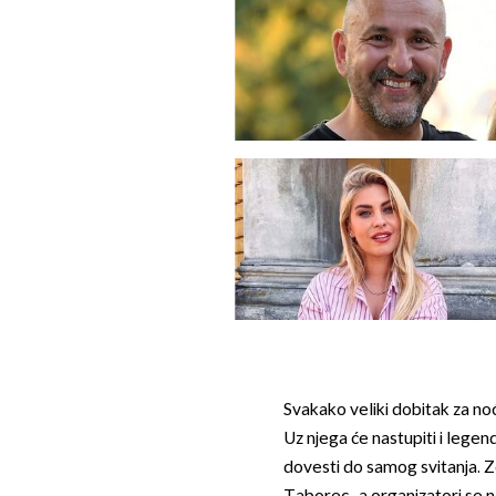
Svakako veliki dobitak za n
Uz njega će nastupiti i legen
dovesti do samog svitanja. 