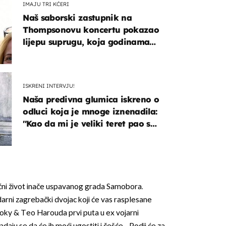
IMAJU TRI KĆERI
Naš saborski zastupnik na
Thompsonovu koncertu pokazao
lijepu suprugu, koja godinama
izbjegava javnost
ISKRENI INTERVJU!
Naša predivna glumica iskreno o
odluci koja je mnoge iznenadila:
''Kao da mi je veliki teret pao s
leđa''
oćni život inače uspavanog grada Samobora.
darni zagrebački dvojac koji će vas rasplesane
Zoky & Teo Harouda prvi puta u ex vojarni