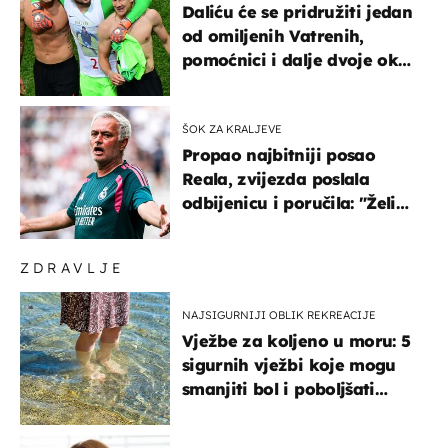
Daliću će se pridružiti jedan
od omiljenih Vatrenih,
pomoćnici i dalje dvoje oko
ponude
ŠOK ZA KRALJEVE
Propao najbitniji posao
Reala, zvijezda poslala
odbijenicu i poručila: "Želim
u Barcelonu"
ZDRAVLJE
NAJSIGURNIJI OBLIK REKREACIJE
Vježbe za koljeno u moru: 5
sigurnih vježbi koje mogu
smanjiti bol i poboljšati
pokretljivost