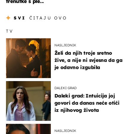
trenutke s ple...
SVI
ČITAJU OVO
TV
NASLJEDNIK
Želi da njih troje sretno
žive, a nije ni svjesna da ga
je odavno izgubila
DALEKI GRAD
Daleki grad: Intuicija joj
govori da danas neće otići
iz njihovog života
NASLJEDNIK