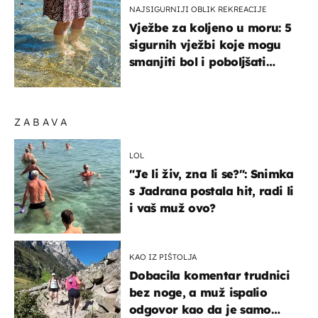
NAJSIGURNIJI OBLIK REKREACIJE
Vježbe za koljeno u moru: 5
sigurnih vježbi koje mogu
smanjiti bol i poboljšati
pokretljivost
ZABAVA
LOL
"Je li živ, zna li se?": Snimka
s Jadrana postala hit, radi li
i vaš muž ovo?
KAO IZ PIŠTOLJA
Dobacila komentar trudnici
bez noge, a muž ispalio
odgovor kao da je samo