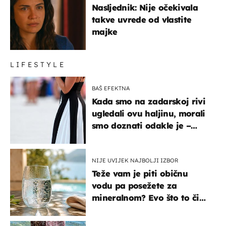
Nasljednik: Nije očekivala
takve uvrede od vlastite
majke
LIFESTYLE
BAŠ EFEKTNA
Kada smo na zadarskoj rivi
ugledali ovu haljinu, morali
smo doznati odakle je –
košta samo 18 eura
NIJE UVIJEK NAJBOLJI IZBOR
Teže vam je piti običnu
vodu pa posežete za
mineralnom? Evo što to čini
organizmu