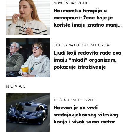
NOVO ISTRAŽIVANJE
Hormonska terapija u
menopauzi: Žene koje je
koriste imaju znatno manji
rizik od ovoga
STUDIJA NA GOTOVO 1.900 OSOBA
Ljudi koji redovito rade ovo
imaju “mlađi” organizam,
pokazuje istraživanje
NOVAC
TREĆI UNIKATNI BUGATTI
Nazvan je po vrsti
srednjovjekovnog viteškog
konja i visok samo metar