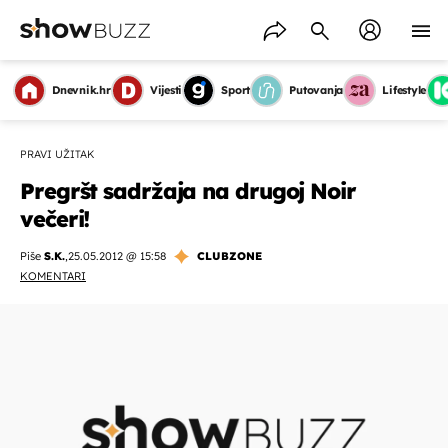
Dnevnik.hr
Vijesti
Sport
Putovanja
Lifestyle
PRAVI UŽITAK
Pregršt sadržaja na drugoj Noir
večeri!
Piše
S.K.
,
25.05.2012 @ 15:58
CLUBZONE
KOMENTARI
OMOGUĆI OBAVIJESTI