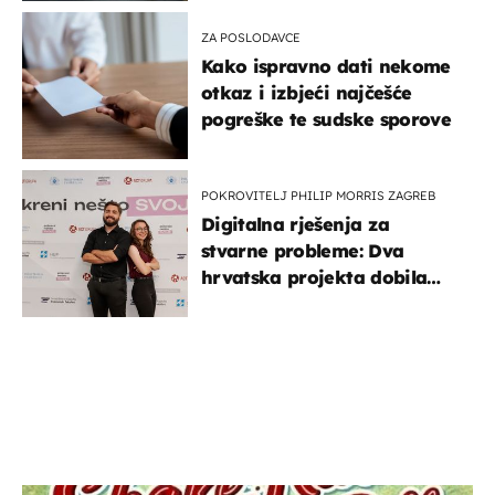
ZA POSLODAVCE
Kako ispravno dati nekome
otkaz i izbjeći najčešće
pogreške te sudske sporove
POKROVITELJ PHILIP MORRIS ZAGREB
Digitalna rješenja za
stvarne probleme: Dva
hrvatska projekta dobila
potporu za razvoj