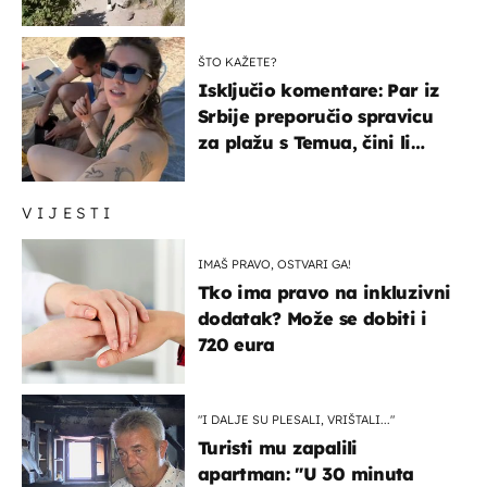
čekao…
ŠTO KAŽETE?
Isključio komentare: Par iz
Srbije preporučio spravicu
za plažu s Temua, čini li
vam se ovo sigurnim?
VIJESTI
IMAŠ PRAVO, OSTVARI GA!
Tko ima pravo na inkluzivni
dodatak? Može se dobiti i
720 eura
"I DALJE SU PLESALI, VRIŠTALI..."
Turisti mu zapalili
apartman: "U 30 minuta