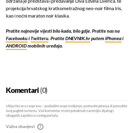
održana je predstava i predavanje Diva Edvina Liverića, te
projekcija hrvatskog kratkometražnog neo-noir filma Iris,
kao i noćni maraton noir klasika.
Pratite najnovije vijesti bilo kada, bilo gdje. Pratite nas na
Facebooku
i
Twitteru
. Pratite
DNEVNIK.hr
putem
iPhonea
i
ANDROID
mobilnih uređaja.
Komentari
(0)
Uključite se u raspravu – podijelite svoje mišljenje, postavite pitanja ili ponudite
svoj pogled na temu. Vaš komentar može potaknuti zanimljiv dijalog i
obogatiti zajednicu našeg portala.
Važna obavijest
!