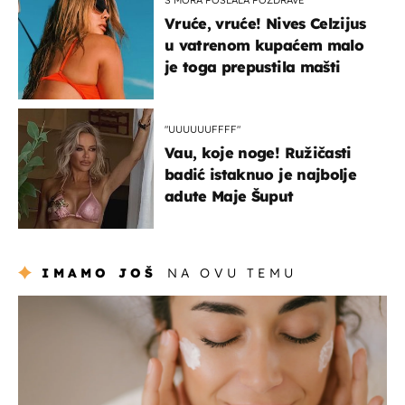
Vruće, vruće! Nives Celzijus
u vatrenom kupaćem malo
je toga prepustila mašti
"UUUUUUFFFF"
Vau, koje noge! Ružičasti
badić istaknuo je najbolje
adute Maje Šuput
IMAMO JOŠ
NA OVU TEMU
moda & ljepota