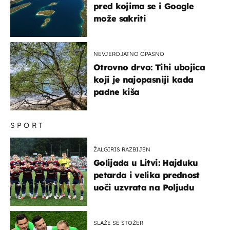
pred kojima se i Google
može sakriti
NEVJEROJATNO OPASNO
Otrovno drvo: Tihi ubojica
koji je najopasniji kada
padne kiša
SPORT
ŽALGIRIS RAZBIJEN
Golijada u Litvi: Hajduku
petarda i velika prednost
uoči uzvrata na Poljudu
SLAŽE SE STOŽER