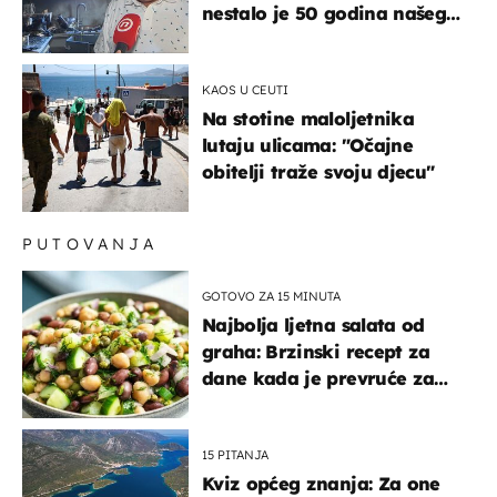
nestalo je 50 godina našeg
života, supruga i ja ne
možemo oka sklopiti"
KAOS U CEUTI
Na stotine maloljetnika
lutaju ulicama: "Očajne
obitelji traže svoju djecu"
PUTOVANJA
GOTOVO ZA 15 MINUTA
Najbolja ljetna salata od
graha: Brzinski recept za
dane kada je prevruće za
kuhanje
15 PITANJA
Kviz općeg znanja: Za one