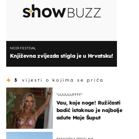
NOIR FESTIVAL
Književna zvijezda stigla je u Hrvatsku!
3
vijesti o kojima se priča
"UUUUUUFFFF"
Vau, koje noge! Ružičasti
badić istaknuo je najbolje
adute Maje Šuput
RASKOŠNA PROSLAVA