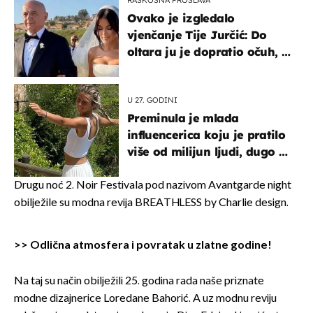
Ovako je izgledalo
vjenčanje Tije Jurčić: Do
oltara ju je dopratio očuh, a
slavilo se uz Olivera i Rozgu
U 27. GODINI
Preminula je mlada
influencerica koju je pratilo
više od milijun ljudi, dugo se
borila s opakom bolesti
Drugu noć 2. Noir Festivala pod nazivom Avantgarde night
obilježile su modna revija BREATHLESS by Charlie design.
>>
Odlična atmosfera i povratak u zlatne godine!
Na taj su način obilježili 25. godina rada naše priznate
modne dizajnerice Loredane Bahorić. A uz modnu reviju