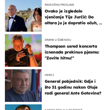
RASKOŠNA PROSLAVA
Ovako je izgledalo
vjenčanje Tije Jurčić: Do
oltara ju je dopratio očuh, a
slavilo se uz Olivera i Rozgu
DRAMA U ŠIBENIKU
Thompson usred koncerta
iznenada prekinuo pjesmu:
"Zovite hitnu!"
HEROJ
General pobjednik: Gdje i
što 31 godinu nakon Oluje
radi general Ante Gotovina?
S MORA POSLALA POZDRAVE