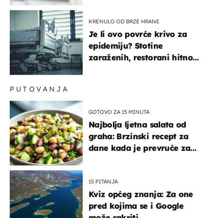
KRENULO OD BRZE HRANE
Je li ovo povrće krivo za
epidemiju? Stotine
zaraženih, restorani hitno
povukli proizvod
PUTOVANJA
GOTOVO ZA 15 MINUTA
Najbolja ljetna salata od
graha: Brzinski recept za
dane kada je prevruće za
kuhanje
15 PITANJA
Kviz općeg znanja: Za one
pred kojima se i Google
može sakriti