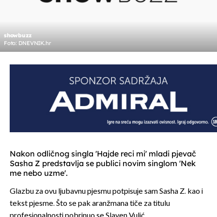
showbuzz
Foto: DNEVNIK.hr
Nakon odličnog singla 'Hajde reci mi' mladi pjevač
Sasha Z predstavlja se publici novim singlom 'Nek
me nebo uzme'.
Glazbu za ovu ljubavnu pjesmu potpisuje sam Sasha Z. kao i
tekst pjesme. Što se pak aranžmana tiče za titulu
profesionalnosti pobrinuo se Slaven Vulić.