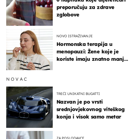
preporučuju za zdrave
zglobove
NOVO ISTRAŽIVANJE
Hormonska terapija u
menopauzi: Žene koje je
koriste imaju znatno manji
rizik od ovoga
NOVAC
TREĆI UNIKATNI BUGATTI
Nazvan je po vrsti
srednjovjekovnog viteškog
konja i visok samo metar
ZA POSLODAVCE