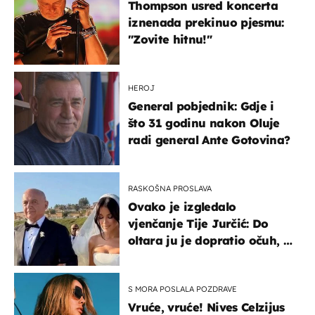
Thompson usred koncerta
iznenada prekinuo pjesmu:
"Zovite hitnu!"
HEROJ
General pobjednik: Gdje i
što 31 godinu nakon Oluje
radi general Ante Gotovina?
RASKOŠNA PROSLAVA
Ovako je izgledalo
vjenčanje Tije Jurčić: Do
oltara ju je dopratio očuh, a
slavilo se uz Olivera i Rozgu
S MORA POSLALA POZDRAVE
Vruće, vruće! Nives Celzijus