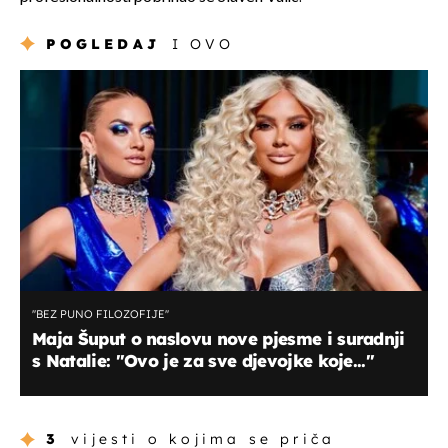
POGLEDAJ
I OVO
''BEZ PUNO FILOZOFIJE''
Maja Šuput o naslovu nove pjesme i suradnji
s Natalie: ''Ovo je za sve djevojke koje...''
3
vijesti o kojima se priča