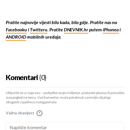
Pratite najnovije vijesti bilo kada, bilo gdje. Pratite nas na
Facebooku
i
Twitteru
. Pratite
DNEVNIK.hr
putem
iPhonea
i
ANDROID
mobilnih uređaja.
Komentari
(0)
Uključite se u raspravu – podijelite svoje mišljenje, postavite pitanja ili ponudite
svoj pogled na temu. Vaš komentar može potaknuti zanimljiv dijalog i
obogatiti zajednicu našeg portala.
Važna obavijest
!