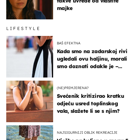
takve uvrede od vlastite
majke
LIFESTYLE
BAŠ EFEKTNA
Kada smo na zadarskoj rivi
ugledali ovu haljinu, morali
smo doznati odakle je –
košta samo 18 eura
(NE)PRIMJERENA?
Svećenik kritizirao kratku
odjeću usred toplinskog
vala, slažete li se s njim?
NAJSIGURNIJI OBLIK REKREACIJE