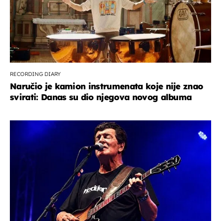
RECORDING DIARY
Naručio je kamion instrumenata koje nije znao
svirati: Danas su dio njegova novog albuma