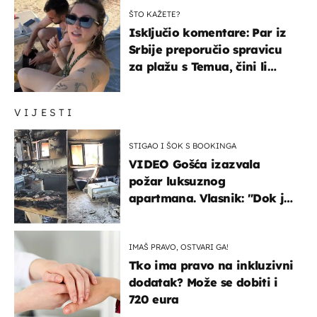
ŠTO KAŽETE?
Isključio komentare: Par iz
Srbije preporučio spravicu
za plažu s Temua, čini li
vam se ovo sigurnim?
VIJESTI
STIGAO I ŠOK S BOOKINGA
VIDEO Gošća izazvala
požar luksuznog
apartmana. Vlasnik: "Dok je
gorjelo, smijali su se, pili i
pokazivali mi srednji prst"
IMAŠ PRAVO, OSTVARI GA!
Tko ima pravo na inkluzivni
dodatak? Može se dobiti i
720 eura