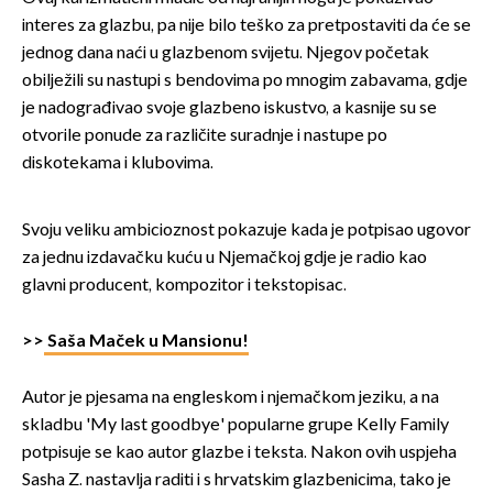
interes za glazbu, pa nije bilo teško za pretpostaviti da će se
jednog dana naći u glazbenom svijetu. Njegov početak
obilježili su nastupi s bendovima po mnogim zabavama, gdje
je nadograđivao svoje glazbeno iskustvo, a kasnije su se
otvorile ponude za različite suradnje i nastupe po
diskotekama i klubovima.
Svoju veliku ambicioznost pokazuje kada je potpisao ugovor
za jednu izdavačku kuću u Njemačkoj gdje je radio kao
glavni producent, kompozitor i tekstopisac.
>>
Saša Maček u Mansionu!
Autor je pjesama na engleskom i njemačkom jeziku, a na
skladbu 'My last goodbye' popularne grupe Kelly Family
potpisuje se kao autor glazbe i teksta. Nakon ovih uspjeha
Sasha Z. nastavlja raditi i s hrvatskim glazbenicima, tako je