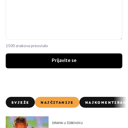
1500 znakova preostalo
Prijavite se
SVJEŽE
NAJČITANIJE
NAJKOMENTIRAN
DRAMA U ŠIBENIKU