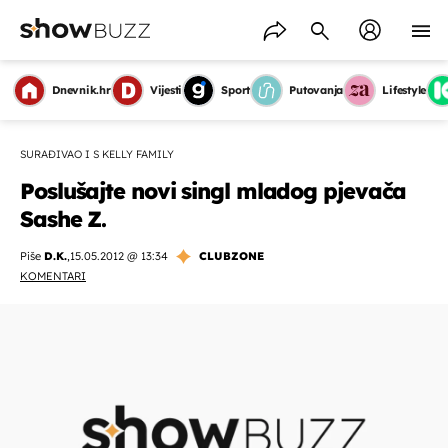
Dnevnik.hr
Vijesti
Sport
Putovanja
Lifestyle
SURAĐIVAO I S KELLY FAMILY
Poslušajte novi singl mladog pjevača
Sashe Z.
Piše
D.K.
,
15.05.2012 @ 13:34
CLUBZONE
KOMENTARI
OMOGUĆI OBAVIJESTI