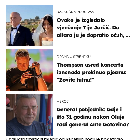
RASKOŠNA PROSLAVA
Ovako je izgledalo
vjenčanje Tije Jurčić: Do
oltara ju je dopratio očuh, a
slavilo se uz Olivera i Rozgu
DRAMA U ŠIBENIKU
Thompson usred koncerta
iznenada prekinuo pjesmu:
"Zovite hitnu!"
HEROJ
General pobjednik: Gdje i
što 31 godinu nakon Oluje
radi general Ante Gotovina?
Ovaj karizmatični mladić od najranijih nogu je pokazivao