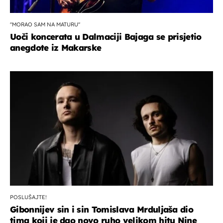
''MORAO SAM NA MATURU''
Uoči koncerata u Dalmaciji Bajaga se prisjetio
anegdote iz Makarske
POSLUŠAJTE!
Gibonnijev sin i sin Tomislava Mrduljaša dio
tima koji je dao novo ruho velikom hitu Nine