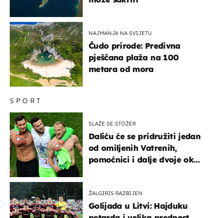
NAJMANJA NA SVIJETU
Čudo prirode: Predivna
pješčana plaža na 100
metara od mora
SPORT
SLAŽE SE STOŽER
Daliću će se pridružiti jedan
od omiljenih Vatrenih,
pomoćnici i dalje dvoje oko
ponude
ŽALGIRIS RAZBIJEN
Golijada u Litvi: Hajduku
petarda i velika prednost