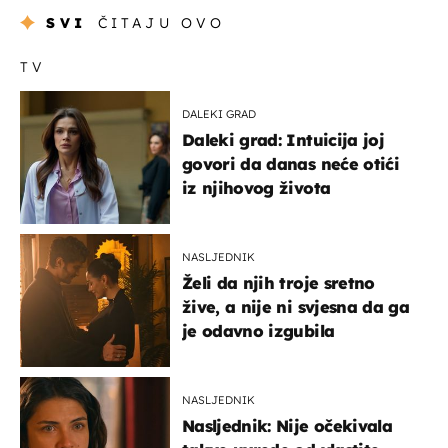
SVI
ČITAJU OVO
TV
DALEKI GRAD
Daleki grad: Intuicija joj
govori da danas neće otići
iz njihovog života
NASLJEDNIK
Želi da njih troje sretno
žive, a nije ni svjesna da ga
je odavno izgubila
NASLJEDNIK
Nasljednik: Nije očekivala