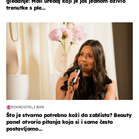
gledanje: Mali uređaj koji je još jednom oživio
trenutke s ple...
moda & ljepota
POKROVITELJ BIPA
Što je stvarno potrebno koži da zablista? Beauty
panel otvorio pitanja koja si i same često
postavljamo...