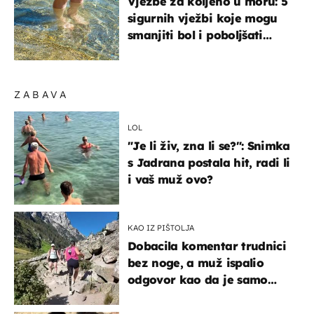
Vježbe za koljeno u moru: 5
sigurnih vježbi koje mogu
smanjiti bol i poboljšati
pokretljivost
ZABAVA
LOL
"Je li živ, zna li se?": Snimka
s Jadrana postala hit, radi li
i vaš muž ovo?
KAO IZ PIŠTOLJA
Dobacila komentar trudnici
bez noge, a muž ispalio
odgovor kao da je samo
čekao…