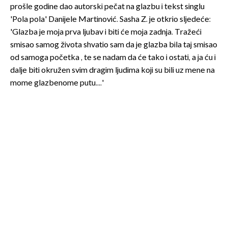
prošle godine dao autorski pečat na glazbu i tekst singlu
'Pola pola' Danijele Martinović. Sasha Z. je otkrio sljedeće:
'Glazba je moja prva ljubav i biti će moja zadnja. Tražeći
smisao samog života shvatio sam da je glazba bila taj smisao
od samoga početka , te se nadam da će tako i ostati, a ja ću i
dalje biti okružen svim dragim ljudima koji su bili uz mene na
mome glazbenome putu....'