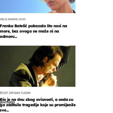
VRLO ZANIMLJIVO!
Franka Batelić pokazala što nosi na
more, bez ovoga ne može ni na
a
odmoru...
ju
i.
ŽIVOT ISPISAN TUGOM
Bio je na dnu zbog ovisnosti, a onda su
jevnijeg
ga zadesile tragedije koje su promijenile
sve...