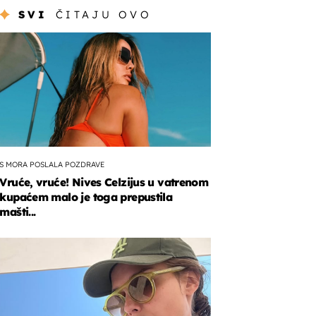
SVI
ČITAJU OVO
S MORA POSLALA POZDRAVE
Vruće, vruće! Nives Celzijus u vatrenom
kupaćem malo je toga prepustila
mašti...