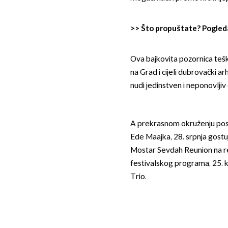
>>
Što propuštate? Pogleda
Ova bajkovita pozornica teš
na Grad i cijeli dubrovački arh
nudi jedinstven i neponovljiv d
A prekrasnom okruženju posjet
Ede Maajka, 28. srpnja gost
Mostar Sevdah Reunion na re
festivalskog programa, 25. 
Trio.