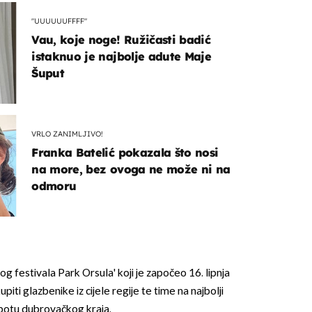
"UUUUUUFFFF"
Vau, koje noge! Ružičasti badić
istaknuo je najbolje adute Maje
Šuput
VRLO ZANIMLJIVO!
Franka Batelić pokazala što nosi
na more, bez ovoga ne može ni na
odmoru
 festivala Park Orsula' koji je započeo 16. lipnja
piti glazbenike iz cijele regije te time na najbolji
epotu dubrovačkog kraja.