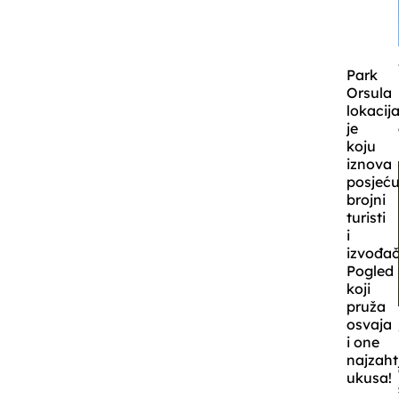
Park
Orsula
lokacij
je
koju
iznova
posjeću
brojni
turisti
i
izvođač
Pogled
koji
pruža
osvaja
i one
najzaht
ukusa!