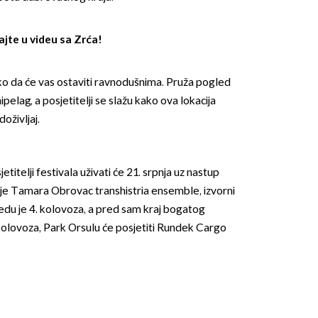
jte u videu sa Zrća!
ko da će vas ostaviti ravnodušnima. Pruža pogled
ipelag, a posjetitelji se slažu kako ova lokacija
oživljaj.
OMOGUĆI OBAVIJESTI
itelji festivala uživati će 21. srpnja uz nastup
uje Tamara Obrovac transhistria ensemble, izvorni
du je 4. kolovoza, a pred sam kraj bogatog
kolovoza, Park Orsulu će posjetiti Rundek Cargo