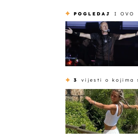
POGLEDAJ
I OVO
3
vijesti o kojima