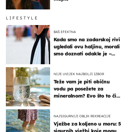
LIFESTYLE
BAŠ EFEKTNA
Kada smo na zadarskoj rivi
ugledali ovu haljinu, morali
smo doznati odakle je –
košta samo 18 eura
NIJE UVIJEK NAJBOLJI IZBOR
Teže vam je piti običnu
vodu pa posežete za
mineralnom? Evo što to čini
organizmu
NAJSIGURNIJI OBLIK REKREACIJE
Vježbe za koljeno u moru: 5
sigurnih vježbi koje mogu