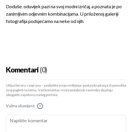
Doduše, oduvijek pazi na svoj modni izričaj, a poznata je po
zanimljivim odjevnim kombinacijama. U priloženoj galeriji
fotografija podsjećamo na neke od njih.
Komentari
(0)
Uključite se u raspravu – podijelite svoje mišljenje, postavite pitanja ili ponudite
svoj pogled na temu. Vaš komentar može potaknuti zanimljiv dijalog i
obogatiti zajednicu našeg portala.
Važna obavijest
!