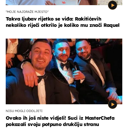
"MOJE NAJDRAŽE MJESTO"
Takva ljubav rijetko se viđa: Rakitićevih
nekoliko riječi otkrilo je koliko mu znači Raquel
NISU MOGLI ODOLJETI
Ovako ih još niste vidjeli! Suci iz MasterChefa
pokazali svoju potpuno drukčiju stranu