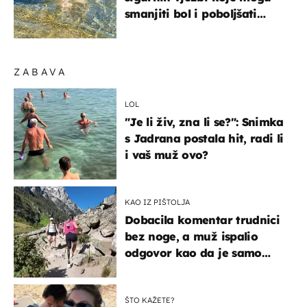
smanjiti bol i poboljšati
pokretljivost
ZABAVA
LOL
"Je li živ, zna li se?": Snimka
s Jadrana postala hit, radi li
i vaš muž ovo?
KAO IZ PIŠTOLJA
Dobacila komentar trudnici
bez noge, a muž ispalio
odgovor kao da je samo
čekao…
ŠTO KAŽETE?