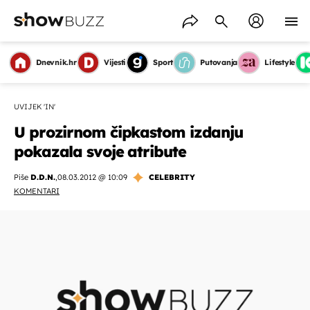
Dnevnik.hr
Vijesti
Sport
Putovanja
Lifestyle
UVIJEK 'IN'
U prozirnom čipkastom izdanju
pokazala svoje atribute
Piše
D.D.N.
,
08.03.2012 @ 10:09
CELEBRITY
KOMENTARI
OMOGUĆI OBAVIJESTI