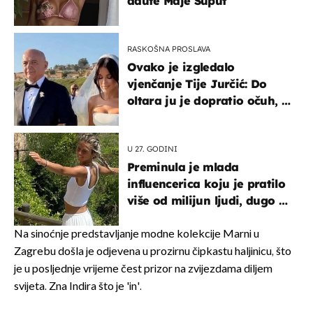
adute Maje Šuput
RASKOŠNA PROSLAVA
Ovako je izgledalo
vjenčanje Tije Jurčić: Do
oltara ju je dopratio očuh, a
slavilo se uz Olivera i Rozgu
U 27. GODINI
Preminula je mlada
influencerica koju je pratilo
više od milijun ljudi, dugo se
borila s opakom bolesti
Na sinoćnje predstavljanje modne kolekcije Marni u
Zagrebu došla je odjevena u prozirnu čipkastu haljinicu, što
je u posljednje vrijeme čest prizor na zvijezdama diljem
svijeta. Zna Indira što je 'in'.