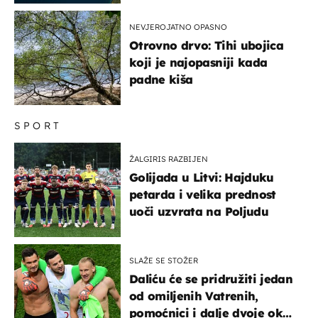
NEVJEROJATNO OPASNO
Otrovno drvo: Tihi ubojica
koji je najopasniji kada
padne kiša
SPORT
ŽALGIRIS RAZBIJEN
Golijada u Litvi: Hajduku
petarda i velika prednost
uoči uzvrata na Poljudu
SLAŽE SE STOŽER
Daliću će se pridružiti jedan
od omiljenih Vatrenih,
pomoćnici i dalje dvoje oko