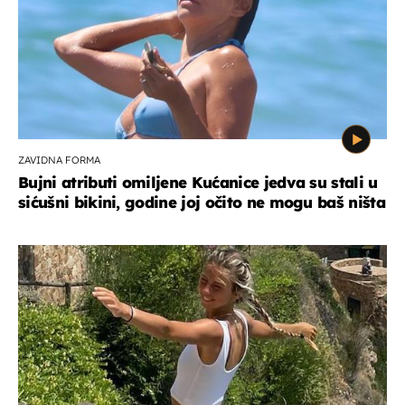
ZAVIDNA FORMA
Bujni atributi omiljene Kućanice jedva su stali u
sićušni bikini, godine joj očito ne mogu baš ništa