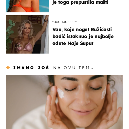
je toga prepustila mašti
"UUUUUUFFFF"
Vau, koje noge! Ružičasti
badić istaknuo je najbolje
adute Maje Šuput
IMAMO JOŠ
NA OVU TEMU
moda & ljepota