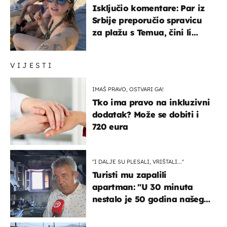
Isključio komentare: Par iz
Srbije preporučio spravicu
za plažu s Temua, čini li
vam se ovo sigurnim?
VIJESTI
IMAŠ PRAVO, OSTVARI GA!
Tko ima pravo na inkluzivni
dodatak? Može se dobiti i
720 eura
"I DALJE SU PLESALI, VRIŠTALI..."
Turisti mu zapalili
apartman: "U 30 minuta
nestalo je 50 godina našeg
života, supruga i ja ne
možemo oka sklopiti"