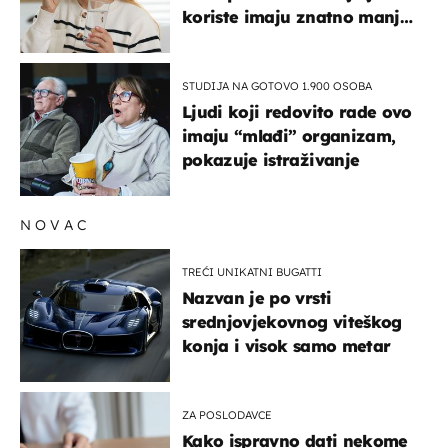
koriste imaju znatno manji
rizik od ovoga
STUDIJA NA GOTOVO 1.900 OSOBA
Ljudi koji redovito rade ovo
imaju “mlađi” organizam,
pokazuje istraživanje
NOVAC
TREĆI UNIKATNI BUGATTI
Nazvan je po vrsti
srednjovjekovnog viteškog
konja i visok samo metar
ZA POSLODAVCE
Kako ispravno dati nekome