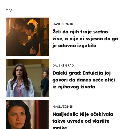
TV
NASLJEDNIK
Želi da njih troje sretno
žive, a nije ni svjesna da ga
je odavno izgubila
DALEKI GRAD
Daleki grad: Intuicija joj
govori da danas neće otići
iz njihovog života
NASLJEDNIK
Nasljednik: Nije očekivala
takve uvrede od vlastite
majke