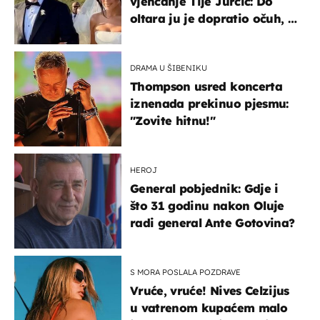
vjenčanje Tije Jurčić: Do
oltara ju je dopratio očuh, a
slavilo se uz Olivera i Rozgu
DRAMA U ŠIBENIKU
Thompson usred koncerta
iznenada prekinuo pjesmu:
"Zovite hitnu!"
HEROJ
General pobjednik: Gdje i
što 31 godinu nakon Oluje
radi general Ante Gotovina?
S MORA POSLALA POZDRAVE
Vruće, vruće! Nives Celzijus
u vatrenom kupaćem malo