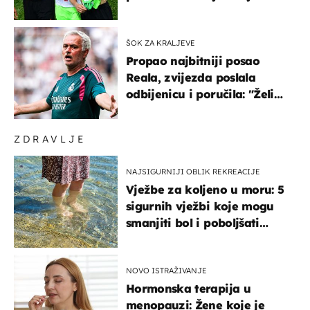
ponude
ŠOK ZA KRALJEVE
Propao najbitniji posao
Reala, zvijezda poslala
odbijenicu i poručila: "Želim
u Barcelonu"
ZDRAVLJE
NAJSIGURNIJI OBLIK REKREACIJE
Vježbe za koljeno u moru: 5
sigurnih vježbi koje mogu
smanjiti bol i poboljšati
pokretljivost
NOVO ISTRAŽIVANJE
Hormonska terapija u
menopauzi: Žene koje je