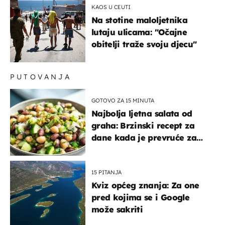
KAOS U CEUTI
Na stotine maloljetnika
lutaju ulicama: "Očajne
obitelji traže svoju djecu"
PUTOVANJA
GOTOVO ZA 15 MINUTA
Najbolja ljetna salata od
graha: Brzinski recept za
dane kada je prevruće za
kuhanje
15 PITANJA
Kviz općeg znanja: Za one
pred kojima se i Google
može sakriti