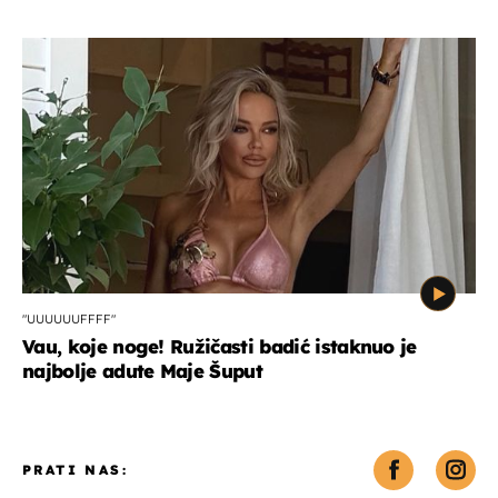
"UUUUUUFFFF"
Vau, koje noge! Ružičasti badić istaknuo je
najbolje adute Maje Šuput
PRATI NAS: