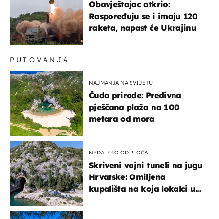
Obavještajac otkrio:
Raspoređuju se i imaju 120
raketa, napast će Ukrajinu
PUTOVANJA
NAJMANJA NA SVIJETU
Čudo prirode: Predivna
pješčana plaža na 100
metara od mora
NEDALEKO OD PLOČA
Skriveni vojni tuneli na jugu
Hrvatske: Omiljena
kupališta na koja lokalci u
miru dolaze roniti i skakati
u more