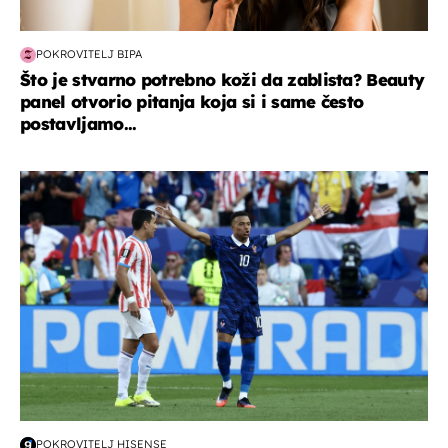
POKROVITELJ BIPA
Što je stvarno potrebno koži da zablista? Beauty
panel otvorio pitanja koja si i same često
postavljamo...
svjetsko prvenstvo 2026
POKROVITELJ HISENSE