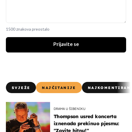
1500 znakova preostalo
Prijavite se
SVJEŽE
NAJČITANIJE
NAJKOMENTIRAN
DRAMA U ŠIBENIKU
Thompson usred koncerta
iznenada prekinuo pjesmu:
"Zovite hitnu!"