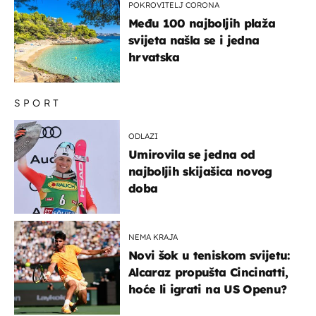
POKROVITELJ CORONA
Među 100 najboljih plaža
svijeta našla se i jedna
hrvatska
SPORT
ODLAZI
Umirovila se jedna od
najboljih skijašica novog
doba
NEMA KRAJA
Novi šok u teniskom svijetu:
Alcaraz propušta Cincinatti,
hoće li igrati na US Openu?