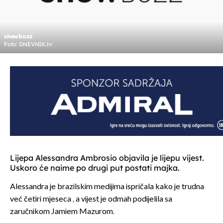
showbuzz
Foto: DNEVNIK.hr
Lijepa Alessandra Ambrosio objavila je lijepu vijest.
Uskoro će naime po drugi put postati majka.
Alessandra je brazilskim medijima ispričala kako je trudna
već četiri mjeseca , a vijest je odmah podijelila sa
zaručnikom Jamiem Mazurom.