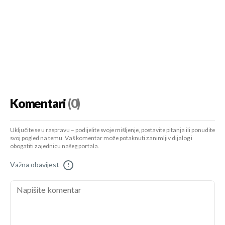
Komentari
(0)
Uključite se u raspravu – podijelite svoje mišljenje, postavite pitanja ili ponudite
svoj pogled na temu. Vaš komentar može potaknuti zanimljiv dijalog i
obogatiti zajednicu našeg portala.
Važna obavijest
!