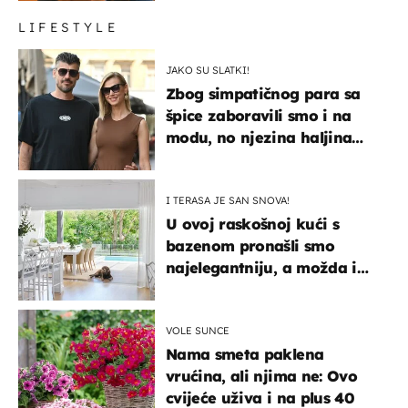
LIFESTYLE
JAKO SU SLATKI!
Zbog simpatičnog para sa
špice zaboravili smo i na
modu, no njezina haljina
itekako nas se dojmila
I TERASA JE SAN SNOVA!
U ovoj raskošnoj kući s
bazenom pronašli smo
najelegantniju, a možda i
najljepšu bijelu kuhinju
VOLE SUNCE
Nama smeta paklena
vrućina, ali njima ne: Ovo
cvijeće uživa i na plus 40