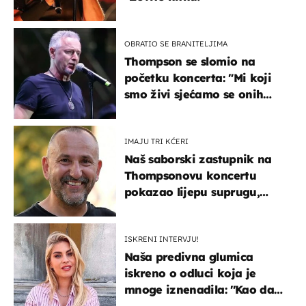
OBRATIO SE BRANITELJIMA
Thompson se slomio na
početku koncerta: "Mi koji
smo živi sjećamo se onih
koji nisu..."
IMAJU TRI KĆERI
Naš saborski zastupnik na
Thompsonovu koncertu
pokazao lijepu suprugu,
koja godinama izbjegava
javnost
ISKRENI INTERVJU!
Naša predivna glumica
iskreno o odluci koja je
mnoge iznenadila: ''Kao da
mi je veliki teret pao s leđa''