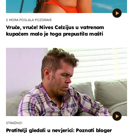
S MORA POSLALA POZDRAVE
Vruće, vruće! Nives Celzijus u vatrenom
kupaćem malo je toga prepustila mašti
STRAŠNO!
Pratitelji gledali u nevjerici: Poznati bloger