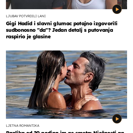
LJUBAV POTVRDILI LANI
Gigi Hadid i slavni glumac potajno izgovorili
sudbonosno "da"? Jedan detalj s putovanja
raspirio je glasine
LJETNA ROMANTIKA
Razlika od 20 godina im ne smeta: Nježnosti na