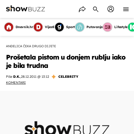
Dnevnik.hr
Vijesti
Sport
Putovanja
Lifestyle
ANĐELICA ČEKA DRUGO DIJETE
Prošetala pistom u donjem rublju iako
je bila trudna
Piše
D.K.
,
28.12.2011 @ 13:12
CELEBRITY
KOMENTARI
OMOGUĆI OBAVIJESTI