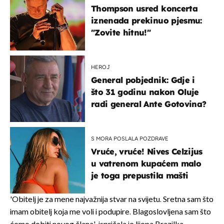
Thompson usred koncerta
iznenada prekinuo pjesmu:
"Zovite hitnu!"
HEROJ
General pobjednik: Gdje i
što 31 godinu nakon Oluje
radi general Ante Gotovina?
S MORA POSLALA POZDRAVE
Vruće, vruće! Nives Celzijus
u vatrenom kupaćem malo
je toga prepustila mašti
'Obitelj je za mene najvažnija stvar na svijetu. Sretna sam što
imam obitelj koja me voli i podupire. Blagoslovljena sam što