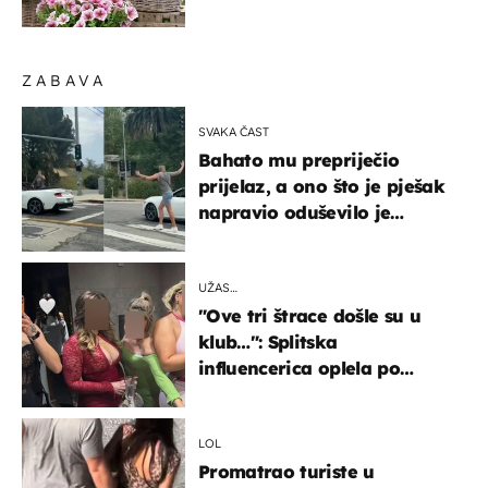
ZABAVA
SVAKA ČAST
Bahato mu prepriječio
prijelaz, a ono što je pješak
napravio oduševilo je
društvene mreže
UŽAS…
"Ove tri štrace došle su u
klub…": Splitska
influencerica oplela po
ženama zbog užasnog
ponašanja
LOL
Promatrao turiste u