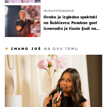
VELIKA FOTOGALERIJA
Ovako je izgledao spektakl
na Šubićevcu: Poseban gost
iznenadio je tisuće ljudi na
Thompsonovu koncertu
IMAMO JOŠ
NA OVU TEMU
moda & ljepota