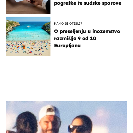
pogreške te sudske sporove
KAMO BI OTIŠLI?
O preseljenju u inozemstvo
razmišlja 9 od 10
Europljana