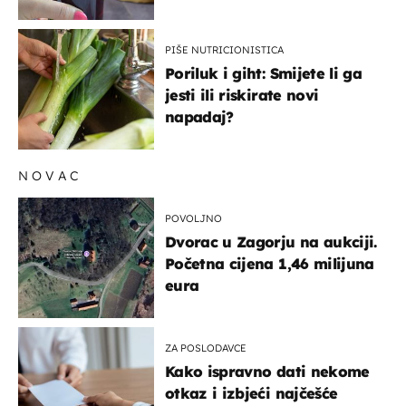
PIŠE NUTRICIONISTICA
Poriluk i giht: Smijete li ga
jesti ili riskirate novi
napadaj?
NOVAC
POVOLJNO
Dvorac u Zagorju na aukciji.
Početna cijena 1,46 milijuna
eura
ZA POSLODAVCE
Kako ispravno dati nekome
otkaz i izbjeći najčešće