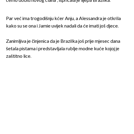
ćemo dobiti novog člana', ispričala je lijepa Brazilka.
Par već ima trogodišnju kćer Anju, a Alessandra je otkrila
kako su se ona i Jamie uvijek nadali da će imati još djece.
Zanimljiva je činjenica da je Brazilka još prije mjesec dana
šetala pistama i predstavljala rublje modne kuće kojoj je
zaštitno lice.