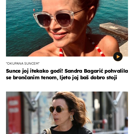
"OKUPANA SUNCEM"
Sunce joj itekako godi! Sandra Bagarić pohvalila
se brončanim tenom, ljeto joj baš dobro stoji