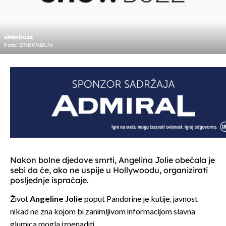
showbuzz
Foto: DNEVNIK.hr
Nakon bolne djedove smrti, Angelina Jolie obećala je
sebi da će, ako ne uspije u Hollywoodu, organizirati
posljednje ispraćaje.
Život
Angeline Jolie
poput Pandorine je kutije, javnost
nikad ne zna kojom bi zanimljivom informacijom slavna
glumica mogla iznenaditi.