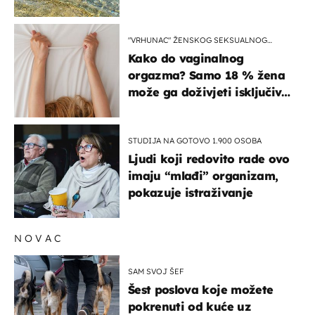
pokretljivost
"VRHUNAC" ŽENSKOG SEKSUALNOG
ISKUSTVA
Kako do vaginalnog
orgazma? Samo 18 % žena
može ga doživjeti isključivo
na ovaj način
STUDIJA NA GOTOVO 1.900 OSOBA
Ljudi koji redovito rade ovo
imaju “mlađi” organizam,
pokazuje istraživanje
NOVAC
SAM SVOJ ŠEF
Šest poslova koje možete
pokrenuti od kuće uz