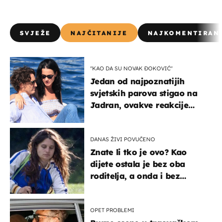
SVJEŽE
NAJČITANIJE
NAJKOMENTIRAN
"KAO DA SU NOVAK ĐOKOVIĆ"
Jedan od najpoznatijih
svjetskih parova stigao na
Jadran, ovakve reakcije
vjerojatno nisu očekivali
DANAS ŽIVI POVUČENO
Znate li tko je ovo? Kao
dijete ostala je bez oba
roditelja, a onda i bez
milijuna koje je trebala
naslijediti
OPET PROBLEMI