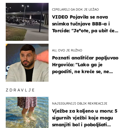
CIPELARILI GA DOK JE LEŽAO
VIDEO Pojavila se nova
snimka tučnjave BBB-a i
Torcide: "Je*ote, pa ubit će
ga!"
AU, OVO JE RUŽNO
Poznati analitičar popljuvao
Hrgovića: "Lako ga je
pogoditi, ne kreće se, ne
koristi noge..."
ZDRAVLJE
NAJSIGURNIJI OBLIK REKREACIJE
Vježbe za koljeno u moru: 5
sigurnih vježbi koje mogu
smanjiti bol i poboljšati