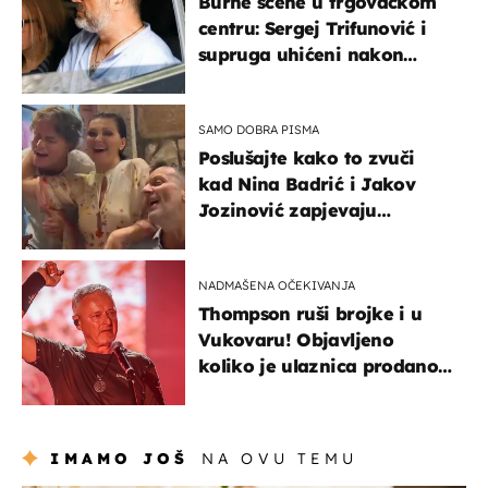
Burne scene u trgovačkom
centru: Sergej Trifunović i
supruga uhićeni nakon
svađe!
SAMO DOBRA PISMA
Poslušajte kako to zvuči
kad Nina Badrić i Jakov
Jozinović zapjevaju
Oliverov hit!
NADMAŠENA OČEKIVANJA
Thompson ruši brojke i u
Vukovaru! Objavljeno
koliko je ulaznica prodano
u kratkom vremenu
IMAMO JOŠ
NA OVU TEMU