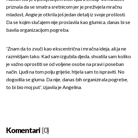
priznala da se smatra sretnicom jer je preživjela mračnu
mladost, Angie je otkrila još jedan detalj iz svoje prošlosti.
Da se kojim slučajem nije proslavila kao glumica, danas bi se
bavila organizacijom pogreba.
'Znam da to zvuči kao ekscentrična i mračna ideja, ali ja ne
razmišljam tako. Kad sam izgubila djeda, shvatila sam koliko
je važno oprostiti se od voljene osobe na pravi i poseban
način. Ljudi na tom polju griješe, htjela sam to ispraviti. No
dogodila se gluma. Da nije, danas bih organizirala pogrebe,
to bi bio moj put', izjavila je Angelina.
Komentari
(0)