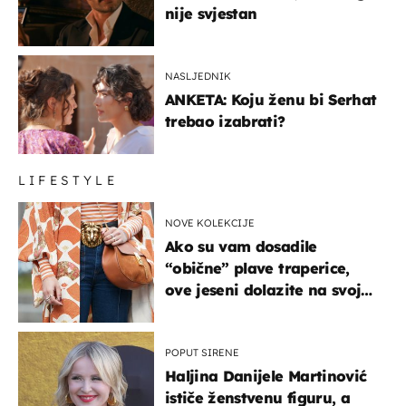
nije svjestan
NASLJEDNIK
ANKETA: Koju ženu bi Serhat
trebao izabrati?
LIFESTYLE
NOVE KOLEKCIJE
Ako su vam dosadile
“obične” plave traperice,
ove jeseni dolazite na svoje
- izdvajamo 15 hit modela
POPUT SIRENE
Haljina Danijele Martinović
ističe ženstvenu figuru, a