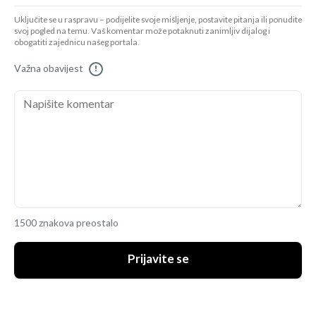
Uključite se u raspravu – podijelite svoje mišljenje, postavite pitanja ili ponudite
svoj pogled na temu. Vaš komentar može potaknuti zanimljiv dijalog i
obogatiti zajednicu našeg portala.
Važna obavijest
!
1500 znakova preostalo
Prijavite se