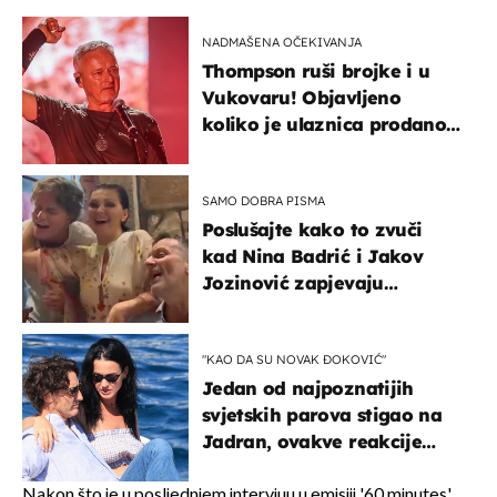
NADMAŠENA OČEKIVANJA
Thompson ruši brojke i u
Vukovaru! Objavljeno
koliko je ulaznica prodano
u kratkom vremenu
SAMO DOBRA PISMA
Poslušajte kako to zvuči
kad Nina Badrić i Jakov
Jozinović zapjevaju
Oliverov hit!
"KAO DA SU NOVAK ĐOKOVIĆ"
Jedan od najpoznatijih
svjetskih parova stigao na
Jadran, ovakve reakcije
vjerojatno nisu očekivali
Nakon što je u posljednjem intervjuu u emisiji '60 minutes'