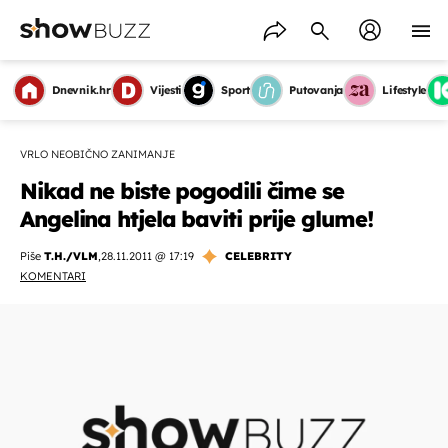
Dnevnik.hr
Vijesti
Sport
Putovanja
Lifestyle
VRLO NEOBIČNO ZANIMANJE
Nikad ne biste pogodili čime se
Angelina htjela baviti prije glume!
Piše
T.H./VLM
,
28.11.2011 @ 17:19
CELEBRITY
KOMENTARI
OMOGUĆI OBAVIJESTI