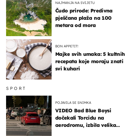
NAJMANJA NA SVIJETU
Čudo prirode: Predivna
pješčana plaža na 100
metara od mora
BON APPETIT!
Majke svih umaka: 5 kultnih
recepata koje moraju znati
svi kuhari
SPORT
POJAVILA SE SNIMKA
VIDEO Bad Blue Boysi
dočekali Torcidu na
aerodromu, izbila velika
masovna tučnjava