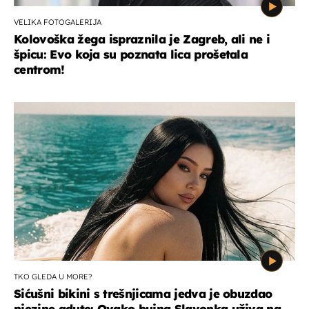
VELIKA FOTOGALERIJA
Kolovoška žega ispraznila je Zagreb, ali ne i
špicu: Evo koja su poznata lica prošetala
centrom!
TKO GLEDA U MORE?
Sićušni bikini s trešnjicama jedva je obuzdao
njezine adute: Ovako bujna Slavonka uživa na