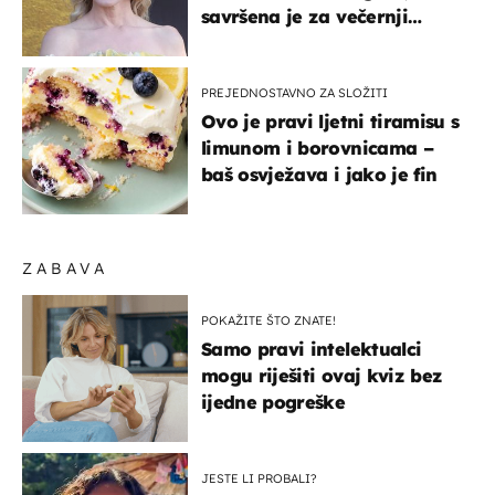
savršena je za večernji
izlazak na moru
PREJEDNOSTAVNO ZA SLOŽITI
Ovo je pravi ljetni tiramisu s
limunom i borovnicama –
baš osvježava i jako je fin
ZABAVA
POKAŽITE ŠTO ZNATE!
Samo pravi intelektualci
mogu riješiti ovaj kviz bez
ijedne pogreške
JESTE LI PROBALI?