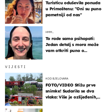
Turisticu oduševila ponuda
u Primoštenu: "Oni su puno
pametniji od nas"
HMM…
To rade samo psihopati:
Jedan detalj s mora može
vam otkriti puno o
prijateljima
VIJESTI
KOD BJELOVARA
FOTO/VIDEO Stižu prve
snimke! Sudarila se dva
vlaka: Više je ozlijeđenih,
hitne službe na terenu