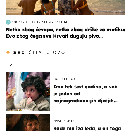
POKROVITELJ CARLSBERG CROATIA
Netko zbog ćevapa, netko zbog drške za motiku:
Evo zbog čega sve Hrvati duguju pivo...
SVI
ČITAJU OVO
TV
DALEKI GRAD
Ima tek šest godina, a već
je jedan od
najnagrađivanijih dječjih
glumaca
NASLJEDNIK
Rade mu iza leđa, a on toga