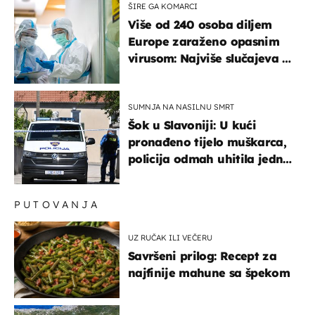
ŠIRE GA KOMARCI
Više od 240 osoba diljem
Europe zaraženo opasnim
virusom: Najviše slučajeva u
našem susjedstvu
SUMNJA NA NASILNU SMRT
Šok u Slavoniji: U kući
pronađeno tijelo muškarca,
policija odmah uhitila jednu
osobu
PUTOVANJA
UZ RUČAK ILI VEČERU
Savršeni prilog: Recept za
najfinije mahune sa špekom