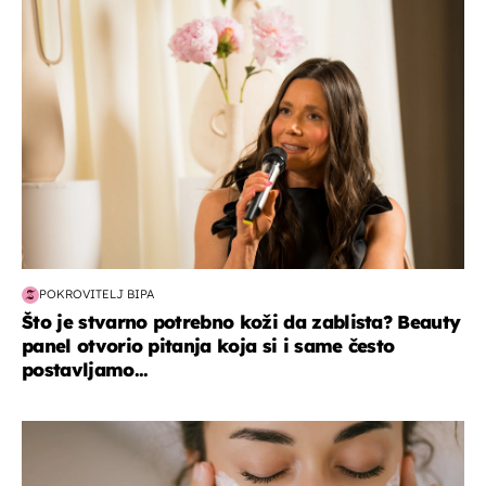
moda & ljepota
POKROVITELJ BIPA
Što je stvarno potrebno koži da zablista? Beauty
panel otvorio pitanja koja si i same često
postavljamo...
moda & ljepota