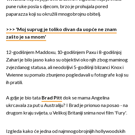
pune ruke posla s djecom, brzo je prohujala pored
paparazza koji su okružili mnogobrojnu obitelj.
>>> 'Moj suprug je toliko divan da uopće ne znam
zašto je sa mnom'
12-godišnjem Maddoxu, 10-godišnjem Paxu i 8-godišnjoj
Zahari je bilo jasno kako su objektivi oko njih zbog maminog
zvjezdanog statusa, ali neodoljivi 5-godišnji blizanci Knox i
Vivienne su pomalo zbunjeno pogledavali u fotografe koji su
ih pratili.
A gdje je bio tata
Brad Pitt
dok se mama Angelina
ukrcavala za put u Australiju? I Brad je prionuo na posao - na
drugom kraju svijeta, u Velikoj Britaniji snima novi film 'Fury'.
Izgleda kako će jedna od najmnogobrojnijih hollywoodskih