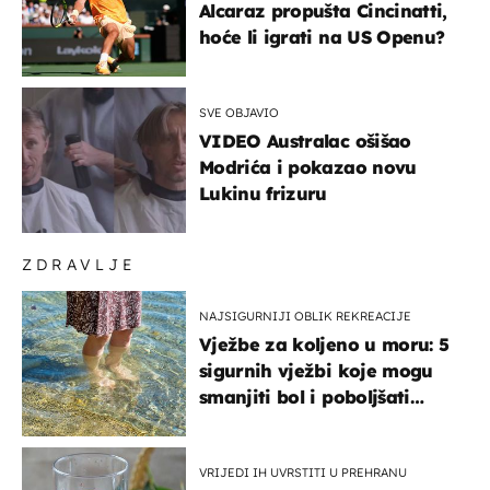
Alcaraz propušta Cincinatti,
hoće li igrati na US Openu?
SVE OBJAVIO
VIDEO Australac ošišao
Modrića i pokazao novu
Lukinu frizuru
ZDRAVLJE
NAJSIGURNIJI OBLIK REKREACIJE
Vježbe za koljeno u moru: 5
sigurnih vježbi koje mogu
smanjiti bol i poboljšati
pokretljivost
VRIJEDI IH UVRSTITI U PREHRANU