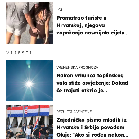
ponašanja
LOL
Promatrao turiste u
Hrvatskoj, njegova
zapažanja nasmijala cijelu
regiju
VIJESTI
VREMENSKA PROGNOZA
Nakon vrhunca toplinskog
vala stiže osvježenje: Dokad
će trajati otkrio je
meteorolog
REZULTAT RAZMJENE
Zajedničko pismo mladih iz
Hrvatske i Srbije povodom
Oluje: "Ako si rođen nakon