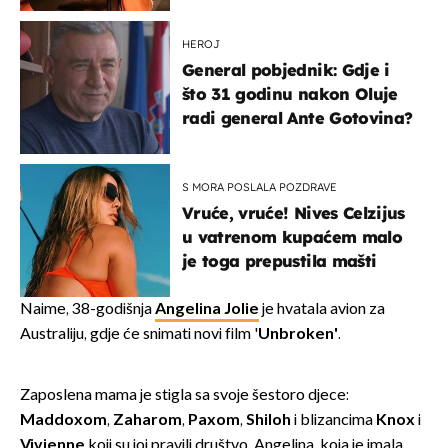
HEROJ
General pobjednik: Gdje i
što 31 godinu nakon Oluje
radi general Ante Gotovina?
S MORA POSLALA POZDRAVE
Vruće, vruće! Nives Celzijus
u vatrenom kupaćem malo
je toga prepustila mašti
Naime, 38-godišnja
Angelina Jolie
je hvatala avion za
Australiju, gdje će snimati novi film '
Unbroken'
.
Zaposlena mama je stigla sa svoje šestoro djece:
Maddoxom
,
Zaharom
,
Paxom
,
Shiloh
i blizancima
Knox
i
Vivienne
koji su joj pravili društvo. Angelina, koja je imala