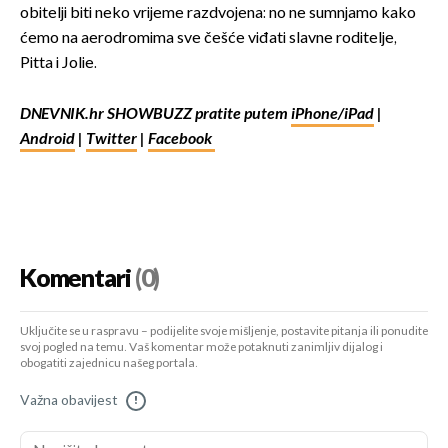
obitelji biti neko vrijeme razdvojena: no ne sumnjamo kako
ćemo na aerodromima sve češće viđati slavne roditelje,
Pitta i Jolie.
DNEVNIK.hr SHOWBUZZ pratite putem
iPhone/iPad
|
Android
|
Twitter
|
Facebook
Komentari
(0)
Uključite se u raspravu – podijelite svoje mišljenje, postavite pitanja ili ponudite
svoj pogled na temu. Vaš komentar može potaknuti zanimljiv dijalog i
obogatiti zajednicu našeg portala.
Važna obavijest
!