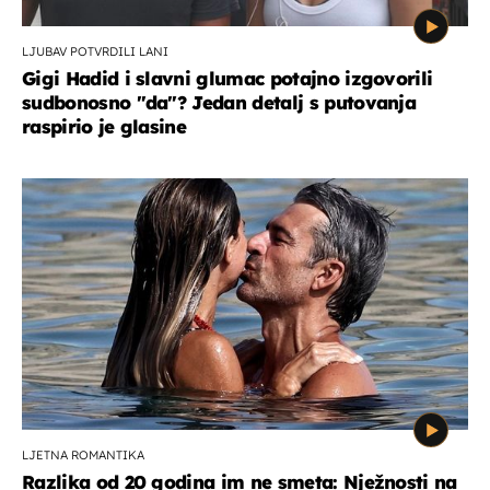
LJUBAV POTVRDILI LANI
Gigi Hadid i slavni glumac potajno izgovorili
sudbonosno "da"? Jedan detalj s putovanja
raspirio je glasine
LJETNA ROMANTIKA
Razlika od 20 godina im ne smeta: Nježnosti na