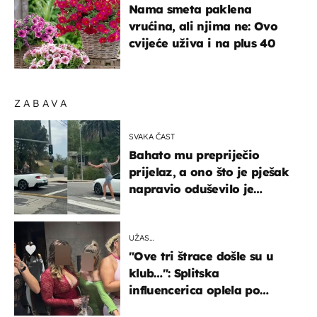
Nama smeta paklena
vrućina, ali njima ne: Ovo
cvijeće uživa i na plus 40
ZABAVA
SVAKA ČAST
Bahato mu prepriječio
prijelaz, a ono što je pješak
napravio oduševilo je
društvene mreže
UŽAS…
"Ove tri štrace došle su u
klub…": Splitska
influencerica oplela po
ženama zbog užasnog