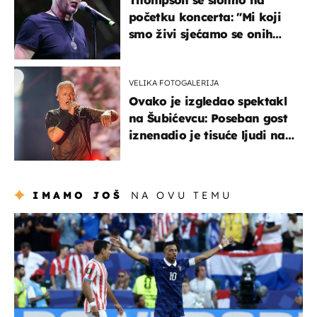
početku koncerta: "Mi koji
smo živi sjećamo se onih
koji nisu..."
VELIKA FOTOGALERIJA
Ovako je izgledao spektakl
na Šubićevcu: Poseban gost
iznenadio je tisuće ljudi na
Thompsonovu koncertu
IMAMO JOŠ
NA OVU TEMU
svjetsko prvenstvo 2026