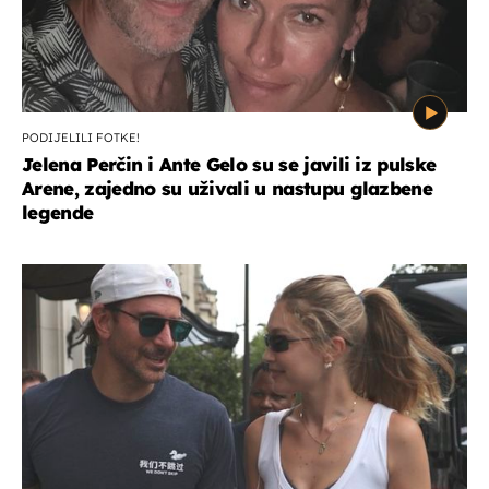
PODIJELILI FOTKE!
Jelena Perčin i Ante Gelo su se javili iz pulske
Arene, zajedno su uživali u nastupu glazbene
legende