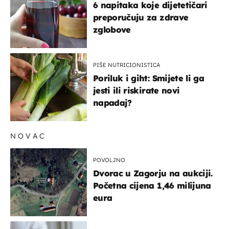
6 napitaka koje dijetetičari
preporučuju za zdrave
zglobove
PIŠE NUTRICIONISTICA
Poriluk i giht: Smijete li ga
jesti ili riskirate novi
napadaj?
NOVAC
POVOLJNO
Dvorac u Zagorju na aukciji.
Početna cijena 1,46 milijuna
eura