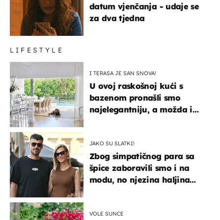
datum vjenčanja - udaje se
za dva tjedna
LIFESTYLE
I TERASA JE SAN SNOVA!
U ovoj raskošnoj kući s
bazenom pronašli smo
najelegantniju, a možda i
najljepšu bijelu kuhinju
JAKO SU SLATKI!
Zbog simpatičnog para sa
špice zaboravili smo i na
modu, no njezina haljina
itekako nas se dojmila
VOLE SUNCE