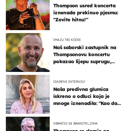
Thompson usred koncerta
iznenada prekinuo pjesmu:
"Zovite hitnu!"
IMAJU TRI KĆERI
Naš saborski zastupnik na
Thompsonovu koncertu
pokazao lijepu suprugu,
koja godinama izbjegava
javnost
ISKRENI INTERVJU!
Naša predivna glumica
iskreno o odluci koja je
mnoge iznenadila: ''Kao da
mi je veliki teret pao s leđa''
OBRATIO SE BRANITELJIMA
Thompson se slomio na