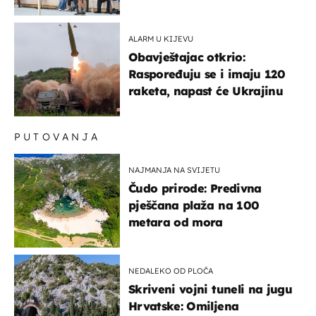
'95..."
ALARM U KIJEVU
Obavještajac otkrio:
Raspoređuju se i imaju 120
raketa, napast će Ukrajinu
PUTOVANJA
NAJMANJA NA SVIJETU
Čudo prirode: Predivna
pješčana plaža na 100
metara od mora
NEDALEKO OD PLOČA
Skriveni vojni tuneli na jugu
Hrvatske: Omiljena