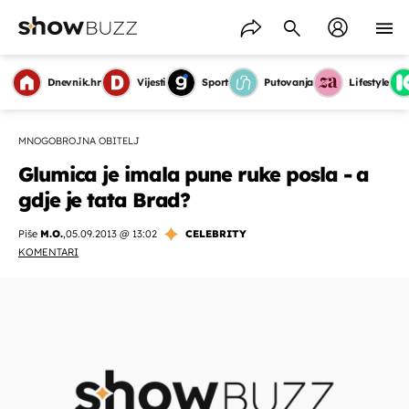
Dnevnik.hr
Vijesti
Sport
Putovanja
Lifestyle
MNOGOBROJNA OBITELJ
Glumica je imala pune ruke posla - a
gdje je tata Brad?
Piše
M.O.
,
05.09.2013 @ 13:02
CELEBRITY
KOMENTARI
OMOGUĆI OBAVIJESTI