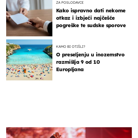
ZA POSLODAVCE
Kako ispravno dati nekome
otkaz i izbjeći najčešće
pogreške te sudske sporove
KAMO BI OTIŠLI?
O preseljenju u inozemstvo
razmišlja 9 od 10
Europljana