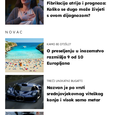
Fibrilacija atrija i prognoza:
Koliko se dugo može živjeti
s ovom dijagnozom?
NOVAC
KAMO BI OTIŠLI?
O preseljenju u inozemstvo
razmišlja 9 od 10
Europljana
TREĆI UNIKATNI BUGATTI
Nazvan je po vrsti
srednjovjekovnog viteškog
konja i visok samo metar