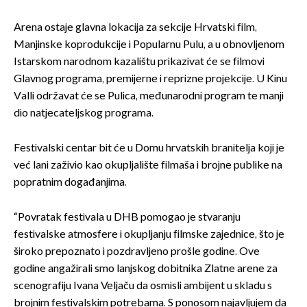
Arena ostaje glavna lokacija za sekcije Hrvatski film,
Manjinske koprodukcije i Popularnu Pulu, a u obnovljenom
Istarskom narodnom kazalištu prikazivat će se filmovi
Glavnog programa, premijerne i reprizne projekcije. U Kinu
Valli održavat će se Pulica, međunarodni program te manji
dio natjecateljskog programa.
Festivalski centar bit će u Domu hrvatskih branitelja koji je
već lani zaživio kao okupljalište filmaša i brojne publike na
popratnim događanjima.
“Povratak festivala u DHB pomogao je stvaranju
festivalske atmosfere i okupljanju filmske zajednice, što je
široko prepoznato i pozdravljeno prošle godine. Ove
godine angažirali smo lanjskog dobitnika Zlatne arene za
scenografiju Ivana Veljaču da osmisli ambijent u skladu s
brojnim festivalskim potrebama. S ponosom najavljujem da