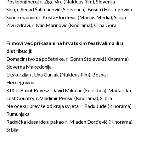
Posljednji heroj, r. Žiga Virc (Nukleus film), Slovenija
Sirin, r. Senad Šahmanović (Sekvenca), Bosna i Hercegovina
Sunce mamino, r. Kosta Đorđević (Marinis Media), Srbija
Živi i zdravi, r. Ivan Marinović (Kinorama), Crna Gora
Filmovi već prikazani na hrvatskim festivalima ili u
distribuciji:
Domaćinstvo za početnike, r. Goran Stolevski (Kinorama),
Sjeverna Makedonija
Ekskurzija, r. Una Gunjak (Nukleus film), Bosna i
Hercegovina
KIX, r. Bálint Révész, Dávid Mikulán (Eclectica), Mađarska
Lost Country, r. Vladimir Perišić (Kinorama), Srbija
Ne očekuj previše od kraja svijeta, r. Radu Jude (Kinorama),
Rumunjska
Radnička klasa ide u pakao, r. Mladen Đorđević (Kinorama),
Srbija