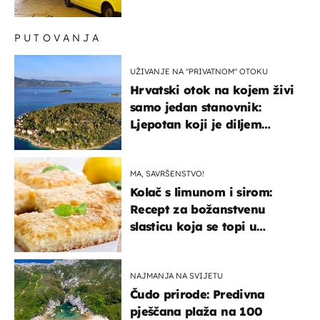
PUTOVANJA
UŽIVANJE NA "PRIVATNOM" OTOKU
Hrvatski otok na kojem živi
samo jedan stanovnik:
Ljepotan koji je diljem
svijeta poznat po svojem
"bijelom zlatu"
MA, SAVRŠENSTVO!
Kolač s limunom i sirom:
Recept za božanstvenu
slasticu koja se topi u
ustima
NAJMANJA NA SVIJETU
Čudo prirode: Predivna
pješčana plaža na 100