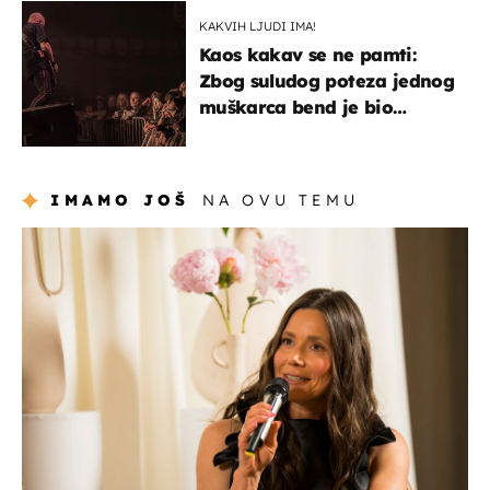
izazivaju nevjericu
KAKVIH LJUDI IMA!
Kaos kakav se ne pamti:
Zbog suludog poteza jednog
muškarca bend je bio
prisiljen prekinuti nastup
IMAMO JOŠ
NA OVU TEMU
moda & ljepota