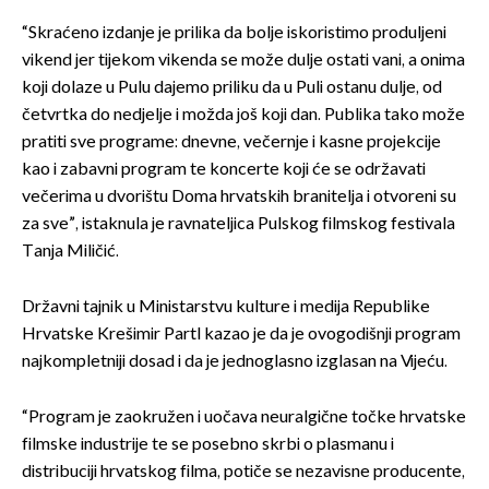
“Skraćeno izdanje je prilika da bolje iskoristimo produljeni
vikend jer tijekom vikenda se može dulje ostati vani, a onima
koji dolaze u Pulu dajemo priliku da u Puli ostanu dulje, od
četvrtka do nedjelje i možda još koji dan. Publika tako može
pratiti sve programe: dnevne, večernje i kasne projekcije
kao i zabavni program te koncerte koji će se održavati
večerima u dvorištu Doma hrvatskih branitelja i otvoreni su
za sve”, istaknula je ravnateljica Pulskog filmskog festivala
Tanja Miličić.
Državni tajnik u Ministarstvu kulture i medija Republike
Hrvatske Krešimir Partl kazao je da je ovogodišnji program
najkompletniji dosad i da je jednoglasno izglasan na Vijeću.
“Program je zaokružen i uočava neuralgične točke hrvatske
filmske industrije te se posebno skrbi o plasmanu i
distribuciji hrvatskog filma, potiče se nezavisne producente,