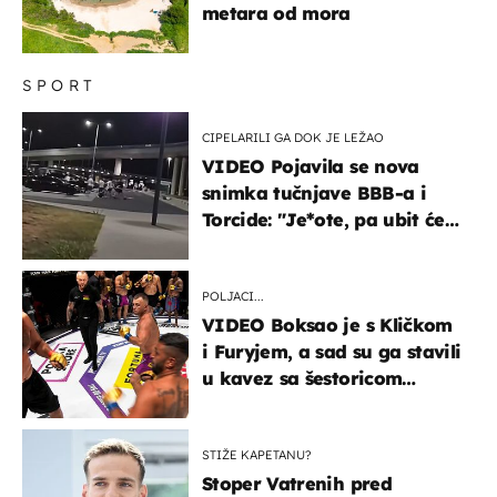
metara od mora
SPORT
CIPELARILI GA DOK JE LEŽAO
VIDEO Pojavila se nova
snimka tučnjave BBB-a i
Torcide: "Je*ote, pa ubit će
ga!"
POLJACI...
VIDEO Boksao je s Kličkom
i Furyjem, a sad su ga stavili
u kavez sa šestoricom
Roma! Pogledajte kako je
završilo
STIŽE KAPETANU?
Stoper Vatrenih pred