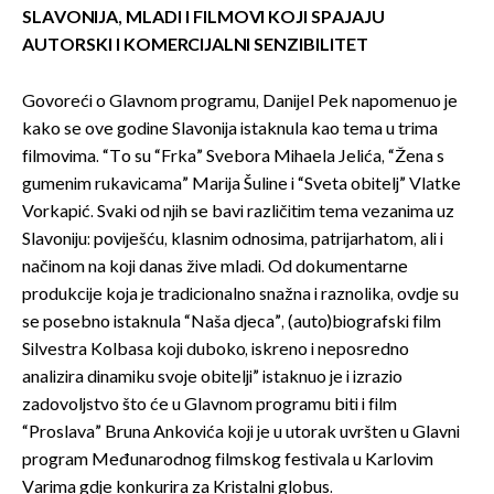
SLAVONIJA, MLADI I FILMOVI KOJI SPAJAJU
AUTORSKI I KOMERCIJALNI SENZIBILITET
Govoreći o Glavnom programu, Danijel Pek napomenuo je
kako se ove godine Slavonija istaknula kao tema u trima
filmovima. “To su “Frka” Svebora Mihaela Jelića, “Žena s
gumenim rukavicama” Marija Šuline i “Sveta obitelj” Vlatke
Vorkapić. Svaki od njih se bavi različitim tema vezanima uz
Slavoniju: poviješću, klasnim odnosima, patrijarhatom, ali i
načinom na koji danas žive mladi. Od dokumentarne
produkcije koja je tradicionalno snažna i raznolika, ovdje su
se posebno istaknula “Naša djeca”, (auto)biografski film
Silvestra Kolbasa koji duboko, iskreno i neposredno
analizira dinamiku svoje obitelji” istaknuo je i izrazio
zadovoljstvo što će u Glavnom programu biti i film
“Proslava” Bruna Ankovića koji je u utorak uvršten u Glavni
program Međunarodnog filmskog festivala u Karlovim
Varima gdje konkurira za Kristalni globus.