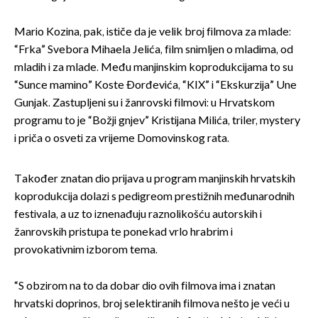
Mario Kozina, pak, ističe da je velik broj filmova za mlade:
“Frka” Svebora Mihaela Jelića, film snimljen o mladima, od
mladih i za mlade. Među manjinskim koprodukcijama to su
“Sunce mamino” Koste Đorđevića, “KIX” i “Ekskurzija” Une
Gunjak. Zastupljeni su i žanrovski filmovi: u Hrvatskom
programu to je “Božji gnjev” Kristijana Milića, triler, mystery
i priča o osveti za vrijeme Domovinskog rata.
Također znatan dio prijava u program manjinskih hrvatskih
koprodukcija dolazi s pedigreom prestižnih međunarodnih
festivala, a uz to iznenađuju raznolikošću autorskih i
žanrovskih pristupa te ponekad vrlo hrabrim i
provokativnim izborom tema.
“S obzirom na to da dobar dio ovih filmova ima i znatan
hrvatski doprinos, broj selektiranih filmova nešto je veći u