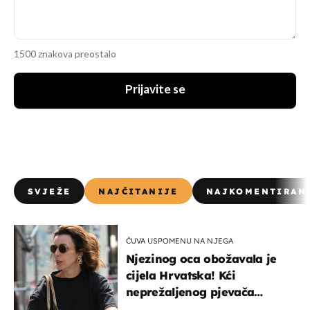
1500 znakova preostalo
Prijavite se
SVJEŽE
NAJČITANIJE
NAJKOMENTIRAN
ČUVA USPOMENU NA NJEGA
Njezinog oca obožavala je
cijela Hrvatska! Kći
neprežaljenog pjevača
projurila špicom na dva