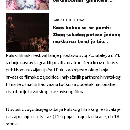
osramoćenim glumcem?
Bizarni prizori i danas
izazivaju nevjericu
KAKVIH LJUDI IMA!
Kaos kakav se ne pamti:
Zbog suludog poteza jednog
muškarca bend je bio
prisiljen prekinuti nastup
Pulski filmski festival lani je proslavio svoj 70. jubilej, a u 71.
izdanju nastavlja graditi pozitivnu atmosferu kroz odnos s
publikom, razvijati i jačati Pulu kao mjesto okupljanja
hrvatske filmske zajednice i najvažnijih partnera hrvatskog
filma te označiti kao važnu točku za početak nacionalne
distribucije hrvatskog i nezavisnog filma.
Novost ovogodišnjeg izdanja Pulskog filmskog festivala je
da započinje u četvrtak (11. srpnja) i traje dan kraće, do 18.
srpnja.