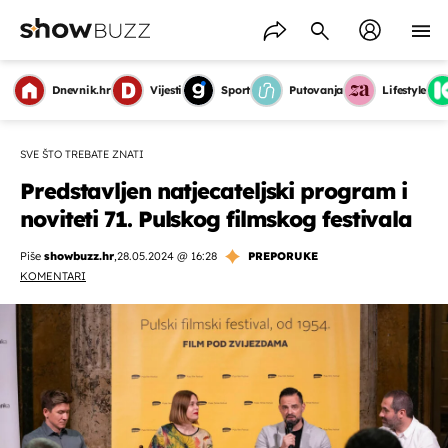
Dnevnik.hr
Vijesti
Sport
Putovanja
Lifestyle
SVE ŠTO TREBATE ZNATI
Predstavljen natjecateljski program i
noviteti 71. Pulskog filmskog festivala
Piše
showbuzz.hr
,
28.05.2024 @ 16:28
PREPORUKE
KOMENTARI
OMOGUĆI OBAVIJESTI