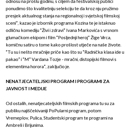
odnosu na prošlu godinu, s ciljem da festivalskoj publici
ponudimo što kvalitetniju selekciju te da kroz nju pružimo
presjek aktualnog stanja na regionalnoj i svjetskoj filmskoj
sceni”, kazao je izbornik programa Kozina te je istaknuo
odličnu komediju “Živi i zdravi” Ivana Markovića s vrsnom
glumačkom ekipom i film “Posljednji heroj” Žige Virca,
komičnu satiru o tome kako prošlost utječe na naše živote.
“Tu su i nešto mračnije priče kao što su “Radnička klasa ide u
pakao” i “M” Vardana Tozje - mračni, distopijski filmovi s
elementima horora”, zaključio je.
NENATJECATELJSKI PROGRAM I PROGRAMI ZA
JAVNOST I MEDIJE
Od ostalih, nenatjecateljskih filmskih programa tu su za
publiku najiščekivaniji PoPularni program, potom
Vremeplov, Pulica, Studentski program te programi na
Ambreli i Brijunima.