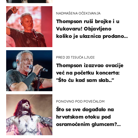
kotača
NADMAŠENA OČEKIVANJA
Thompson ruši brojke i u
Vukovaru! Objavljeno
koliko je ulaznica prodano
u kratkom vremenu
PRED 20 TISUĆA LJUDI
Thompson izazvao ovacije
već na početku koncerta:
"Što ću kad sam slab..."
PONOVNO POD POVEĆALOM
Što se sve događalo na
hrvatskom otoku pod
osramoćenim glumcem?
Bizarni prizori i danas