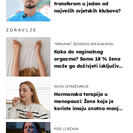
transferom u jedan od
najvećih svjetskih klubova?
ZDRAVLJE
"VRHUNAC" ŽENSKOG SEKSUALNOG
ISKUSTVA
Kako do vaginalnog
orgazma? Samo 18 % žena
može ga doživjeti isključivo
na ovaj način
NOVO ISTRAŽIVANJE
Hormonska terapija u
menopauzi: Žene koje je
koriste imaju znatno manji
rizik od ovoga
PIŠE LIJEČNIK