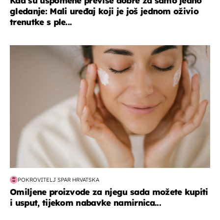
Kad su uspomene previše dobre za samo jedno
gledanje: Mali uređaj koji je još jednom oživio
trenutke s ple...
moda & ljepota
POKROVITELJ SPAR HRVATSKA
Omiljene proizvode za njegu sada možete kupiti
i usput, tijekom nabavke namirnica...