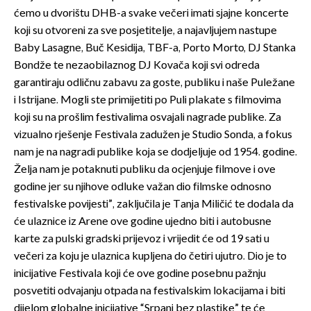
ćemo u dvorištu DHB-a svake večeri imati sjajne koncerte
koji su otvoreni za sve posjetitelje, a najavljujem nastupe
Baby Lasagne, Buč Kesidija, TBF-a, Porto Morto, DJ Stanka
Bondže te nezaobilaznog DJ Kovača koji svi odreda
garantiraju odličnu zabavu za goste, publiku i naše Puležane
i Istrijane. Mogli ste primijetiti po Puli plakate s filmovima
koji su na prošlim festivalima osvajali nagrade publike. Za
vizualno rješenje Festivala zadužen je Studio Sonda, a fokus
nam je na nagradi publike koja se dodjeljuje od 1954. godine.
Želja nam je potaknuti publiku da ocjenjuje filmove i ove
godine jer su njihove odluke važan dio filmske odnosno
festivalske povijesti”, zaključila je Tanja Miličić te dodala da
će ulaznice iz Arene ove godine ujedno biti i autobusne
karte za pulski gradski prijevoz i vrijedit će od 19 sati u
večeri za koju je ulaznica kupljena do četiri ujutro. Dio je to
inicijative Festivala koji će ove godine posebnu pažnju
posvetiti odvajanju otpada na festivalskim lokacijama i biti
dijelom globalne inicijative “Srpanj bez plastike” te će