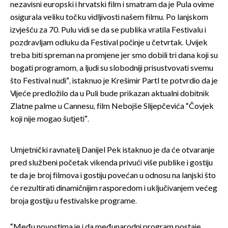
nezavisni europski i hrvatski film i smatram da je Pula ovime
osigurala veliku točku vidljivosti našem filmu. Po lanjskom
izvješću za 70. Pulu vidi se da se publika vratila Festivalu i
pozdravljam odluku da Festival počinje u četvrtak. Uvijek
treba biti spreman na promjene jer smo dobili tri dana koji su
bogati programom, a ljudi su slobodniji prisustvovati svemu
što Festival nudi”, istaknuo je Krešimir Partl te potvrdio da je
Vijeće predložilo da u Puli bude prikazan aktualni dobitnik
Zlatne palme u Cannesu, film Nebojše Slijepčevića “Čovjek
koji nije mogao šutjeti”.
Umjetnički ravnatelj Danijel Pek istaknuo je da će otvaranje
pred službeni početak vikenda privući više publike i gostiju
te da je broj filmova i gostiju povećan u odnosu na lanjski što
će rezultirati dinamičnijim rasporedom i uključivanjem većeg
broja gostiju u festivalske programe.
“Među novostima je i da međunarodni program postaje