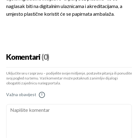
naglasak biti na digitalnim ulaznicama i akreditacijama, a
umjesto plastične koristit će se papirnata ambalaža.
Komentari
(0)
Uključite se u raspravu – podijelite svoje mišljenje, postavite pitanja ili ponudite
svoj pogled na temu. Vaš komentar može potaknuti zanimljiv dijalog i
obogatiti zajednicu našeg portala.
Važna obavijest
!