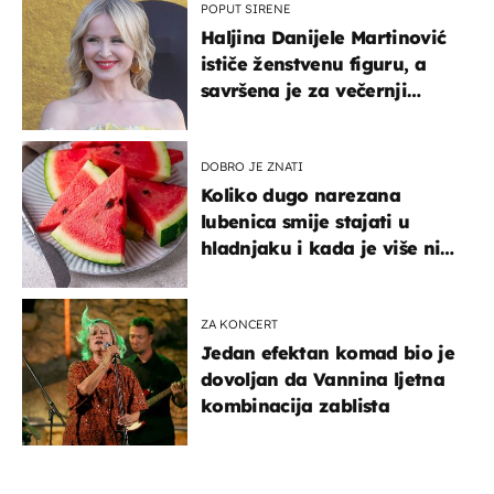
POPUT SIRENE
Haljina Danijele Martinović
ističe ženstvenu figuru, a
savršena je za večernji
izlazak na moru
DOBRO JE ZNATI
Koliko dugo narezana
lubenica smije stajati u
hladnjaku i kada je više nije
sigurno jesti?
ZA KONCERT
Jedan efektan komad bio je
dovoljan da Vannina ljetna
kombinacija zablista