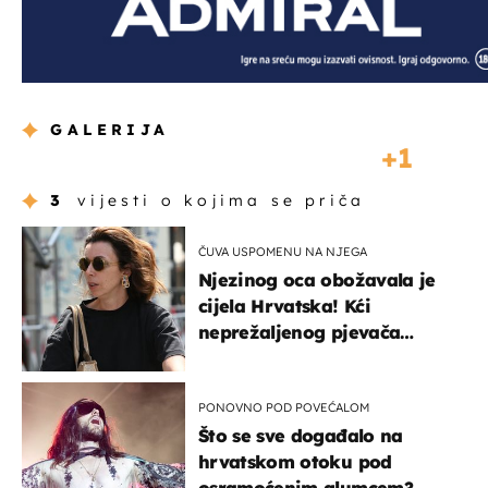
GALERIJA
1
3
vijesti o kojima se priča
ČUVA USPOMENU NA NJEGA
Njezinog oca obožavala je
cijela Hrvatska! Kći
neprežaljenog pjevača
projurila špicom na dva
kotača
PONOVNO POD POVEĆALOM
Što se sve događalo na
hrvatskom otoku pod