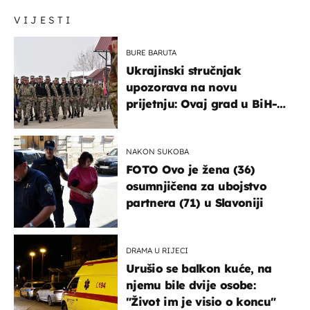
VIJESTI
BURE BARUTA
Ukrajinski stručnjak
upozorava na novu
prijetnju: Ovaj grad u BiH-u
bi mogao biti žarište
NAKON SUKOBA
FOTO Ovo je žena (36)
osumnjičena za ubojstvo
partnera (71) u Slavoniji
DRAMA U RIJECI
Urušio se balkon kuće, na
njemu bile dvije osobe:
"Život im je visio o koncu"