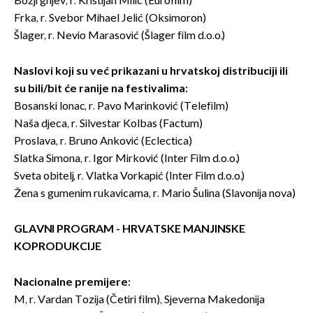
Božji gnjev, r. Kristijan Milić (Eurofilm)
Frka, r. Svebor Mihael Jelić (Oksimoron)
Šlager, r. Nevio Marasović (Šlager film d.o.o.)
Naslovi koji su već prikazani u hrvatskoj distribuciji ili
su bili/bit će ranije na festivalima:
Bosanski lonac, r. Pavo Marinković (Telefilm)
Naša djeca, r. Silvestar Kolbas (Factum)
Proslava, r. Bruno Anković (Eclectica)
Slatka Simona, r. Igor Mirković (Inter Film d.o.o.)
Sveta obitelj, r. Vlatka Vorkapić (Inter Film d.o.o.)
Žena s gumenim rukavicama, r. Mario Šulina (Slavonija nova)
GLAVNI PROGRAM - HRVATSKE MANJINSKE
KOPRODUKCIJE
Nacionalne premijere:
M, r. Vardan Tozija (Četiri film), Sjeverna Makedonija