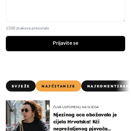
1500 znakova preostalo
Prijavite se
SVJEŽE
NAJČITANIJE
NAJKOMENTIRAN
ČUVA USPOMENU NA NJEGA
Njezinog oca obožavala je
cijela Hrvatska! Kći
neprežaljenog pjevača