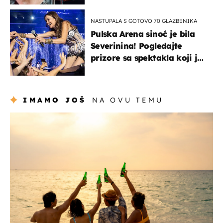
NASTUPALA S GOTOVO 70 GLAZBENIKA
Pulska Arena sinoć je bila
Severinina! Pogledajte
prizore sa spektakla koji je
rasprodan mjesec dana
ranije
IMAMO JOŠ
NA OVU TEMU
zanimljivosti