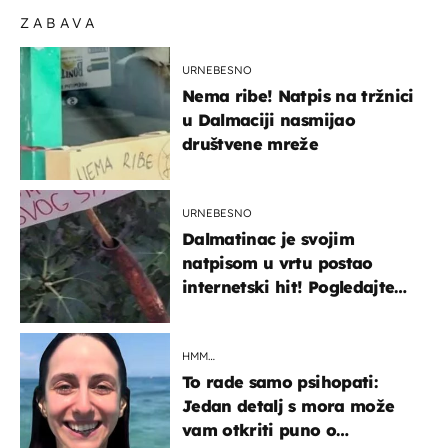
ZABAVA
URNEBESNO
Nema ribe! Natpis na tržnici
u Dalmaciji nasmijao
društvene mreže
URNEBESNO
Dalmatinac je svojim
natpisom u vrtu postao
internetski hit! Pogledajte
što je napisao
HMM…
To rade samo psihopati:
Jedan detalj s mora može
vam otkriti puno o