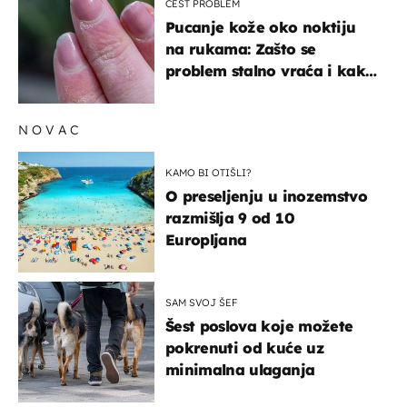
ČEST PROBLEM
Pucanje kože oko noktiju
na rukama: Zašto se
problem stalno vraća i kako
ga zaustaviti?
NOVAC
KAMO BI OTIŠLI?
O preseljenju u inozemstvo
razmišlja 9 od 10
Europljana
SAM SVOJ ŠEF
Šest poslova koje možete
pokrenuti od kuće uz
minimalna ulaganja