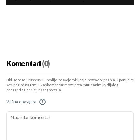
Komentari
(0)
Uključite se u raspravu – podijelite svoje mišljenje, postavite pitanja ili ponudite
svoj pogled na temu. Vaš komentar može potaknuti zanimljiv dijalog i
obogatiti zajednicu našeg portala.
Važna obavijest
!