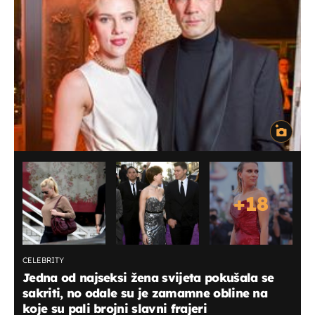
+
18
CELEBRITY
Jedna od najseksi žena svijeta pokušala se
sakriti, no odale su je zamamne obline na
koje su pali brojni slavni frajeri