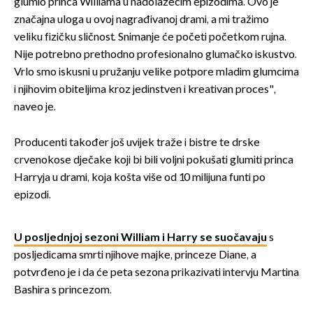
glumio princa Williama u nadolazećim epizodima. Ovo je
značajna uloga u ovoj nagrađivanoj drami, a mi tražimo
veliku fizičku sličnost. Snimanje će početi početkom rujna.
Nije potrebno prethodno profesionalno glumačko iskustvo.
Vrlo smo iskusni u pružanju velike potpore mladim glumcima
i njihovim obiteljima kroz jedinstven i kreativan proces",
naveo je.
Producenti također još uvijek traže i bistre te drske
crvenokose dječake koji bi bili voljni pokušati glumiti princa
Harryja u drami, koja košta više od 10 milijuna funti po
epizodi.
U posljednjoj sezoni William i Harry se suočavaju
s
posljedicama smrti njihove majke, princeze Diane, a
potvrđeno je i da će peta sezona prikazivati ​​intervju Martina
Bashira s princezom.