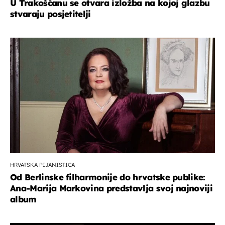
U Trakošćanu se otvara izložba na kojoj glazbu
stvaraju posjetitelji
HRVATSKA PIJANISTICA
Od Berlinske filharmonije do hrvatske publike:
Ana-Marija Markovina predstavlja svoj najnoviji
album