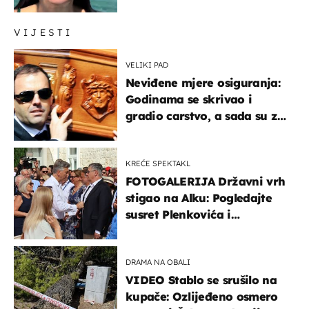
prijateljima
VIJESTI
VELIKI PAD
Neviđene mjere osiguranja:
Godinama se skrivao i
gradio carstvo, a sada su za
njegovo izručenje naručili
posebno vozilo
KREĆE SPEKTAKL
FOTOGALERIJA Državni vrh
stigao na Alku: Pogledajte
susret Plenkovića i
Milanovića
DRAMA NA OBALI
VIDEO Stablo se srušilo na
kupače: Ozlijeđeno osmero