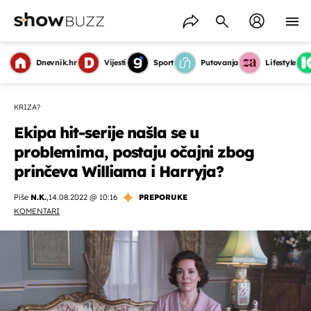
Dnevnik.hr
Vijesti
Sport
Putovanja
Lifestyle
KRIZA?
Ekipa hit-serije našla se u
problemima, postaju očajni zbog
prinčeva Williama i Harryja?
Piše
N.K.
,
14.08.2022 @ 10:16
PREPORUKE
KOMENTARI
OMOGUĆI OBAVIJESTI