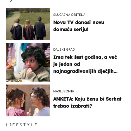
TV
SLUČAJNA OBITELJ
Nova TV donosi novu
domaću seriju!
DALEKI GRAD
Ima tek šest godina, a već
je jedan od
najnagrađivanijih dječjih
glumaca
NASLJEDNIK
ANKETA: Koju ženu bi Serhat
trebao izabrati?
LIFESTYLE