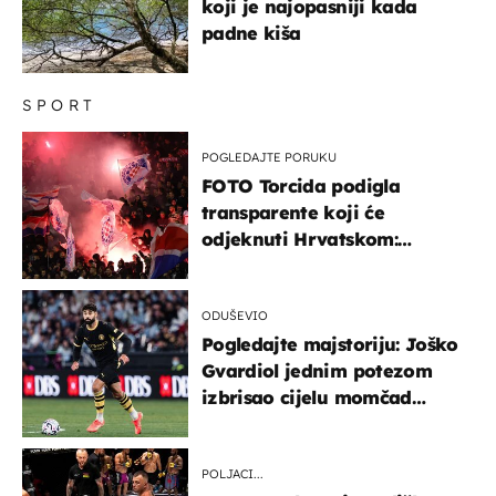
koji je najopasniji kada
padne kiša
SPORT
POGLEDAJTE PORUKU
FOTO Torcida podigla
transparente koji će
odjeknuti Hrvatskom:
Prozvali "moralne vertikale"
ODUŠEVIO
Pogledajte majstoriju: Joško
Gvardiol jednim potezom
izbrisao cijelu momčad
Atletica
POLJACI...