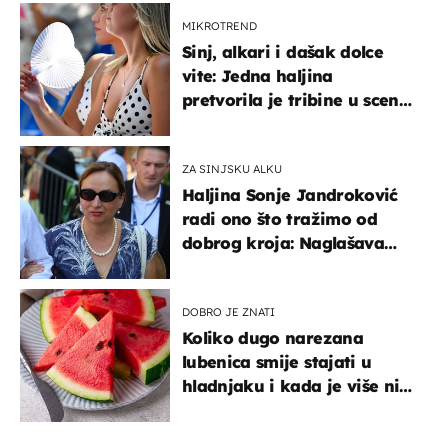
MIKROTREND
Sinj, alkari i dašak dolce
vite: Jedna haljina
pretvorila je tribine u scenu
iz talijanskog filma
ZA SINJSKU ALKU
Haljina Sonje Jandroković
radi ono što tražimo od
dobrog kroja: Naglašava
struk, a sada je i na
sniženju
DOBRO JE ZNATI
Koliko dugo narezana
lubenica smije stajati u
hladnjaku i kada je više nije
sigurno jesti?