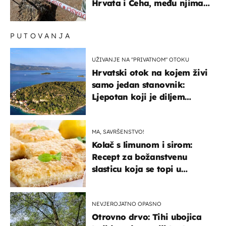
Hrvata i Čeha, među njima
ima i djece
PUTOVANJA
UŽIVANJE NA "PRIVATNOM" OTOKU
Hrvatski otok na kojem živi
samo jedan stanovnik:
Ljepotan koji je diljem
svijeta poznat po svojem
"bijelom zlatu"
MA, SAVRŠENSTVO!
Kolač s limunom i sirom:
Recept za božanstvenu
slasticu koja se topi u
ustima
NEVJEROJATNO OPASNO
Otrovno drvo: Tihi ubojica