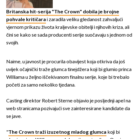
rodnoj Hercegovini
Britanska hit-serija "The Crown" dobila je brojne
pohvale kritičara
i zaradila veliku gledanost zahvaljući
vjernom prikazu života kraljevske obitelji i njihovih kriza, ali
čini se kako se sada producenti serije suočavaju s jednom od
svojih.
Naime, u javnost je procurila obavijest koja otkriva da još
uvijek očajnički traže glumca tinejdžera koji bi glumio princa
Williama u željno iščekivanom finalnu serije, koje bi trebalo
početi za samo nekoliko tjedana.
Casting direktor Robert Sterne objavio je posljednji apel na
web stranicama pozivajući sve zainteresirane kandidate da
se jave.
"
The Crown traži izuzetnog mladog glumca
koji bi