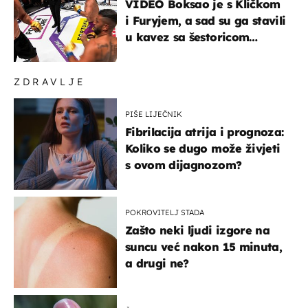
VIDEO Boksao je s Kličkom
i Furyjem, a sad su ga stavili
u kavez sa šestoricom
Roma! Pogledajte kako je
završilo
ZDRAVLJE
PIŠE LIJEČNIK
Fibrilacija atrija i prognoza:
Koliko se dugo može živjeti
s ovom dijagnozom?
POKROVITELJ STADA
Zašto neki ljudi izgore na
suncu već nakon 15 minuta,
a drugi ne?