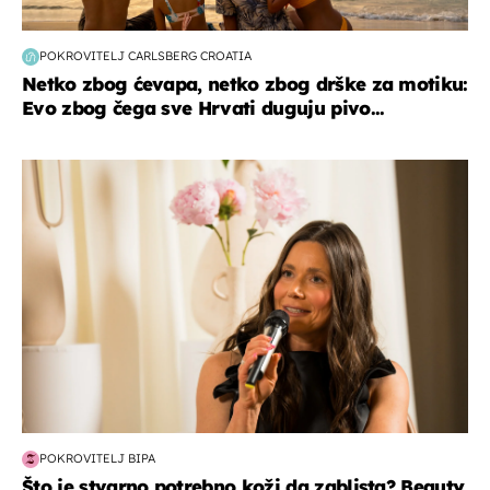
POKROVITELJ CARLSBERG CROATIA
Netko zbog ćevapa, netko zbog drške za motiku:
Evo zbog čega sve Hrvati duguju pivo...
moda & ljepota
POKROVITELJ BIPA
Što je stvarno potrebno koži da zablista? Beauty