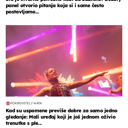
panel otvorio pitanja koja si i same često
postavljamo...
kultura & zabava
POKROVITELJ WATA
Kad su uspomene previše dobre za samo jedno
gledanje: Mali uređaj koji je još jednom oživio
trenutke s ple...