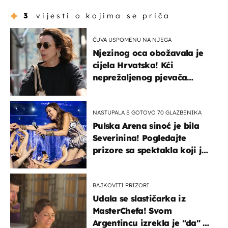
3
vijesti o kojima se priča
ČUVA USPOMENU NA NJEGA
Njezinog oca obožavala je
cijela Hrvatska! Kći
neprežaljenog pjevača
projurila špicom na dva
kotača
NASTUPALA S GOTOVO 70 GLAZBENIKA
Pulska Arena sinoć je bila
Severinina! Pogledajte
prizore sa spektakla koji je
rasprodan mjesec dana
ranije
BAJKOVITI PRIZORI
Udala se slastičarka iz
MasterChefa! Svom
Argentincu izrekla je "da" u