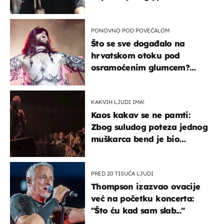
projurila špicom na dva
kotača
PONOVNO POD POVEĆALOM
Što se sve događalo na
hrvatskom otoku pod
osramoćenim glumcem?
Bizarni prizori i danas
izazivaju nevjericu
KAKVIH LJUDI IMA!
Kaos kakav se ne pamti:
Zbog suludog poteza jednog
muškarca bend je bio
prisiljen prekinuti nastup
PRED 20 TISUĆA LJUDI
Thompson izazvao ovacije
već na početku koncerta:
"Što ću kad sam slab..."