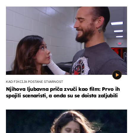
KAD FIKCIJA POSTANE STVARNOST
Njihova ljubavna priča zvuči kao film: Prvo ih
spojili scenaristi, a onda su se doista zaljubili