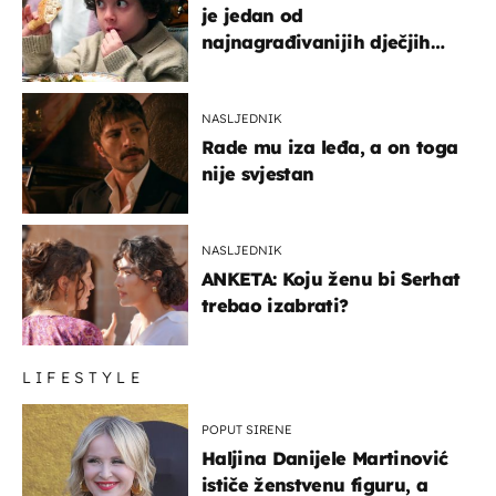
je jedan od
najnagrađivanijih dječjih
glumaca
NASLJEDNIK
Rade mu iza leđa, a on toga
nije svjestan
NASLJEDNIK
ANKETA: Koju ženu bi Serhat
trebao izabrati?
LIFESTYLE
POPUT SIRENE
Haljina Danijele Martinović
ističe ženstvenu figuru, a