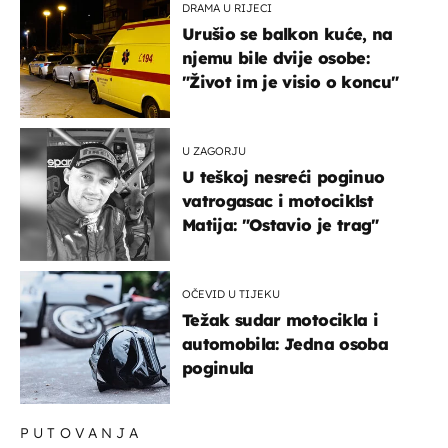
DRAMA U RIJECI
Urušio se balkon kuće, na
njemu bile dvije osobe:
"Život im je visio o koncu"
U ZAGORJU
U teškoj nesreći poginuo
vatrogasac i motociklst
Matija: "Ostavio je trag"
OČEVID U TIJEKU
Težak sudar motocikla i
automobila: Jedna osoba
poginula
PUTOVANJA