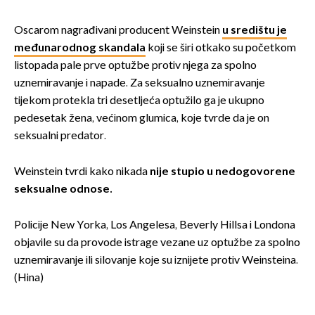
Oscarom nagrađivani producent Weinstein
u središtu je
međunarodnog skandala
koji se širi otkako su početkom
listopada pale prve optužbe protiv njega za spolno
uznemiravanje i napade. Za seksualno uznemiravanje
tijekom protekla tri desetljeća optužilo ga je ukupno
pedesetak žena, većinom glumica, koje tvrde da je on
seksualni predator.
Weinstein tvrdi kako nikada
nije stupio u nedogovorene
seksualne odnose.
Policije New Yorka, Los Angelesa, Beverly Hillsa i Londona
objavile su da provode istrage vezane uz optužbe za spolno
uznemiravanje ili silovanje koje su iznijete protiv Weinsteina.
(Hina)