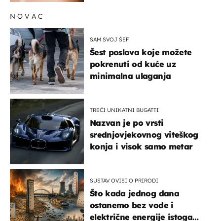
NOVAC
SAM SVOJ ŠEF
Šest poslova koje možete
pokrenuti od kuće uz
minimalna ulaganja
TREĆI UNIKATNI BUGATTI
Nazvan je po vrsti
srednjovjekovnog viteškog
konja i visok samo metar
SUSTAV OVISI O PRIRODI
Što kada jednog dana
ostanemo bez vode i
električne energije istoga