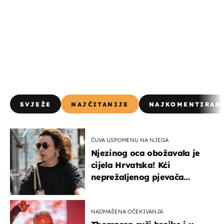
SVJEŽE
NAJČITANIJE
NAJKOMENTIRAN
ČUVA USPOMENU NA NJEGA
Njezinog oca obožavala je
cijela Hrvatska! Kći
neprežaljenog pjevača
projurila špicom na dva
kotača
NADMAŠENA OČEKIVANJA