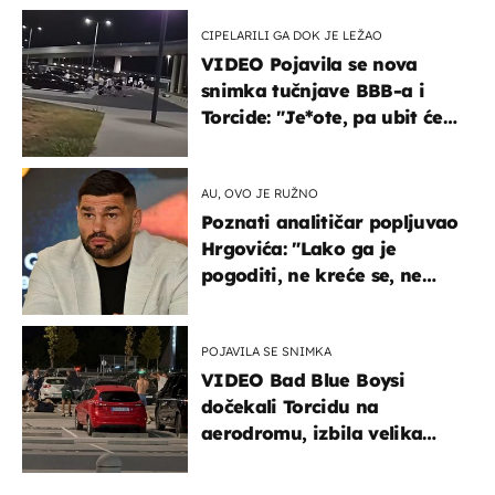
CIPELARILI GA DOK JE LEŽAO
VIDEO Pojavila se nova
snimka tučnjave BBB-a i
Torcide: "Je*ote, pa ubit će
ga!"
AU, OVO JE RUŽNO
Poznati analitičar popljuvao
Hrgovića: "Lako ga je
pogoditi, ne kreće se, ne
koristi noge..."
POJAVILA SE SNIMKA
VIDEO Bad Blue Boysi
dočekali Torcidu na
aerodromu, izbila velika
masovna tučnjava