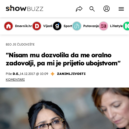
Dnevnik.hr
Vijesti
Sport
Putovanja
Lifestyle
BIO JE ČUDOVIŠTE
''Nisam mu dozvolila da me oralno
zadovolji, pa mi je prijetio ubojstvom''
Piše
D.E.
,
14.12.2017 @ 10:09
ZANIMLJIVOSTI
KOMENTARI
OMOGUĆI OBAVIJESTI