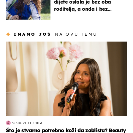
dijete ostala je bez oba
roditelja, a onda i bez
milijuna koje je trebala
naslijediti
IMAMO JOŠ
NA OVU TEMU
moda & ljepota
POKROVITELJ BIPA
Što je stvarno potrebno koži da zablista? Beauty