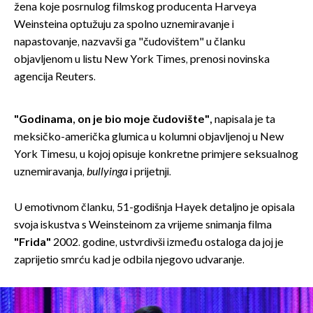
žena koje posrnulog filmskog producenta Harveya
Weinsteina optužuju za spolno uznemiravanje i
napastovanje, nazvavši ga "čudovištem" u članku
objavljenom u listu New York Times, prenosi novinska
agencija Reuters.
"Godinama, on je bio moje čudovište",
napisala je ta
meksičko-američka glumica u kolumni objavljenoj u New
York Timesu, u kojoj opisuje konkretne primjere seksualnog
uznemiravanja,
bullyinga
i prijetnji.
U emotivnom članku, 51-godišnja Hayek detaljno je opisala
svoja iskustva s Weinsteinom za vrijeme snimanja filma
"Frida"
2002. godine, ustvrdivši između ostaloga da joj je
zaprijetio smrću kad je odbila njegovo udvaranje.