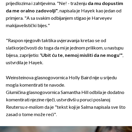
prijedlozima i zahtjevima. "Ne! - traženju
da mu dopustim
da me oralno zadovolji"
, napisala je Hayek kao jedan od
primjera. "A sa svakim odbijanjem stigao je Harveyev
makijavelistički bijes."
"Raspon njegovih taktika uvjeravanja kretao se od
slatkorječivosti do toga da mi je jednom prilikom, u nastupu
bijesa, zaprijetio:
'Ubit ću te, nemoj misliti da ne mogu'"
,
ustvrdila je Hayek.
Weinsteinova glasnogovornica Holly Baird nije u srijedu
mogla komentirati te navode.
Glumičina glasnogovornica Samantha Hill odbila je dodatno
komentirati njezine riječi, ustvrdivši u poruci poslanoj
Reutersu
e-mailom
da je "tekst koji je Salma napisala sve što
zasad o tome može reći".