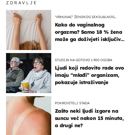
ZDRAVLJE
"VRHUNAC" ŽENSKOG SEKSUALNOG
ISKUSTVA
Kako do vaginalnog
orgazma? Samo 18 % žena
može ga doživjeti isključivo
na ovaj način
STUDIJA NA GOTOVO 1.900 OSOBA
Ljudi koji redovito rade ovo
imaju “mlađi” organizam,
pokazuje istraživanje
POKROVITELJ STADA
Zašto neki ljudi izgore na
suncu već nakon 15 minuta,
a drugi ne?