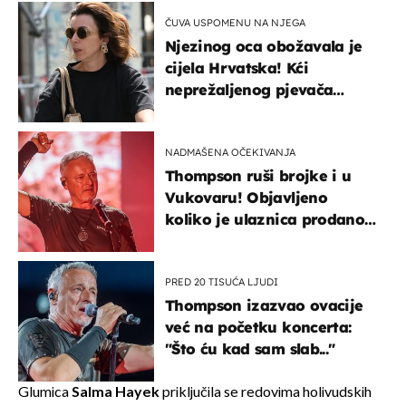
ČUVA USPOMENU NA NJEGA
Njezinog oca obožavala je
cijela Hrvatska! Kći
neprežaljenog pjevača
projurila špicom na dva
kotača
NADMAŠENA OČEKIVANJA
Thompson ruši brojke i u
Vukovaru! Objavljeno
koliko je ulaznica prodano
u kratkom vremenu
PRED 20 TISUĆA LJUDI
Thompson izazvao ovacije
već na početku koncerta:
"Što ću kad sam slab..."
Glumica
Salma Hayek
priključila se redovima holivudskih