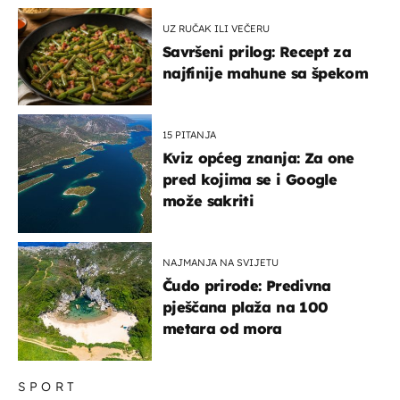
UZ RUČAK ILI VEČERU
Savršeni prilog: Recept za
najfinije mahune sa špekom
15 PITANJA
Kviz općeg znanja: Za one
pred kojima se i Google
može sakriti
NAJMANJA NA SVIJETU
Čudo prirode: Predivna
pješčana plaža na 100
metara od mora
SPORT