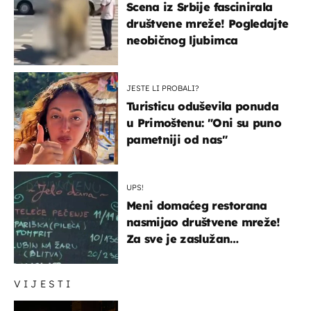
Scena iz Srbije fascinirala
društvene mreže! Pogledajte
neobičnog ljubimca
JESTE LI PROBALI?
Turisticu oduševila ponuda
u Primoštenu: "Oni su puno
pametniji od nas"
UPS!
Meni domaćeg restorana
nasmijao društvene mreže!
Za sve je zaslužan
urnebesan naziv jela
VIJESTI