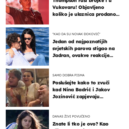
Thompson ruši brojke i u
Vukovaru! Objavljeno
koliko je ulaznica prodano
u kratkom vremenu
"KAO DA SU NOVAK ĐOKOVIĆ"
Jedan od najpoznatijih
svjetskih parova stigao na
Jadran, ovakve reakcije
vjerojatno nisu očekivali
SAMO DOBRA PISMA
Poslušajte kako to zvuči
kad Nina Badrić i Jakov
Jozinović zapjevaju
Oliverov hit!
DANAS ŽIVI POVUČENO
Znate li tko je ovo? Kao