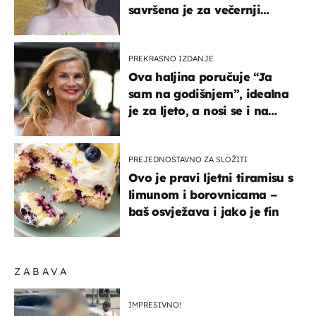
savršena je za večernji
izlazak na moru
PREKRASNO IZDANJE
Ova haljina poručuje “Ja
sam na godišnjem”, idealna
je za ljeto, a nosi se i na
zagrebačkoj špici
PREJEDNOSTAVNO ZA SLOŽITI
Ovo je pravi ljetni tiramisu s
limunom i borovnicama –
baš osvježava i jako je fin
ZABAVA
IMPRESIVNO!