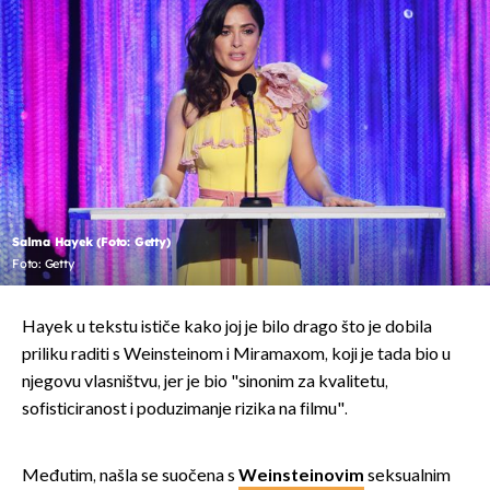
Salma Hayek (Foto: Getty)
Foto: Getty
Hayek u tekstu ističe kako joj je bilo drago što je dobila
priliku raditi s Weinsteinom i Miramaxom, koji je tada bio u
njegovu vlasništvu, jer je bio "sinonim za kvalitetu,
sofisticiranost i poduzimanje rizika na filmu".
Međutim, našla se suočena s
Weinsteinovim
seksualnim