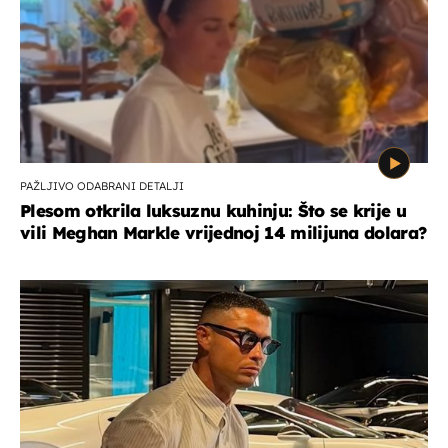
PAŽLJIVO ODABRANI DETALJI
Plesom otkrila luksuznu kuhinju: Što se krije u
vili Meghan Markle vrijednoj 14 milijuna dolara?