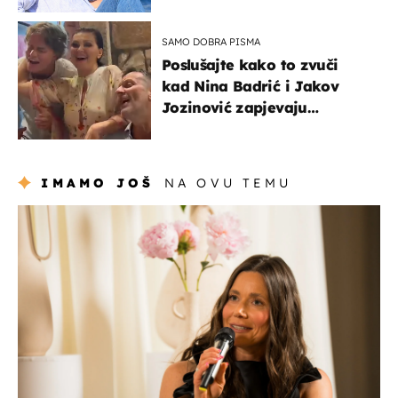
vjerojatno nisu očekivali
SAMO DOBRA PISMA
Poslušajte kako to zvuči
kad Nina Badrić i Jakov
Jozinović zapjevaju
Oliverov hit!
IMAMO JOŠ
NA OVU TEMU
moda & ljepota