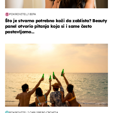
POKROVITELJ BIPA
Što je stvarno potrebno koži da zablista? Beauty
panel otvorio pitanja koja si i same često
postavljamo...
zanimljivosti
POKROVITELJ CARLSBERG CROATIA