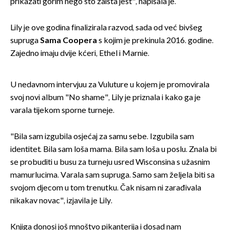
prikazati gorim nego što zaista jest", napisala je.
Lily je ove godina finalizirala razvod, sada od već bivšeg
supruga
Sama Coopera
s kojim je prekinula 2016. godine.
Zajedno imaju dvije kćeri, Ethel i Marnie.
U nedavnom intervjuu za Vuluture u kojem je promovirala
svoj novi album "No shame", Lily je priznala i kako ga je
varala tijekom sporne turneje.
"Bila sam izgubila osjećaj za samu sebe. Izgubila sam
identitet. Bila sam loša mama. Bila sam loša u poslu. Znala bi
se probuditi u busu za turneju usred Wisconsina s užasnim
mamurlucima. Varala sam supruga. Samo sam željela biti sa
svojom djecom u tom trenutku. Čak nisam ni zarađivala
nikakav novac", izjavila je Lily.
Knjiga donosi još mnoštvo pikanterija i dosad nam