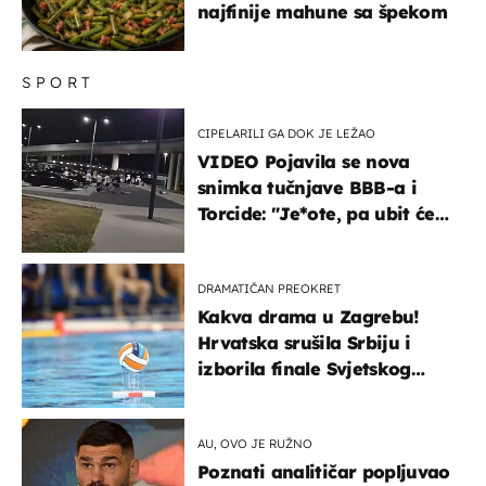
najfinije mahune sa špekom
SPORT
CIPELARILI GA DOK JE LEŽAO
VIDEO Pojavila se nova
snimka tučnjave BBB-a i
Torcide: "Je*ote, pa ubit će
ga!"
DRAMATIČAN PREOKRET
Kakva drama u Zagrebu!
Hrvatska srušila Srbiju i
izborila finale Svjetskog
prvenstva
AU, OVO JE RUŽNO
Poznati analitičar popljuvao