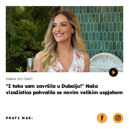
SVAKA JOJ ČAST!
"I tako sam završila u Dubaiju!" Naša
vizažistica pohvalila se novim velikim uspjehom
PRATI NAS: