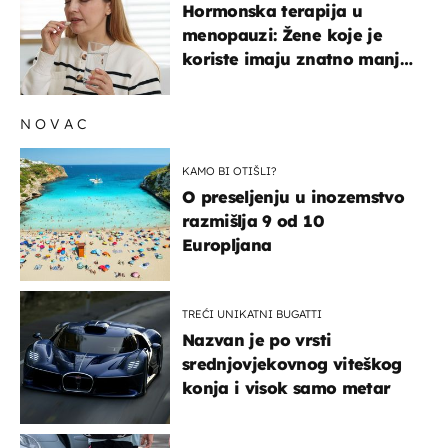
Hormonska terapija u
menopauzi: Žene koje je
koriste imaju znatno manji
rizik od ovoga
NOVAC
KAMO BI OTIŠLI?
O preseljenju u inozemstvo
razmišlja 9 od 10
Europljana
TREĆI UNIKATNI BUGATTI
Nazvan je po vrsti
srednjovjekovnog viteškog
konja i visok samo metar