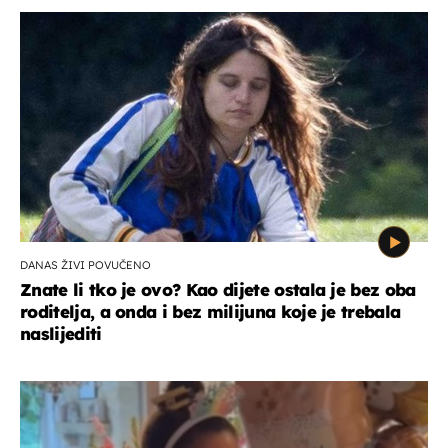
DANAS ŽIVI POVUČENO
Znate li tko je ovo? Kao dijete ostala je bez oba
roditelja, a onda i bez milijuna koje je trebala
naslijediti