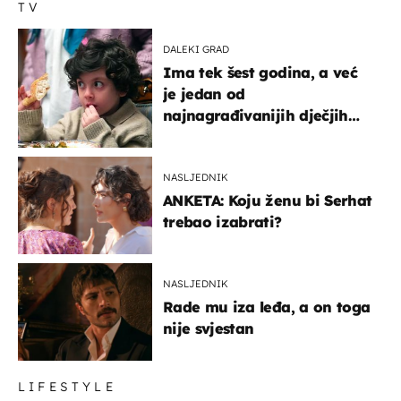
TV
DALEKI GRAD
Ima tek šest godina, a već
je jedan od
najnagrađivanijih dječjih
glumaca
NASLJEDNIK
ANKETA: Koju ženu bi Serhat
trebao izabrati?
NASLJEDNIK
Rade mu iza leđa, a on toga
nije svjestan
LIFESTYLE