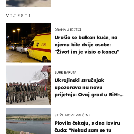
VIJESTI
DRAMA U RIJECI
Urušio se balkon kuće, na
njemu bile dvije osobe:
"Život im je visio o koncu"
BURE BARUTA
Ukrajinski stručnjak
upozorava na novu
prijetnju: Ovaj grad u BiH-u
bi mogao biti žarište
STIŽU NOVE VRUĆINE
Plovila čekaju, s dna izviru
čuda: "Nekad sam se tu