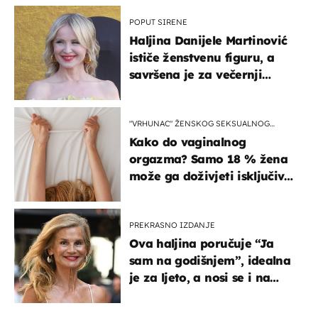
POPUT SIRENE
Haljina Danijele Martinović
ističe ženstvenu figuru, a
savršena je za večernji
izlazak na moru
"VRHUNAC" ŽENSKOG SEKSUALNOG
ISKUSTVA
Kako do vaginalnog
orgazma? Samo 18 % žena
može ga doživjeti isključivo
na ovaj način
PREKRASNO IZDANJE
Ova haljina poručuje “Ja
sam na godišnjem”, idealna
je za ljeto, a nosi se i na
zagrebačkoj špici