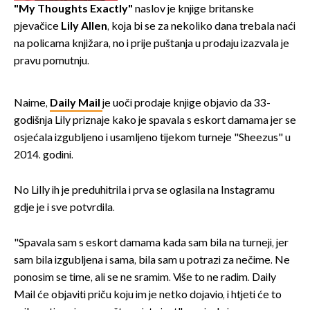
"My Thoughts Exactly"
naslov je knjige britanske
pjevačice
Lily Allen
, koja bi se za nekoliko dana trebala naći
na policama knjižara, no i prije puštanja u prodaju izazvala je
pravu pomutnju.
Naime,
Daily Mail
je uoči prodaje knjige objavio da 33-
godišnja Lily priznaje kako je spavala s eskort damama jer se
osjećala izgubljeno i usamljeno tijekom turneje "Sheezus" u
2014. godini.
No Lilly ih je preduhitrila i prva se oglasila na Instagramu
gdje je i sve potvrdila.
"Spavala sam s eskort damama kada sam bila na turneji, jer
sam bila izgubljena i sama, bila sam u potrazi za nečime. Ne
ponosim se time, ali se ne sramim. Više to ne radim. Daily
Mail će objaviti priču koju im je netko dojavio, i htjeti će to