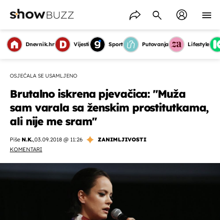
Dnevnik.hr
Vijesti
Sport
Putovanja
Lifestyle
OSJEĆALA SE USAMLJENO
Brutalno iskrena pjevačica: "Muža
sam varala sa ženskim prostitutkama,
ali nije me sram''
Piše
N.K.
,
03.09.2018 @ 11:26
ZANIMLJIVOSTI
KOMENTARI
OMOGUĆI OBAVIJESTI