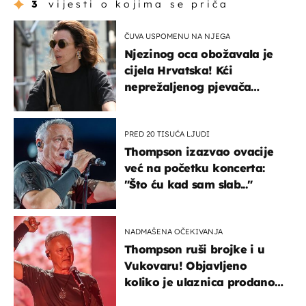
3
vijesti o kojima se priča
ČUVA USPOMENU NA NJEGA
Njezinog oca obožavala je
cijela Hrvatska! Kći
neprežaljenog pjevača
projurila špicom na dva
kotača
PRED 20 TISUĆA LJUDI
Thompson izazvao ovacije
već na početku koncerta:
"Što ću kad sam slab..."
NADMAŠENA OČEKIVANJA
Thompson ruši brojke i u
Vukovaru! Objavljeno
koliko je ulaznica prodano
u kratkom vremenu