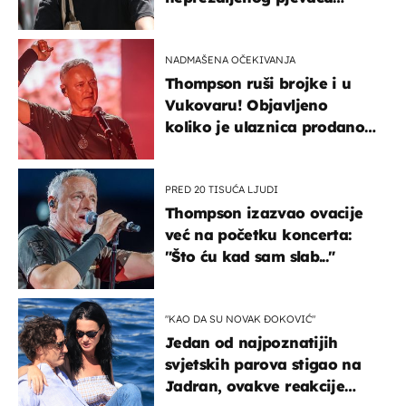
projurila špicom na dva
kotača
NADMAŠENA OČEKIVANJA
Thompson ruši brojke i u
Vukovaru! Objavljeno
koliko je ulaznica prodano
u kratkom vremenu
PRED 20 TISUĆA LJUDI
Thompson izazvao ovacije
već na početku koncerta:
"Što ću kad sam slab..."
"KAO DA SU NOVAK ĐOKOVIĆ"
Jedan od najpoznatijih
svjetskih parova stigao na
Jadran, ovakve reakcije