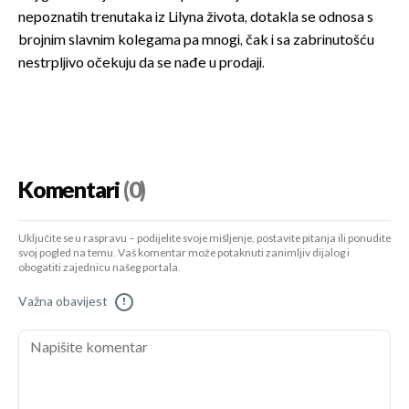
nepoznatih trenutaka iz Lilyna života, dotakla se odnosa s
brojnim slavnim kolegama pa mnogi, čak i sa zabrinutošću
nestrpljivo očekuju da se nađe u prodaji.
Komentari
(0)
Uključite se u raspravu – podijelite svoje mišljenje, postavite pitanja ili ponudite
svoj pogled na temu. Vaš komentar može potaknuti zanimljiv dijalog i
obogatiti zajednicu našeg portala.
Važna obavijest
!