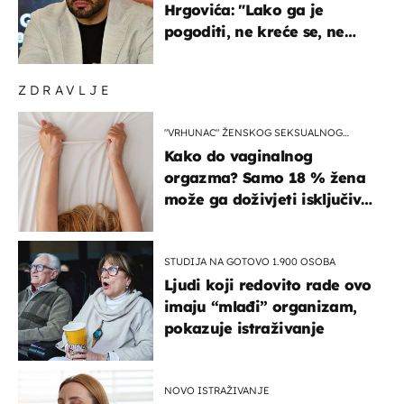
Hrgovića: "Lako ga je
pogoditi, ne kreće se, ne
koristi noge..."
ZDRAVLJE
"VRHUNAC" ŽENSKOG SEKSUALNOG
ISKUSTVA
Kako do vaginalnog
orgazma? Samo 18 % žena
može ga doživjeti isključivo
na ovaj način
STUDIJA NA GOTOVO 1.900 OSOBA
Ljudi koji redovito rade ovo
imaju “mlađi” organizam,
pokazuje istraživanje
NOVO ISTRAŽIVANJE