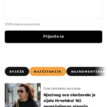
1500 znakova preostalo
Prijavite se
SVJEŽE
NAJČITANIJE
NAJKOMENTIRAN
ČUVA USPOMENU NA NJEGA
Njezinog oca obožavala je
cijela Hrvatska! Kći
neprežaljenog pjevača