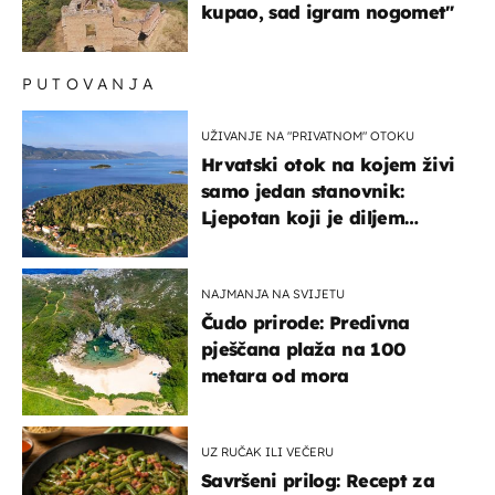
kupao, sad igram nogomet"
PUTOVANJA
UŽIVANJE NA "PRIVATNOM" OTOKU
Hrvatski otok na kojem živi
samo jedan stanovnik:
Ljepotan koji je diljem
svijeta poznat po svojem
"bijelom zlatu"
NAJMANJA NA SVIJETU
Čudo prirode: Predivna
pješčana plaža na 100
metara od mora
UZ RUČAK ILI VEČERU
Savršeni prilog: Recept za