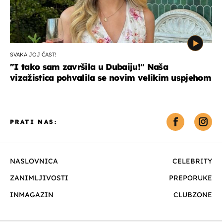
SVAKA JOJ ČAST!
"I tako sam završila u Dubaiju!" Naša
vizažistica pohvalila se novim velikim uspjehom
PRATI NAS:
NASLOVNICA
CELEBRITY
ZANIMLJIVOSTI
PREPORUKE
INMAGAZIN
CLUBZONE