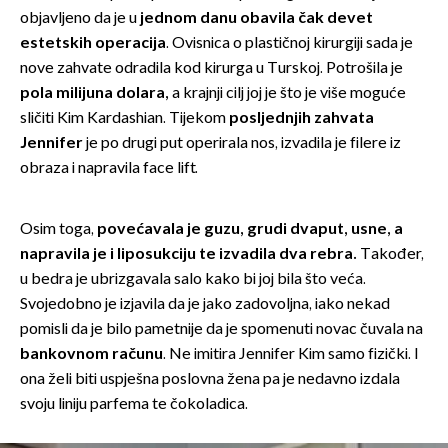
objavljeno da je u
jednom danu obavila čak devet
estetskih operacija
. Ovisnica o plastičnoj kirurgiji sada je
nove zahvate odradila kod kirurga u Turskoj. Potrošila je
pola milijuna dolara,
a krajnji cilj joj je što je više moguće
sličiti Kim Kardashian. Tijekom
posljednjih zahvata
Jennifer
je po drugi put operirala nos, izvadila je filere iz
obraza i napravila face lift.
Osim toga,
povećavala je guzu, grudi dvaput, usne, a
napravila je i liposukciju te izvadila dva rebra.
Također,
u bedra je ubrizgavala salo kako bi joj bila što veća.
Svojedobno je izjavila da je jako zadovoljna, iako nekad
pomisli da je bilo pametnije da je spomenuti novac čuvala na
bankovnom računu
. Ne imitira Jennifer Kim samo fizički. I
ona želi biti uspješna poslovna žena pa je nedavno izdala
svoju liniju parfema te čokoladica.