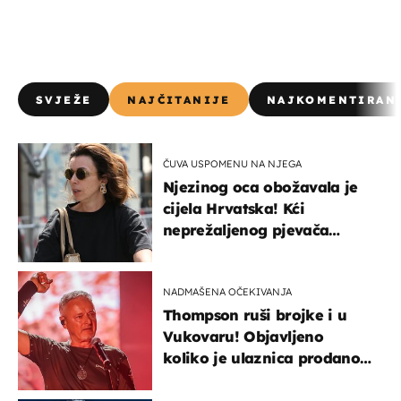
SVJEŽE
NAJČITANIJE
NAJKOMENTIRAN
ČUVA USPOMENU NA NJEGA
Njezinog oca obožavala je
cijela Hrvatska! Kći
neprežaljenog pjevača
projurila špicom na dva
kotača
NADMAŠENA OČEKIVANJA
Thompson ruši brojke i u
Vukovaru! Objavljeno
koliko je ulaznica prodano
u kratkom vremenu