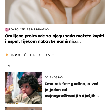
POKROVITELJ SPAR HRVATSKA
Omiljene proizvode za njegu sada možete kupiti
i usput, tijekom nabavke namirnica...
SVI
ČITAJU OVO
TV
DALEKI GRAD
Ima tek šest godina, a već
je jedan od
najnagrađivanijih dječjih
glumaca