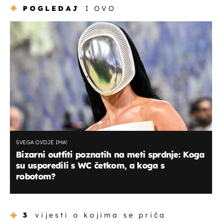
POGLEDAJ
I OVO
SVEGA OVDJE IMA!
Bizarni outfiti poznatih na meti sprdnje: Koga
su usporedili s WC četkom, a koga s
robotom?
3
vijesti o kojima se priča