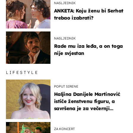
NASLJEDNIK
ANKETA: Koju ženu bi Serhat
trebao izabrati?
NASLJEDNIK
Rade mu iza leđa, a on toga
nije svjestan
LIFESTYLE
POPUT SIRENE
Haljina Danijele Martinović
ističe ženstvenu figuru, a
savršena je za večernji
izlazak na moru
ZA KONCERT