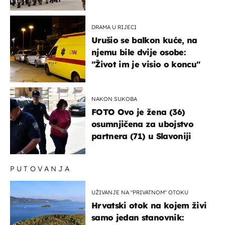
bi mogao biti žarište
DRAMA U RIJECI
Urušio se balkon kuće, na
njemu bile dvije osobe:
"Život im je visio o koncu"
NAKON SUKOBA
FOTO Ovo je žena (36)
osumnjičena za ubojstvo
partnera (71) u Slavoniji
PUTOVANJA
UŽIVANJE NA "PRIVATNOM" OTOKU
Hrvatski otok na kojem živi
samo jedan stanovnik: