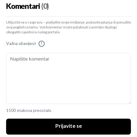
Komentari
(0)
Uključite se u raspravu – podijelite svoje mišljenje, postavite pitanja ili ponudite
svoj pogled na temu. Vaš komentar može potaknuti zanimljiv dijalog i
obogatiti zajednicu našeg portala.
Važna obavijest
!
1500 znakova preostalo
Prijavite se