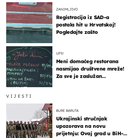
ZANIMLJIVO
Registracija iz SAD-a
postala hit u Hrvatskoj!
Pogledajte zašto
UPS!
Meni domaćeg restorana
nasmijao društvene mreže!
Za sve je zaslužan
urnebesan naziv jela
VIJESTI
BURE BARUTA
Ukrajinski stručnjak
upozorava na novu
prijetnju: Ovaj grad u BiH-u