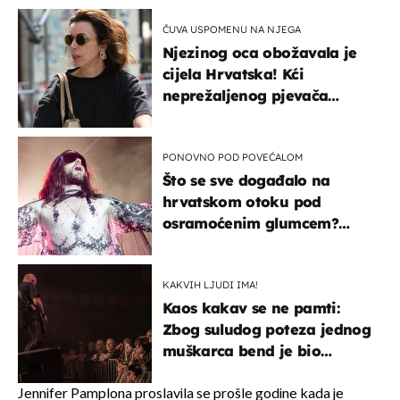
ČUVA USPOMENU NA NJEGA
Njezinog oca obožavala je
cijela Hrvatska! Kći
neprežaljenog pjevača
projurila špicom na dva
kotača
PONOVNO POD POVEĆALOM
Što se sve događalo na
hrvatskom otoku pod
osramoćenim glumcem?
Bizarni prizori i danas
izazivaju nevjericu
KAKVIH LJUDI IMA!
Kaos kakav se ne pamti:
Zbog suludog poteza jednog
muškarca bend je bio
prisiljen prekinuti nastup
Jennifer Pamplona proslavila se prošle godine kada je