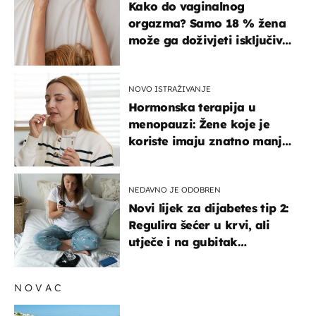
Kako do vaginalnog
orgazma? Samo 18 % žena
može ga doživjeti isključivo
na ovaj način
NOVO ISTRAŽIVANJE
Hormonska terapija u
menopauzi: Žene koje je
koriste imaju znatno manji
rizik od ovoga
NEDAVNO JE ODOBREN
Novi lijek za dijabetes tip 2:
Regulira šećer u krvi, ali
utječe i na gubitak
kilograma! Evo tko ga smije
uzimati i koje su nuspojave
NOVAC