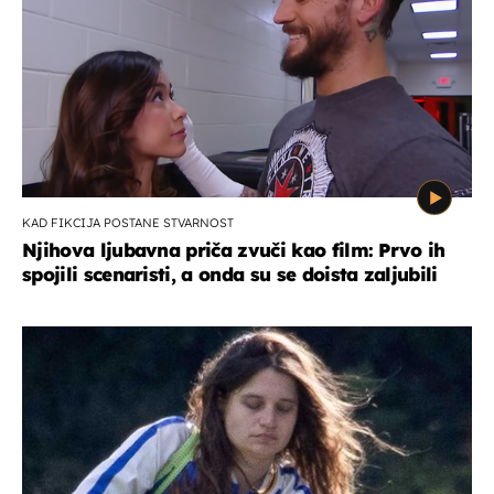
KAD FIKCIJA POSTANE STVARNOST
Njihova ljubavna priča zvuči kao film: Prvo ih
spojili scenaristi, a onda su se doista zaljubili