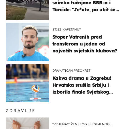
snimka tučnjave BBB-a i
Torcide: "Je*ote, pa ubit će
ga!"
STIŽE KAPETANU?
Stoper Vatrenih pred
transferom u jedan od
najvećih svjetskih klubova?
DRAMATIČAN PREOKRET
Kakva drama u Zagrebu!
Hrvatska srušila Srbiju i
izborila finale Svjetskog
prvenstva
ZDRAVLJE
"VRHUNAC" ŽENSKOG SEKSUALNOG
ISKUSTVA