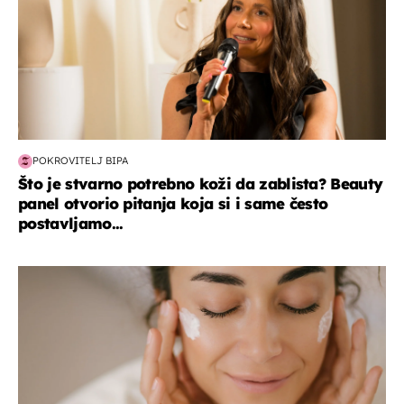
POKROVITELJ BIPA
Što je stvarno potrebno koži da zablista? Beauty
panel otvorio pitanja koja si i same često
postavljamo...
moda & ljepota