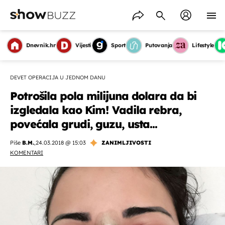
Dnevnik.hr
Vijesti
Sport
Putovanja
Lifestyle
DEVET OPERACIJA U JEDNOM DANU
Potrošila pola milijuna dolara da bi
izgledala kao Kim! Vadila rebra,
povećala grudi, guzu, usta...
Piše
B.M.
,
24.03.2018 @ 15:03
ZANIMLJIVOSTI
KOMENTARI
OMOGUĆI OBAVIJESTI