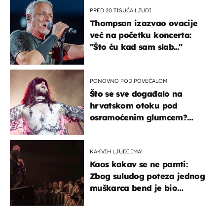
PRED 20 TISUĆA LJUDI
Thompson izazvao ovacije
već na početku koncerta:
"Što ću kad sam slab..."
PONOVNO POD POVEĆALOM
Što se sve događalo na
hrvatskom otoku pod
osramoćenim glumcem?
Bizarni prizori i danas
izazivaju nevjericu
KAKVIH LJUDI IMA!
Kaos kakav se ne pamti:
Zbog suludog poteza jednog
muškarca bend je bio
prisiljen prekinuti nastup