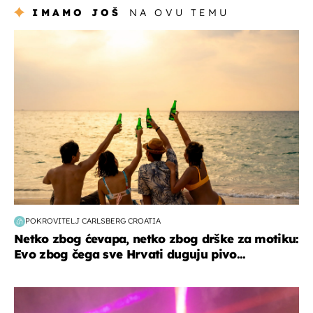
IMAMO JOŠ
NA OVU TEMU
zanimljivosti
POKROVITELJ CARLSBERG CROATIA
Netko zbog ćevapa, netko zbog drške za motiku:
Evo zbog čega sve Hrvati duguju pivo...
kultura & zabava