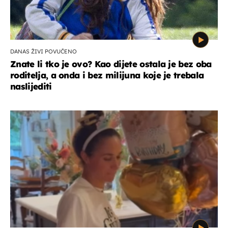
DANAS ŽIVI POVUČENO
Znate li tko je ovo? Kao dijete ostala je bez oba
roditelja, a onda i bez milijuna koje je trebala
naslijediti