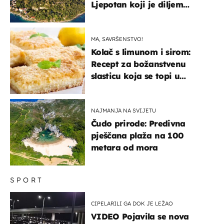
Ljepotan koji je diljem
svijeta poznat po svojem
"bijelom zlatu"
MA, SAVRŠENSTVO!
Kolač s limunom i sirom:
Recept za božanstvenu
slasticu koja se topi u
ustima
NAJMANJA NA SVIJETU
Čudo prirode: Predivna
pješčana plaža na 100
metara od mora
SPORT
CIPELARILI GA DOK JE LEŽAO
VIDEO Pojavila se nova