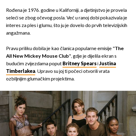
Rođena je 1976. godine u Kaliforniji, a djetinjstvo je provela
seleći se zbog očevog posla. Već u ranoj dobi pokazivala je
interes za ples i glumu, što ju je dovelo do prvih televizijskih
angažmana.
Pravu priliku dobila je kao članica popularne emisije "
The
All New Mickey Mouse Club
", gdje je dijelila ekran s
budućim zvijezdama poput
Britney Spears
i
Justina
Timberlakea
. Upravo su joj ti počeci otvorili vrata
ozbiljnijim glumačkim projektima.