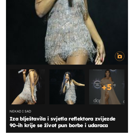
+
5
NEKAD I SAD
Iza blještavila i svjetla reflektora zvijezde
90-ih krije se život pun borbe i udaraca