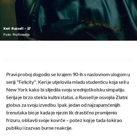
Keri Russell - 17
Foto: Profimedia
Pravi proboj dogodio se krajem 90-ih s naslovnom ulogom u
seriji "Felicity". Keri je utjelovila mladu studenticu koja seli u
New York kako bi slijedila svoju srednjoškolsku simpatiju.
Serija je brzo stekla kultni status, a Russell je osvojila Zlatni
globus za svoju izvedbu. Ipak, jedan od najzapamćenijih
trenutaka bio je kada je njezin lik drastično promijenio
frizuru, ošišavši svoje kovrče – potez koji je tada šokirao
publiku i izazvao burne reakcije.