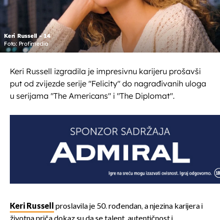
Keri Russell - 14
Foto: Profimedia
Keri Russell izgradila je impresivnu karijeru prošavši
put od zvijezde serije "Felicity" do nagrađivanih uloga
u serijama "The Americans" i "The Diplomat".
Keri Russell
proslavila je 50. rođendan, a njezina karijera i
životna priča dokaz su da se talent, autentičnost i