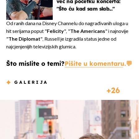
već na početku koncerta:
"Što ću kad sam slab..."
Od ranih dana na Disney Channelu do nagrađivanih uloga u
hit serijama poput "
Felicity
", "
The Americans
" i najnovije
"
The Diplomat
", Russell je izgradila status jedne od
najcjenjenijih televizijskih glumica.
Što mislite o temi?
Pišite u komentaru.
GALERIJA
26