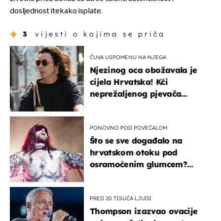
dosljednost itekako isplate.
3
vijesti o kojima se priča
ČUVA USPOMENU NA NJEGA
Njezinog oca obožavala je
cijela Hrvatska! Kći
neprežaljenog pjevača
projurila špicom na dva
kotača
PONOVNO POD POVEĆALOM
Što se sve događalo na
hrvatskom otoku pod
osramoćenim glumcem?
Bizarni prizori i danas
izazivaju nevjericu
PRED 20 TISUĆA LJUDI
Thompson izazvao ovacije