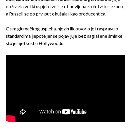
doživjela veliki uspjeh i već je obnovljena za četvrtu sezonu,
a Russell se po prvi put okušala i kao producentica.
Osim glumačkog uspjeha, njezin lik otvorio je i raspravu o
standardima ljepote jer se pojavljuje bez naglašene šminke,
što je rijetkost u Hollywoodu.