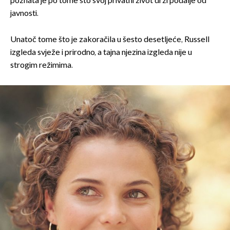
poznata je po tome što svoj privatni život drži podalje od
javnosti.
Unatoč tome što je zakoračila u šesto desetljeće, Russell
izgleda svježe i prirodno, a tajna njezina izgleda nije u
strogim režimima.