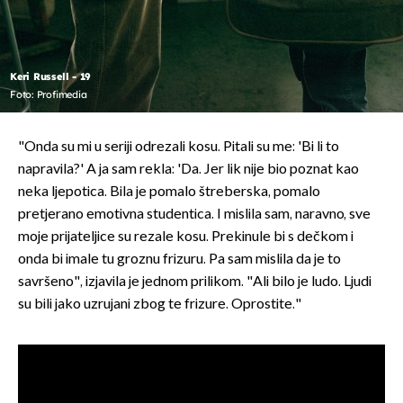
Keri Russell - 19
Foto: Profimedia
"Onda su mi u seriji odrezali kosu. Pitali su me: 'Bi li to
napravila?' A ja sam rekla: 'Da. Jer lik nije bio poznat kao
neka ljepotica. Bila je pomalo štreberska, pomalo
pretjerano emotivna studentica. I mislila sam, naravno, sve
moje prijateljice su rezale kosu. Prekinule bi s dečkom i
onda bi imale tu groznu frizuru. Pa sam mislila da je to
savršeno", izjavila je jednom prilikom. "Ali bilo je ludo. Ljudi
su bili jako uzrujani zbog te frizure. Oprostite."