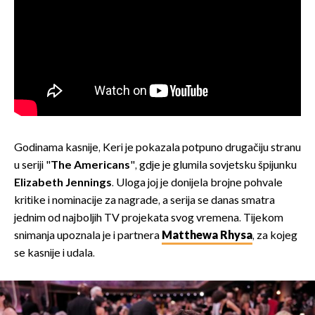
Godinama kasnije, Keri je pokazala potpuno drugačiju stranu
u seriji "
The Americans
", gdje je glumila sovjetsku špijunku
Elizabeth Jennings
. Uloga joj je donijela brojne pohvale
kritike i nominacije za nagrade, a serija se danas smatra
jednim od najboljih TV projekata svog vremena. Tijekom
snimanja upoznala je i partnera
Matthewa Rhysa
, za kojeg
se kasnije i udala.