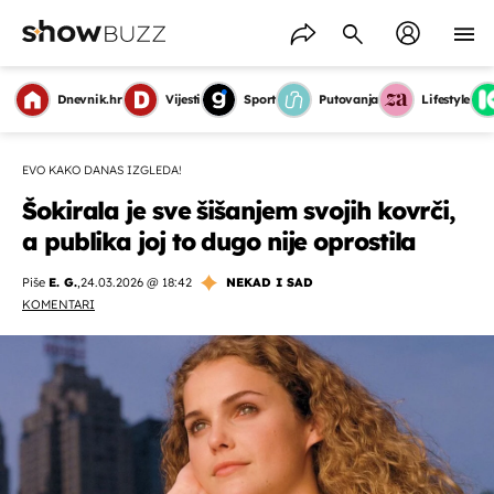
Dnevnik.hr
Vijesti
Sport
Putovanja
Lifestyle
EVO KAKO DANAS IZGLEDA!
Šokirala je sve šišanjem svojih kovrči,
a publika joj to dugo nije oprostila
Piše
E. G.
,
24.03.2026 @ 18:42
NEKAD I SAD
KOMENTARI
OMOGUĆI OBAVIJESTI