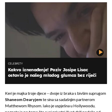
CELEBRITY
Kakvo iznenađenje! Poziv Josipe Lisac
ostavio je našeg mladog glumca bez riječi
Keri je majka troje djece – dvoje iz braka s bivšim suprugom
Shaneom Dearyjem
te sina sa sadašnjim partnerom
Matthewom Rhysom. Iako je uspješna u Hollywoodu,