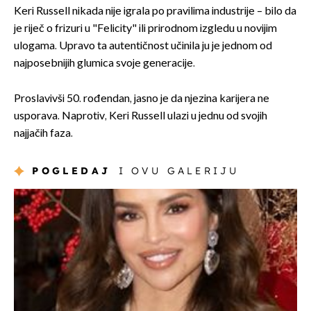
Keri Russell nikada nije igrala po pravilima industrije – bilo da
je riječ o frizuri u "Felicity" ili prirodnom izgledu u novijim
ulogama. Upravo ta autentičnost učinila ju je jednom od
najposebnijih glumica svoje generacije.
Proslavivši 50. rođendan, jasno je da njezina karijera ne
usporava. Naprotiv, Keri Russell ulazi u jednu od svojih
najjačih faza.
POGLEDAJ
I OVU GALERIJU