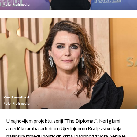
Foto: Profimedia
Keri Russell - 4
Foto: Profimedia
U najnovijem projektu, seriji "The Diplomat", Keri glumi
američku ambasadoricu u Ujedinjenom Kraljevstvu koja
balansira između političkih kriza i osobnog života. Serija je