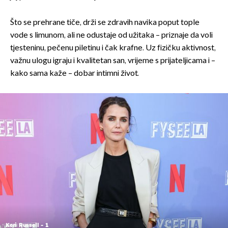
Što se prehrane tiče, drži se zdravih navika poput tople
vode s limunom, ali ne odustaje od užitaka – priznaje da voli
tjesteninu, pečenu piletinu i čak krafne. Uz fizičku aktivnost,
važnu ulogu igraju i kvalitetan san, vrijeme s prijateljicama i –
kako sama kaže – dobar intimni život.
Keri Russell - 1