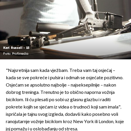
Keri Russell - 15
Foto: Profimedia
"Najsretnija sam kada vježbam. Treba vam taj osjećaj –
kada se sve pokreće i pulsira i odmah se osjećate pozitivno.
Osjećam se apsolutno najbolje – najseksepilnije – nakon
dobrog treninga. Trenutno je to obično naporna vožnja
biciklom. Ili ću plesati po sobi uz glasnu glazbu i raditi
pokrete kojih se sjećam iz videa o trudnoći koji sam imala",
ispričala je tajnu svog izgleda, dodavši kako posebno voli
ranojutarnje vožnje biciklom kroz New York ili London, koje
joj pomažu i u oslobađanju od stresa.