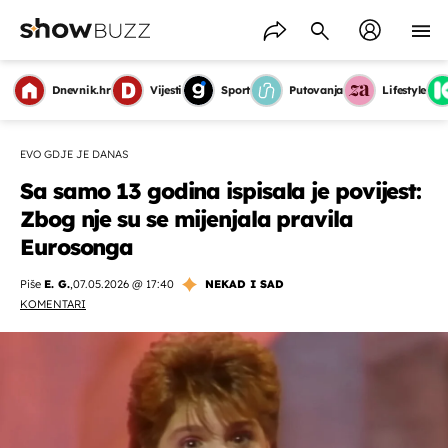
Dnevnik.hr
Vijesti
Sport
Putovanja
Lifestyle
EVO GDJE JE DANAS
Sa samo 13 godina ispisala je povijest:
Zbog nje su se mijenjala pravila
Eurosonga
Piše
E. G.
,
07.05.2026 @ 17:40
NEKAD I SAD
KOMENTARI
OMOGUĆI OBAVIJESTI