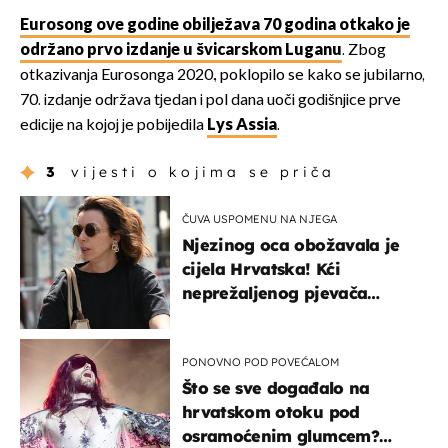
Eurosong ove godine obilježava 70 godina otkako je
održano prvo izdanje u švicarskom Luganu
. Zbog
otkazivanja Eurosonga 2020., poklopilo se kako se jubilarno,
70. izdanje održava tjedan i pol dana uoči godišnjice prve
edicije na kojoj je pobijedila
Lys Assia
.
3
vijesti o kojima se priča
ČUVA USPOMENU NA NJEGA
Njezinog oca obožavala je
cijela Hrvatska! Kći
neprežaljenog pjevača
projurila špicom na dva
kotača
PONOVNO POD POVEĆALOM
Što se sve događalo na
hrvatskom otoku pod
osramoćenim glumcem?