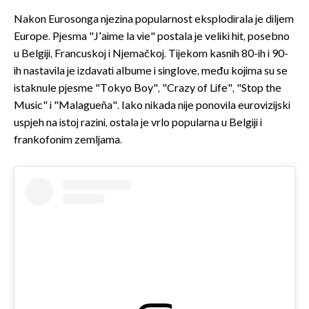
Nakon Eurosonga njezina popularnost eksplodirala je diljem
Europe. Pjesma "J’aime la vie" postala je veliki hit, posebno
u Belgiji, Francuskoj i Njemačkoj. Tijekom kasnih 80-ih i 90-
ih nastavila je izdavati albume i singlove, među kojima su se
istaknule pjesme "Tokyo Boy", "Crazy of Life", "Stop the
Music" i "Malagueña". Iako nikada nije ponovila eurovizijski
uspjeh na istoj razini, ostala je vrlo popularna u Belgiji i
frankofonim zemljama.