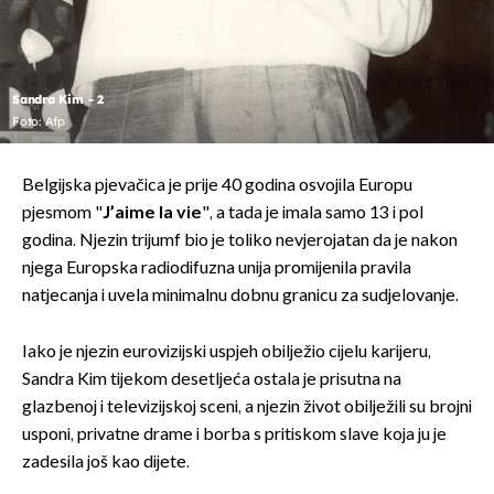
Sandra Kim - 2
Foto: Afp
Belgijska pjevačica je prije 40 godina osvojila Europu
pjesmom "
J’aime la vie
", a tada je imala samo 13 i pol
godina. Njezin trijumf bio je toliko nevjerojatan da je nakon
njega Europska radiodifuzna unija promijenila pravila
natjecanja i uvela minimalnu dobnu granicu za sudjelovanje.
Iako je njezin eurovizijski uspjeh obilježio cijelu karijeru,
Sandra Kim tijekom desetljeća ostala je prisutna na
glazbenoj i televizijskoj sceni, a njezin život obilježili su brojni
usponi, privatne drame i borba s pritiskom slave koja ju je
zadesila još kao dijete.