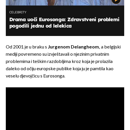
CELEBRITY
Drama uoči Eurosonga: Zdravstveni problemi
pogodili jednu od lelekica
Od 2001. je u braku s
Jurgenom Delangheom,
a belgijski
mediji povremeno su izvještavali o njezinim privatnim
problemima i teškim razdobljima kroz koja je prolazila
daleko od očiju europske publike koja ju je pamtila kao
veselu djevojčicu s Eurosonga.