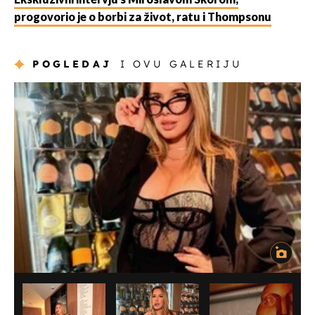
Ekskluzivni intervju s Miroslavom Škorom,
progovorio je o borbi za život, ratu i Thompsonu
POGLEDAJ
I OVU GALERIJU