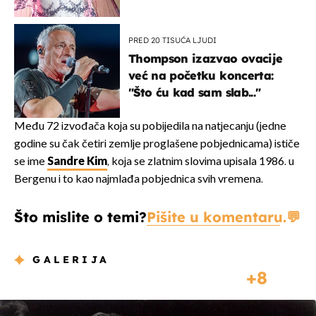
Bizarni prizori i danas
izazivaju nevjericu
PRED 20 TISUĆA LJUDI
Thompson izazvao ovacije
već na početku koncerta:
"Što ću kad sam slab..."
Među 72 izvođača koja su pobijedila na natjecanju (jedne
godine su čak četiri zemlje proglašene pobjednicama) ističe
se ime
Sandre Kim
, koja se zlatnim slovima upisala 1986. u
Bergenu i to kao najmlađa pobjednica svih vremena.
Što mislite o temi?
Pišite u komentaru.
GALERIJA
8