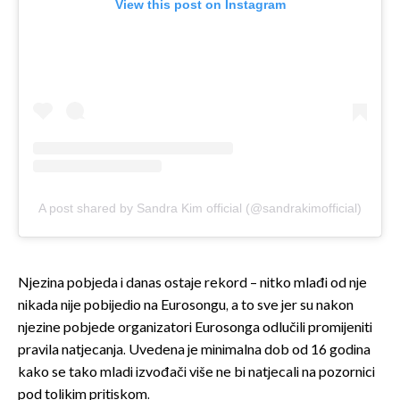
View this post on Instagram
A post shared by Sandra Kim official (@sandrakimofficial)
Njezina pobjeda i danas ostaje rekord – nitko mlađi od nje
nikada nije pobijedio na Eurosongu, a to sve jer su nakon
njezine pobjede organizatori Eurosonga odlučili promijeniti
pravila natjecanja. Uvedena je minimalna dob od 16 godina
kako se tako mladi izvođači više ne bi natjecali na pozornici
pod tolikim pritiskom.