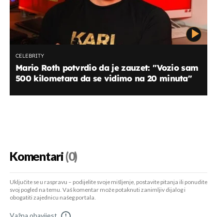
CELEBRITY
Mario Roth potvrdio da je zauzet: ''Vozio sam
500 kilometara da se vidimo na 20 minuta''
Komentari
(0)
Uključite se u raspravu – podijelite svoje mišljenje, postavite pitanja ili ponudite
svoj pogled na temu. Vaš komentar može potaknuti zanimljiv dijalog i
obogatiti zajednicu našeg portala.
Važna obavijest
!