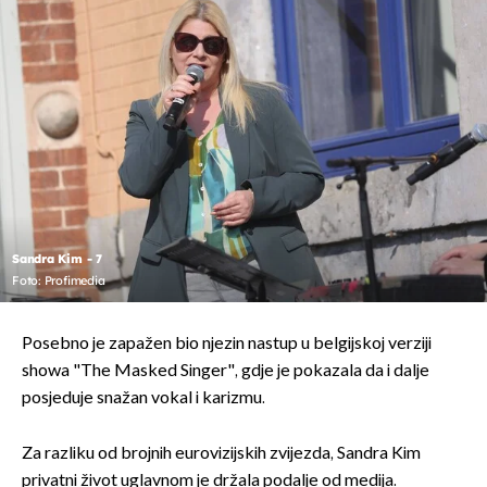
Sandra Kim - 7
Foto: Profimedia
Posebno je zapažen bio njezin nastup u belgijskoj verziji
showa "The Masked Singer", gdje je pokazala da i dalje
posjeduje snažan vokal i karizmu.
Za razliku od brojnih eurovizijskih zvijezda, Sandra Kim
privatni život uglavnom je držala podalje od medija.