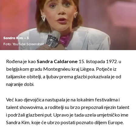
Sandra Kim - 3
Foto: YouTube Screenshot
Rođena je kao
Sandra Caldarone
15. listopada 1972. u
belgijskom gradu Montegnéeu kraj Liègea. Potječe iz
talijanske obitelji, a ljubav prema glazbi pokazivala je od
najranije dobi.
Već kao djevojčica nastupala je na lokalnim festivalima i
talent showovima, a roditelji su brzo prepoznali njezin talent
i podržali glazbeni put. Upravo je tada uzela umjetničko ime
Sandra Kim, koje će ubrzo postati poznato diljem Europe.