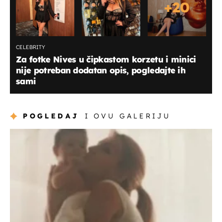
+
20
CELEBRITY
Za fotke Nives u čipkastom korzetu i minici
nije potreban dodatan opis, pogledajte ih
sami
POGLEDAJ
I OVU GALERIJU