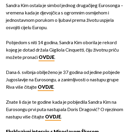
Sandra Kim ostala je simbol jednog drugačijeg Eurosonga –
vremena kada je djevojčica s ogromnim osmijehom i
jednostavnom porukom o ljubavi prema životu uspjela
osvojiti cijelu Europu.
Pobjedom s niti 14 godina, Sandra Kim oborila je rekord
kojeg je dotad držala Gigliola Cinquetti, čiju životnu priču
možete pronaći
OVDJE
.
Dana 6. svibnja obilježeno je 37 godina od jedine pobjede
Jugoslavije na Eurosongu, a zanimljivosti o nastupu grupe
Riva više čitajte
OVDJE
.
Znate li da je te godine kada je pobijedila Sandra Kim na
Eurosongu prvi puta nastupala Doris Dragović? O njezinom
nastupu više čitajte
OVDJE
.