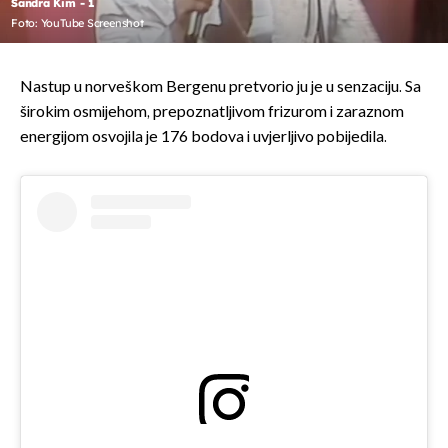
Sandra Kim - 1
Foto: YouTube Screenshot
Nastup u norveškom Bergenu pretvorio ju je u senzaciju. Sa
širokim osmijehom, prepoznatljivom frizurom i zaraznom
energijom osvojila je 176 bodova i uvjerljivo pobijedila.