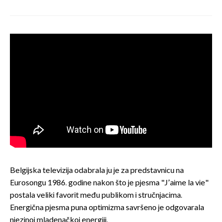
Belgijska televizija odabrala ju je za predstavnicu na
Eurosongu 1986. godine nakon što je pjesma "J’aime la vie"
postala veliki favorit među publikom i stručnjacima.
Energična pjesma puna optimizma savršeno je odgovarala
njezinoj mladenačkoj energiji.