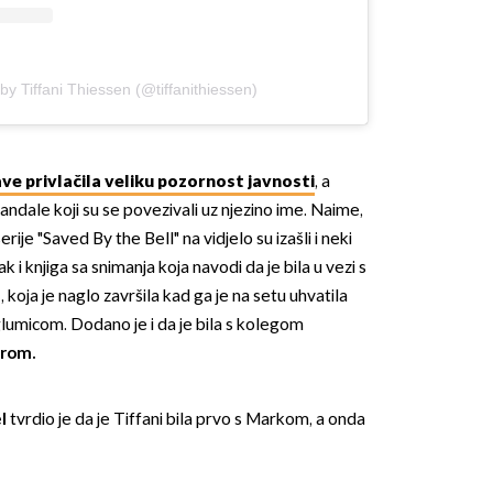
by Tiffani Thiessen (@tiffanithiessen)
lave privlačila veliku pozornost javnosti
, a
kandale koji su se povezivali uz njezino ime. Naime,
ije "Saved By the Bell" na vidjelo su izašli i neki
čak i knjiga sa snimanja koja navodi da je bila u vezi s
m
, koja je naglo završila kad ga je na setu uhvatila
lumicom. Dodano je i da je bila s kolegom
rom.
el
tvrdio je da je Tiffani bila prvo s Markom, a onda