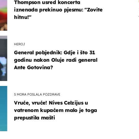
Thompson usred koncerta
iznenada prekinuo pjesmu: "Zovite
hitnu!"
HEROJ
General pobjednik: Gdje i što 31
godinu nakon Oluje radi general
Ante Gotovina?
S MORA POSLALA POZDRAVE
Vruće, vruće! Nives Celzijus u
vatrenom kupaćem malo je toga
prepustila mašti