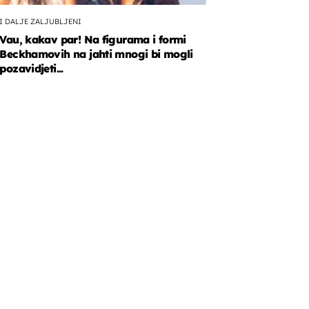
I DALJE ZALJUBLJENI
Vau, kakav par! Na figurama i formi
Beckhamovih na jahti mnogi bi mogli
pozavidjeti...