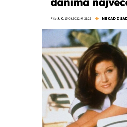
danima najveće
NEKAD I SA
Piše
J. C.
,
13.08.2022 @ 21:22