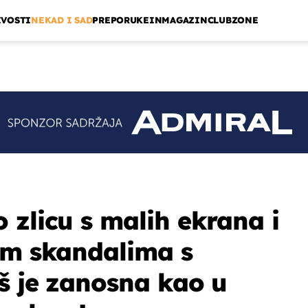
IVOSTI
NEKAD I SAD
PREPORUKE
INMAGAZIN
CLUBZONE
 zlicu s malih ekrana i
im skandalima s
š je zanosna kao u