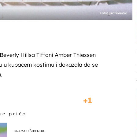
Foto: profimedia
Beverly Hillsa Tiffani Amber Thiessen
ru u kupaćem kostimu i dokazala da se
.
1
 se priča
DRAMA U ŠIBENIKU