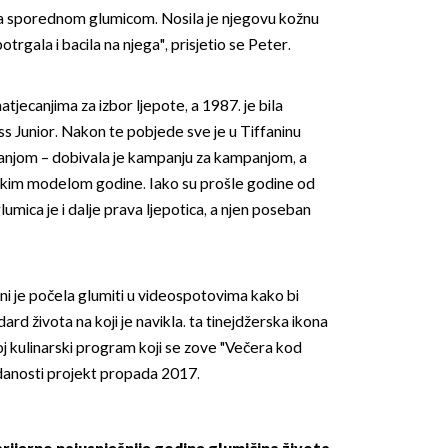
 sa sporednom glumicom. Nosila je njegovu kožnu
otrgala i bacila na njega", prisjetio se Peter.
atjecanjima za izbor ljepote, a 1987. je bila
s Junior. Nakon te pobjede sve je u Tiffaninu
anjom – dobivala je kampanju za kampanjom, a
ričkim modelom godine. Iako su prošle godine od
 glumica je i dalje prava ljepotica, a njen poseban
.
 je počela glumiti u videospotovima kako bi
dard života na koji je navikla. ta tinejdžerska ikona
oj kulinarski program koji se zove "Večera kod
edanosti projekt propada 2017.