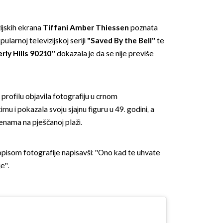
ijskih ekrana
Tiffani Amber Thiessen
poznata
ularnoj televizijskoj seriji
"Saved By the Bell"
te
rly Hills 90210''
dokazala je da se nije previše
profilu objavila fotografiju u crnom
 i pokazala svoju sjajnu figuru u 49. godini, a
enama na pješčanoj plaži.
 opisom fotografije napisavši: ''Ono kad te uhvate
''.