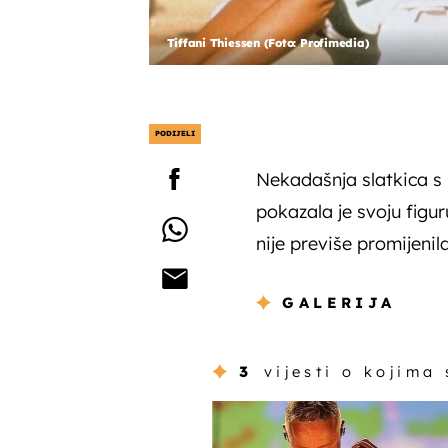
Tiffani Thiessen (Foto: Profimedia)
PODIJELI
Nekadašnja slatkica s 
pokazala je svoju figu
nije previše promijenila
GALERIJA
3
vijesti o kojima