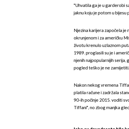
"Uhvatila ga je u garderobi
jaknu koju je potom u bijesu p
Njezina karijera započela je n
okrunjenom i za američku Mis
životu krenulo uzlaznom put
1989. proglasili su je i ame
njenih najpopularnijih serija,
pogled teško je ne zamijetiti
Nakon nekog vremena Tiffani
platila račune i zadržala stan
90-ih počinje 2015. voditi sv
Tiffani", no zbog manjka gl