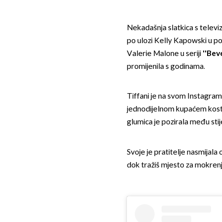
Nekadašnja slatkica s televiz
po ulozi Kelly Kapowski u pop
Valerie Malone u seriji
''Beve
promijenila s godinama.
Tiffani je na svom Instagram 
jednodijelnom kupaćem kostimu
glumica je pozirala među stij
Svoje je pratitelje nasmijala
dok tražiš mjesto za mokrenje