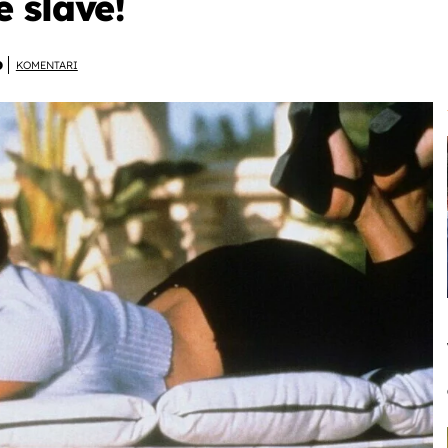
 slave!
D
KOMENTARI