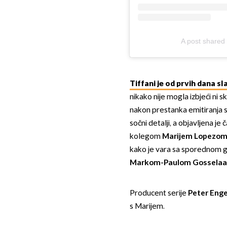
A post shared 
Tiffani je od prvih dana s
nikako nije mogla izbjeći ni s
nakon prestanka emitiranja ser
sočni detalji, a objavljena je 
kolegom
Marijem Lopezo
kako je vara sa sporednom g
Markom-Paulom Gosselaa
Producent serije
Peter Eng
s Marijem.