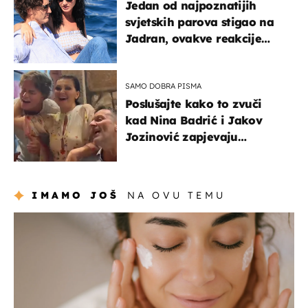
Jedan od najpoznatijih
svjetskih parova stigao na
Jadran, ovakve reakcije
vjerojatno nisu očekivali
SAMO DOBRA PISMA
Poslušajte kako to zvuči
kad Nina Badrić i Jakov
Jozinović zapjevaju
Oliverov hit!
IMAMO JOŠ
NA OVU TEMU
moda & ljepota