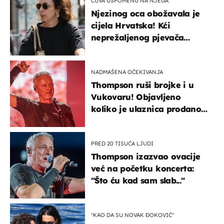
ČUVA USPOMENU NA NJEGA
Njezinog oca obožavala je
cijela Hrvatska! Kći
neprežaljenog pjevača
projurila špicom na dva
kotača
NADMAŠENA OČEKIVANJA
Thompson ruši brojke i u
Vukovaru! Objavljeno
koliko je ulaznica prodano
u kratkom vremenu
PRED 20 TISUĆA LJUDI
Thompson izazvao ovacije
već na početku koncerta:
"Što ću kad sam slab..."
"KAO DA SU NOVAK ĐOKOVIĆ"