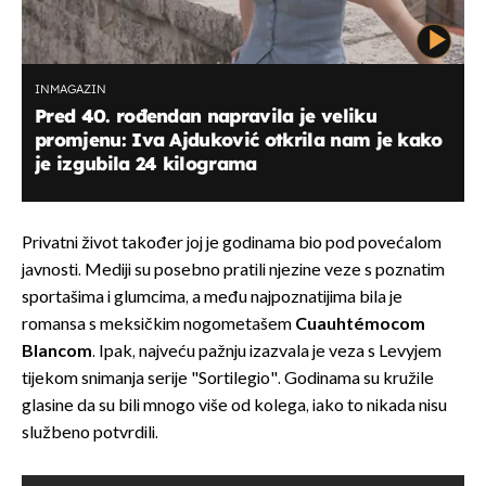
INMAGAZIN
Pred 40. rođendan napravila je veliku
promjenu: Iva Ajduković otkrila nam je kako
je izgubila 24 kilograma
Privatni život također joj je godinama bio pod povećalom
javnosti. Mediji su posebno pratili njezine veze s poznatim
sportašima i glumcima, a među najpoznatijima bila je
romansa s meksičkim nogometašem
Cuauhtémocom
Blancom
. Ipak, najveću pažnju izazvala je veza s Levyjem
tijekom snimanja serije "Sortilegio". Godinama su kružile
glasine da su bili mnogo više od kolega, iako to nikada nisu
službeno potvrdili.