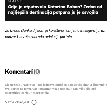
CELEBRITY
Gdje je otputovala Katarina Baban? Jedna od
najljepših destinacija potpuno ju je osvojila
Za izradu članka dijelom je korištena i umjetna inteligencija, uz
nadzor i završnu obradu redakcije portala.
Komentari
(0)
Uključite se u raspravu – podijelite svoje mišljenje, postavite pitanja ili ponudite
svoj pogled na temu. Vaš komentar može potaknuti zanimljiv dijalog i
obogatiti zajednicu našeg portala.
Važna obavijest
!