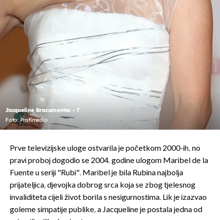
Jacqueline Bracamontes - 7
Foto: Profimedia
Prve televizijske uloge ostvarila je početkom 2000-ih, no
pravi proboj dogodio se 2004. godine ulogom Maribel de la
Fuente u seriji "Rubi". Maribel je bila Rubina najbolja
prijateljica, djevojka dobrog srca koja se zbog tjelesnog
invaliditeta cijeli život borila s nesigurnostima. Lik je izazvao
goleme simpatije publike, a Jacqueline je postala jedna od