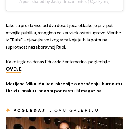
A post shared by Jacky Bracamontes (@jackybrv)
Iako su prošla više od dva desetljeća otkako je prvi put
osvojila publiku, mnogima će zauvijek ostati upravo Maribel
iz "Rubi" – djevojka velikog srca koja je bila potpuna
suprotnost nezaboravnoj Rubi.
Kako izgleda danas Eduardo Santamarina, pogledajte
OVDJE
.
Marijana Mikulić nikad iskrenije o obraćenju, burnoutu
i krizi u braku u novom podcastu IN magazina.
POGLEDAJ
I OVU GALERIJU