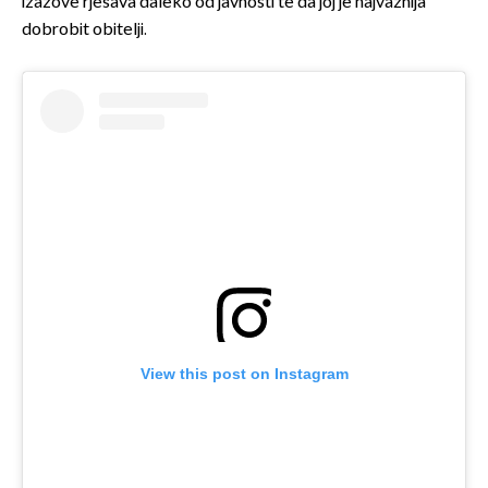
izazove rješava daleko od javnosti te da joj je najvažnija
dobrobit obitelji.
View this post on Instagram