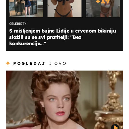
+
19
CELEBRITY
S mišljenjem bujne Lidije u crvenom bikiniju
složili su se svi pratitelji: ''Bez
konkurencije...''
POGLEDAJ
I OVO