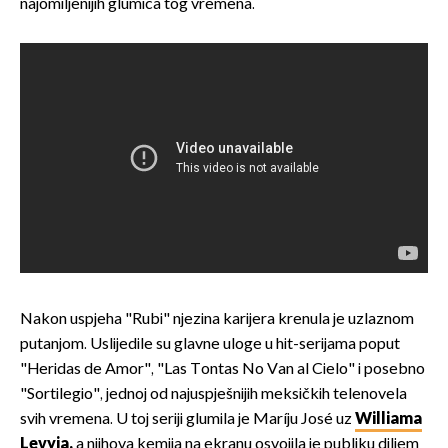
najomiljenijih glumica tog vremena.
Nakon uspjeha "Rubi" njezina karijera krenula je uzlaznom
putanjom. Uslijedile su glavne uloge u hit-serijama poput
"Heridas de Amor", "Las Tontas No Van al Cielo" i posebno
"Sortilegio", jednoj od najuspješnijih meksičkih telenovela
svih vremena. U toj seriji glumila je Maríju José uz
Williama
Levyja,
a njihova kemija na ekranu osvojila je publiku diljem