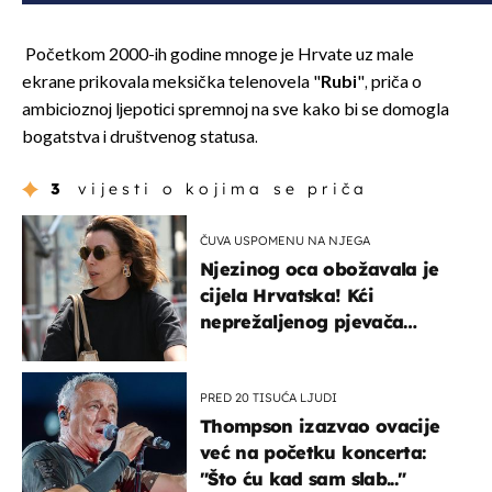
Početkom 2000-ih godine mnoge je Hrvate uz male
ekrane prikovala meksička telenovela "
Rubi
", priča o
ambicioznoj ljepotici spremnoj na sve kako bi se domogla
bogatstva i društvenog statusa.
3
vijesti o kojima se priča
ČUVA USPOMENU NA NJEGA
Njezinog oca obožavala je
cijela Hrvatska! Kći
neprežaljenog pjevača
projurila špicom na dva
kotača
PRED 20 TISUĆA LJUDI
Thompson izazvao ovacije
već na početku koncerta:
"Što ću kad sam slab..."