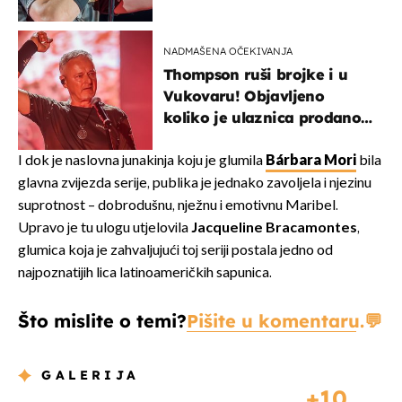
NADMAŠENA OČEKIVANJA
Thompson ruši brojke i u
Vukovaru! Objavljeno
koliko je ulaznica prodano
u kratkom vremenu
I dok je naslovna junakinja koju je glumila
Bárbara Mori
bila
glavna zvijezda serije, publika je jednako zavoljela i njezinu
suprotnost – dobrodušnu, nježnu i emotivnu Maribel.
Upravo je tu ulogu utjelovila
Jacqueline Bracamontes
,
glumica koja je zahvaljujući toj seriji postala jedno od
najpoznatijih lica latinoameričkih sapunica.
Što mislite o temi?
Pišite u komentaru.
GALERIJA
10