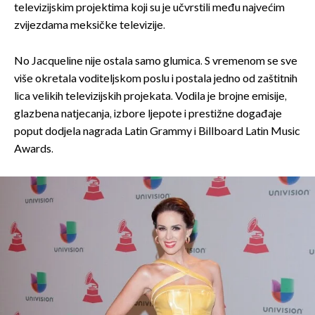
televizijskim projektima koji su je učvrstili među najvećim
zvijezdama meksičke televizije.
No Jacqueline nije ostala samo glumica. S vremenom se sve
više okretala voditeljskom poslu i postala jedno od zaštitnih
lica velikih televizijskih projekata. Vodila je brojne emisije,
glazbena natjecanja, izbore ljepote i prestižne događaje
poput dodjela nagrada Latin Grammy i Billboard Latin Music
Awards.