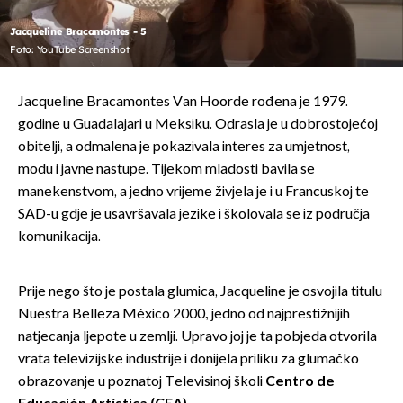
Jacqueline Bracamontes - 5
Foto: YouTube Screenshot
Jacqueline Bracamontes Van Hoorde rođena je 1979.
godine u Guadalajari u Meksiku. Odrasla je u dobrostojećoj
obitelji, a odmalena je pokazivala interes za umjetnost,
modu i javne nastupe. Tijekom mladosti bavila se
manekenstvom, a jedno vrijeme živjela je i u Francuskoj te
SAD-u gdje je usavršavala jezike i školovala se iz područja
komunikacija.
Prije nego što je postala glumica, Jacqueline je osvojila titulu
Nuestra Belleza México 2000., jedno od najprestižnijih
natjecanja ljepote u zemlji. Upravo joj je ta pobjeda otvorila
vrata televizijske industrije i donijela priliku za glumačko
obrazovanje u poznatoj Televisinoj školi
Centro de