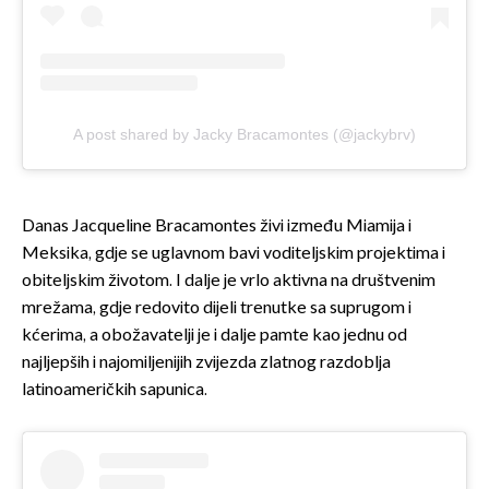
A post shared by Jacky Bracamontes (@jackybrv)
Danas Jacqueline Bracamontes živi između Miamija i
Meksika, gdje se uglavnom bavi voditeljskim projektima i
obiteljskim životom. I dalje je vrlo aktivna na društvenim
mrežama, gdje redovito dijeli trenutke sa suprugom i
kćerima, a obožavatelji je i dalje pamte kao jednu od
najljepših i najomiljenijih zvijezda zlatnog razdoblja
latinoameričkih sapunica.