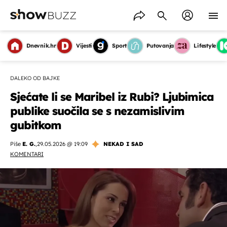
Dnevnik.hr
Vijesti
Sport
Putovanja
Lifestyle
DALEKO OD BAJKE
Sjećate li se Maribel iz Rubi? Ljubimica
publike suočila se s nezamislivim
gubitkom
Piše
E. G.
,
29.05.2026 @ 19:09
NEKAD I SAD
KOMENTARI
OMOGUĆI OBAVIJESTI