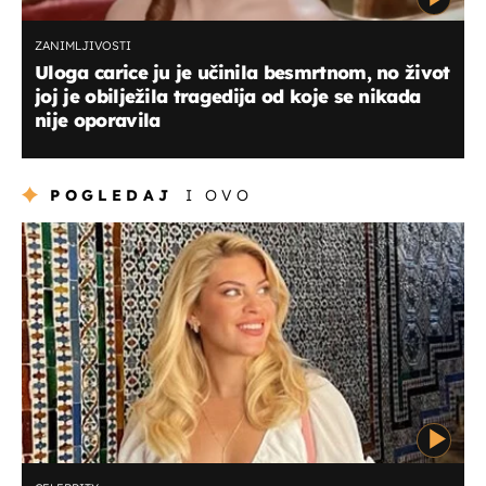
ZANIMLJIVOSTI
Uloga carice ju je učinila besmrtnom, no život
joj je obilježila tragedija od koje se nikada
nije oporavila
POGLEDAJ
I OVO