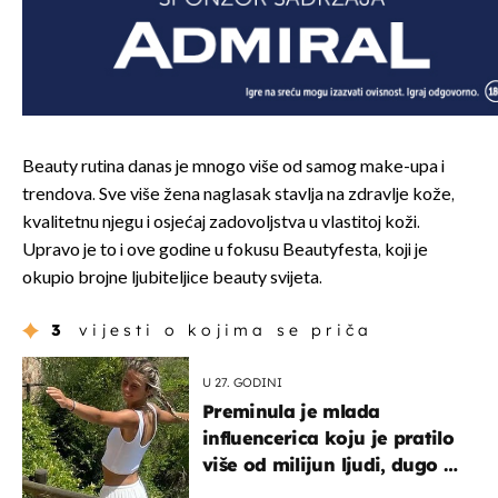
Beauty rutina danas je mnogo više od samog make-upa i
trendova. Sve više žena naglasak stavlja na zdravlje kože,
kvalitetnu njegu i osjećaj zadovoljstva u vlastitoj koži.
Upravo je to i ove godine u fokusu Beautyfesta, koji je
okupio brojne ljubiteljice beauty svijeta.
3
vijesti o kojima se priča
U 27. GODINI
Preminula je mlada
influencerica koju je pratilo
više od milijun ljudi, dugo se
borila s opakom bolešću