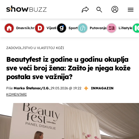
Dnevnik.hr
Vijesti
Sport
Putovanja
Lifestyle
ZADOVOLJSTVO U VLASTITOJ KOŽI
Beautyfest iz godine u godinu okuplja
sve veći broj žena: Zašto je njega kože
postala sve važnija?
Piše
Marko Štefanac/I.G.
,
29.05.2026 @ 19:22
INMAGAZIN
KOMENTARI
OMOGUĆI OBAVIJESTI