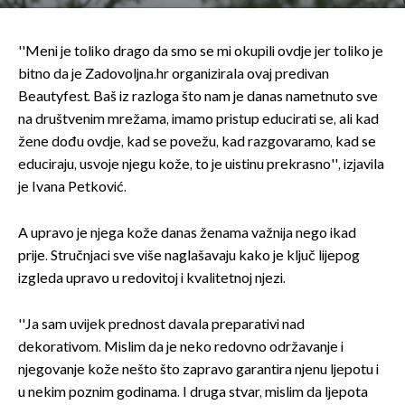
''Meni je toliko drago da smo se mi okupili ovdje jer toliko je
bitno da je Zadovoljna.hr organizirala ovaj predivan
Beautyfest. Baš iz razloga što nam je danas nametnuto sve
na društvenim mrežama, imamo pristup educirati se, ali kad
žene dođu ovdje, kad se povežu, kad razgovaramo, kad se
educiraju, usvoje njegu kože, to je uistinu prekrasno'', izjavila
je Ivana Petković.
A upravo je njega kože danas ženama važnija nego ikad
prije. Stručnjaci sve više naglašavaju kako je ključ lijepog
izgleda upravo u redovitoj i kvalitetnoj njezi.
''Ja sam uvijek prednost davala preparativi nad
dekorativom. Mislim da je neko redovno održavanje i
njegovanje kože nešto što zapravo garantira njenu ljepotu i
u nekim poznim godinama. I druga stvar, mislim da ljepota