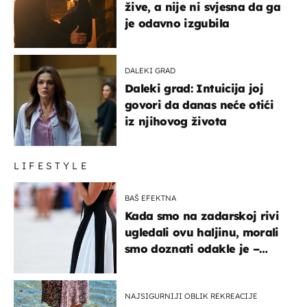
žive, a nije ni svjesna da ga
je odavno izgubila
DALEKI GRAD
Daleki grad: Intuicija joj
govori da danas neće otići
iz njihovog života
LIFESTYLE
BAŠ EFEKTNA
Kada smo na zadarskoj rivi
ugledali ovu haljinu, morali
smo doznati odakle je –
košta samo 18 eura
NAJSIGURNIJI OBLIK REKREACIJE