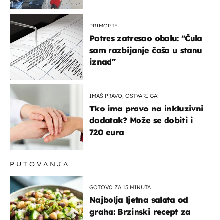
života, supruga i ja ne
možemo oka sklopiti"
PRIMORJE
Potres zatresao obalu: "Čula
sam razbijanje čaša u stanu
iznad"
IMAŠ PRAVO, OSTVARI GA!
Tko ima pravo na inkluzivni
dodatak? Može se dobiti i
720 eura
PUTOVANJA
GOTOVO ZA 15 MINUTA
Najbolja ljetna salata od
graha: Brzinski recept za