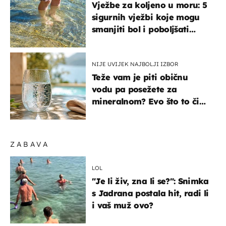
Vježbe za koljeno u moru: 5
sigurnih vježbi koje mogu
smanjiti bol i poboljšati
pokretljivost
NIJE UVIJEK NAJBOLJI IZBOR
Teže vam je piti običnu
vodu pa posežete za
mineralnom? Evo što to čini
organizmu
ZABAVA
LOL
"Je li živ, zna li se?": Snimka
s Jadrana postala hit, radi li
i vaš muž ovo?