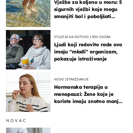
Vježbe za koljeno u moru: 5
sigurnih vježbi koje mogu
smanjiti bol i poboljšati
pokretljivost
STUDIJA NA GOTOVO 1.900 OSOBA
Ljudi koji redovito rade ovo
imaju “mlađi” organizam,
pokazuje istraživanje
NOVO ISTRAŽIVANJE
Hormonska terapija u
menopauzi: Žene koje je
koriste imaju znatno manji
rizik od ovoga
NOVAC