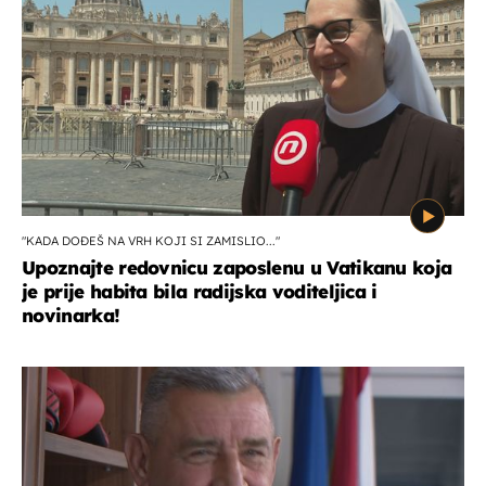
"KADA DOĐEŠ NA VRH KOJI SI ZAMISLIO..."
Upoznajte redovnicu zaposlenu u Vatikanu koja
je prije habita bila radijska voditeljica i
novinarka!