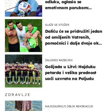
odluku, oglasio se
emotivnom porukom:
"Hvala vam svima"
SLAŽE SE STOŽER
Daliću će se pridružiti jedan
od omiljenih Vatrenih,
pomoćnici i dalje dvoje oko
ponude
ŽALGIRIS RAZBIJEN
Golijada u Litvi: Hajduku
petarda i velika prednost
uoči uzvrata na Poljudu
ZDRAVLJE
NAJSIGURNIJI OBLIK REKREACIJE