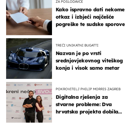
ZA POSLODAVCE
Kako ispravno dati nekome
otkaz i izbjeći najčešće
pogreške te sudske sporove
TREĆI UNIKATNI BUGATTI
Nazvan je po vrsti
srednjovjekovnog viteškog
konja i visok samo metar
POKROVITELJ PHILIP MORRIS ZAGREB
Digitalna rješenja za
stvarne probleme: Dva
hrvatska projekta dobila
potporu za razvoj