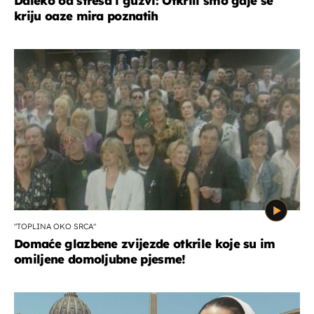
Daleko od stresa i gužvi: Otkrili smo gdje se
kriju oaze mira poznatih
"TOPLINA OKO SRCA"
Domaće glazbene zvijezde otkrile koje su im
omiljene domoljubne pjesme!