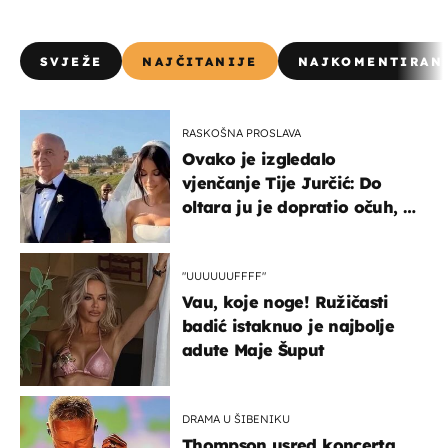
SVJEŽE
NAJČITANIJE
NAJKOMENTIRAN
RASKOŠNA PROSLAVA
Ovako je izgledalo
vjenčanje Tije Jurčić: Do
oltara ju je dopratio očuh, a
slavilo se uz Olivera i Rozgu
"UUUUUUFFFF"
Vau, koje noge! Ružičasti
badić istaknuo je najbolje
adute Maje Šuput
DRAMA U ŠIBENIKU
Thompson usred koncerta