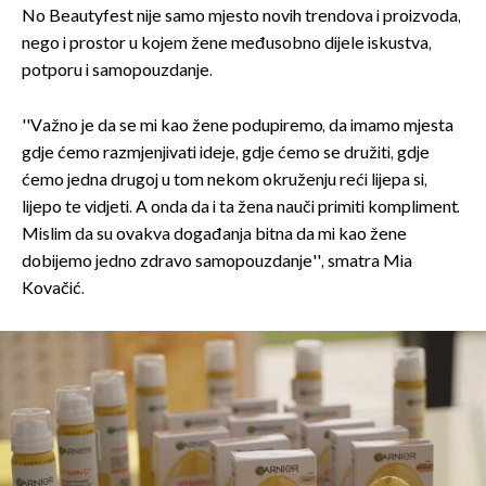
No Beautyfest nije samo mjesto novih trendova i proizvoda,
nego i prostor u kojem žene međusobno dijele iskustva,
potporu i samopouzdanje.
''Važno je da se mi kao žene podupiremo, da imamo mjesta
gdje ćemo razmjenjivati ideje, gdje ćemo se družiti, gdje
ćemo jedna drugoj u tom nekom okruženju reći lijepa si,
lijepo te vidjeti. A onda da i ta žena nauči primiti kompliment.
Mislim da su ovakva događanja bitna da mi kao žene
dobijemo jedno zdravo samopouzdanje'', smatra Mia
Kovačić.