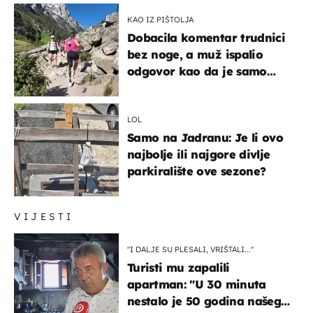
KAO IZ PIŠTOLJA
Dobacila komentar trudnici
bez noge, a muž ispalio
odgovor kao da je samo
čekao…
LOL
Samo na Jadranu: Je li ovo
najbolje ili najgore divlje
parkiralište ove sezone?
VIJESTI
"I DALJE SU PLESALI, VRIŠTALI..."
Turisti mu zapalili
apartman: "U 30 minuta
nestalo je 50 godina našeg