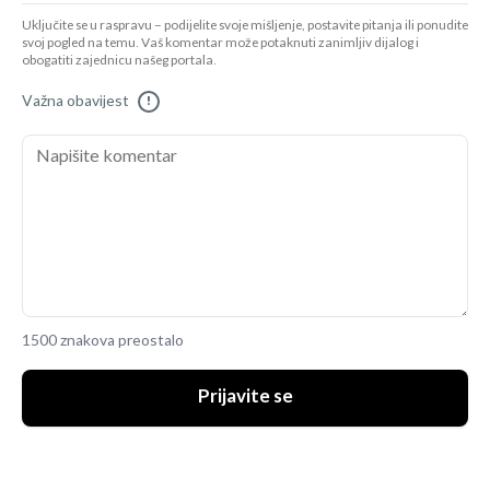
Uključite se u raspravu – podijelite svoje mišljenje, postavite pitanja ili ponudite
svoj pogled na temu. Vaš komentar može potaknuti zanimljiv dijalog i
obogatiti zajednicu našeg portala.
Važna obavijest
!
1500 znakova preostalo
Prijavite se