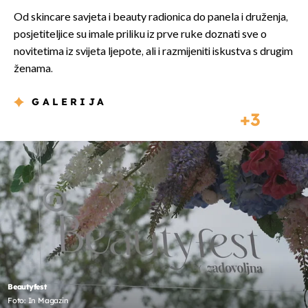
Od skincare savjeta i beauty radionica do panela i druženja,
posjetiteljice su imale priliku iz prve ruke doznati sve o
novitetima iz svijeta ljepote, ali i razmijeniti iskustva s drugim
ženama.
GALERIJA
3
Beautyfest
Foto: In Magazin