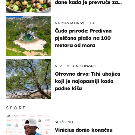
dane kada je prevruće za
kuhanje
NAJMANJA NA SVIJETU
Čudo prirode: Predivna
pješčana plaža na 100
metara od mora
NEVJEROJATNO OPASNO
Otrovno drvo: Tihi ubojica
koji je najopasniji kada
padne kiša
SPORT
SLUŽBENO
Vinicius donio konačnu