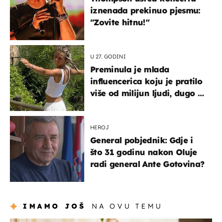
iznenada prekinuo pjesmu:
"Zovite hitnu!"
U 27. GODINI
Preminula je mlada
influencerica koju je pratilo
više od milijun ljudi, dugo se
borila s opakom bolešću
HEROJ
General pobjednik: Gdje i
što 31 godinu nakon Oluje
radi general Ante Gotovina?
IMAMO JOŠ
NA OVU TEMU