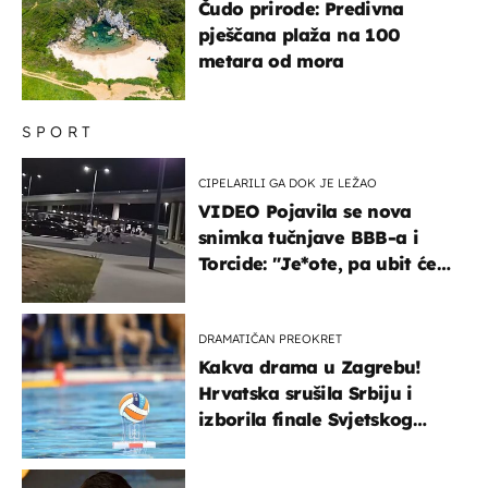
Čudo prirode: Predivna
pješčana plaža na 100
metara od mora
SPORT
CIPELARILI GA DOK JE LEŽAO
VIDEO Pojavila se nova
snimka tučnjave BBB-a i
Torcide: "Je*ote, pa ubit će
ga!"
DRAMATIČAN PREOKRET
Kakva drama u Zagrebu!
Hrvatska srušila Srbiju i
izborila finale Svjetskog
prvenstva