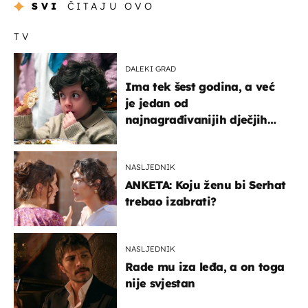
SVI
ČITAJU OVO
TV
DALEKI GRAD
Ima tek šest godina, a već
je jedan od
najnagrađivanijih dječjih
glumaca
NASLJEDNIK
ANKETA: Koju ženu bi Serhat
trebao izabrati?
NASLJEDNIK
Rade mu iza leđa, a on toga
nije svjestan