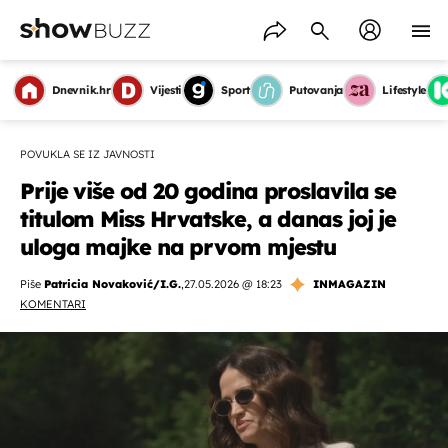
Dnevnik.hr
Vijesti
Sport
Putovanja
Lifestyle
POVUKLA SE IZ JAVNOSTI
Prije više od 20 godina proslavila se
titulom Miss Hrvatske, a danas joj je
uloga majke na prvom mjestu
Piše
Patricia Novaković/I.G.
,
27.05.2026 @ 18:23
INMAGAZIN
KOMENTARI
OMOGUĆI OBAVIJESTI