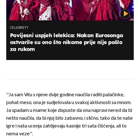
CELEBRITY
Povijesni uspjeh lelekica: Nakon Eurosonga
ostvarile su ono što nikome prije nije pošlo
za rukom
''Ja sam Vitu s njene dvije godine naučila raditi palačinke,
pohat meso, ona je sudjelovala u svakoj aktivnosti sa mnom.
Ja spadam u mame koje dopuste da ona napravi nered da bi
nešto naučila, da bi njoj bilo zabavno, i slično, tako da te naše
igre i naša ucenja zahtijevaju kasnije tri sata čišćenja, ali to
nema veze''.