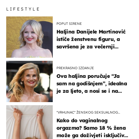
LIFESTYLE
POPUT SIRENE
Haljina Danijele Martinović
ističe ženstvenu figuru, a
savršena je za večernji
izlazak na moru
PREKRASNO IZDANJE
Ova haljina poručuje “Ja
sam na godišnjem”, idealna
je za ljeto, a nosi se i na
zagrebačkoj špici
"VRHUNAC" ŽENSKOG SEKSUALNOG
ISKUSTVA
Kako do vaginalnog
orgazma? Samo 18 % žena
može ga doživjeti isključivo