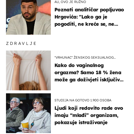
AU, OVO JE RUŽNO
Poznati analitičar popljuvao
Hrgovića: "Lako ga je
pogoditi, ne kreće se, ne
koristi noge..."
ZDRAVLJE
"VRHUNAC" ŽENSKOG SEKSUALNOG
ISKUSTVA
Kako do vaginalnog
orgazma? Samo 18 % žena
može ga doživjeti isključivo
na ovaj način
STUDIJA NA GOTOVO 1.900 OSOBA
Ljudi koji redovito rade ovo
imaju “mlađi” organizam,
pokazuje istraživanje