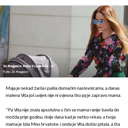
In Magazin: Maja Cvjetković - 6
Foto: In Magazin
Maja je nekad žarila i palila domaćim naslovnicama, a danas
malena Vita još uvijek nije ni svjesna tko joj je zapravo mama.
''Pa Vita nije znala apsolutno s čim se mama ranije bavila do
možda prije godinu, dvije dana kad je netko rekao, a tvoja
mama je bila Miss hrvatske, i onda je Vita došla i pitala, a šta