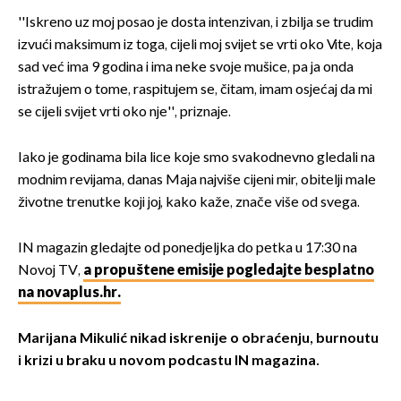
''Iskreno uz moj posao je dosta intenzivan, i zbilja se trudim
izvući maksimum iz toga, cijeli moj svijet se vrti oko Vite, koja
sad već ima 9 godina i ima neke svoje mušice, pa ja onda
istražujem o tome, raspitujem se, čitam, imam osjećaj da mi
se cijeli svijet vrti oko nje'', priznaje.
Iako je godinama bila lice koje smo svakodnevno gledali na
modnim revijama, danas Maja najviše cijeni mir, obitelji male
životne trenutke koji joj, kako kaže, znače više od svega.
IN magazin gledajte od ponedjeljka do petka u 17:30 na
Novoj TV,
a propuštene emisije pogledajte besplatno
na novaplus.hr.
Marijana Mikulić nikad iskrenije o obraćenju, burnoutu
i krizi u braku u novom podcastu IN magazina.