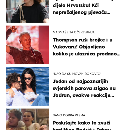
cijela Hrvatska! Kći
neprežaljenog pjevača
projurila špicom na dva
kotača
NADMAŠENA OČEKIVANJA
Thompson ruši brojke i u
Vukovaru! Objavljeno
koliko je ulaznica prodano
u kratkom vremenu
"KAO DA SU NOVAK ĐOKOVIĆ"
Jedan od najpoznatijih
svjetskih parova stigao na
Jadran, ovakve reakcije
vjerojatno nisu očekivali
SAMO DOBRA PISMA
Poslušajte kako to zvuči
kad Nina Badrić i Jakov