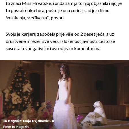
to znači Miss Hrvatske, i onda sam ja to njoj objasnila i njoj je
to postalo jako fora, pošto je ona curica, sad je u filmu
šminkanja, sređivanja'', govori.
Svoju je karijeru započela prije više od 2 desetljeća, a uz
društvene mreže i sve veću izloženost javnosti, često se
susretala s negativnim i uvredljivim komentarima.
In Magazin: Maja Cvjetković - 8
Foto: In Magazin