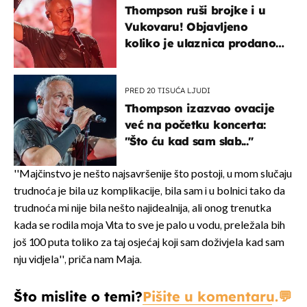
Thompson ruši brojke i u
Vukovaru! Objavljeno
koliko je ulaznica prodano
u kratkom vremenu
PRED 20 TISUĆA LJUDI
Thompson izazvao ovacije
već na početku koncerta:
"Što ću kad sam slab..."
''Majčinstvo je nešto najsavršenije što postoji, u mom slučaju
trudnoća je bila uz komplikacije, bila sam i u bolnici tako da
trudnoća mi nije bila nešto najidealnija, ali onog trenutka
kada se rodila moja Vita to sve je palo u vodu, preležala bih
još 100 puta toliko za taj osjećaj koji sam doživjela kad sam
nju vidjela'', priča nam Maja.
Što mislite o temi?
Pišite u komentaru.