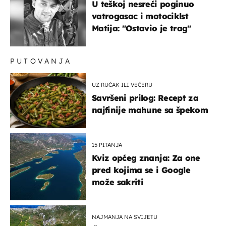
U teškoj nesreći poginuo
vatrogasac i motociklst
Matija: "Ostavio je trag"
PUTOVANJA
UZ RUČAK ILI VEČERU
Savršeni prilog: Recept za
najfinije mahune sa špekom
15 PITANJA
Kviz općeg znanja: Za one
pred kojima se i Google
može sakriti
NAJMANJA NA SVIJETU