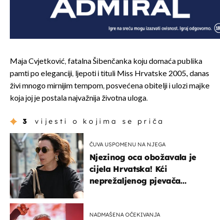
Maja Cvjetković, fatalna Šibenčanka koju domaća publika
pamti po eleganciji, ljepoti i tituli Miss Hrvatske 2005., danas
živi mnogo mirnijim tempom, posvećena obitelji i ulozi majke
koja joj je postala najvažnija životna uloga.
3
vijesti o kojima se priča
ČUVA USPOMENU NA NJEGA
Njezinog oca obožavala je
cijela Hrvatska! Kći
neprežaljenog pjevača
projurila špicom na dva
kotača
NADMAŠENA OČEKIVANJA