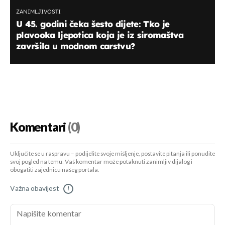
ZANIMLJIVOSTI
U 45. godini čeka šesto dijete: Tko je
plavooka ljepotica koja je iz siromaštva
završila u modnom carstvu?
Komentari
(0)
Uključite se u raspravu – podijelite svoje mišljenje, postavite pitanja ili ponudite
svoj pogled na temu. Vaš komentar može potaknuti zanimljiv dijalog i
obogatiti zajednicu našeg portala.
Važna obavijest
!