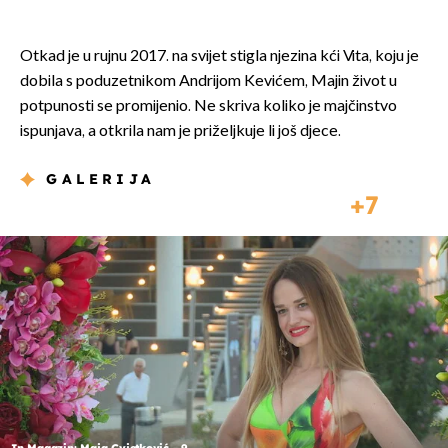
Otkad je u rujnu 2017. na svijet stigla njezina kći Vita, koju je
dobila s poduzetnikom Andrijom Kevićem, Majin život u
potpunosti se promijenio. Ne skriva koliko je majčinstvo
ispunjava, a otkrila nam je priželjkuje li još djece.
GALERIJA
7