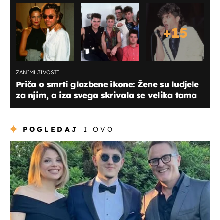
+
15
ZANIMLJIVOSTI
Priča o smrti glazbene ikone: Žene su ludjele
za njim, a iza svega skrivala se velika tama
POGLEDAJ
I OVO