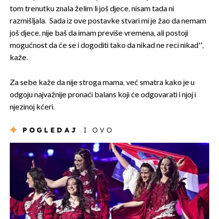
tom trenutku znala želim li još djece, nisam tada ni
razmišljala. Sada iz ove postavke stvari mi je žao da nemam
još djece, nije baš da imam previše vremena, ali postoji
mogućnost da će se i dogoditi tako da nikad ne reci nikad'',
kaže.
Za sebe kaže da nije stroga mama, već smatra kako je u
odgoju najvažnije pronaći balans koji će odgovarati i njoj i
njezinoj kćeri.
POGLEDAJ
I OVO