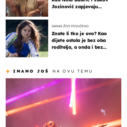
Jozinović zapjevaju
Oliverov hit!
DANAS ŽIVI POVUČENO
Znate li tko je ovo? Kao
dijete ostala je bez oba
roditelja, a onda i bez
milijuna koje je trebala
naslijediti
IMAMO JOŠ
NA OVU TEMU
kultura & zabava