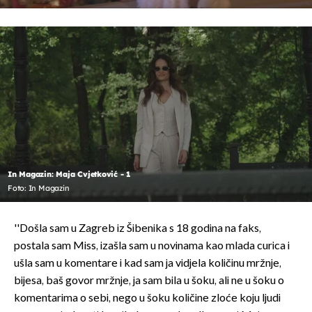
In Magazin: Maja Cvjetković - 1
Foto: In Magazin
''Došla sam u Zagreb iz Šibenika s 18 godina na faks,
postala sam Miss, izašla sam u novinama kao mlada curica i
ušla sam u komentare i kad sam ja vidjela količinu mržnje,
bijesa, baš govor mržnje, ja sam bila u šoku, ali ne u šoku o
komentarima o sebi, nego u šoku količine zloće koju ljudi