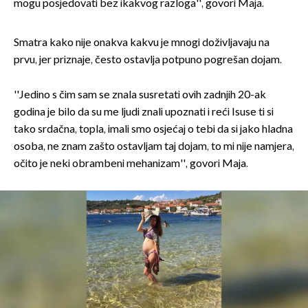
mogu posjedovati bez ikakvog razloga'', govori Maja.
Smatra kako nije onakva kakvu je mnogi doživljavaju na
prvu, jer priznaje, često ostavlja potpuno pogrešan dojam.
''Jedino s čim sam se znala susretati ovih zadnjih 20-ak
godina je bilo da su me ljudi znali upoznati i reći Isuse ti si
tako srdačna, topla, imali smo osjećaj o tebi da si jako hladna
osoba, ne znam zašto ostavljam taj dojam, to mi nije namjera,
očito je neki obrambeni mehanizam'', govori Maja.