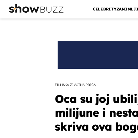
CELEBRITY
ZANIMLJ
FILMSKA ŽIVOTNA PRIČA
Oca su joj ubili
milijune i nesta
skriva ova bog