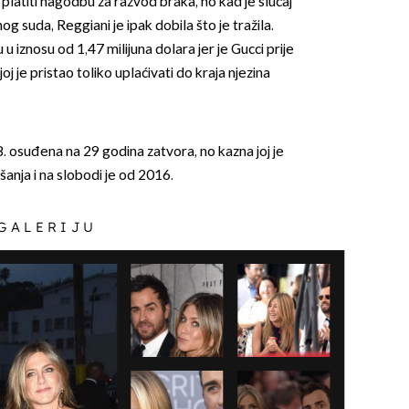
platiti nagodbu za razvod braka, no kad je slučaj
g suda, Reggiani je ipak dobila što je tražila.
u iznosu od 1,47 milijuna dolara jer je Gucci prije
j je pristao toliko uplaćivati do kraja njezina
. osuđena na 29 godina zatvora, no kazna joj je
nja i na slobodi je od 2016.
 GALERIJU