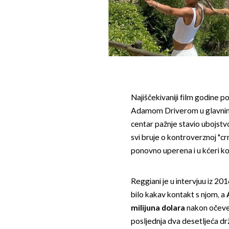
Najiščekivaniji film godine p
Adamom Driverom u glavnim 
centar pažnje stavio ubojstvo
svi bruje o kontroverznoj "crn
ponovno uperena i u kćeri koj
Reggiani je u intervjuu iz 201
bilo kakav kontakt s njom, a
milijuna dolara
nakon očeve 
posljednja dva desetljeća drž