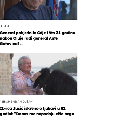
HEROJ
General pobjednik: Gdje i što 31 godinu
nakon Oluje radi general Ante
Gotovina?...
"NIKOME NISAM DUŽAN"
Ibrica Jusić iskreno o ljubavi u 82.
godini: "Danas me napadaju više nego