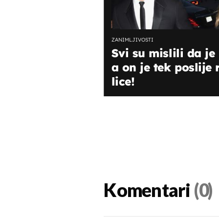
ZANIMLJIVOSTI
Svi su mislili da j
a on je tek poslij
lice!
Komentari
(0)