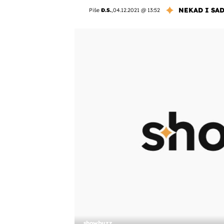
NEKAD I SA
Piše
Đ.S.
,
04.12.2021 @ 13:52
showbuzz