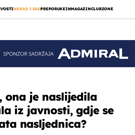
IVOSTI
NEKAD I SAD
PREPORUKE
INMAGAZIN
CLUBZONE
, ona je naslijedila
la iz javnosti, gdje se
ata nasljednica?