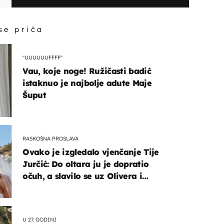
 se priča
"UUUUUUFFFF"
Vau, koje noge! Ružičasti badić
istaknuo je najbolje adute Maje
Šuput
RASKOŠNA PROSLAVA
Ovako je izgledalo vjenčanje Tije
Jurčić: Do oltara ju je dopratio
očuh, a slavilo se uz Olivera i
Rozgu
U 27. GODINI