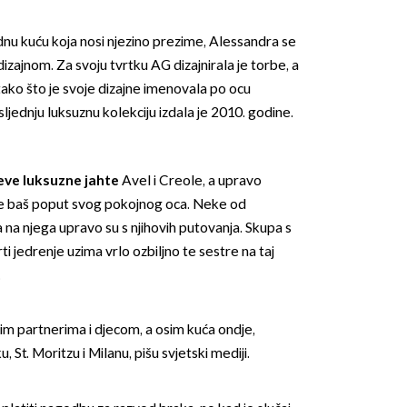
odnu kuću koja nosi njezino prezime, Alessandra se
zajnom. Za svoju tvrtku AG dizajnirala je torbe, a
e tako što je svoje dizajne imenovala po ocu
sljednju luksuznu kolekciju izdala je 2010. godine.
OMOGUĆI OBAVIJESTI
eve luksuzne jahte
Avel i Creole, a upravo
e baš poput svog pokojnog oca. Neke od
 na njega upravo su s njihovih putovanja. Skupa s
 jedrenje uzima vrlo ozbiljno te sestre na taj
.
jim partnerima i djecom, a osim kuća ondje,
, St. Moritzu i Milanu, pišu svjetski mediji.