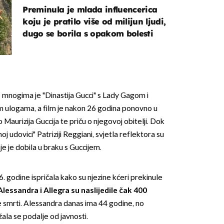
Preminula je mlada influencerica
koju je pratilo više od milijun ljudi,
dugo se borila s opakom bolesti
o mnogima je "Dinastija Gucci" s Lady Gagom i
ulogama, a film je nakon 26 godina ponovno u
 Maurizija Guccija te priču o njegovoj obitelji. Dok
oj udovici" Patriziji Reggiani, svjetla reflektora su
e je dobila u braku s Guccijem.
6. godine ispričala kako su njezine kćeri prekinule
Alessandra i Allegra su naslijedile čak 400
smrti. Alessandra danas ima 44 godine, no
ala se podalje od javnosti.