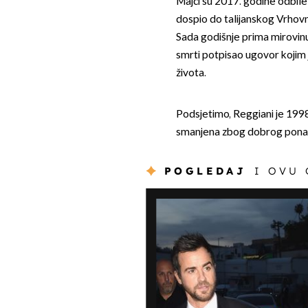
Majci su 2017. godine odbile 
dospio do talijanskog Vrhovno
Sada godišnje prima mirovinu 
smrti potpisao ugovor kojim jo
života.
Podsjetimo, Reggiani je 1998
smanjena zbog dobrog ponaša
POGLEDAJ
I OVU