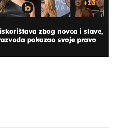
+
13
e iskorištava zbog novca i slave,
e razvoda pokazao svoje pravo