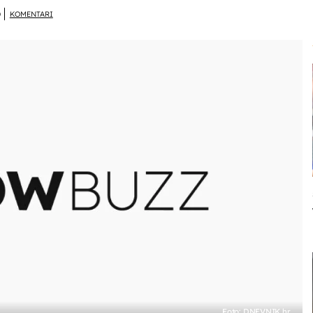
D
KOMENTARI
Foto: DNEVNIK.hr