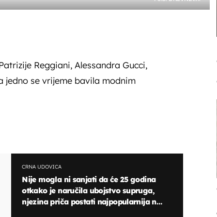
 Patrizije Reggiani, Alessandra Gucci,
a jedno se vrijeme bavila modnim
CRNA UDOVICA
Nije mogla ni sanjati da će 25 godina
otkako je naručila ubojstvo supruga,
njezina priča postati najpopularnija na
svijetu!