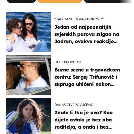
"KAO DA SU NOVAK ĐOKOVIĆ"
Jedan od najpoznatijih
svjetskih parova stigao na
Jadran, ovakve reakcije
vjerojatno nisu očekivali
OPET PROBLEMI
Burne scene u trgovačkom
centru: Sergej Trifunović i
supruga uhićeni nakon
svađe!
DANAS ŽIVI POVUČENO
Znate li tko je ovo? Kao
dijete ostala je bez oba
roditelja, a onda i bez
milijuna koje je trebala