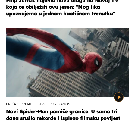
Filip Juričić najavio novu ulogu na Novoj TV
koja će obilježiti ovu jesen: ''Mog lika
upoznajemo u jednom kaotičnom trenutku''
PRIČA O PRIJATELJSTVU I POVEZANOSTI
Novi Spider-Man pomiče granice: U samo tri
dana srušio rekorde i ispisao filmsku povijest