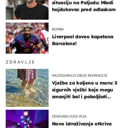
situaciju na Poljudu: Mladi
hajdukovac pred odlaskom
BOMBA!
Liverpool doveo kapetana
Barcelone!
ZDRAVLJE
NAJSIGURNIJI OBLIK REKREACIJE
Vježbe za koljeno u moru: 5
sigurnih vježbi koje mogu
smanjiti bol i poboljšati
pokretljivost
IZNENAĐUJUĆA VEZA
Novo istraživanje otkriva