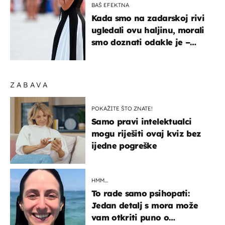
BAŠ EFEKTNA
Kada smo na zadarskoj rivi
ugledali ovu haljinu, morali
smo doznati odakle je –
košta samo 18 eura
ZABAVA
POKAŽITE ŠTO ZNATE!
Samo pravi intelektualci
mogu riješiti ovaj kviz bez
ijedne pogreške
HMM…
To rade samo psihopati:
Jedan detalj s mora može
vam otkriti puno o