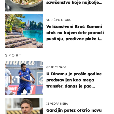
savršenstvo koje najbolje
paše uz pečeno meso
VODIČ PO OTOKU
Veličanstveni Brač: Kameni
otok na kojem ćete pronaći
pustinju, predivne plaže i
uzbudljivu hranu
SPORT
GDJE ĆE SAD?
U Dinamu je prošle godine
predstavljen kao mega
transfer, danas je pao
najniže u karijeri
IZ VEDRA NEBA
Garcijin potez otkrio novu