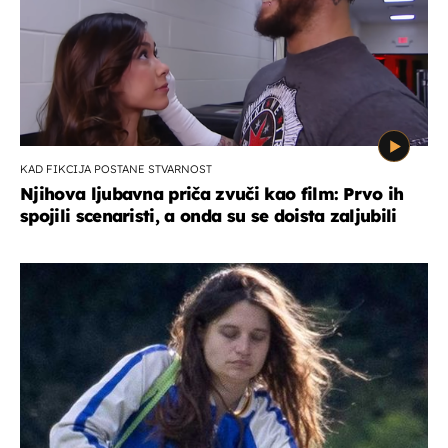
KAD FIKCIJA POSTANE STVARNOST
Njihova ljubavna priča zvuči kao film: Prvo ih
spojili scenaristi, a onda su se doista zaljubili