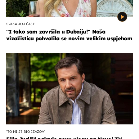
SVAKA JOJ ČAST!
"I tako sam završila u Dubaiju!" Naša
vizažistica pohvalila se novim velikim uspjehom
''TO MI JE BIO IZAZOV''