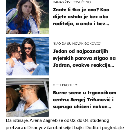
DANAS ŽIVI POVUČENO
Znate li tko je ovo? Kao
dijete ostala je bez oba
roditelja, a onda i bez
milijuna koje je trebala
naslijediti
"KAO DA SU NOVAK ĐOKOVIĆ"
Jedan od najpoznatijih
svjetskih parova stigao na
Jadran, ovakve reakcije
vjerojatno nisu očekivali
OPET PROBLEMI
Burne scene u trgovačkom
centru: Sergej Trifunović i
supruga uhićeni nakon
svađe!
Da, istina je. Arena Zagreb se od 02. do 04. studenog
pretvara u Disneyev čarobni svijet bajki. Dođite i pogledajte