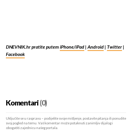
DNEVNIK.hr pratite putem
iPhone/iPad
|
Android
|
Twitter
|
Facebook
Komentari
(0)
Uključite se u raspravu – podijelite svoje mišljenje, postavite pitanja ili ponudite
svoj pogled na temu. Vaš komentar može potaknuti zanimljiv dijalog i
obogatiti zajednicu našeg portala.