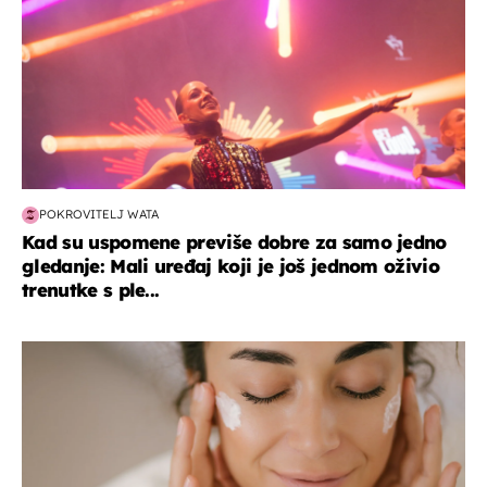
POKROVITELJ WATA
Kad su uspomene previše dobre za samo jedno
gledanje: Mali uređaj koji je još jednom oživio
trenutke s ple...
moda & ljepota