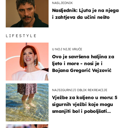
NASLJEDNIK
Nasljednik: Ljuta je na njega
i zahtjeva da učini nešto
LIFESTYLE
U NOJ NIJE VRUĆE
Ovo je savršena haljina za
ljeto i more - nosi je i
Bojana Gregorić Vejzović
NAJSIGURNIJI OBLIK REKREACIJE
Vježbe za koljeno u moru: 5
sigurnih vježbi koje mogu
smanjiti bol i poboljšati
pokretljivost