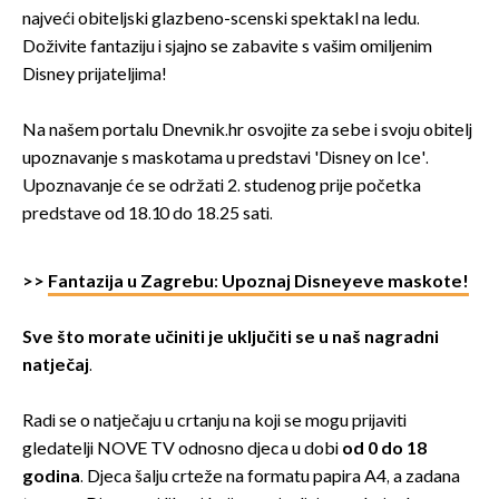
najveći obiteljski glazbeno-scenski spektakl na ledu.
Doživite fantaziju i sjajno se zabavite s vašim omiljenim
Disney prijateljima!
Na našem portalu Dnevnik.hr osvojite za sebe i svoju obitelj
upoznavanje s maskotama u predstavi 'Disney on Ice'.
Upoznavanje će se održati 2. studenog prije početka
predstave od 18.10 do 18.25 sati.
>>
Fantazija u Zagrebu: Upoznaj Disneyeve maskote!
Sve što morate učiniti je uključiti se u naš nagradni
natječaj
.
Radi se o natječaju u crtanju na koji se mogu prijaviti
gledatelji NOVE TV odnosno djeca u dobi
od 0 do 18
godina
. Djeca šalju crteže na formatu papira A4, a zadana