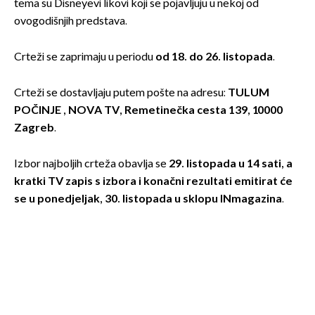
tema su Disneyevi likovi koji se pojavljuju u nekoj od
ovogodišnjih predstava.
Crteži se zaprimaju u periodu
od 18. do 26. listopada
.
Crteži se dostavljaju putem pošte na adresu:
TULUM
POČINJE , NOVA TV, Remetinečka cesta 139, 10000
Zagreb
.
Izbor najboljih crteža obavlja se
29. listopada u 14 sati, a
kratki TV zapis s izbora i konačni rezultati emitirat će
se u ponedjeljak, 30. listopada u sklopu INmagazina
.