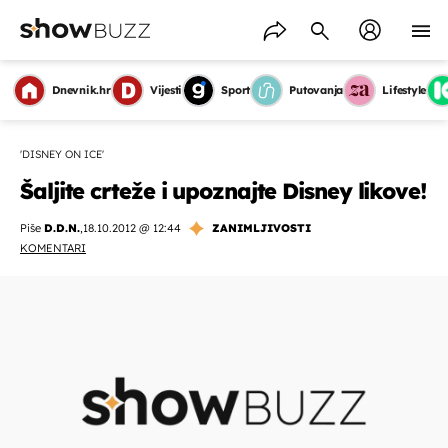
Dnevnik.hr
Vijesti
Sport
Putovanja
Lifestyle
'DISNEY ON ICE'
Šaljite crteže i upoznajte Disney likove!
Piše
D.D.N.
,
18.10.2012 @ 12:44
ZANIMLJIVOSTI
KOMENTARI
OMOGUĆI OBAVIJESTI