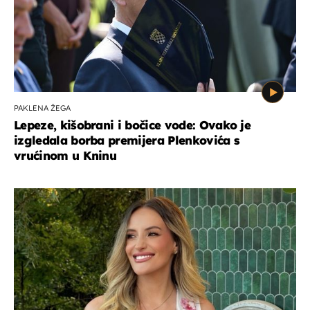
PAKLENA ŽEGA
Lepeze, kišobrani i bočice vode: Ovako je
izgledala borba premijera Plenkovića s
vrućinom u Kninu