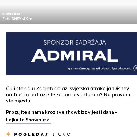
showbuzz
Foto: DNEVNIK.hr
Čuli ste da u Zagreb dolazi svjetska atrakcija 'Disney
on Ice' i u potrazi ste za tom avanturom? Na pravom
ste mjestu!
Prozujite s nama kroz sve showbizz vijesti dana –
Lajkajte Showbuzz!
POGLEDAJ
I OVO