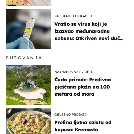
dobitci u Hrvatskoj
PACIJENT U IZOLACIJI
Vratio se virus koji je
izazvao međunarodnu
uzbunu: Otkriven novi slučaj
u Europi
PUTOVANJA
NAJMANJA NA SVIJETU
Čudo prirode: Predivna
pješčana plaža na 100
metara od mora
OBVEZNO PROBATI!
Prefina ljetna salata od
kupusa: Kremasto