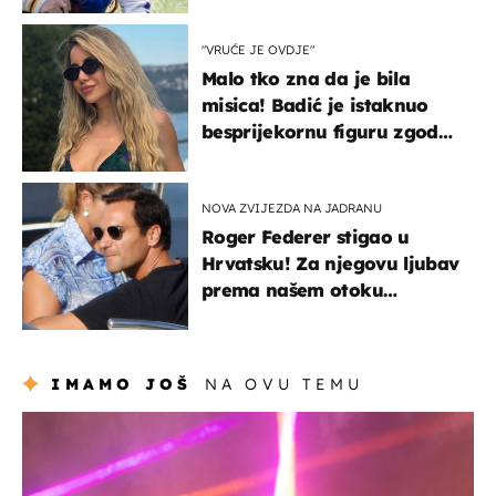
naslijediti
"VRUĆE JE OVDJE"
Malo tko zna da je bila
misica! Badić je istaknuo
besprijekornu figuru zgodne
voditeljice
NOVA ZVIJEZDA NA JADRANU
Roger Federer stigao u
Hrvatsku! Za njegovu ljubav
prema našem otoku
zaslužan je jedan poznati
Hrvat
IMAMO JOŠ
NA OVU TEMU
kultura & zabava