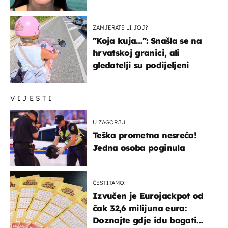
prijateljima
ZAMJERATE LI JOJ?
"Koja kuja…": Snašla se na
hrvatskoj granici, ali
gledatelji su podijeljeni
VIJESTI
U ZAGORJU
Teška prometna nesreća!
Jedna osoba poginula
ČESTITAMO!
Izvučen je Eurojackpot od
čak 32,6 milijuna eura:
Doznajte gdje idu bogati