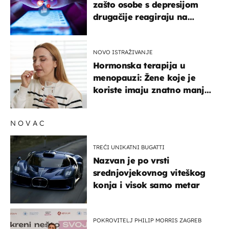
zašto osobe s depresijom
drugačije reagiraju na
lajkove
NOVO ISTRAŽIVANJE
Hormonska terapija u
menopauzi: Žene koje je
koriste imaju znatno manji
rizik od ovoga
NOVAC
TREĆI UNIKATNI BUGATTI
Nazvan je po vrsti
srednjovjekovnog viteškog
konja i visok samo metar
POKROVITELJ PHILIP MORRIS ZAGREB