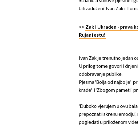
Schanic, a stihove pjesme i 
bili zaduženi Ivan Zak i Tomo
>>
Zak i Ukraden - prava k
Rujanfestu!
Ivan Zak je trenutno jedan o
U prilog tome govori i činjen
odobravanje publike.
Pjesma 'Bolja od najbolje' pr
krade' i 'Zbogom pameti' pre
'Duboko vjerujem u ovu baladu
prepoznati iskrenu emociju', 
pogledati u priloženom vide