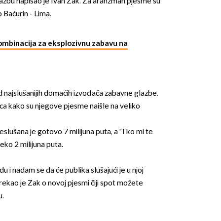
glazbu napisao je Ivan Zak. Za aranžman pjesme su
 Baćurin - Lima.
ombinacija za eksplozivnu zabavu na
OMOGUĆI OBAVIJESTI
d najslušanijih domaćih izvođača zabavne glazbe.
ica kako su njegove pjesme naišle na veliko
eslušana je gotovo 7 milijuna puta, a 'Tko mi te
ko 2 milijuna puta.
 i nadam se da će publika slušajući je u njoj
rekao je Zak o novoj pjesmi čiji spot možete
u.