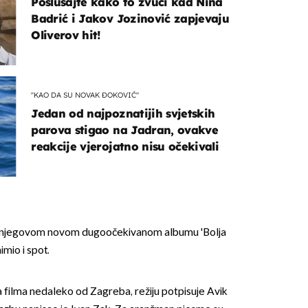
Poslušajte kako to zvuči kad Nina
Badrić i Jakov Jozinović zapjevaju
Oliverov hit!
"KAO DA SU NOVAK ĐOKOVIĆ"
Jedan od najpoznatijih svjetskih
parova stigao na Jadran, ovakve
reakcije vjerojatno nisu očekivali
na njegovom novom dugoočekivanom albumu 'Bolja
imio i spot.
fa filma nedaleko od Zagreba, režiju potpisuje Avik