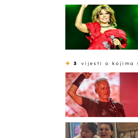
3
vijesti o kojima