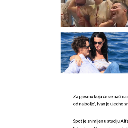
Za pjesmu koja će se naći 
od najbolje', Ivan je ujedno sn
Spot je snimljen u studiju Al