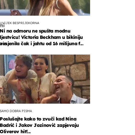
UVIJEK BESPRIJEKORNA
ni
Ni na odmoru ne spušta modnu
ljestvicu! Victoria Beckham u bikiniju
vio
zasjenila čak i jahtu od 16 milijuna f...
jalni
a
SAMO DOBRA PISMA
Poslušajte kako to zvuči kad Nina
Badrić i Jakov Jozinović zapjevaju
Oliverov hit!...