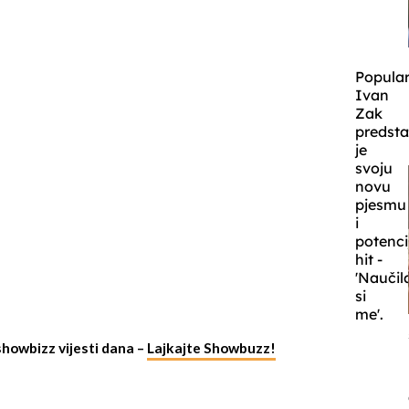
Popular
Ivan
Zak
predsta
je
svoju
novu
pjesmu
i
potenci
hit -
'Naučil
si
me'.
showbizz vijesti dana –
Lajkajte Showbuzz!