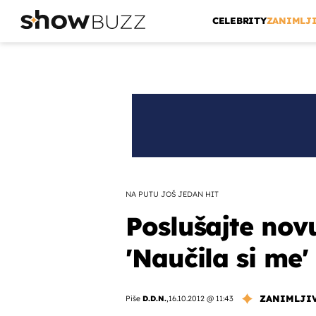
CELEBRITY
ZANIMLJ
NA PUTU JOŠ JEDAN HIT
Poslušajte nov
'Naučila si me'
ZANIMLJI
Piše
D.D.N.
,
16.10.2012 @ 11:43