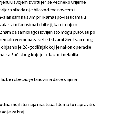
jenu u svojem životu jer se već neko vrijeme
ijera nikada nije bila vođena novcem i
hvalan sam na svim prilikama i povlasticama u
ala svim fanovima i obitelji, kao i mojem
nam da sam blagoslovljen što mogu putovati po
 premalo vremena za sebe i stvarni život van onog
 objasnio je 26-godišnjak koji je nakon operacije
OMOGUĆI OBAVIJESTI
ma sa žući
zbog koje je otkazao i nekoliko
glazbe i obećao je fanovima da će s njima
dina mojih turneja i nastupa. Idemo to napraviti s
ao je za kraj.