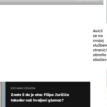
Avicii
se na
svojoj
služben
stranici
obratio
obožava
EVO KAKO IZGLEDA
Znate li da je otac Filipa Juričića
također naš hvaljeni glumac?