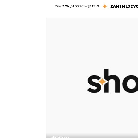
ZANIMLJIV
Piše
I.Ib.
,
31.03.2016 @ 17:19
showbuzz