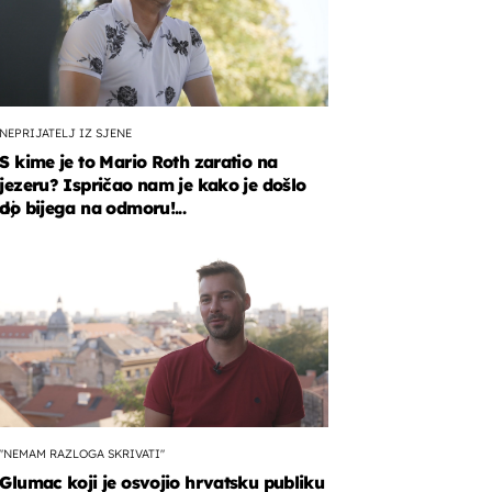
NEPRIJATELJ IZ SJENE
S kime je to Mario Roth zaratio na
jezeru? Ispričao nam je kako je došlo
oj
do bijega na odmoru!...
teljima.
"NEMAM RAZLOGA SKRIVATI"
Glumac koji je osvojio hrvatsku publiku