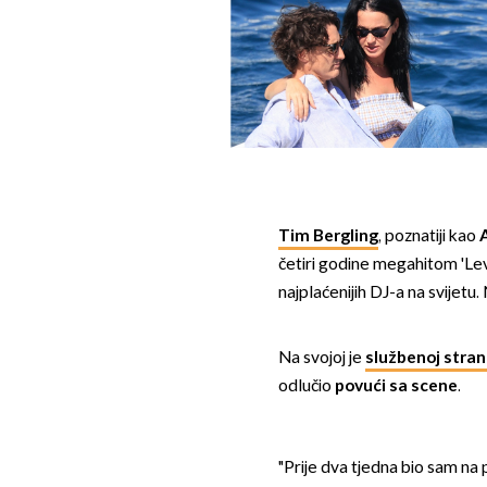
Tim Bergling
, poznatiji kao
A
četiri godine megahitom 'Lev
najplaćenijih DJ-a na svijetu.
Na svojoj je
službenoj stran
odlučio
povući sa scene
.
"Prije dva tjedna bio sam na 