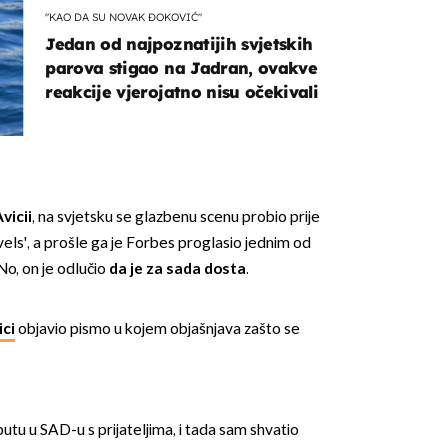
"KAO DA SU NOVAK ĐOKOVIĆ"
Jedan od najpoznatijih svjetskih
parova stigao na Jadran, ovakve
reakcije vjerojatno nisu očekivali
vicii
, na svjetsku se glazbenu scenu probio prije
els', a prošle ga je Forbes proglasio jednim od
 No, on je odlučio
da je za sada dosta
.
ici
objavio pismo u kojem objašnjava zašto se
putu u SAD-u s prijateljima, i tada sam shvatio