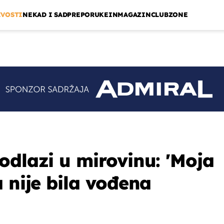
IVOSTI
NEKAD I SAD
PREPORUKE
INMAGAZIN
CLUBZONE
odlazi u mirovinu: 'Moja
 nije bila vođena