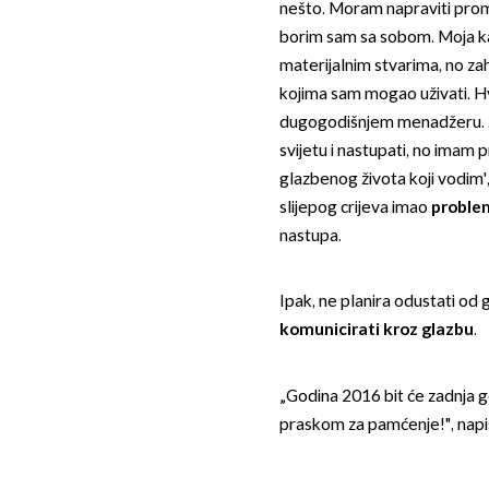
nešto. Moram napraviti prom
borim sam sa sobom. Moja kar
materijalnim stvarima, no za
kojima sam mogao uživati. Hv
dugogodišnjem menadžeru. Z
svijetu i nastupati, no imam
glazbenog života koji vodim',
slijepog crijeva imao
proble
nastupa.
Ipak, ne planira odustati od 
komunicirati kroz glazbu
.
„Godina 2016 bit će zadnja go
praskom za pamćenje!", napis